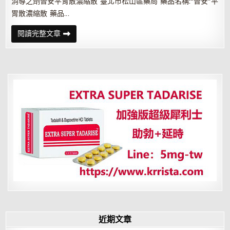
消導之劑晉安平胃散濃縮散 臺北市松山區藥局 藥品名稱:“晉安”平
胃散濃縮散 藥品…
消
閱讀完整文章
導
之
劑
晉
安
平
胃
散
濃
縮
散
近期文章