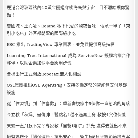
鹿港台灣玻璃館內4.0黃金隧道穿梭海底與宇宙 目不暇給讓你驚
豔！
曾國城、王心凌、Roland 私下也愛的深夜台味！傳承一甲子「東
引小吃店」外客都朝聖的國際級小吃
EBC 推出 TradingView 專業圖表，並免費提供高級指標
Learning Tree International 成為 ServiceNow 授權培訓合作
夥伴，以助企業加快平台應用步伐
曹操出行正式開放Robotaxi無人化測試
OSL集團推出OSL AgentPay，支持多穩定幣的智能體支付基礎
設施
從「住習慣」到「住喜歡」：重新審視家中5個你一直忽略的角落
今立秋「秋燥」最傷肺！醫點名4種不適易上身 教按4穴位保養
果蠅一直飛殺不完？專家教「自製1陷阱」抓光 進得去就出不來
揪爸媽做伙「腸保健康、抹出安心」 衛生局8月父親節篩檢專案