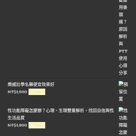
格：
格：
NT$3,600。
NT$1,800。
樂威壯學名藥便宜效果好
原
目
NT$
1,500
NT$
800
始
前
價
價
性功能障礙怎麼辦？心理、生理雙重解析，找回自信與性
格：
格：
生活品質
NT$1,500。
NT$800。
原
目
NT$
1,800
NT$
800
始
前