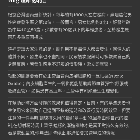
5mg 超犀 必利吉
根據台灣國內最新統計，每年約有1600人左右發病，鼻咽癌佔男
性癌症發生率之第12位，一般而言，男女比例約3比1。好發年齡
為中年40至50歲，少數會有20歲以下的年輕患者，至於發生原
因乃多重原因構成
這裡要請大家注意的是，副作用不是每個人都會發生，因個人的
體質不同，發生率也不盡相同，民眾初次服藥時可多觀察自己的
身體反應，若發生嚴重不舒服的情形時，需立即就醫。
勃起的關鍵要素在於正常血管內皮襯細胞和一氧化氮(Nitric
Oxide)；內皮細胞產生的一氧化氮能幫助調節血管彈性(舒張或
收縮血管)，如果患有高血壓，血管中有可能產生生理變化
在幫助延時方面發揮的效果也值得肯定，目前，有的早洩患者也
會使用它來幫助自己達到不錯的延時和改善行房時間效果。但要
注意的一件事時,訓練持久用的最好是手動的,因為由你自己的控
制,在想射精時馬上暫停,這樣的漸進訓練才是真正對持久有效的,
若是電動型的,你無法即時停止,那恐怕會加速早洩的情況