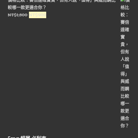
價格比較：賽倍達確實貴，但有人說「值得」與威而鋼比
較哪一款更適合你？
原
目
NT$
1,800
NT$
900
始
前
價
價
格：
格：
NT$1,800。
NT$900。