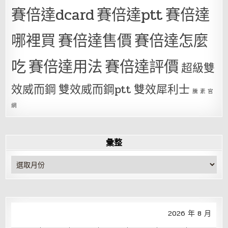
賽倍達dcard
賽倍達ptt
賽倍達
哪裡買
賽倍達售價
賽倍達怎麼
吃
賽倍達用法
賽倍達評價
超級雙
效威而鋼
雙效威而鋼ptt
雙效犀利士
騰 素 官
網
彙整
彙
整
2026 年 8 月