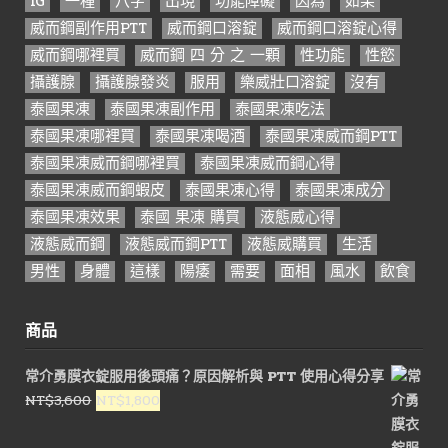
IG
一種
八字
出現
功能障礙
因為
如果
威而鋼副作用PTT
威而鋼口溶錠
威而鋼口溶錠心得
威而鋼哪裡買
威而鋼 四 分 之 一顆
性功能
性慾
攝護腺
攝護腺發炎
服用
樂威壯口溶錠
沒有
泰國果凍
泰國果凍副作用
泰國果凍吃法
泰國果凍哪裡買
泰國果凍喝酒
泰國果凍威而鋼PTT
泰國果凍威而鋼哪裡買
泰國果凍威而鋼心得
泰國果凍威而鋼蝦皮
泰國果凍心得
泰國果凍成分
泰國果凍效果
泰國 果凍 購買
液態威心得
液態威而鋼
液態威而鋼PTT
液態威購買
生活
男性
身體
這樣
陽痿
需要
面相
風水
飲食
商品
常介勇膜衣錠服用後頭痛？原因解析與 PTT 使用心得分享
原
目
NT$
3,600
NT$
1,800
始
前
價
價