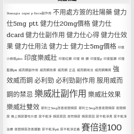
不用處方簽的壯陽藥
健力
Stenagra
super p force副作用
仕5mg ptt
健力仕20mg價格
健力仕
dcard
健力仕副作用
健力仕心得
健力仕效
果
健力仕用法
健力士
健力士5mg價格
印度
印度樂威壯
小綠瓶plus
印度紅鑽
印度 綠 鑽
印度藍p
印度藍鑽
印度
強
藍鑽ptt
威而鋼副作用
威而鋼效果
威而鋼 正品
威而鋼用法
威而鋼購買
效威而鋼
必利勁
必利勁副作用
服用威而
樂威壯副作用
鋼的禁忌
樂威壯效果
樂威壯雙效
犀利士5mg改善夜間頻尿
犀利士5mg改善夜間頻尿 夜間頻
尿 晚上頻尿要吃什麼 尿不乾淨 頻尿原因 突然頻尿 頻尿原因 尿不乾淨男 尿不乾淨
賽倍達100
治療 夜間頻尿改善運動 尿不乾淨ptt 尿不乾淨定義