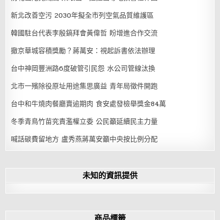
新北改善空污 2030年擬全市列空氣品質維護區
韓國駐台代表李殷鎬拜會黃偉哲 盼增進合作交流
撤京華城容積獎勵？蔣萬安：視起訴書依法辦理
台中神岡豐洲路6度破管引民怨 水公司管線汰換
北市一殯除役原址用途集思廣益 青年局徵件開跑
台中和牛燒肉餐廳賣逾期肉 食安處發檢舉獎金84萬
冬季青鳥竹苗究責濫權立委 公民籲延續民主力量
喊話碳費留地方 盧秀燕蔣萬安籲中央按比例分配
未知的資訊提供
商品標籤