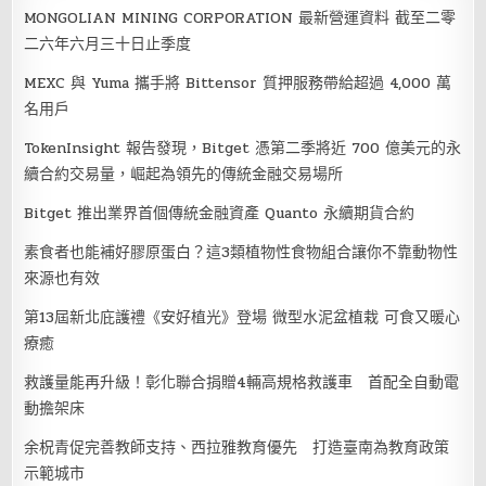
MONGOLIAN MINING CORPORATION 最新營運資料 截至二零
二六年六月三十日止季度
MEXC 與 Yuma 攜手將 Bittensor 質押服務帶給超過 4,000 萬
名用戶
TokenInsight 報告發現，Bitget 憑第二季將近 700 億美元的永
續合約交易量，崛起為領先的傳統金融交易場所
Bitget 推出業界首個傳統金融資產 Quanto 永續期貨合約
素食者也能補好膠原蛋白？這3類植物性食物組合讓你不靠動物性
來源也有效
第13屆新北庇護禮《安好植光》登場 微型水泥盆植栽 可食又暖心
療癒
救護量能再升級！彰化聯合捐贈4輛高規格救護車 首配全自動電
動擔架床
余柷青促完善教師支持、西拉雅教育優先 打造臺南為教育政策
示範城市