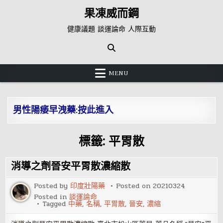
Skip
果凍威而鋼
to
content
健康議題 談運論命 人際互動
MENU
男性陽痿早洩藥:按此進入
標籤:
平胃散
消導之劑晉安平胃散濃縮散
Posted by
印度壯陽藥
Posted on
20210324
Posted in
談運論命
Tagged
中藥
,
名稱
,
平胃散
,
晉安
,
濃縮