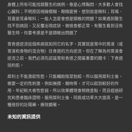
身體上所有可能找錯醫生的病例，像是心悸胸悶，大多數人會找
心臟科；不明原因視線模糊、眼睛疲勞，想到就是眼科；耳鳴、
耳塞是耳鼻喉科；一般人怎麼會想是頸椎的問題？如果遇到醫生
找不到病因，又反覆出現症狀，做檢查都正常，有醫生看到沒有
醫生時，你要考慮是不是頸椎出問題了
胃食道逆流這個疾病就如同它的名字，其實就是胃中的胃液（或
胃液和食物的混合物）往食道的方向逆流。但在了解為何胃液會
逆流之前，我們必須先認識胃和食道之間最重要的關卡：下食道
括約肌。
犀利士不能激起性慾，只能輔助陰莖勃起，所以服用犀利士後，
需要一定的性刺激，例如撫摸、親吻等，才可以起到較好的作
用，年紀較大者性慾弱，所以效果體現會稍微差點。而且經過研
究和患者臨床證明，服用犀利士後，同房成功率大大提高，是一
種很好的壯陽藥，療效顯著。
未知的資訊提供