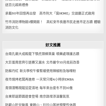
送百元超商禮券
承載60年回憶再出發 高市刑大「窩HOME」交誼廳正式啟用
竹市消防博物館1樓開館！ 高虹安市長邀市民走進市定古蹟 體驗
消防文化
好文推薦
台南孔廟大成殿龍下顎虎頭蜂築巢 噴藥處理護古蹟
大巨蛋周思齊引退賽又漏水 北市嚴令10月底前改善
防蘇丹紅 新北學校午餐暫緩使用辣椒粉及咖哩粉
夜市燒烤老闆再進修 一天常只睡4小時拚EMBA
青頭潛鴨現蹤茄萣濕地 每年來台度冬不到10隻
台東耶誕節園遊會登場 南京路增添溫馨氣氛
防範山陀兒颱風 東眼山、拉拉山等地預警性休園