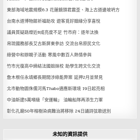
東部海域地震規模6.3 花蓮鏡頭君震歪、海上古道邊坡坍方
台南水道博物館祈福助攻 遊客覓好姻緣分享喜悅
議員質疑路燈近8成亮度不足 竹市府：逐年汰換
帛琉國務部長艾古斯屏東參訪 交流台帛原民文化
綠營中和辦親子活動 寒風中數百人熱情參與
竹市光復高中締結法國姐妹校 助學生跨文化交流
詹木根任永靖鄉長期間涉綠能弊案 延押2月並禁見
北市動物園侏儒河馬Thabo適應新環境 19日起亮相
中油新建5萬噸級「安運輪」 油輪船隊再添生力軍
彰化孔廟50年榕樹染病難治將移除 24日誦詩弦歌送別
未知的資訊提供