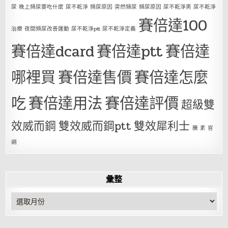
尿 晚上頻尿要吃什麼 尿不乾淨 頻尿原因 突然頻尿 頻尿原因 尿不乾淨男 尿不乾淨
賽倍達100
治療 夜間頻尿改善運動 尿不乾淨ptt 尿不乾淨定義
賽倍達dcard
賽倍達ptt
賽倍達
哪裡買
賽倍達售價
賽倍達怎麼
吃
賽倍達用法
賽倍達評價
超級雙
效威而鋼
雙效威而鋼ptt
雙效犀利士
騰 素 官
網
彙整
彙
整