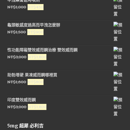
早洩藥膏延時噴劑
原
目
NT$
1,000
NT$
450
始
前
價
價
龜頭敏感度過高而早洩怎麼辦
格：
格：
原
目
NT$
1,500
NT$
900
NT$1,000。
NT$450。
始
前
價
價
性功能障礙雙效威而鋼治療 雙效威而鋼
格：
格：
原
目
NT$
3,000
NT$
1,800
NT$1,500。
NT$900。
始
前
價
價
助勃增硬 果凍威而鋼哪裡買
格：
格：
原
目
NT$
1,600
NT$
800
NT$3,000。
NT$1,800。
始
前
價
價
印度雙效威而鋼
格：
格：
原
目
NT$
3,000
NT$
1,800
NT$1,600。
NT$800。
始
前
價
價
5mg 超犀 必利吉
格：
格：