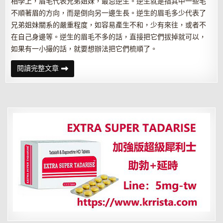
相學上，眉毛代表兄弟姐妹，最忌逆生。逆生就是指其中一些毛
不順著眉的方向，而是倒向另一邊生長。逆生的眉毛多少代表了
兄弟姐妹關系的嚴重程度，如容易產生不和，少有來往，或者不
在自己身邊等。逆生的眉毛不多的話，直接把它們拔掉就可以，
如果有一小撮的話，就要想辦法把它們梳順了。
如
閱讀完整文章
何
巧
修
眉
毛
改
善
運
氣