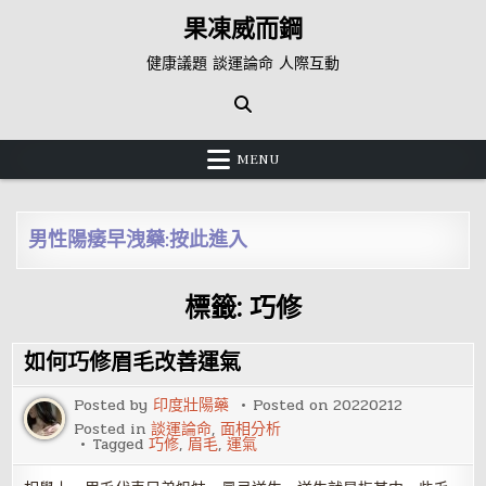
Skip
果凍威而鋼
to
content
健康議題 談運論命 人際互動
MENU
男性陽痿早洩藥:按此進入
標籤:
巧修
如何巧修眉毛改善運氣
Posted by
印度壯陽藥
Posted on
20220212
Posted in
談運論命
,
面相分析
Tagged
巧修
,
眉毛
,
運氣