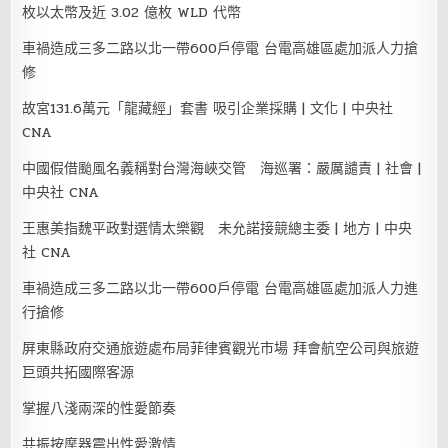
枚以太幣及近 3.02 億枚 WLD 代幣
車禍造成三多二路以北一帶600戶停電 台電高雄區處加派人力搶
修
故宮131.6萬元「龍藏經」套書 吸引企業採購 | 文化 | 中央社
CNA
中國假借颱風名義稱對台灣海峽交管 海巡署：嚴厲譴責 | 社會 |
中央社 CNA
王惠美指魏平政對選情太樂觀 未允諾接競總主委 | 地方 | 中央
社 CNA
車禍造成三多二路以北一帶600戶停電 台電高雄區處加派人力進
行搶修
屏東縣政府交通旅遊處布局菲律賓觀光市場 拜會航空公司與旅遊
巨頭共拓國際客源
掌握八淺兩深的性愛節奏
共振按摩器震出性愛激情