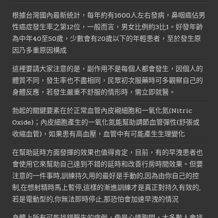
NT$3,000。
NT$1,800。
根據台灣國內最新統計，每年約有1600人左右發病，鼻咽癌佔男
性癌症發生率之第12位，一般而言，男女比例約3比1。好發年齡
為中年40至50歲，少數會有20歲以下的年輕患者，至於發生原
因乃多重原因構成
這裡要請大家注意的是，副作用不是每個人都會發生，因個人的
體質不同，發生率也不盡相同，民眾初次服藥時可多觀察自己的
身體反應，若發生嚴重不舒服的情形時，需立即就醫。
勃起的關鍵要素在於正常血管內皮襯細胞和一氧化氮(Nitric
Oxide)；內皮細胞產生的一氧化氮能幫助調節血管彈性(舒張或
收縮血管)，如果患有高血壓，血管中有可能產生生理變化
在幫助延時方面發揮的效果也值得肯定，目前，有的早洩患者也
會使用它來幫助自己達到不錯的延時和改善行房時間效果。但要
注意的一件事時,訓練持久用的最好是手動的,因為由你自己的控
制,在想射精時馬上暫停,這樣的漸進訓練才是真正對持久有效的,
若是電動型的,你無法即時停止,那恐怕會加速早洩的情況
身體上所有可能找錯醫生的病例，像是心悸胸悶，大多數人會找