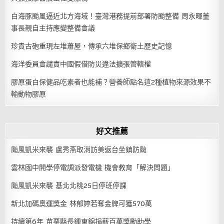
白海豚颱風逼近北方海域！臺灣港務提前部署防颱整備 周永暉董
事長親自主持應變整備會議
珍貴古砲重現左堆蕭屋，傳承六堆保鄉衛土歷史記憶
海洋委員會譴責中國假借防災違法擴張管轄權
膠原蛋白保健品吃素者也能補？營養師點名這2種植物來源效果不
輸動物膠原
好文推薦
颱風凱米來襲 盧秀燕取消訪美返台坐鎮防颱
雲林國中開學停電調派發電機 機會教育「解決問題」
颱風凱米來襲 基北北桃25日停班停課
新北加碼奧運獎金 林郁婷若奪金牌可獲570萬
持續第6年 苗栗縣長鍾東錦捐薪百萬獎勵助學