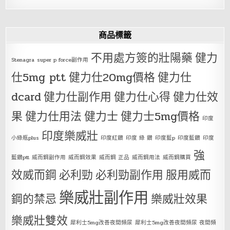
商品標籤
不用處方簽的壯陽藥
健力
Stenagra
super p force副作用
仕5mg ptt
健力仕20mg價格
健力仕
dcard
健力仕副作用
健力仕心得
健力仕效
果
健力仕用法
健力士
健力士5mg價格
印度
印度樂威壯
小綠瓶plus
印度紅鑽
印度 綠 鑽
印度藍p
印度藍鑽
印度
強
藍鑽ptt
威而鋼副作用
威而鋼效果
威而鋼 正品
威而鋼用法
威而鋼購買
效威而鋼
必利勁
必利勁副作用
服用威而
樂威壯副作用
鋼的禁忌
樂威壯效果
樂威壯雙效
犀利士5mg改善夜間頻尿
犀利士5mg改善夜間頻尿 夜間頻