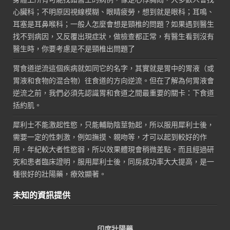
心臟科；不明原因視線模糊、眼睛疲勞，想到就是眼科；耳鳴、
耳塞是耳鼻喉科；一般人怎麼會想是頸椎的問題？如果遇到醫生
找不到病因，又反覆出現症狀，做檢查都正常，有醫生看到沒有
醫生時，你要考慮是不是頸椎出問題了
胃食道逆流這個疾病就如同它的名字，其實就是胃中的胃液（或
胃液和食物的混合物）往食道的方向逆流。但在了解為何胃液會
逆流之前，我們必須先認識胃和食道之間最重要的關卡：下食道
括約肌。
犀利士不能激起性慾，只能輔助陰莖勃起，所以服用犀利士後，
需要一定的性刺激，例如撫摸、親吻等，才可以起到較好的作
用，年紀較大者性慾弱，所以效果體現會稍微差點。而且經過研
究和患者臨床證明，服用犀利士後，同房成功率大大提高，是一
種很好的壯陽藥，療效顯著。
未知的資訊提供
印度壯陽藥