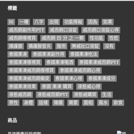
標籤
IG
一種
八字
出現
功能障礙
因為
如果
威而鋼副作用PTT
威而鋼口溶錠
威而鋼口溶錠心得
威而鋼哪裡買
威而鋼 四 分 之 一顆
性功能
性慾
攝護腺
攝護腺發炎
服用
樂威壯口溶錠
沒有
泰國果凍
泰國果凍副作用
泰國果凍吃法
泰國果凍哪裡買
泰國果凍喝酒
泰國果凍威而鋼PTT
泰國果凍威而鋼哪裡買
泰國果凍威而鋼心得
泰國果凍威而鋼蝦皮
泰國果凍心得
泰國果凍成分
泰國果凍效果
泰國 果凍 購買
液態威心得
液態威而鋼
液態威而鋼PTT
液態威購買
生活
男性
身體
這樣
陽痿
需要
面相
風水
飲食
商品