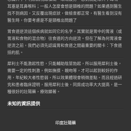
耳塞是耳鼻喉科；一般人怎麼會想是頸椎的問題？如果遇到醫生
找不到病因，又反覆出現症狀，做檢查都正常，有醫生看到沒有
醫生時，你要考慮是不是頸椎出問題了
胃食道逆流這個疾病就如同它的名字，其實就是胃中的胃液（或
胃液和食物的混合物）往食道的方向逆流。但在了解為何胃液會
逆流之前，我們必須先認識胃和食道之間最重要的關卡：下食道
括約肌。
犀利士不能激起性慾，只能輔助陰莖勃起，所以服用犀利士後，
需要一定的性刺激，例如撫摸、親吻等，才可以起到較好的作
用，年紀較大者性慾弱，所以效果體現會稍微差點。而且經過研
究和患者臨床證明，服用犀利士後，同房成功率大大提高，是一
種很好的壯陽藥，療效顯著。
未知的資訊提供
印度壯陽藥