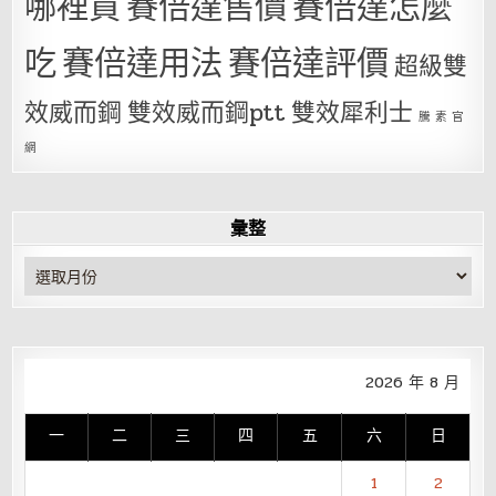
哪裡買
賽倍達售價
賽倍達怎麼
吃
賽倍達用法
賽倍達評價
超級雙
效威而鋼
雙效威而鋼ptt
雙效犀利士
騰 素 官
網
彙整
彙
整
2026 年 8 月
一
二
三
四
五
六
日
1
2