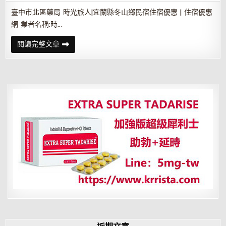
臺中市北區藥局 時光旅人|宜蘭縣冬山鄉民宿住宿優惠 | 住宿優惠
網 業者名稱:時…
時
閱讀完整文章
光
旅
人|
宜
蘭
縣
冬
山
鄉
民
宿
住
宿
優
惠
|
訂
房
網
站
推
薦