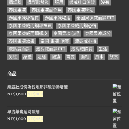
攝護腺
攝護腺發炎
服用
樂威壯口溶錠
沒有
泰國果凍
泰國果凍副作用
泰國果凍吃法
泰國果凍哪裡買
泰國果凍喝酒
泰國果凍威而鋼PTT
泰國果凍威而鋼哪裡買
泰國果凍威而鋼心得
泰國果凍威而鋼蝦皮
泰國果凍心得
泰國果凍成分
泰國果凍效果
泰國 果凍 購買
液態威心得
液態威而鋼
液態威而鋼PTT
液態威購買
生活
男性
身體
這樣
陽痿
需要
面相
風水
飲食
商品
樂威壯成份為伐地那非能助勃增硬
原
目
NT$
1,600
NT$
800
始
前
價
價
早洩藥膏延時噴劑
格：
格：
原
目
NT$
1,000
NT$
450
NT$1,600。
NT$800。
始
前