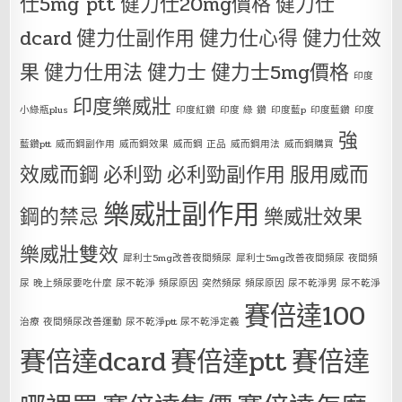
仕5mg ptt
健力仕20mg價格
健力仕
dcard
健力仕副作用
健力仕心得
健力仕效
果
健力仕用法
健力士
健力士5mg價格
印度
印度樂威壯
小綠瓶plus
印度紅鑽
印度 綠 鑽
印度藍p
印度藍鑽
印度
強
藍鑽ptt
威而鋼副作用
威而鋼效果
威而鋼 正品
威而鋼用法
威而鋼購買
效威而鋼
必利勁
必利勁副作用
服用威而
樂威壯副作用
鋼的禁忌
樂威壯效果
樂威壯雙效
犀利士5mg改善夜間頻尿
犀利士5mg改善夜間頻尿 夜間頻
尿 晚上頻尿要吃什麼 尿不乾淨 頻尿原因 突然頻尿 頻尿原因 尿不乾淨男 尿不乾淨
賽倍達100
治療 夜間頻尿改善運動 尿不乾淨ptt 尿不乾淨定義
賽倍達dcard
賽倍達ptt
賽倍達