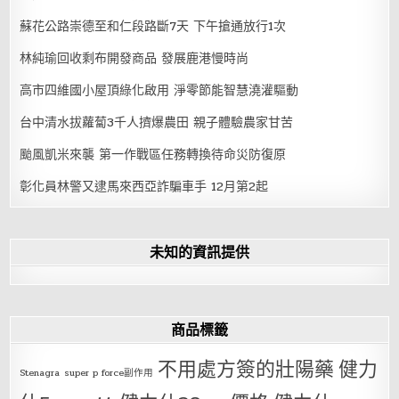
蘇花公路崇德至和仁段路斷7天 下午搶通放行1次
林純瑜回收剩布開發商品 發展鹿港慢時尚
高市四維國小屋頂綠化啟用 淨零節能智慧澆灌驅動
台中清水拔蘿蔔3千人擠爆農田 親子體驗農家甘苦
颱風凱米來襲 第一作戰區任務轉換待命災防復原
彰化員林警又逮馬來西亞詐騙車手 12月第2起
未知的資訊提供
商品標籤
不用處方簽的壯陽藥
健力
Stenagra
super p force副作用