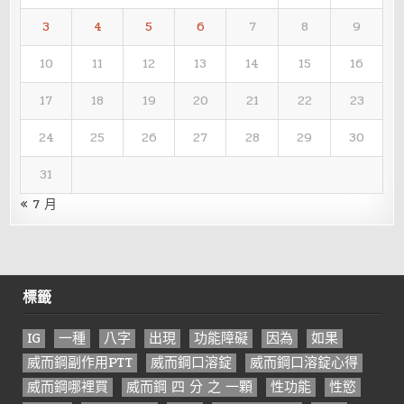
3
4
5
6
7
8
9
10
11
12
13
14
15
16
17
18
19
20
21
22
23
24
25
26
27
28
29
30
31
« 7 月
標籤
IG
一種
八字
出現
功能障礙
因為
如果
威而鋼副作用PTT
威而鋼口溶錠
威而鋼口溶錠心得
威而鋼哪裡買
威而鋼 四 分 之 一顆
性功能
性慾