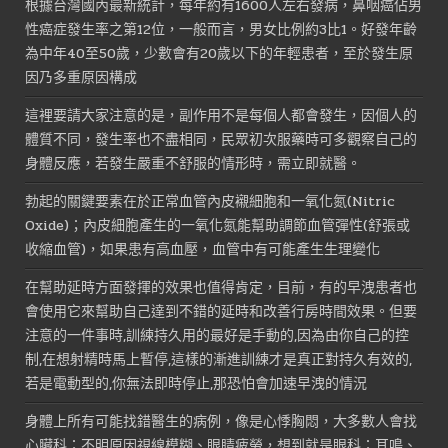
根據台灣國內最新統計，每年約有1600人左右發病，鼻咽癌佔男
性癌症發生率之第12位，一般而言，男女比例約3比1。好發年齡
為中年40至50歲，少數會有20歲以下的年輕患者，至於發生原
因乃多重原因構成
這裡要請大家注意的是，副作用不是每個人都會發生，因個人的
體質不同，發生率也不盡相同，民眾初次服藥時可多觀察自己的
身體反應，若發生嚴重不舒服的情形時，需立即就醫。
勃起的關鍵要素在於正常血管內皮襯細胞和一氧化氮(Nitric
Oxide)；內皮細胞產生的一氧化氮能幫助調節血管彈性(舒張或
收縮血管)，如果患有高血壓，血管中有可能產生生理變化
在幫助延時方面發揮的效果也值得肯定，目前，有的早洩患者也
會使用它來幫助自己達到不錯的延時和改善行房時間效果。但要
注意的一件事時,訓練持久用的最好是手動的,因為由你自己的控
制,在想射精時馬上暫停,這樣的漸進訓練才是真正對持久有效的,
若是電動型的,你無法即時停止,那恐怕會加速早洩的情況
身體上所有可能找錯醫生的病例，像是心悸胸悶，大多數人會找
心臟科；不明原因視線模糊、眼睛疲勞，想到就是眼科；耳鳴、