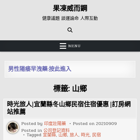
Skip
果凍威而鋼
to
content
健康議題 談運論命 人際互動
MENU
男性陽痿早洩藥:按此進入
標籤:
山鄉
時光旅人|宜蘭縣冬山鄉民宿住宿優惠 |訂房網
站推薦
Posted by
印度壯陽藥
Posted on
20210909
Posted in
公司登記資料
Tagged
宜蘭縣
,
山鄉
,
旅人
,
時光
,
民宿