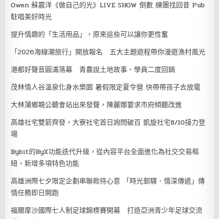
Owen 蘇震洋《做自己的光》LIVE SHOW 倒數 練團找回昔 Pub
駐唱美好時光
提升情趣的「生活用品」，原來這些可以讓你更性奮
「2026海線潮旅行」開放報名 五大主題遊程帶你漫遊漁村風光
港都好聲音圓滿落幕 青農說土地故事、學員二度回鍋
茂林情人谷溫泉化身水樂園 暑假限定夏令營 快帶帶孩子去放電
大林蒲鄉親公聽會站出來發聲，陳麗娜要求市府傾聽改進
高雄社宅雙箭齊發，大寮社宅首日詢問破百 凱旋社宅8/10接力登
場
Bybit的ByX功能迭代升級，從內容平台全面進化為社交交易樞
紐，新增多項特色功能
高雄洲際七夕限定企劃串聯款待心意 「時光郵驛．情深傳遞」傳
情任務即日開跑
福爾摩沙國際七人制足球錦標賽開幕 打造亞洲青少年足球交流