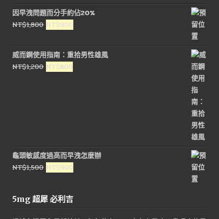
價
價
因早洩問題而分手約佔20%
格：
格：
原
目
NT$
1,800
NT$
900
NT$1,000。
NT$450。
始
前
價
價
威而鋼使用指南：重拾男性雄風
格：
格：
原
目
NT$
1,200
NT$
800
NT$1,800。
NT$900。
始
前
價
價
格：
格：
NT$1,200。
NT$800。
龜頭敏感度過高而早洩怎麼辦
原
目
NT$
1,500
NT$
900
始
前
價
價
5mg 超犀 必利吉
格：
格：
NT$1,500。
NT$900。