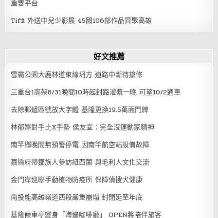
重要平台
Tiffi 外送中兒少影展 45國106部作品齊聚高雄
好文推薦
雪霸公園大鹿林道東線坍方 道路中斷待搶修
三重台1高架8/31晚間10時起封路灌漿一晚 可望10/2通車
去除郵遞區號放大字體 基隆更換19.5萬面門牌
林郁婷對手比X手勢 侯友宜：完全沒運動家精神
南竿鄉晚間無預警停電 因南竿航空站設備故障
嘉縣府帶鄒族人參訪紐西蘭 與毛利人文化交流
金門岸巡聯手動植物防疫所 保障偵搜犬健康
南投能高越嶺道西段嚴重崩塌 封閉延至年底
基隆候車亭變身「海邊咖啡廳」 OPEN將陪伴旅客