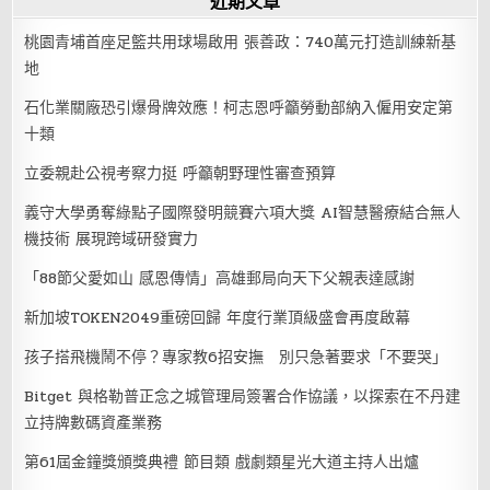
近期文章
桃園青埔首座足籃共用球場啟用 張善政：740萬元打造訓練新基
地
石化業關廠恐引爆骨牌效應！柯志恩呼籲勞動部納入僱用安定第
十類
立委親赴公視考察力挺 呼籲朝野理性審查預算
義守大學勇奪綠點子國際發明競賽六項大獎 AI智慧醫療結合無人
機技術 展現跨域研發實力
「88節父愛如山 感恩傳情」高雄郵局向天下父親表達感謝
新加坡TOKEN2049重磅回歸 年度行業頂級盛會再度啟幕
孩子搭飛機鬧不停？專家教6招安撫 別只急著要求「不要哭」
Bitget 與格勒普正念之城管理局簽署合作協議，以探索在不丹建
立持牌數碼資產業務
第61屆金鐘獎頒獎典禮 節目類 戲劇類星光大道主持人出爐