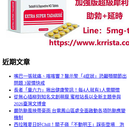
近期文章
嘴巴一張就痛、喀喀響？醫示警「4症狀」恐顳顎關節出
問題 3習慣快戒
長者「量六力」揪出健康警訊！每4人就有1人需關懷
從無心插柳到知名文創萌寵 蜜柑站長以全新主題參與
2026臺灣文博會
嚴防颱風挾帶豪雨 台電鳳山區處全面啟動各項防颱應變
機制
西拉雅夏日好Chill！關子嶺「不動明王」踩街登場 泡