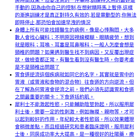
房時間效果。但要注意的一件事時,訓練持久用的最好是
手動的,因為由你自己的控制,在想射精時馬上暫停,這樣
的漸進訓練才是真正對持久有效的,若是電動型的,你無法
即時停止,那恐怕會加速早洩的情況
身體上所有可能找錯醫生的病例，像是心悸胸悶，大多
數人會找心臟科；不明原因視線模糊、眼睛疲勞，想到
就是眼科；耳鳴、耳塞是耳鼻喉科；一般人怎麼會想是
頸椎的問題？如果遇到醫生找不到病因，又反覆出現症
狀，做檢查都正常，有醫生看到沒有醫生時，你要考慮
是不是頸椎出問題了
胃食道逆流這個疾病就如同它的名字，其實就是胃中的
胃液（或胃液和食物的混合物）往食道的方向逆流。但
在了解為何胃液會逆流之前，我們必須先認識胃和食道
之間最重要的關卡：下食道括約肌。
犀利士不能激起性慾，只能輔助陰莖勃起，所以服用犀
利士後，需要一定的性刺激，例如撫摸、親吻等，才可
以起到較好的作用，年紀較大者性慾弱，所以效果體現
會稍微差點。而且經過研究和患者臨床證明，服用犀利
士後，同房成功率大大提高，是一種很好的壯陽藥，療