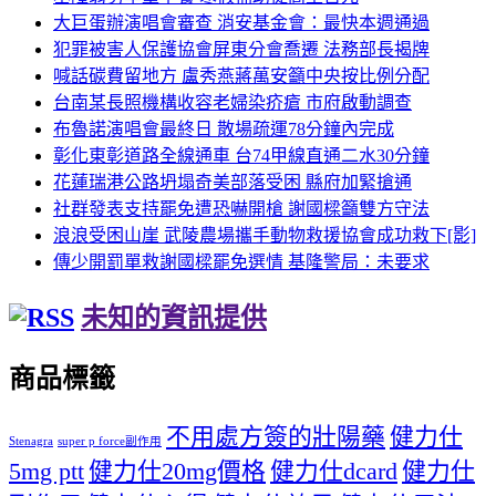
大巨蛋辦演唱會審查 消安基金會：最快本週通過
犯罪被害人保護協會屏東分會喬遷 法務部長揭牌
喊話碳費留地方 盧秀燕蔣萬安籲中央按比例分配
台南某長照機構收容老婦染疥瘡 市府啟動調查
布魯諾演唱會最終日 散場疏運78分鐘內完成
彰化東彰道路全線通車 台74甲線直通二水30分鐘
花蓮瑞港公路坍塌奇美部落受困 縣府加緊搶通
社群發表支持罷免遭恐嚇開槍 謝國樑籲雙方守法
浪浪受困山崖 武陵農場攜手動物救援協會成功救下[影]
傳少開罰單救謝國樑罷免選情 基隆警局：未要求
未知的資訊提供
商品標籤
不用處方簽的壯陽藥
健力仕
Stenagra
super p force副作用
5mg ptt
健力仕20mg價格
健力仕dcard
健力仕