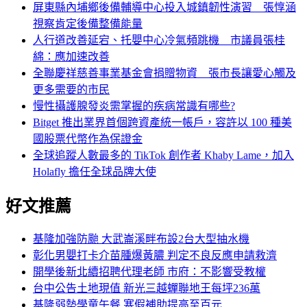
屏東縣內埔鄉後備輔導中心投入城鎮韌性演習 張惇涵
視察肯定後備整備能量
人行道改善延宕、托嬰中心冷氣頻跳機 市議員張桂
綿：應加速改善
全聯慶祥慈善事業基金會捐贈物資 張市長讓愛心觸及
更多需要的市民
慢性攝護腺發炎需掌握的疾病常識有哪些?
Bitget 推出業界首個跨資產統一帳戶，容許以 100 種美
國股票代幣作為保證金
全球追蹤人數最多的 TikTok 創作者 Khaby Lame，加入
Holafly 擔任全球品牌大使
好文推薦
基隆加強防颱 大武崙溪畔布設2台大型抽水機
彰化男嬰打卡介苗腫爆黃膿 判定不良反應申請救濟
開學後新北續招聘代理老師 市府：不影響受教權
台中公告土地現值 新光三越蟬聯地王每坪236萬
基隆弱勢學童午餐 寒假補助提高至百元