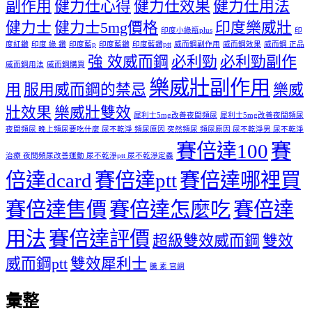
副作用
健力仕心得
健力仕效果
健力仕用法
健力士
健力士5mg價格
印度樂威壯
印度小綠瓶plus
印
度紅鑽
印度 綠 鑽
印度藍p
印度藍鑽
印度藍鑽ptt
威而鋼副作用
威而鋼效果
威而鋼 正品
強 效威而鋼
必利勁
必利勁副作
威而鋼用法
威而鋼購買
樂威壯副作用
用
服用威而鋼的禁忌
樂威
壯效果
樂威壯雙效
犀利士5mg改善夜間頻尿
犀利士5mg改善夜間頻尿
夜間頻尿 晚上頻尿要吃什麼 尿不乾淨 頻尿原因 突然頻尿 頻尿原因 尿不乾淨男 尿不乾淨
賽倍達100
賽
治療 夜間頻尿改善運動 尿不乾淨ptt 尿不乾淨定義
倍達dcard
賽倍達ptt
賽倍達哪裡買
賽倍達售價
賽倍達怎麼吃
賽倍達
用法
賽倍達評價
超級雙效威而鋼
雙效
威而鋼ptt
雙效犀利士
騰 素 官網
彙整