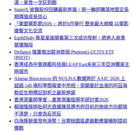
湯、美食一次玩到飽
SuperX 披露股份回購最新進展，新一輪迴購落地堅定長
期價值成長信心
「東盟電影節2026 」將於8月舉行 歷來最大規模 以電影
連繫文化交流
EarthDaily 衛星星座隨着第三次成功發射，將進入商業
營運階段
Defiance 隆重推出歐洲首個 Photonics UCITS ETF
(PHOT)
香港成為中東旗艦科技展LEAP East未來三年亞洲獨家主
辦城市
Alamar Biosciences 的 NULISA 數據將於 AAIC 2026 上
超過 140 場科學簡報會中亮相，突顯基於血液的阿茲海
默症生物標記剖析之最新進展
香港測量師學會 – 產業測量組周年研討會2026
賴瑞隆競辦批柯志恩連陳其邁市府目前的施政方向都搞
不清楚，只會為反而反
白海豚颱風發布海警！台電桃園區處啟動應變機制提前
備戰