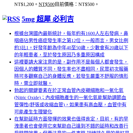
NT$1,200。
NT$
500
目前價格：NT$500。
5mg 超犀 必利吉
根據台灣國內最新統計，每年約有1600人左右發病，鼻
咽癌佔男性癌症發生率之第12位，一般而言，男女比例
約3比1。好發年齡為中年40至50歲，少數會有20歲以下
的年輕患者，至於發生原因乃多重原因構成
這裡要請大家注意的是，副作用不是每個人都會發生，
因個人的體質不同，發生率也不盡相同，民眾初次服藥
時可多觀察自己的身體反應，若發生嚴重不舒服的情形
時，需立即就醫。
勃起的關鍵要素在於正常血管內皮襯細胞和一氧化氮
(Nitric Oxide)；內皮細胞產生的一氧化氮能幫助調節血
管彈性(舒張或收縮血管)，如果患有高血壓，血管中有
可能產生生理變化
在幫助延時方面發揮的效果也值得肯定，目前，有的早
洩患者也會使用它來幫助自己達到不錯的延時和改善行