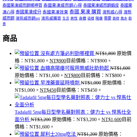
泰國果凍威而鋼哪裡買
泰國果凍威而鋼心得
泰國果凍威而鋼蝦皮
泰國果
泰國 果凍 購買
泰國果凍成分
凍心得
泰國果凍效果
液態威心得
液態
威而鋼
液態威而鋼ptt
液態威購買
男性
陽痿
需要
生活
身體
這樣
面相
風水
飲
食
商品
沒有處方箋必利勁哪裡買
NT$
1,800
原始價
格：NT$1,800。
NT$
900
目前價格：NT$900。
血糖高陽痿可服用樂威壯助勃起
NT$
1,600
原始價格：NT$1,600。
NT$
800
目前價格：NT$800。
早洩藥膏延時噴劑
NT$
1,000
原始價格：
NT$1,000。
NT$
450
目前價格：NT$450。
Tadalafil 5mg每日型學名藥對照表：健力士 vs 悍馬仕全
面分析
NT$
3,200
原始價格：NT$3,200。
NT$
1,600
目前
價格：NT$1,600。
犀利士20mg吃法
NT$
1,200
原始價格：