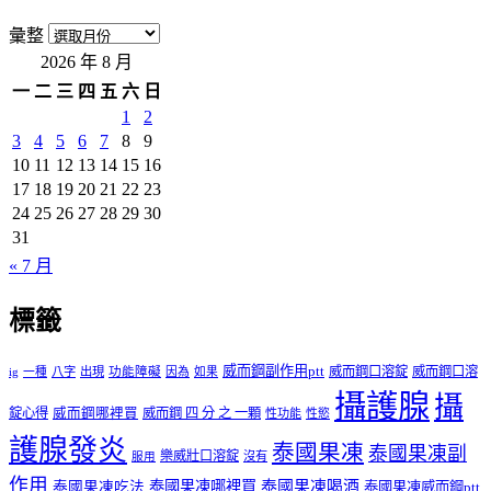
彙整
2026 年 8 月
一
二
三
四
五
六
日
1
2
3
4
5
6
7
8
9
10
11
12
13
14
15
16
17
18
19
20
21
22
23
24
25
26
27
28
29
30
31
« 7 月
標籤
威而鋼副作用ptt
威而鋼口溶錠
威而鋼口溶
ig
一種
八字
出現
功能障礙
因為
如果
攝護腺
攝
錠心得
威而鋼哪裡買
威而鋼 四 分 之 一顆
性功能
性慾
護腺發炎
泰國果凍
泰國果凍副
樂威壯口溶錠
沒有
服用
作用
泰國果凍哪裡買
泰國果凍喝酒
泰國果凍吃法
泰國果凍威而鋼ptt