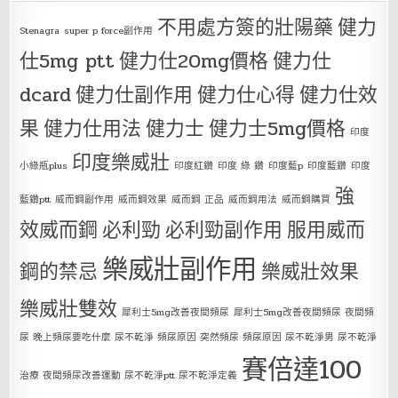
不用處方簽的壯陽藥
健力
Stenagra
super p force副作用
仕5mg ptt
健力仕20mg價格
健力仕
dcard
健力仕副作用
健力仕心得
健力仕效
果
健力仕用法
健力士
健力士5mg價格
印度
印度樂威壯
小綠瓶plus
印度紅鑽
印度 綠 鑽
印度藍p
印度藍鑽
印度
強
藍鑽ptt
威而鋼副作用
威而鋼效果
威而鋼 正品
威而鋼用法
威而鋼購買
效威而鋼
必利勁
必利勁副作用
服用威而
樂威壯副作用
鋼的禁忌
樂威壯效果
樂威壯雙效
犀利士5mg改善夜間頻尿
犀利士5mg改善夜間頻尿 夜間頻
尿 晚上頻尿要吃什麼 尿不乾淨 頻尿原因 突然頻尿 頻尿原因 尿不乾淨男 尿不乾淨
賽倍達100
治療 夜間頻尿改善運動 尿不乾淨ptt 尿不乾淨定義