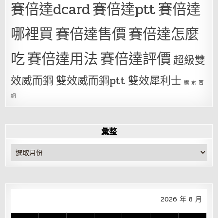
賽倍達dcard
賽倍達ptt
賽倍達
哪裡買
賽倍達售價
賽倍達怎麼
吃
賽倍達用法
賽倍達評價
超級雙
效威而鋼
雙效威而鋼ptt
雙效犀利士
騰 素 官
網
彙整
彙
整
2026 年 8 月