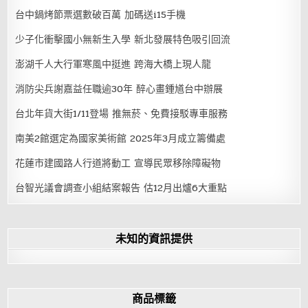
台中鍋烤節票選數破百萬 加碼送i15手機
少子化衝擊國小無新生入學 新北發展特色吸引回流
澎湖千人大行軍寒風中挺進 跨海大橋上現人龍
消防尖兵謝嘉益任職逾30年 醉心畫鍾馗台中辦展
台北年貨大街1/11登場 推無菸、免費接駁專車服務
南美2館選定為國家美術館 2025年3月成立籌備處
花蓮市建國路人行道將動工 宣導民眾移除障礙物
台智光議會調查小組結案報告 估12月出爐6大重點
未知的資訊提供
商品標籤