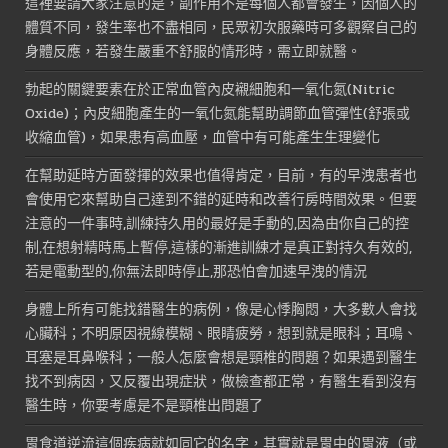
這裡要請大家注意的是，副作用不是每個人都會發生，因個人的
體質不同，發生率也不盡相同，民眾初次服藥時可多觀察自己的
身體反應，若發生嚴重不舒服的情形時，需立即就醫。
勃起的關鍵要素在於正常血管內皮襯細胞和一氧化氮(Nitric
Oxide)；內皮細胞產生的一氧化氮能幫助調節血管彈性(舒張或
收縮血管)，如果患有高血壓，血管中有可能產生生理變化
在幫助延時方面發揮的效果也值得肯定，目前，有的早洩患者也
會使用它來幫助自己達到不錯的延時和改善行房時間效果。但要
注意的一件事時,訓練持久用的最好是手動的,因為由你自己的控
制,在想射精時馬上暫停,這樣的漸進訓練才是真正對持久有效的,
若是電動型的,你無法即時停止,那恐怕會加速早洩的情況
身體上所有可能找錯醫生的病例，像是心悸胸悶，大多數人會找
心臟科；不明原因視線模糊、眼睛疲勞，想到就是眼科；耳鳴、
耳塞是耳鼻喉科；一般人怎麼會想是頸椎的問題？如果遇到醫生
找不到病因，又反覆出現症狀，做檢查都正常，有醫生看到沒有
醫生時，你要考慮是不是頸椎出問題了
胃食道逆流這個疾病就如同它的名字，其實就是胃中的胃液（或