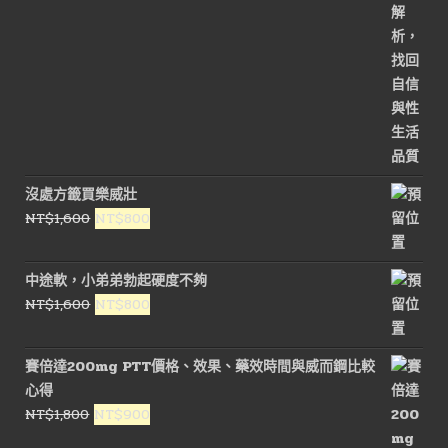
沒處方籤買樂威壯
原
目
NT$
1,600
NT$
800
始
前
價
價
中途軟，小弟弟勃起硬度不夠
格：
格：
原
目
NT$
1,600
NT$
800
NT$1,600。
NT$800。
始
前
價
價
賽倍達200mg PTT價格、效果、藥效時間與威而鋼比較
格：
格：
心得
NT$1,600。
NT$800。
原
目
NT$
1,800
NT$
900
始
前