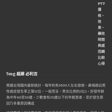
價
價
格：
格：
NT$1,800。
NT$900。
5mg 超犀 必利吉
根據台灣國內最新統計，每年約有1600人左右發病，鼻咽癌佔男
性癌症發生率之第12位，一般而言，男女比例約3比1。好發年齡
為中年40至50歲，少數會有20歲以下的年輕患者，至於發生原
因乃多重原因構成