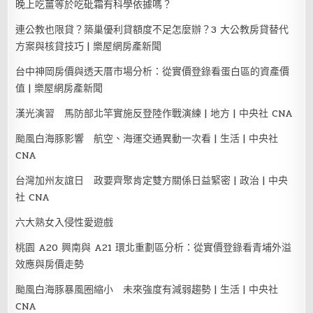
晚上吃薑等於吃砒霜有科學依據嗎？
連公教也限貸？築巢優利貸額度不足怎麼辦？3 大公教房貸替代
方案與核貸技巧 | 樂屋網房產新聞
台中神岡房價與透天厝市場分析：從實價登錄看蛋白區的資產價
值 | 樂屋網房產新聞
漢光演習 馬防部北竿實施反登陸作戰演練 | 地方 | 中央社 CNA
颱風白海豚影響 航空、海運交通異動一次看 | 生活 | 中央社
CNA
台灣加州友誼日 政要齊聚肯定雙方關係日益緊密 | 政治 | 中央
社 CNA
六大熟女入侵性愛遊戲
桃園 A20 興南與 A21 環北重劃區分析：從實價登錄看青埔外溢
效應與房價走勢
颱風白海豚暴風圈縮小 未來強度有減弱趨勢 | 生活 | 中央社
CNA