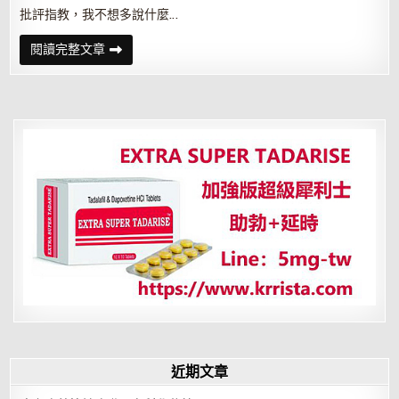
批評指教，我不想多說什麼…
宋
閱讀完整文章
楚
瑜
勞
動
政
策
人
資
專
家：
欠
缺
細
節
近期文章