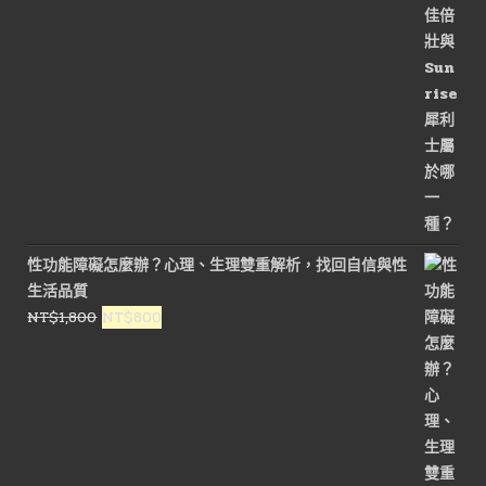
格：
格：
NT$3,200。
NT$1,600。
性功能障礙怎麼辦？心理、生理雙重解析，找回自信與性
生活品質
原
目
NT$
1,800
NT$
800
始
前
價
價
格：
格：
NT$1,800。
NT$800。