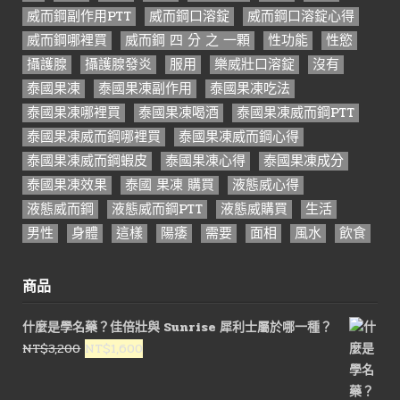
威而鋼副作用PTT
威而鋼口溶錠
威而鋼口溶錠心得
威而鋼哪裡買
威而鋼 四 分 之 一顆
性功能
性慾
攝護腺
攝護腺發炎
服用
樂威壯口溶錠
沒有
泰國果凍
泰國果凍副作用
泰國果凍吃法
泰國果凍哪裡買
泰國果凍喝酒
泰國果凍威而鋼PTT
泰國果凍威而鋼哪裡買
泰國果凍威而鋼心得
泰國果凍威而鋼蝦皮
泰國果凍心得
泰國果凍成分
泰國果凍效果
泰國 果凍 購買
液態威心得
液態威而鋼
液態威而鋼PTT
液態威購買
生活
男性
身體
這樣
陽痿
需要
面相
風水
飲食
商品
什麼是學名藥？佳倍壯與 Sunrise 犀利士屬於哪一種？
原
目
NT$
3,200
NT$
1,600
始
前
價
價