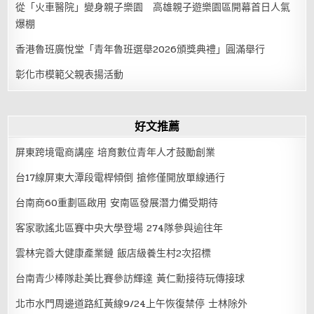
從「火車醫院」變身親子樂園 高雄親子遊樂園區開幕首日人氣
爆棚
香港魯班廣悅堂「青年魯班選舉2026頒獎典禮」圓滿舉行
彰化市模範父親表揚活動
好文推薦
屏東跨境電商講座 培育數位青年人才鼓勵創業
台17線屏東大潭段電桿傾倒 搶修僅開放單線通行
台南商60重劃區啟用 安南區發展潛力備受期待
客家歌謠北區賽中央大學登場 274隊參與逾往年
雲林完善大健康產業鏈 飯店級養生村2次招標
台南青少棒隊赴美比賽參訪輝達 黃仁勳接待玩傳接球
北市水門周邊道路紅黃線9/24上午恢復禁停 士林除外