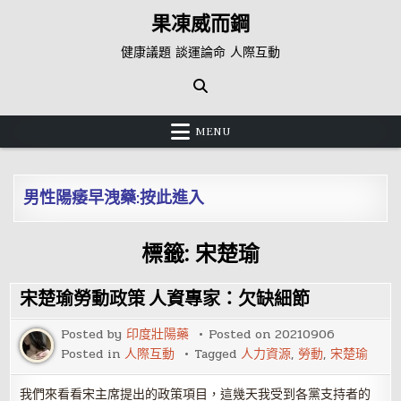
Skip
果凍威而鋼
to
content
健康議題 談運論命 人際互動
MENU
男性陽痿早洩藥:按此進入
標籤:
宋楚瑜
宋楚瑜勞動政策 人資專家：欠缺細節
Posted by
印度壯陽藥
Posted on
20210906
Posted in
人際互動
Tagged
人力資源
,
勞動
,
宋楚瑜
我們來看看宋主席提出的政策項目，這幾天我受到各黨支持者的