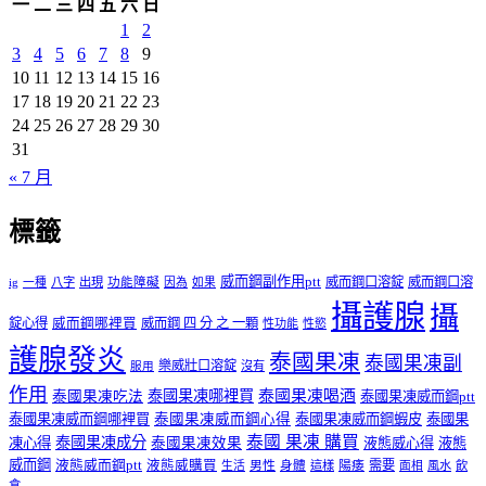
一
二
三
四
五
六
日
1
2
3
4
5
6
7
8
9
10
11
12
13
14
15
16
17
18
19
20
21
22
23
24
25
26
27
28
29
30
31
« 7 月
標籤
威而鋼副作用ptt
威而鋼口溶錠
威而鋼口溶
ig
一種
八字
出現
功能障礙
因為
如果
攝護腺
攝
錠心得
威而鋼哪裡買
威而鋼 四 分 之 一顆
性功能
性慾
護腺發炎
泰國果凍
泰國果凍副
樂威壯口溶錠
沒有
服用
作用
泰國果凍哪裡買
泰國果凍喝酒
泰國果凍吃法
泰國果凍威而鋼ptt
泰國果凍威而鋼哪裡買
泰國果凍威而鋼心得
泰國果凍威而鋼蝦皮
泰國果
泰國 果凍 購買
泰國果凍成分
凍心得
泰國果凍效果
液態威心得
液態
威而鋼
液態威而鋼ptt
液態威購買
男性
陽痿
需要
生活
身體
這樣
面相
風水
飲
食