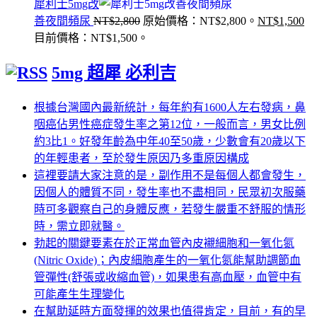
犀利士5mg改
善夜間頻尿
NT$
2,800
原始價格：NT$2,800。
NT$
1,500
目前價格：NT$1,500。
5mg 超犀 必利吉
根據台灣國內最新統計，每年約有1600人左右發病，鼻
咽癌佔男性癌症發生率之第12位，一般而言，男女比例
約3比1。好發年齡為中年40至50歲，少數會有20歲以下
的年輕患者，至於發生原因乃多重原因構成
這裡要請大家注意的是，副作用不是每個人都會發生，
因個人的體質不同，發生率也不盡相同，民眾初次服藥
時可多觀察自己的身體反應，若發生嚴重不舒服的情形
時，需立即就醫。
勃起的關鍵要素在於正常血管內皮襯細胞和一氧化氮
(Nitric Oxide)；內皮細胞產生的一氧化氮能幫助調節血
管彈性(舒張或收縮血管)，如果患有高血壓，血管中有
可能產生生理變化
在幫助延時方面發揮的效果也值得肯定，目前，有的早