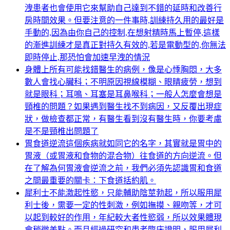
洩患者也會使用它來幫助自己達到不錯的延時和改善行
房時間效果。但要注意的一件事時,訓練持久用的最好是
手動的,因為由你自己的控制,在想射精時馬上暫停,這樣
的漸進訓練才是真正對持久有效的,若是電動型的,你無法
即時停止,那恐怕會加速早洩的情況
身體上所有可能找錯醫生的病例，像是心悸胸悶，大多
數人會找心臟科；不明原因視線模糊、眼睛疲勞，想到
就是眼科；耳鳴、耳塞是耳鼻喉科；一般人怎麼會想是
頸椎的問題？如果遇到醫生找不到病因，又反覆出現症
狀，做檢查都正常，有醫生看到沒有醫生時，你要考慮
是不是頸椎出問題了
胃食道逆流這個疾病就如同它的名字，其實就是胃中的
胃液（或胃液和食物的混合物）往食道的方向逆流。但
在了解為何胃液會逆流之前，我們必須先認識胃和食道
之間最重要的關卡：下食道括約肌。
犀利士不能激起性慾，只能輔助陰莖勃起，所以服用犀
利士後，需要一定的性刺激，例如撫摸、親吻等，才可
以起到較好的作用，年紀較大者性慾弱，所以效果體現
會稍微差點。而且經過研究和患者臨床證明，服用犀利