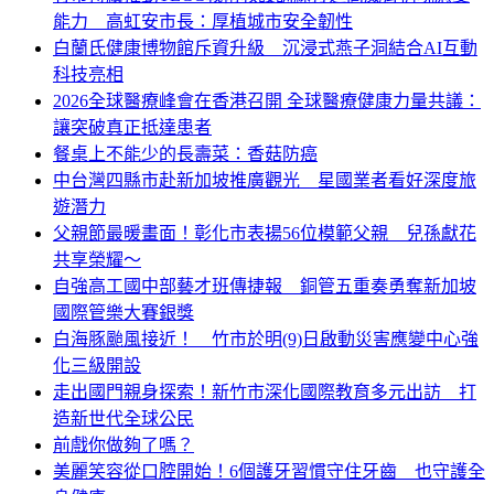
能力 高虹安市長：厚植城市安全韌性
白蘭氏健康博物館斥資升級 沉浸式燕子洞結合AI互動
科技亮相
2026全球醫療峰會在香港召開 全球醫療健康力量共議：
讓突破真正抵達患者
餐桌上不能少的長壽菜：香菇防癌
中台灣四縣市赴新加坡推廣觀光 星國業者看好深度旅
遊潛力
父親節最暖畫面！彰化市表揚56位模範父親 兒孫獻花
共享榮耀～
自強高工國中部藝才班傳捷報 銅管五重奏勇奪新加坡
國際管樂大賽銀獎
白海豚颱風接近！ 竹市於明(9)日啟動災害應變中心強
化三級開設
走出國門親身探索！新竹市深化國際教育多元出訪 打
造新世代全球公民
前戲你做夠了嗎？
美麗笑容從口腔開始！6個護牙習慣守住牙齒 也守護全