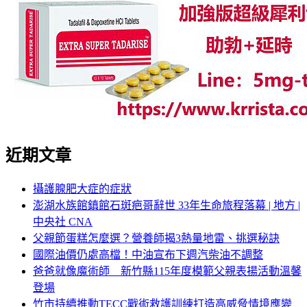
近期文章
攝護腺肥大症的症狀
澎湖水族館鎮館石斑疤哥辭世 33年生命旅程落幕 | 地方 |
中央社 CNA
父親節蛋糕怎麼選？營養師揭3熱量地雷、挑選秘訣
國際油價仍處高檔！中油宣布下週汽柴油不調整
爸爸就像魔術師 新竹縣115年度模範父親表揚活動溫馨
登場
竹市持續推動TECC戰術救護訓練打造高威脅情境應變