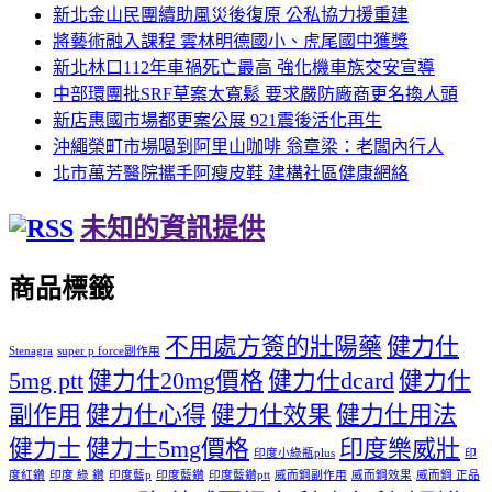
新北金山民團續助風災後復原 公私協力援重建
將藝術融入課程 雲林明德國小、虎尾國中獲獎
新北林口112年車禍死亡最高 強化機車族交安宣導
中部環團批SRF草案太寬鬆 要求嚴防廠商更名換人頭
新店惠國市場都更案公展 921震後活化再生
沖繩榮町市場喝到阿里山咖啡 翁章梁：老闆內行人
北市萬芳醫院攜手阿瘦皮鞋 建構社區健康網絡
未知的資訊提供
商品標籤
不用處方簽的壯陽藥
健力仕
Stenagra
super p force副作用
5mg ptt
健力仕20mg價格
健力仕dcard
健力仕
副作用
健力仕心得
健力仕效果
健力仕用法
健力士
健力士5mg價格
印度樂威壯
印度小綠瓶plus
印
度紅鑽
印度 綠 鑽
印度藍p
印度藍鑽
印度藍鑽ptt
威而鋼副作用
威而鋼效果
威而鋼 正品