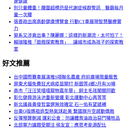
身健康
別只量體重！腰圍超標恐是代謝症候群警訊 醫籲每月
量一次腰
張善政出席高齡健康博覽會 行動CT車展現智慧醫療實
力
菊系又涉貪出事？陳麗娜：這樣的新潮流，太可怕了！
賴瑞隆推「遊戲探索教育」 讓城市成為孩子的探索教
室
好文推薦
台中國際賽車展演推9項聯名農產 府前廣場限量販售
屏東犬貓免費狂犬病疫苗開打 新園等4鄉2月有30場
高市「汪汪笑嘻嘻寵物嘉年華」 飼主毛孩闖關同歡
彰化健興游泳池重新營運 彰北運動中心再等等
新北議員黃俊哲當選無效確定 石一佑有望遞補
台東Q版媽祖造型熱氣球赴美 繫國旗升空感動僑胞
反彈預算刪減 運彩公會：勿讓體育淪政治惡鬥犧牲品
北部電力議題受關注 侯友宜：應思考能源配比