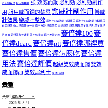
強 效威而鋼
必利勁
必利勁副作
威而鋼用法
威而鋼購買
樂威壯副作用
用
服用威而鋼的禁忌
樂威
壯效果
樂威壯雙效
犀利士5mg改善夜間頻尿
犀利士5mg改善夜間頻尿
夜間頻尿 晚上頻尿要吃什麼 尿不乾淨 頻尿原因 突然頻尿 頻尿原因 尿不乾淨男 尿不乾淨
賽倍達100
賽
治療 夜間頻尿改善運動 尿不乾淨ptt 尿不乾淨定義
倍達dcard
賽倍達ptt
賽倍達哪裡買
賽倍達售價
賽倍達怎麼吃
賽倍達
用法
賽倍達評價
超級雙效威而鋼
雙效
威而鋼ptt
雙效犀利士
騰 素 官網
彙整
彙整
2026 年 8 月