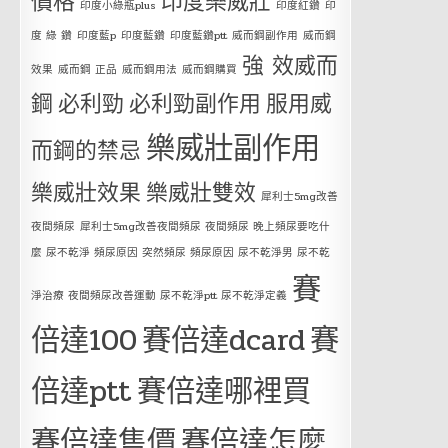
價格
印度樂威壯
印度小綠瓶plus
印度紅鑽
印
度 綠 鑽
印度藍p
印度藍鑽
印度藍鑽ptt
威而鋼副作用
威而鋼
強 效威而
效果
威而鋼 正品
威而鋼用法
威而鋼購買
鋼
必利勁
必利勁副作用
服用威
樂威壯副作用
而鋼的禁忌
樂威壯效果
樂威壯雙效
犀利士5mg改善
夜間頻尿
犀利士5mg改善夜間頻尿 夜間頻尿 晚上頻尿要吃什
麼 尿不乾淨 頻尿原因 突然頻尿 頻尿原因 尿不乾淨男 尿不乾
賽
淨治療 夜間頻尿改善運動 尿不乾淨ptt 尿不乾淨定義
倍達100
賽倍達dcard
賽
倍達ptt
賽倍達哪裡買
賽倍達售價
賽倍達怎麼