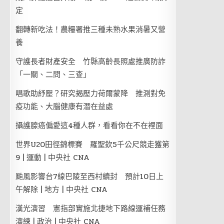
定
翻轉新吃法！農糧署推三種未熟水果消暑又營
養
守護長者財產安全 竹縣高齡長照處推廣防詐
「一關、二問、三查」
唱歌助紓壓？研究揭壓力荷爾蒙降 推測對免
疫功能、大腦健康有潛在益處
攝護腺癌偏愛這4種人群，看看你在不在裡面
世界U20田徑錦標賽 羅聖欽5千公尺競走獲第
9 | 運動 | 中央社 CNA
颱風影響台7線巴陵至西村續封 預計10日上
午解除 | 地方 | 中央社 CNA
漢光演習 憲指部實施北捷地下路線運補任務
演練 | 政治 | 中央社 CNA