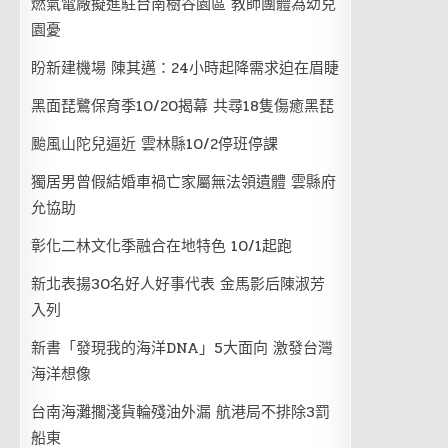
燃氣電廠擬進駐台南樹谷園區 教師團體為幼兒
園憂
盼新建機場 陳其邁：24小時起降需求迫在眉睫
黑面琵鷺保育季10/20揭幕 共尋18隻傷癒黑琵
颱風山陀兒逼近 雲林縣10/2停班停課
獨居男曾假結婚車禍亡家屬無法領遺體 雲縣府
允協助
彰化二林文化季融合在地特色 10/1起跑
新北表揚30名好人好事代表 金馬影后陳淑芳
入列
新書「發現我的海洋DNA」5大面向 激發台灣
海洋想像
台南海灘擱淺貨輪殘油外漏 航港局不排除3罰
船東