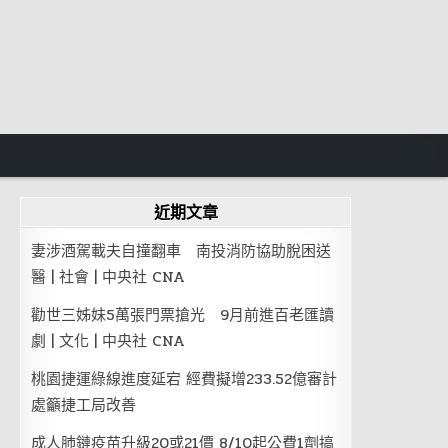
近期文章
妻涉酒駕載夫自撞翻車 南投消防協助脫困送
醫 | 社會 | 中央社 CNA
勸世三姊妹5萬張門票搶光 9月前進百老匯讀
劇 | 文化 | 中央社 CNA
桃園捷運綠線進度延宕 經費擬增233.52億審計
處籲捷工局改善
成人肺鏈疫苗升級20或21價 8/10起公費1劑搞