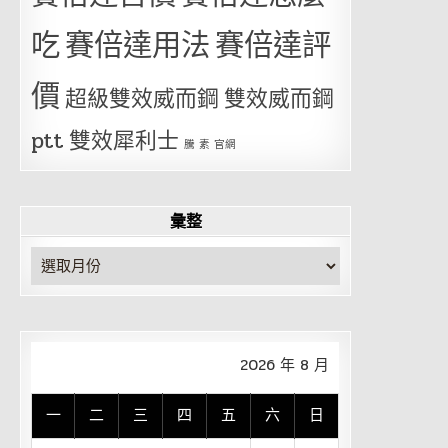
吃
賽倍達用法
賽倍達評
價
超級雙效威而鋼
雙效威而鋼
ptt
雙效犀利士
騰 素 官網
彙整
彙
整
2026 年 8 月
一
二
三
四
五
六
日