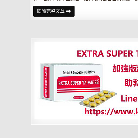
自
閱讀完整文章
陸
返
台
未
居
檢
刻
意
失
聯
男
遭
開
罰
70
萬