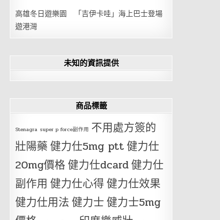
高雄冬日遊樂園 「吉伊卡哇」海上巴士登場
遊港灣
未知的資訊提供
商品標籤
不用處方簽的
Stenagra
super p force副作用
壯陽藥
健力仕5mg ptt
健力仕
20mg價格
健力仕dcard
健力仕
副作用
健力仕心得
健力仕效果
健力仕用法
健力士
健力士5mg