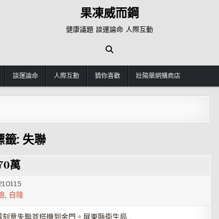
果凍威而鋼
健康議題 談運論命 人際互動
談運論命
人際互動
猜你喜歡
壯陽藥網購商店
標籤:
失聯
70萬
210115
檢
,
自陸
還刻意失聯並搭機到金門。屏東縣衛生局…