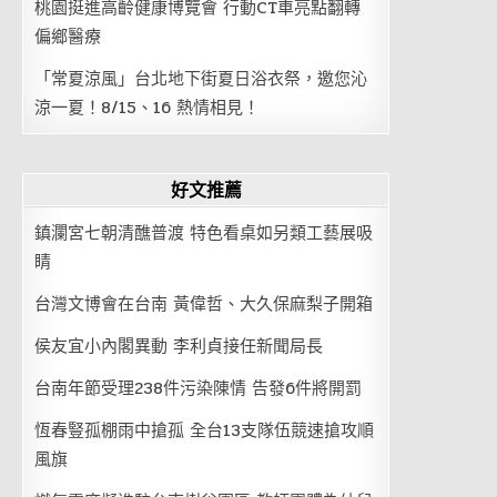
桃園挺進高齡健康博覽會 行動CT車亮點翻轉
偏鄉醫療
「常夏涼風」台北地下街夏日浴衣祭，邀您沁
涼一夏！8/15、16 熱情相見！
好文推薦
鎮瀾宮七朝清醮普渡 特色看桌如另類工藝展吸
睛
台灣文博會在台南 黃偉哲、大久保麻梨子開箱
侯友宜小內閣異動 李利貞接任新聞局長
台南年節受理238件污染陳情 告發6件將開罰
恆春豎孤棚雨中搶孤 全台13支隊伍競速搶攻順
風旗