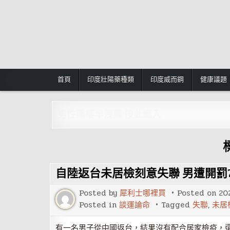
Skip
to
content
首頁
印度壯陽藥種類
印度威而鋼
健康議題
男性陽痿早洩藥:按此進入
自陸返台未居檢刻意失聯 男遭開罰
Posted by
犀利士哪裡買
Posted on
20
Posted in
談運論命
Tagged
失聯
,
未居
有一名男子從中國返台，結果沒有配合居家檢疫，