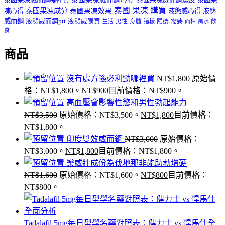
泰國 果凍 購買
泰國果凍成分
凍心得
泰國果凍效果
液態威心得
液態
威而鋼
液態威而鋼ptt
液態威購買
男性
陽痿
需要
生活
身體
這樣
面相
風水
飲
食
商品
沒有處方箋必利勁哪裡買
NT$
1,800
原始價
格：NT$1,800。
NT$
900
目前價格：NT$900。
高血壓會影響性慾和男性勃起能力
NT$
3,500
原始價格：NT$3,500。
NT$
1,800
目前價格：
NT$1,800。
印度雙效威而鋼
NT$
3,000
原始價格：
NT$3,000。
NT$
1,800
目前價格：NT$1,800。
樂威壯成份為伐地那非能助勃增硬
NT$
1,600
原始價格：NT$1,600。
NT$
800
目前價格：
NT$800。
Tadalafil 5mg每日型學名藥對照表：健力士 vs 悍馬仕全