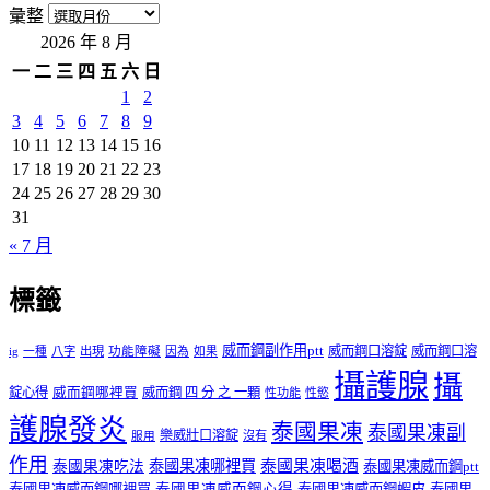
彙整
2026 年 8 月
一
二
三
四
五
六
日
1
2
3
4
5
6
7
8
9
10
11
12
13
14
15
16
17
18
19
20
21
22
23
24
25
26
27
28
29
30
31
« 7 月
標籤
威而鋼副作用ptt
威而鋼口溶錠
威而鋼口溶
ig
一種
八字
出現
功能障礙
因為
如果
攝護腺
攝
錠心得
威而鋼哪裡買
威而鋼 四 分 之 一顆
性功能
性慾
護腺發炎
泰國果凍
泰國果凍副
樂威壯口溶錠
沒有
服用
作用
泰國果凍哪裡買
泰國果凍喝酒
泰國果凍吃法
泰國果凍威而鋼ptt
泰國果凍威而鋼哪裡買
泰國果凍威而鋼心得
泰國果凍威而鋼蝦皮
泰國果