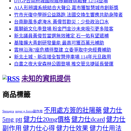
D1GP台南府城國際飄移巔峰挑戰賽 12/14登場
AI人形辨識系統結合大聲公 嘉市獲智慧城市創新獎
竹市光復中學辦公益路跑 法國交換生響應共助身障者
台南颱風多處淹水 黃偉哲勘災：少些政治口水
風獅爺文化季登場 盼金門金沙未來吸引更多陸客
新北議員黃俊哲當選無效確定 石一佑有望遞補
基隆擴大青創研發量能 最高可獲百萬元補助
雲林沿海7座危橋待整建 立委爭取中央經費補助
新北土城、新店增全智慧停車場 114年元旦啟用
白晝之夜大安森林公園登場 推交管北捷延長營運
未知的資訊提供
商品標籤
不用處方簽的壯陽藥
健力仕
Stenagra
super p force副作用
5mg ptt
健力仕20mg價格
健力仕dcard
健力仕
副作用
健力仕心得
健力仕效果
健力仕用法