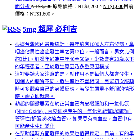
面分析
NT$
3,200
原始價格：NT$3,200。
NT$
1,600
目前
價格：NT$1,600。
5mg 超犀 必利吉
根據台灣國內最新統計，每年約有1600人左右發病，鼻
咽癌佔男性癌症發生率之第12位，一般而言，男女比例
約3比1。好發年齡為中年40至50歲，少數會有20歲以下
的年輕患者，至於發生原因乃多重原因構成
這裡要請大家注意的是，副作用不是每個人都會發生，
因個人的體質不同，發生率也不盡相同，民眾初次服藥
時可多觀察自己的身體反應，若發生嚴重不舒服的情形
時，需立即就醫。
勃起的關鍵要素在於正常血管內皮襯細胞和一氧化氮
(Nitric Oxide)；內皮細胞產生的一氧化氮能幫助調節血
管彈性(舒張或收縮血管)，如果患有高血壓，血管中有
可能產生生理變化
在幫助延時方面發揮的效果也值得肯定，目前，有的早