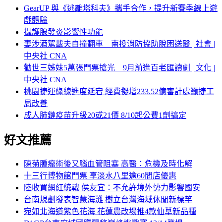
GearUP 與《逃離塔科夫》攜手合作，提升新賽季線上遊
戲體驗
攝護腺發炎影響性功能
妻涉酒駕載夫自撞翻車 南投消防協助脫困送醫 | 社會 |
中央社 CNA
勸世三姊妹5萬張門票搶光 9月前進百老匯讀劇 | 文化 |
中央社 CNA
桃園捷運綠線進度延宕 經費擬增233.52億審計處籲捷工
局改善
成人肺鏈疫苗升級20或21價 8/10起公費1劑搞定
好文推薦
陳菊腫瘤術後又腦血管阻塞 高醫：危機及時化解
十三行博物館門票 享淡水八里逾60間店優惠
陸收買網紅統戰 侯友宜：不允許境外勢力影響國安
台南規劃發表智慧海灘 樹立台灣海域休閒新標竿
宛如北海道紫色花海 花蓮農改場推4款仙草新品種