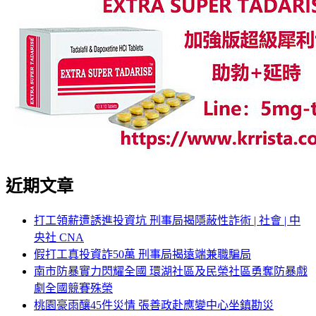
近期文章
打工領薪遭誘進投資坑 刑事局揭隱蔽性詐術 | 社會 | 中
央社 CNA
假打工真投資詐50萬 刑事局揭遠端兼職騙局
南市防暴實力閃耀全國 環湖社區及民榮社區勇奪防暴戲
劇全國競賽殊榮
桃園豪雨釀45件災情 張善政赴應變中心坐鎮勘災