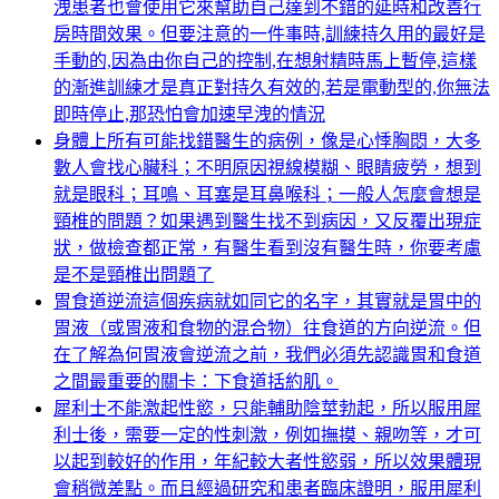
洩患者也會使用它來幫助自己達到不錯的延時和改善行
房時間效果。但要注意的一件事時,訓練持久用的最好是
手動的,因為由你自己的控制,在想射精時馬上暫停,這樣
的漸進訓練才是真正對持久有效的,若是電動型的,你無法
即時停止,那恐怕會加速早洩的情況
身體上所有可能找錯醫生的病例，像是心悸胸悶，大多
數人會找心臟科；不明原因視線模糊、眼睛疲勞，想到
就是眼科；耳鳴、耳塞是耳鼻喉科；一般人怎麼會想是
頸椎的問題？如果遇到醫生找不到病因，又反覆出現症
狀，做檢查都正常，有醫生看到沒有醫生時，你要考慮
是不是頸椎出問題了
胃食道逆流這個疾病就如同它的名字，其實就是胃中的
胃液（或胃液和食物的混合物）往食道的方向逆流。但
在了解為何胃液會逆流之前，我們必須先認識胃和食道
之間最重要的關卡：下食道括約肌。
犀利士不能激起性慾，只能輔助陰莖勃起，所以服用犀
利士後，需要一定的性刺激，例如撫摸、親吻等，才可
以起到較好的作用，年紀較大者性慾弱，所以效果體現
會稍微差點。而且經過研究和患者臨床證明，服用犀利