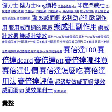
健力士
健力士5mg價格
印度樂威壯
印度小綠瓶plus
印
度紅鑽
印度 綠 鑽
印度藍p
印度藍鑽
印度藍鑽ptt
威而鋼副作用
威而鋼效果
威而鋼 正品
強 效威而鋼
必利勁
必利勁副作
威而鋼用法
威而鋼購買
樂威壯副作用
用
服用威而鋼的禁忌
樂威
壯效果
樂威壯雙效
犀利士5mg改善夜間頻尿
犀利士5mg改善夜間頻尿
夜間頻尿 晚上頻尿要吃什麼 尿不乾淨 頻尿原因 突然頻尿 頻尿原因 尿不乾淨男 尿不乾淨
賽倍達100
賽
治療 夜間頻尿改善運動 尿不乾淨ptt 尿不乾淨定義
倍達dcard
賽倍達ptt
賽倍達哪裡買
賽倍達售價
賽倍達怎麼吃
賽倍達
用法
賽倍達評價
超級雙效威而鋼
雙效
威而鋼ptt
雙效犀利士
騰 素 官網
彙整