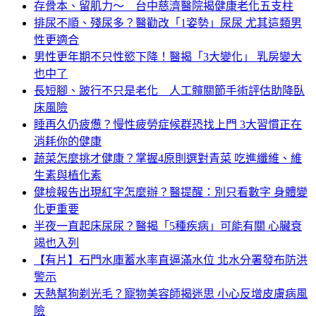
存骨本、留肌力～ 台中慈濟醫院揭健康老化五支柱
排尿不順、殘尿多？醫勸改「1姿勢」尿尿 尤其這類男
性更適合
男性更年期不只性慾下降！醫揭「3大變化」 乳房變大
也中了
長短腳、跛行不只是老化 人工髖關節手術評估助降臥
床風險
睡再久仍疲憊？慢性疲勞症候群恐找上門 3大習慣正在
消耗你的健康
蔬菜怎麼挑才健康？掌握4原則選對青菜 吃進纖維、維
生素與植化素
健檢報告出現紅字怎麼辦？醫提醒：別只看數字 身體變
化更重要
半夜一直起床尿尿？醫揭「5種疾病」可能有關 心臟衰
竭也入列
【有片】石門水庫蓄水率直逼滿水位 北水分署發布防洪
警示
天熱幫狗剃光毛？寵物美容師揭迷思 小心反增皮膚病風
險