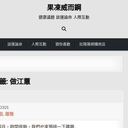
果凍威而鋼
健康議題 談運論命 人際互動
談運論命
人際互動
猜你喜歡
壯陽藥網購商店
籤:
做江蕙
0321
個
,
離職
個月，時間很夠，我們也來預排一下離職…