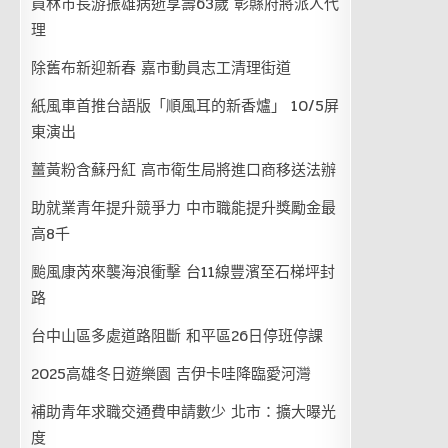
員林市長游振雄病逝享壽63歲 彰縣府將派人代
理
除舊布新迎新春 嘉市動員志工清理街道
紙風車首推台語版「順風耳的新香爐」 10/5屏
東演出
薑黃粉含蘇丹紅 高市衛生局將進口商移送法辦
助就業青年提升競爭力 中市職能提升獎勵金最
高8千
颱風康芮來襲海浪衝擊 台11線豐濱至石梯坪封
路
台中山區多處道路阻斷 和平區26日停班停課
2025高雄冬日遊樂園 吉伊卡哇降臨愛河灣
補助青年求職交通費申請數少 北市：擴大曝光
度