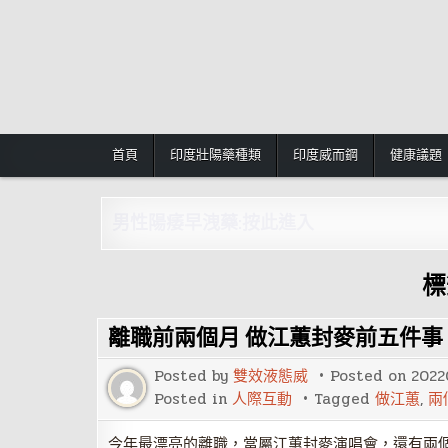
Skip
to
content
首頁
印度壯陽藥種類
印度威而鋼
健康議題
男性陽痿早洩藥:按此進入
標
離職前兩個月 做江蕙封麥前五件事
Posted by
雙效液態威
Posted on
2022
Posted in
人際互動
Tagged
做江蕙
,
兩
今年最漂亮的離職，當屬江蕙封麥演唱會，還有兩