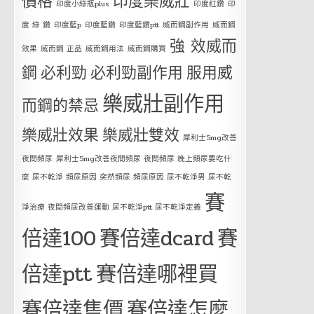
價格
印度樂威壯
印度小綠瓶plus
印度紅鑽
印
度 綠 鑽
印度藍p
印度藍鑽
印度藍鑽ptt
威而鋼副作用
威而鋼
強 效威而
效果
威而鋼 正品
威而鋼用法
威而鋼購買
鋼
必利勁
必利勁副作用
服用威
樂威壯副作用
而鋼的禁忌
樂威壯效果
樂威壯雙效
犀利士5mg改善
夜間頻尿
犀利士5mg改善夜間頻尿 夜間頻尿 晚上頻尿要吃什
麼 尿不乾淨 頻尿原因 突然頻尿 頻尿原因 尿不乾淨男 尿不乾
賽
淨治療 夜間頻尿改善運動 尿不乾淨ptt 尿不乾淨定義
倍達100
賽倍達dcard
賽
倍達ptt
賽倍達哪裡買
賽倍達售價
賽倍達怎麼