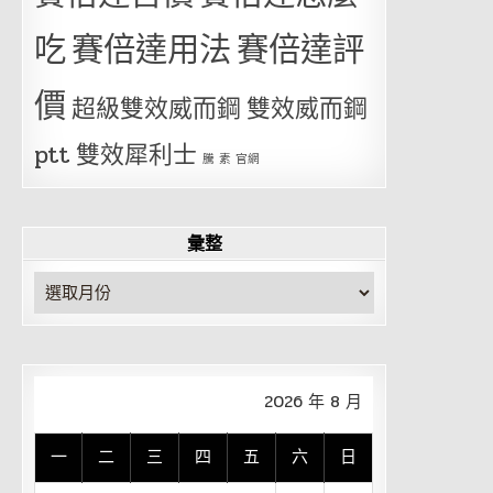
吃
賽倍達用法
賽倍達評
價
超級雙效威而鋼
雙效威而鋼
ptt
雙效犀利士
騰 素 官網
彙整
彙
整
2026 年 8 月
一
二
三
四
五
六
日