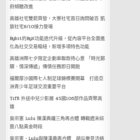
府傾聽改進
高雄社宅雙箭齊發，大寮社宅首日詢問破百 凱
旋社宅8/10接力登場
Bybit的ByX功能迭代升級，從內容平台全面進
化為社交交易樞紐，新增多項特色功能
高雄洲際七夕限定企劃串聯款待心意 「時光郵
驛．情深傳遞」傳情任務即日開跑
福爾摩沙國際七人制足球錦標賽開幕 打造亞
洲青少年足球交流重要平台
Tiffi 外送中兒少影展 45國106部作品齊聚高
雄
吳宗憲 Lulu 陳漢典鐵三角再合體 轉戰週末綜
藝八點黃金時段
吳宗憲、Lulu與陳漢典再合體 胡瓜樂見活絡