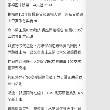
電視圈 | 娛樂 | 中央社 CNA
楊梅區115年度模範父親表揚大會 無私父愛致
上崇高敬意與祝福
高市勞工局8/23職人講座開始報名 億級CEO分
享跨界創業心法
以旅行取代禮物，用陪伴創造最珍貴的回憶！
屏縣推山海、藝文與客庄風情七大父親節遊程
福爾摩沙國際七人制足球錦標賽開幕 192支隊
伍齊聚高雄
拇趾外翻近30度變回個位數！截骨矯正助重返
登山活動
潮流、舒適同時在線！JINS 俐落摩登系列8/6
全新上市
獅隊屢遭完封 陳傑憲：林安可這種天才也願