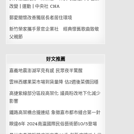
改變 | 運動 | 中央社 CNA
郵愛關懷改善獨居長者居住環境
新竹榮家攜手景官企業社 經典懷舊歌曲致敬
父親節
好文推薦
嘉義地震澎湖罕見有感 民眾夜半驚醒
雲林西螺果菜市場到貨量降 估2週後菜價回穩
高捷紫線部分區段高架化 議員盼改地下化減少
影響
鐵路高架橋合攏連結 象徵嘉市都市縫合第一針
睽違6年 2024南瀛國際民俗藝術節10/5登場