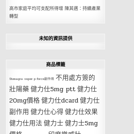
高市家庭平均可支配所得增 陳其邁：持續產業
轉型
未知的資訊提供
商品標籤
不用處方簽的
Stenagra
super p force副作用
壯陽藥
健力仕5mg ptt
健力仕
20mg價格
健力仕dcard
健力仕
副作用
健力仕心得
健力仕效果
健力仕用法
健力士
健力士5mg