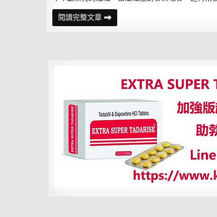
離
閱讀完整文章
職
前
兩
個
月
做
江
蕙
封
麥
前
五
件
事