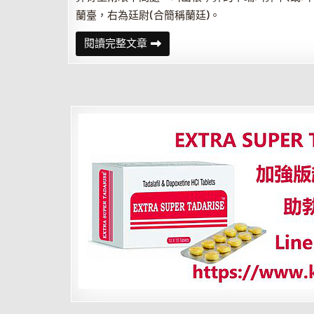
蘭臺，右為廷尉(合簡稱蘭廷)。
面
閱讀完整文章
相
解
讀
鼻
梁
偏
斜
明
顯，
心
思
不
正
之
人