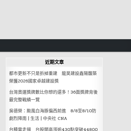
近期文章
都市更新不只是拆掉重建 龍昊建設鑫陽馥築
榮獲2026國家卓越建設獎
台灣奧運獎牌數比你想的還多！36面獎牌背後
最完整戰績一覽
吳德榮：颱風白海豚偏西前進 8/8至8/10防
劇烈降雨 | 生活 | 中央社 CNA
台積電走揚 台股開高漲逾430點突破44800