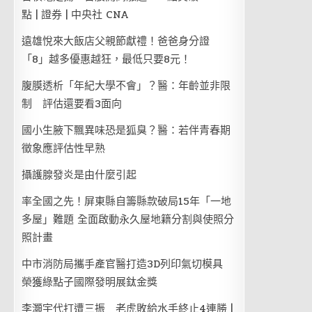
點 | 證券 | 中央社 CNA
遠雄悅來大飯店父親節獻禮！爸爸身分證
「8」越多優惠越狂，最低只要8元！
腹膜透析「年紀大學不會」？醫：年齡並非限
制 評估還要看3面向
國小生腋下飄異味恐是狐臭？醫：若伴青春期
徵象應評估性早熟
攝護腺發炎是由什麼引起
率全國之先！屏東縣自籌縣款破局15年「一地
多屋」難題 全面啟動永久屋地籍分割與使照分
照計畫
中市消防局攜手產官醫打造3D列印氣切模具
榮獲綠點子國際發明展鈦金獎
李灝宇代打遭三振 老虎敗給水手終止4連勝 |