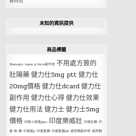
教特色
未知的資訊提供
商品標籤
不用處方簽的
Stenagra
super p force副作用
壯陽藥
健力仕5mg ptt
健力仕
20mg價格
健力仕dcard
健力仕
副作用
健力仕心得
健力仕效果
健力仕用法
健力士
健力士5mg
價格
印度樂威壯
印度小綠瓶plus
印度紅鑽
印
度 綠 鑽
印度藍p
印度藍鑽
印度藍鑽ptt
威而鋼副作用
威而鋼