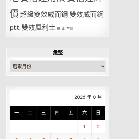
價
超級雙效威而鋼
雙效威而鋼
ptt
雙效犀利士
騰 素 官網
彙整
彙
整
2026 年 8 月
一
二
三
四
五
六
日
1
2