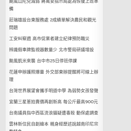
颱風山陀兒減弱 蔣萬安指示局處為恢復上班準
備
莊瑞雄設台東服務處 2成績單解決農民和觀光
問題
工安糾察週 高市促業者建立紀律預防職災
辨識假車牌監視器數量少 北市警局研議增設
颱風凱米來襲 台中市25日停班停課
花蓮申辦護照爆量 外交部東辦提醒將可線上辦
理
台灣世界展望會攜手明道中學 為弱勢女孩發聲
宜蘭三星蔥拍賣價再創新高 每公斤最高900元
台南議員指中西區流浪貓疑遭毒殺 動保處調查
雲林新住民自創繪本 親身經歷述說越南印尼宗