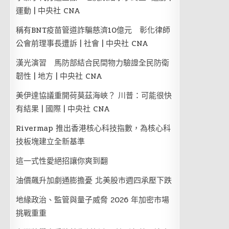
運動 | 中央社 CNA
稱有BNT疫苗管道詐騙慈濟10億元 彰化律師
公會前理事長遭訴 | 社會 | 中央社 CNA
漢光演習 馬防部結合民間物力驗證全民防衛
韌性 | 地方 | 中央社 CNA
美伊達協議重開荷莫茲海峽？ 川普：可能很快
有結果 | 國際 | 中央社 CNA
Rivermap 推出香港核心科技指數，為核心科
技板塊建立全新基準
這一式性愛絕招讓你爽到翻
油價飆升加劇通膨擔憂 北美股市週四承壓下跌
地緣政治、監管與量子威脅 2026 年加密市場
挑戰重重