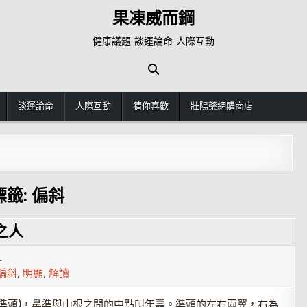
果凍威而鋼
健康議題 談運論命 人際互動
談運論命
人際互動
猜你喜歡
壯陽藥網購商店
標籤:
偏斜
之人
1
偏斜
,
明顯
,
解讀
準頭)，鼻準與山根之間的中點叫年壽。準頭的左右兩翼，右為