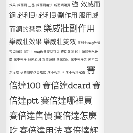
強 效威而
效果
威而鋼 正品
威而鋼用法
威而鋼購買
鋼
必利勁
必利勁副作用
服用威
樂威壯副作用
而鋼的禁忌
樂威壯效果
樂威壯雙效
犀利士5mg改善
夜間頻尿
犀利士5mg改善夜間頻尿 夜間頻尿 晚上頻尿要吃什
麼 尿不乾淨 頻尿原因 突然頻尿 頻尿原因 尿不乾淨男 尿不乾
賽
淨治療 夜間頻尿改善運動 尿不乾淨ptt 尿不乾淨定義
倍達100
賽倍達dcard
賽
倍達ptt
賽倍達哪裡買
賽倍達售價
賽倍達怎麼
吃
賽倍達用法
賽倍達評