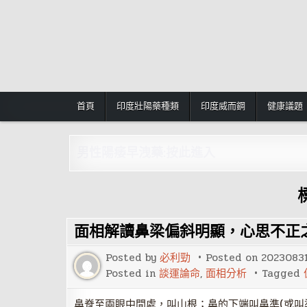
Skip
to
content
首頁
印度壯陽藥種類
印度威而鋼
健康議題
男性陽痿早洩藥:按此進入
面相解讀鼻梁偏斜明顯，心思不正
Posted by
必利勁
Posted on
2023083
Posted in
談運論命
,
面相分析
Tagged
鼻脊至兩眼中間處，叫山根；鼻的下端叫鼻準(或叫