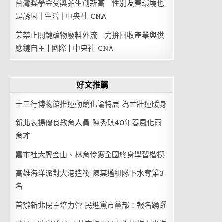
台灣獎學金受獎菲生創新高 性別友善環境也
是誘因 | 生活 | 中央社 CNA
美禁止關鍵礦物廢料外流 力拚回收產業與供
應鏈自主 | 國際 | 中央社 CNA
好文推薦
十三行博物館推運動競化論特展 為世壯運暖身
新北表揚優良教育人員 陳秀琪40年春風化雨
育才
嘉市社大龔金山、林育伶獲全國終身學習楷模
高雄海洋派對大港造筏 陳其邁組隊下水奪第3
名
首辦新北民主培力營 民進黨市黨部：報名踴躍