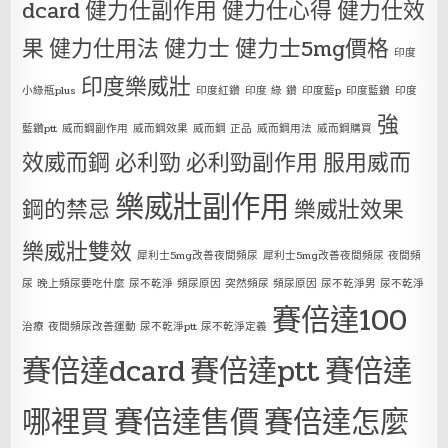
dcard
健力仕副作用
健力仕心得
健力仕效
果
健力仕用法
健力士
健力士5mg價格
印度
印度樂威壯
小綠瓶plus
印度紅鑽
印度 綠 鑽
印度藍p
印度藍鑽
印度
強
藍鑽ptt
威而鋼副作用
威而鋼效果
威而鋼 正品
威而鋼用法
威而鋼購買
效威而鋼
必利勁
必利勁副作用
服用威而
樂威壯副作用
鋼的禁忌
樂威壯效果
樂威壯雙效
犀利士5mg改善夜間頻尿
犀利士5mg改善夜間頻尿 夜間頻
尿 晚上頻尿要吃什麼 尿不乾淨 頻尿原因 突然頻尿 頻尿原因 尿不乾淨男 尿不乾淨
賽倍達100
治療 夜間頻尿改善運動 尿不乾淨ptt 尿不乾淨定義
賽倍達dcard
賽倍達ptt
賽倍達
哪裡買
賽倍達售價
賽倍達怎麼