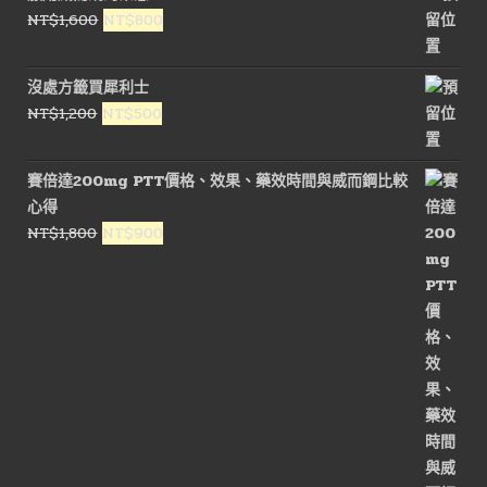
格：
格：
原
目
NT$
1,600
NT$
800
NT$1,500。
NT$900。
始
前
價
價
沒處方籤買犀利士
格：
格：
原
目
NT$
1,200
NT$
500
NT$1,600。
NT$800。
始
前
價
價
賽倍達200mg PTT價格、效果、藥效時間與威而鋼比較
格：
格：
心得
NT$1,200。
NT$500。
原
目
NT$
1,800
NT$
900
始
前
價
價
格：
格：
NT$1,800。
NT$900。