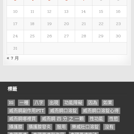
10
11
12
13
14
15
16
17
18
19
20
21
22
23
24
25
26
27
28
29
30
31
« 7 月
標籤
IG
一種
八字
出現
功能障礙
因為
如果
威而鋼副作用PTT
威而鋼口溶錠
威而鋼口溶錠心得
威而鋼哪裡買
威而鋼 四 分 之 一顆
性功能
性慾
攝護腺
攝護腺發炎
服用
樂威壯口溶錠
沒有