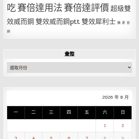
吃
賽倍達用法
賽倍達評價
超級雙
效威而鋼
雙效威而鋼ptt
雙效犀利士
騰 素 官
網
彙整
彙
整
2026 年 8 月
一
二
三
四
五
六
日
1
2
3
4
5
6
7
8
9