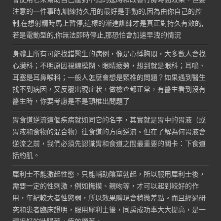
注意的一件事時,訓練持久用的最好是手動的,因為由你自己的控
制,在想射精時馬上暫停,這樣的漸進訓練才是真正對持久有效的,
若是電動型的,你無法即時停止,那恐怕會加速早洩的情況
身體上所有可能找錯醫生的病例，像是心悸胸悶，大多數人會找
心臟科；不明原因視線模糊、眼睛疲勞，想到就是眼科；耳鳴、
耳塞是耳鼻喉科；一般人怎麼會想是頸椎的問題？如果遇到醫生
找不到病因，又反覆出現症狀，做檢查都正常，有醫生看到沒有
醫生時，你要考慮是不是頸椎出問題了
胃食道逆流這個疾病就如同它的名字，其實就是胃中的胃液（或
胃液和食物的混合物）往食道的方向逆流。但在了解為何胃液會
逆流之前，我們必須先認識胃和食道之間最重要的關卡：下食道
括約肌。
犀利士不能激起性慾，只能輔助陰莖勃起，所以服用犀利士後，
需要一定的性刺激，例如撫摸、親吻等，才可以起到較好的作
用，年紀較大者性慾弱，所以效果體現會稍微差點。而且經過研
究和患者臨床證明，服用犀利士後，同房成功率大大提高，是一