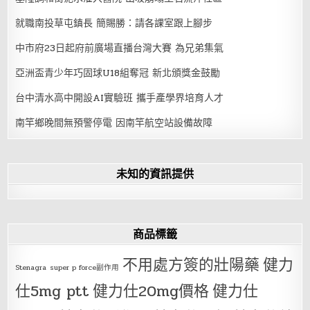
就職南投草屯鎮長 簡賜勝：請各課室跟上腳步
中市府23日起府前廣場直播台灣大賽 為兄弟集氣
亞洲盃青少年巧固球U18組奪冠 新北頒獎金鼓勵
台中清水高中開設AI實驗班 攜手產學界培育人才
南竿鄉晚間無預警停電 因南竿航空站設備故障
未知的資訊提供
商品標籤
不用處方簽的壯陽藥
健力
Stenagra
super p force副作用
仕5mg ptt
健力仕20mg價格
健力仕