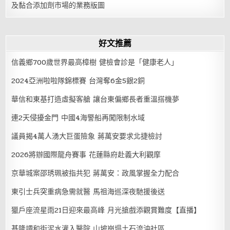
及黏合添加劑市場的業務版圖
好文推薦
信義鄉700歲世界最高樟樹 健檢會診是「健康老人」
2024亞洲啦啦隊錦標賽 台灣奪6金5銀2銅
華信和東基打造虛擬客艙 讓台東偏鄉長者重溫搭機夢
連2天侵擾金門 中國4海警船再闖限制水域
議員揭4萬人湧大巨蛋險象 蔣萬安要求北捷檢討
2026將辦國際龍舟賽事 花蓮縣府赴義大利觀摩
京華城案邵琇珮被指共犯 蔣萬安：政風掌握全力配合
東引士兵突重病急需就醫 馬祖海巡深夜馳援後送
獵戶座流星雨21日迎來最高峰 月光搶戲添觀賞難度【直播】
基隆調和街泥水灌入醫院 山坡崩塌土石流沖社區