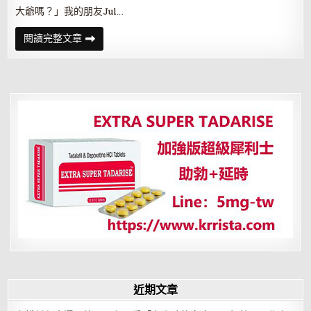
大爺嗎？」我的朋友Jul…
你
閱讀完整文章
過
的
是
倉
鼠
人
生
嗎？
小
心
被
慣
客
戶
玩
死！
近期文章