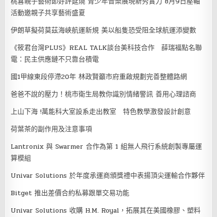
桃喜親子藝術節好評延燒 青少年音樂展現新秀實力 8月9日壓軸
活動邀親子共享藝術盛夏
伊朗草擬荷莫茲海峽航運新規 美以船隻恐受阻全球航運添變數
《筱君台灣PLUS》REAL TALK談台美科技合作 薛瑞福點名聯
電：民主供應鏈不只靠台積電
國1甲線東段停滯20年 林政賢籲市府重啟規劃完善整體路網
爸爸不說的壓力！桃市衛生局教你識別情緒警訊 善用心理諮商
上山下海 !萬能科大室設系走出教室 特色教學激發設計創意
荷葉茶的副作用及注意事項
Lantronix 與 Swarmer 合作為第 1 組無人飛行系統創製專屬運
算模組
Univar Solutions 於年度承運商頒獎禮中表揚頂尖運輸合作夥伴
Bitget 推出差價合約私募跟單交易功能
Univar Solutions 收購 H.M. Royal，拓展其在美國橡膠、塑料