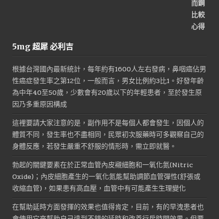
5mg 超犀 必利吉
根據台灣國內最新統計，每年約有1600人左右發病，鼻咽癌佔男
性癌症發生率之第12位，一般而言，男女比例約3比1。好發年齡
為中年40至50歲，少數會有20歲以下的年輕患者，至於發生原
因乃多重原因構成
這裡要請大家注意的是，副作用不是每個人都會發生，因個人的
體質不同，發生率也不盡相同，民眾初次服藥時可多觀察自己的
身體反應，若發生嚴重不舒服的情形時，需立即就醫。
勃起的關鍵要素在於正常血管內皮襯細胞和一氧化氮(Nitric
Oxide)；內皮細胞產生的一氧化氮能幫助調節血管彈性(舒張或
收縮血管)，如果患有高血壓，血管中有可能產生生理變化
在幫助延時方面發揮的效果也值得肯定，目前，有的早洩患者也
會使用它來幫助自己達到不錯的延時和改善行房時間效果。但要