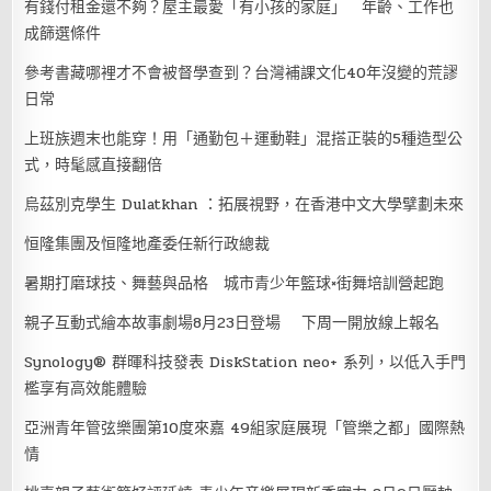
有錢付租金還不夠？屋主最愛「有小孩的家庭」 年齡、工作也
成篩選條件
參考書藏哪裡才不會被督學查到？台灣補課文化40年沒變的荒謬
日常
上班族週末也能穿！用「通勤包＋運動鞋」混搭正裝的5種造型公
式，時髦感直接翻倍
烏茲別克學生 Dulatkhan ：拓展視野，在香港中文大學擘劃未來
恒隆集團及恒隆地產委任新行政總裁
暑期打磨球技、舞藝與品格 城市青少年籃球×街舞培訓營起跑
親子互動式繪本故事劇場8月23日登場 下周一開放線上報名
Synology® 群暉科技發表 DiskStation neo+ 系列，以低入手門
檻享有高效能體驗
亞洲青年管弦樂團第10度來嘉 49組家庭展現「管樂之都」國際熱
情