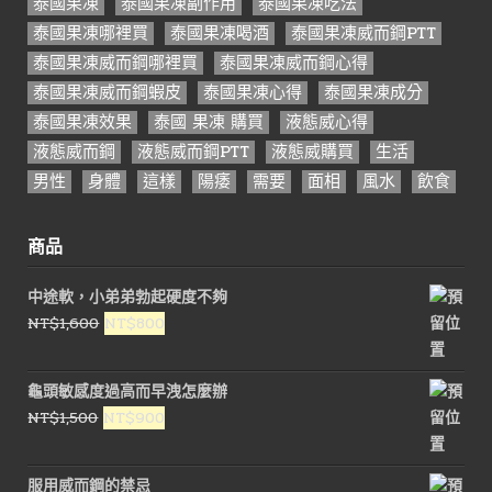
泰國果凍
泰國果凍副作用
泰國果凍吃法
泰國果凍哪裡買
泰國果凍喝酒
泰國果凍威而鋼PTT
泰國果凍威而鋼哪裡買
泰國果凍威而鋼心得
泰國果凍威而鋼蝦皮
泰國果凍心得
泰國果凍成分
泰國果凍效果
泰國 果凍 購買
液態威心得
液態威而鋼
液態威而鋼PTT
液態威購買
生活
男性
身體
這樣
陽痿
需要
面相
風水
飲食
商品
中途軟，小弟弟勃起硬度不夠
原
目
NT$
1,600
NT$
800
始
前
價
價
龜頭敏感度過高而早洩怎麼辦
格：
格：
原
目
NT$
1,500
NT$
900
NT$1,600。
NT$800。
始
前
價
價
服用威而鋼的禁忌