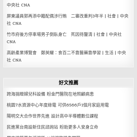
中央社 CNA
屏東議員郭再添中籍配偶涉行賄 二審改重判3年半 | 社會 | 中央
社 CNA
竹市府後方停車場男子倒臥身亡 死因待釐清 | 社會 | 中央社
CNA
高齡產業博覽會 鄭英耀：食百二不靠醫藥靠學習 | 生活 | 中央
社 CNA
好文推薦
跨海捐贈婦兒科設備 盼金門醫院在地照顧病患
桃園7水資源中心年度綠電 可供6566戶1個月家庭用電
陽明交大合作世界先進 設計高中半導體數位課程
民進黨台南設新住民諮詢站 盼助更多人安身立命