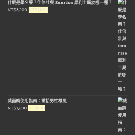
什麼是學名藥？佳倍壯與 Sunrise 犀利士屬於哪一種？
原
目
NT$
3,200
NT$
1,600
始
前
價
價
格：
格：
NT$3,200。
NT$1,600。
威而鋼使用指南：重拾男性雄風
原
目
NT$
1,200
NT$
800
始
前
價
價
格：
格：