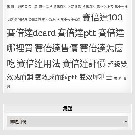
尿 晚上頻尿要吃什麼 尿不乾淨 頻尿原因 突然頻尿 頻尿原因 尿不乾淨男 尿不乾淨
賽倍達100
治療 夜間頻尿改善運動 尿不乾淨ptt 尿不乾淨定義
賽倍達dcard
賽倍達ptt
賽倍達
哪裡買
賽倍達售價
賽倍達怎麼
吃
賽倍達用法
賽倍達評價
超級雙
效威而鋼
雙效威而鋼ptt
雙效犀利士
騰 素 官
網
彙整
彙
整