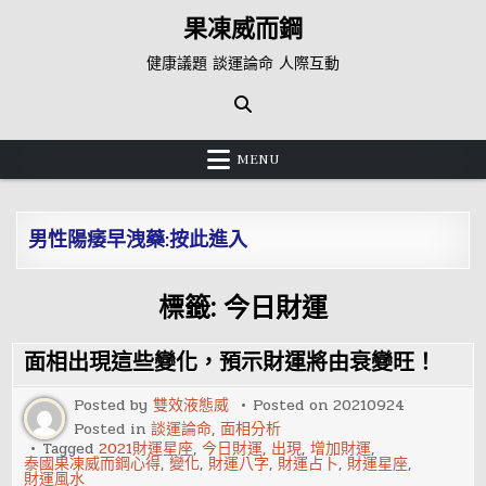
Skip
果凍威而鋼
to
content
健康議題 談運論命 人際互動
MENU
男性陽痿早洩藥:按此進入
標籤:
今日財運
面相出現這些變化，預示財運將由衰變旺！
Posted by
雙效液態威
Posted on
20210924
Posted in
談運論命
,
面相分析
Tagged
2021財運星座
,
今日財運
,
出現
,
增加財運
,
泰國果凍威而鋼心得
,
變化
,
財運八字
,
財運占卜
,
財運星座
,
財運風水