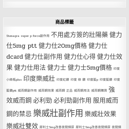
商品標籤
不用處方簽的壯陽藥
健力
Stenagra
super p force副作用
仕5mg ptt
健力仕20mg價格
健力仕
dcard
健力仕副作用
健力仕心得
健力仕效
果
健力仕用法
健力士
健力士5mg價格
印度
印度樂威壯
小綠瓶plus
印度紅鑽
印度 綠 鑽
印度藍p
印度藍鑽
印度
強
藍鑽ptt
威而鋼副作用
威而鋼效果
威而鋼 正品
威而鋼用法
威而鋼購買
效威而鋼
必利勁
必利勁副作用
服用威而
樂威壯副作用
鋼的禁忌
樂威壯效果
樂威壯雙效
犀利士5mg改善夜間頻尿
犀利士5mg改善夜間頻尿 夜間頻