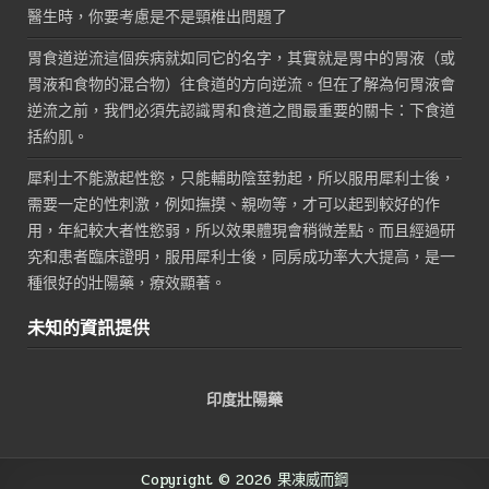
醫生時，你要考慮是不是頸椎出問題了
胃食道逆流這個疾病就如同它的名字，其實就是胃中的胃液（或
胃液和食物的混合物）往食道的方向逆流。但在了解為何胃液會
逆流之前，我們必須先認識胃和食道之間最重要的關卡：下食道
括約肌。
犀利士不能激起性慾，只能輔助陰莖勃起，所以服用犀利士後，
需要一定的性刺激，例如撫摸、親吻等，才可以起到較好的作
用，年紀較大者性慾弱，所以效果體現會稍微差點。而且經過研
究和患者臨床證明，服用犀利士後，同房成功率大大提高，是一
種很好的壯陽藥，療效顯著。
未知的資訊提供
印度壯陽藥
Copyright © 2026 果凍威而鋼