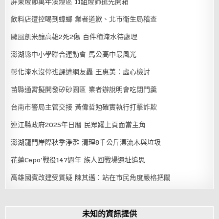
屏東燈節萬年溪燈區 11組燈飾搶先開箱
飲料店遭控喝到蟑螂 業者道歉、北市衛生局稽查
颱風凱米釀高雄2死2傷 百件積淹水待處理
澎湖縣中小學聯合運動會 馬公高中最風光
彰化淹水沒停班課遭網友轟 王惠美：虛心檢討
苗縣通霄擬開發矽砂園區 業者辦說明會吃閉門羹
台南市警局主管交接 黃偉哲勉確實執行打擊詐欺
連江縣政府2025年日曆 民眾躍上頁面當主角
澎湖龍門岸際秋季淨灘 清理8千公斤漂流木與垃圾
花蓮Cepo’戰役147週年 族人回戰場遺址追思
高雄國賓改建受質疑 陳其邁：站在市民角度嚴格把關
未知的資訊提供