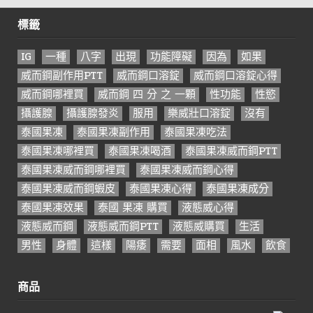
標籤
IG
一種
八字
出現
功能障礙
因為
如果
威而鋼副作用PTT
威而鋼口溶錠
威而鋼口溶錠心得
威而鋼哪裡買
威而鋼 四 分 之 一顆
性功能
性慾
攝護腺
攝護腺發炎
服用
樂威壯口溶錠
沒有
泰國果凍
泰國果凍副作用
泰國果凍吃法
泰國果凍哪裡買
泰國果凍喝酒
泰國果凍威而鋼PTT
泰國果凍威而鋼哪裡買
泰國果凍威而鋼心得
泰國果凍威而鋼蝦皮
泰國果凍心得
泰國果凍成分
泰國果凍效果
泰國 果凍 購買
液態威心得
液態威而鋼
液態威而鋼PTT
液態威購買
生活
男性
身體
這樣
陽痿
需要
面相
風水
飲食
商品