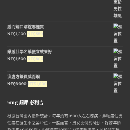
NT$1,200。
NT$800。
威而鋼口溶錠哪裡買
原
目
NT$
1,200
NT$
550
始
前
價
價
樂威壯學名藥便宜效果好
格：
格：
原
目
NT$
1,500
NT$
800
NT$1,200。
NT$550。
始
前
價
價
沒處方籤買威而鋼
格：
格：
原
目
NT$
3,000
NT$
1,600
NT$1,500。
NT$800。
始
前
價
價
5mg 超犀 必利吉
格：
格：
NT$3,000。
NT$1,600。
根據台灣國內最新統計，每年約有1600人左右發病，鼻咽癌佔男
性癌症發生率之第12位，一般而言，男女比例約3比1。好發年齡
為中年40至50歲，少數會有20歲以下的年輕患者，至於發生原