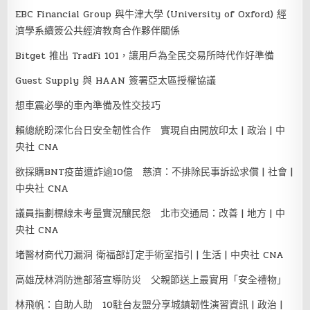
EBC Financial Group 與牛津大學 (University of Oxford) 經
濟學系續簽公共經濟教育合作夥伴關係
Bitget 推出 TradFi 101，讓用戶為全民交易所時代作好準備
Guest Supply 與 HAAN 簽署亞太區授權協議
想車震必學的車內準備及性交技巧
賴總統盼深化台日安全韌性合作 實現自由開放印太 | 政治 | 中
央社 CNA
欲採購BNT疫苗遭詐逾10億 慈濟：不排除民事訴訟求償 | 社會 |
中央社 CNA
議員指劃標線未考量實況釀民怨 北市交通局：改善 | 地方 | 中
央社 CNA
堵醫材商代刀漏洞 衛福部訂定手術室指引 | 生活 | 中央社 CNA
高雄茂林消防進部落宣導防災 父親節送上最實用「安全禮物」
林飛帆：自助人助 10駐台友盟分享城鎮韌性演習資訊 | 政治 |