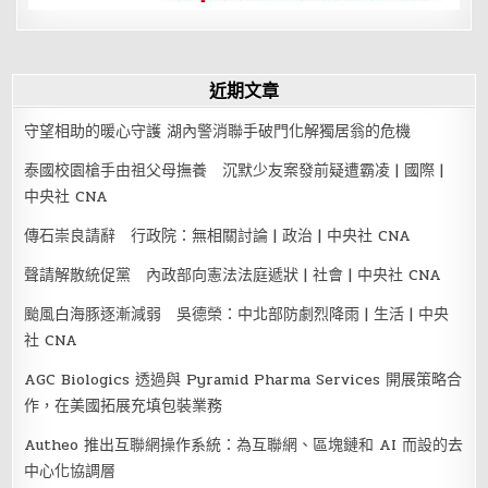
近期文章
守望相助的暖心守護 湖內警消聯手破門化解獨居翁的危機
泰國校園槍手由祖父母撫養 沉默少友案發前疑遭霸凌 | 國際 |
中央社 CNA
傳石崇良請辭 行政院：無相關討論 | 政治 | 中央社 CNA
聲請解散統促黨 內政部向憲法法庭遞狀 | 社會 | 中央社 CNA
颱風白海豚逐漸減弱 吳德榮：中北部防劇烈降雨 | 生活 | 中央
社 CNA
AGC Biologics 透過與 Pyramid Pharma Services 開展策略合
作，在美國拓展充填包裝業務
Autheo 推出互聯網操作系統：為互聯網、區塊鏈和 AI 而設的去
中心化協調層