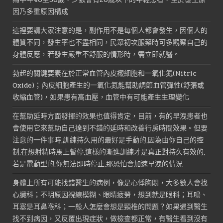
因乃多重原因構成
這裡要請大家注意的是，副作用不是每個人都會發生，因個人的
體質不同，發生率也不盡相同，民眾初次服藥時可多觀察自己的
身體反應，若發生嚴重不舒服的情形時，需立即就醫。
勃起的關鍵要素在於正常血管內皮襯細胞和一氧化氮(Nitric
Oxide)；內皮細胞產生的一氧化氮能幫助調節血管彈性(舒張或
收縮血管)，如果患有高血壓，血管中有可能產生生理變化
在幫助延時方面發揮的效果也值得肯定，目前，有的早洩患者也
會使用它來幫助自己達到不錯的延時和改善行房時間效果。但要
注意的一件事時,訓練持久用的最好是手動的,因為由你自己的控
制,在想射精時馬上暫停,這樣的漸進訓練才是真正對持久有效的,
若是電動型的,你無法即時停止,那恐怕會加速早洩的情況
身體上所有可能找錯醫生的病例，像是心悸胸悶，大多數人會找
心臟科；不明原因視線模糊、眼睛疲勞，想到就是眼科；耳鳴、
耳塞是耳鼻喉科；一般人怎麼會想是頸椎的問題？如果遇到醫生
找不到病因，又反覆出現症狀，做檢查都正常，有醫生看到沒有