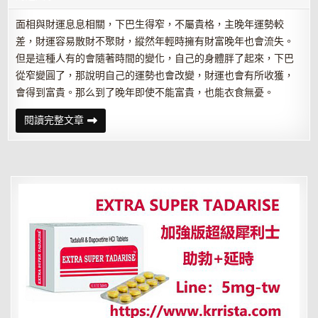
面相與財運息息相關，下巴生得窄，不屬貴格，主晚年運勢較
差，財運容易散財不聚財，縱然年輕時擁有財富晚年也會流失。
但是這種人有的會隨著時間的變化，自己的身體胖了起來，下巴
從窄變圓了，那說明自己的運勢也會改變，財運也會有所收獲，
會得到富貴。那么到了晚年即使不能富貴，也能衣食無憂。
面
閱讀完整文章
相
出
現
這
些
變
化，
預
示
財
運
將
由
衰
變
旺！