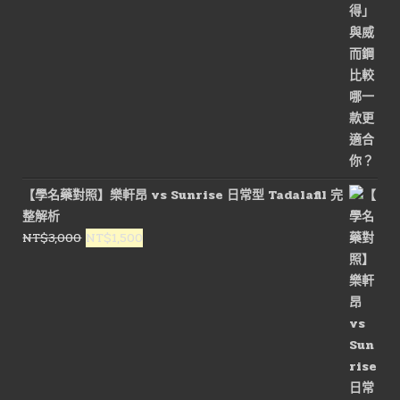
【學名藥對照】樂軒昂 vs Sunrise 日常型 Tadalafil 完
整解析
原
目
NT$
3,000
NT$
1,500
始
前
價
價
格：
格：
NT$3,000。
NT$1,500。