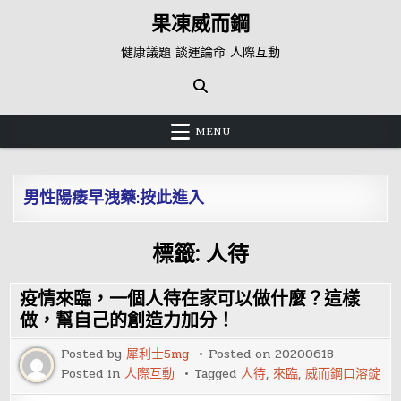
Skip
果凍威而鋼
to
content
健康議題 談運論命 人際互動
MENU
男性陽痿早洩藥:按此進入
標籤:
人待
疫情來臨，一個人待在家可以做什麼？這樣
做，幫自己的創造力加分！
Posted by
犀利士5mg
Posted on
20200618
Posted in
人際互動
Tagged
人待
,
來臨
,
威而鋼口溶錠