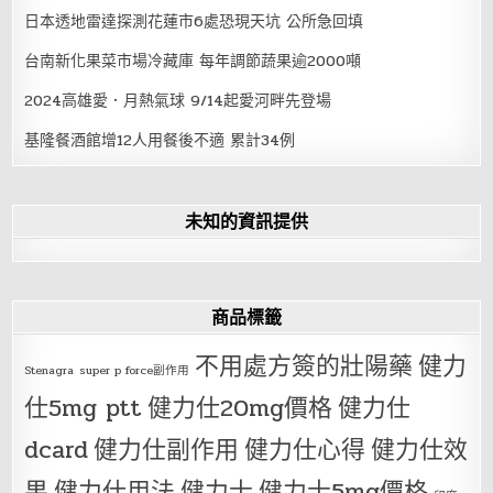
日本透地雷達探測花蓮市6處恐現天坑 公所急回填
台南新化果菜市場冷藏庫 每年調節蔬果逾2000噸
2024高雄愛．月熱氣球 9/14起愛河畔先登場
基隆餐酒館增12人用餐後不適 累計34例
未知的資訊提供
商品標籤
不用處方簽的壯陽藥
健力
Stenagra
super p force副作用
仕5mg ptt
健力仕20mg價格
健力仕
dcard
健力仕副作用
健力仕心得
健力仕效
果
健力仕用法
健力士
健力士5mg價格