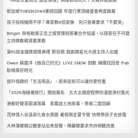
「88節父愛如山 感恩傳情」高雄郵局向天下父親表達感謝
新加坡TOKEN2049重磅回歸 年度行業頂級盛會再度啟幕
孩子搭飛機鬧不停？專家教6招安撫 別只急著要求「不要哭」
Bitget 與格勒普正念之城管理局簽署合作協議，以探索在不丹建
立持牌數碼資產業務
第61屆金鐘獎頒獎典禮 節目類 戲劇類星光大道主持人出爐
Owen 蘇震洋《做自己的光》LIVE SHOW 倒數 練團找回昔 Pub
駐唱美好時光
提升情趣的「生活用品」，原來這些可以讓你更性奮
「2026海線潮旅行」開放報名 五大主題遊程帶你漫遊漁村風光
港都好聲音圓滿落幕 青農說土地故事、學員二度回鍋
茂林情人谷溫泉化身水樂園 暑假限定夏令營 快帶帶孩子去放電
大林蒲鄉親公聽會站出來發聲，陳麗娜要求市府傾聽改進