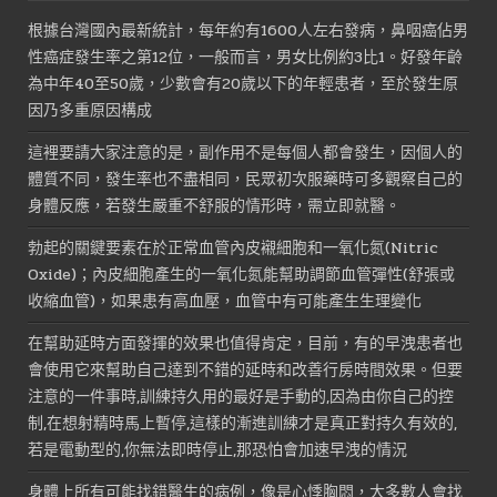
NT$1,600。
NT$800。
根據台灣國內最新統計，每年約有1600人左右發病，鼻咽癌佔男
性癌症發生率之第12位，一般而言，男女比例約3比1。好發年齡
為中年40至50歲，少數會有20歲以下的年輕患者，至於發生原
因乃多重原因構成
這裡要請大家注意的是，副作用不是每個人都會發生，因個人的
體質不同，發生率也不盡相同，民眾初次服藥時可多觀察自己的
身體反應，若發生嚴重不舒服的情形時，需立即就醫。
勃起的關鍵要素在於正常血管內皮襯細胞和一氧化氮(Nitric
Oxide)；內皮細胞產生的一氧化氮能幫助調節血管彈性(舒張或
收縮血管)，如果患有高血壓，血管中有可能產生生理變化
在幫助延時方面發揮的效果也值得肯定，目前，有的早洩患者也
會使用它來幫助自己達到不錯的延時和改善行房時間效果。但要
注意的一件事時,訓練持久用的最好是手動的,因為由你自己的控
制,在想射精時馬上暫停,這樣的漸進訓練才是真正對持久有效的,
若是電動型的,你無法即時停止,那恐怕會加速早洩的情況
身體上所有可能找錯醫生的病例，像是心悸胸悶，大多數人會找