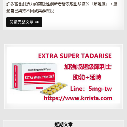
許多富含創造力的突破性創新者皆表現出明顯的「疏離感」，感
覺自己與眾不同或與群眾脫…
疫
閱讀完整文章
情
來
臨，
一
個
人
待
在
家
可
以
做
什
麼？
這
樣
做，
幫
自
己
的
創
造
力
加
近期文章
分！