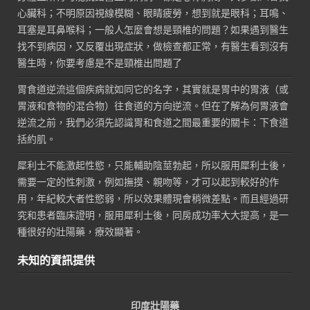
心臟科；不明原因視線模糊、眼睛疲勞，想到就是眼科；耳鳴、
耳塞是耳鼻喉科；一般人怎麼會想是頸椎的問題？如果遇到醫生
找不到病因，又反覆出現症狀，做檢查都正常，有醫生看到沒有
醫生時，你要考慮是不是頸椎出問題了
胃食道逆流這個疾病就如同它的名字，其實就是胃中的胃液（或
胃液和食物的混合物）往食道的方向逆流。但在了解為何胃液會
逆流之前，我們必須先認識胃和食道之間最重要的關卡：下食道
括約肌。
犀利士不能激起性慾，只能輔助陰莖勃起，所以服用犀利士後，
需要一定的性刺激，例如撫摸、親吻等，才可以起到較好的作
用，年紀較大者性慾弱，所以效果體現會稍微差點。而且經過研
究和患者臨床證明，服用犀利士後，同房成功率大大提高，是一
種很好的壯陽藥，療效顯著。
未知的資訊提供
印度壯陽藥