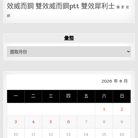
效威而鋼
雙效威而鋼ptt
雙效犀利士
騰 素 官
網
彙整
彙
整
2026 年 8 月
一
二
三
四
五
六
日
1
2
3
4
5
6
7
8
9
10
11
12
13
14
15
16