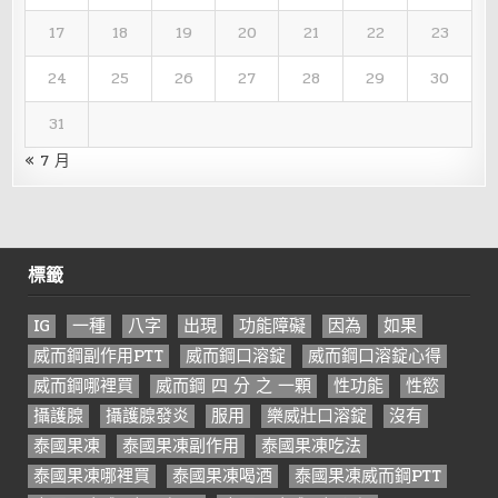
17
18
19
20
21
22
23
24
25
26
27
28
29
30
31
« 7 月
標籤
IG
一種
八字
出現
功能障礙
因為
如果
威而鋼副作用PTT
威而鋼口溶錠
威而鋼口溶錠心得
威而鋼哪裡買
威而鋼 四 分 之 一顆
性功能
性慾
攝護腺
攝護腺發炎
服用
樂威壯口溶錠
沒有
泰國果凍
泰國果凍副作用
泰國果凍吃法
泰國果凍哪裡買
泰國果凍喝酒
泰國果凍威而鋼PTT