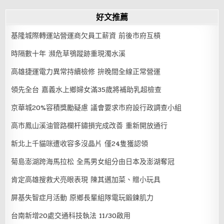
好文推薦
基隆城際轉運站營運商欠員工薪資 前後市府互槓
時隔數十年 瀕危草鴞蹤跡重現濁水溪
高雄捷運電力異常持續檢修 拚晚間全線正常營運
領先全台 嘉義水上鄉婦女滿35歲將補助乳超檢查
京華城20%容積獎勵疑慮 議會要求市府設行政調查小組
高市鳳山溪油管路欄杆鏽損完成改善 重新開放通行
新北上千貓咪遭收容多沒晶片 僅24隻獲認領
菊島澎湖跨海馬拉松 全馬男女組分由日本及澎湖奪冠
肯定高雄搜救犬亮眼表現 陳其邁加菜、贈小玩具
屏基失智症月活動 原鄉長輩組隊電玩鍛鍊肌力
台南新增20處交通科技執法 11/30啟用