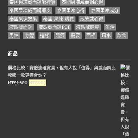
泰國果凍威而鋼哪裡買
泰國果凍威而鋼心得
泰國果凍威而鋼蝦皮
泰國果凍心得
泰國果凍成分
泰國果凍效果
泰國 果凍 購買
液態威心得
液態威而鋼
液態威而鋼PTT
液態威購買
生活
男性
身體
這樣
陽痿
需要
面相
風水
飲食
商品
價格比較：賽倍達確實貴，但有人說「值得」與威而鋼比
較哪一款更適合你？
原
目
NT$
1,800
NT$
900
始
前
價
價
格：
格：
NT$1,800。
NT$900。