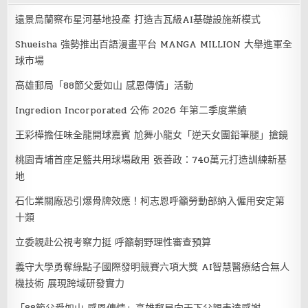
遠景烏蘭察布星河基地投產 打造吉瓦級AI基礎設施新模式
Shueisha 強勢推出百語漫畫平台 MANGA MILLION 大舉進軍全
球市場
高雄郵局「88節父愛如山 感恩傳情」活動
Ingredion Incorporated 公佈 2026 年第二季度業績
王彩樺擔任味全龍開球嘉賓 尬舞小龍女「逆天女團鉛筆腿」搶鏡
桃園青埔首座足籃共用球場啟用 張善政：740萬元打造訓練新基
地
石化業關廠恐引爆骨牌效應！柯志恩呼籲勞動部納入僱用安定第
十類
立委親赴公視考察力挺 呼籲朝野理性審查預算
義守大學勇奪綠點子國際發明競賽六項大獎 AI智慧醫療結合無人
機技術 展現跨域研發實力