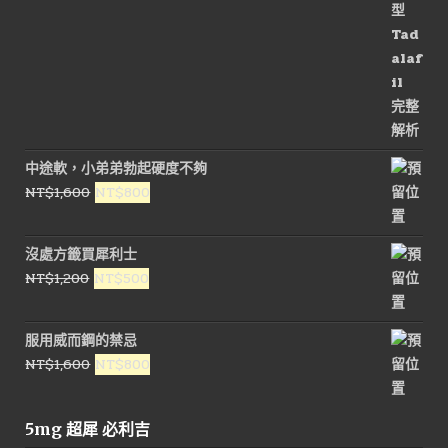
中途軟，小弟弟勃起硬度不夠
原
目
NT$
1,600
NT$
800
始
前
價
價
沒處方籤買犀利士
格：
格：
原
目
NT$
1,200
NT$
500
NT$1,600。
NT$800。
始
前
價
價
服用威而鋼的禁忌
格：
格：
原
目
NT$
1,600
NT$
800
NT$1,200。
NT$500。
始
前
價
價
5mg 超犀 必利吉
格：
格：