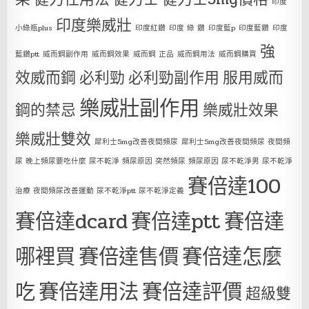
印度
印度樂威壯
小綠瓶plus
印度紅鑽
印度 綠 鑽
印度藍p
印度藍鑽
印度
強
藍鑽ptt
威而鋼副作用
威而鋼效果
威而鋼 正品
威而鋼用法
威而鋼購買
效威而鋼
必利勁
必利勁副作用
服用威而
樂威壯副作用
鋼的禁忌
樂威壯效果
樂威壯雙效
犀利士5mg改善夜間頻尿
犀利士5mg改善夜間頻尿 夜間頻
尿 晚上頻尿要吃什麼 尿不乾淨 頻尿原因 突然頻尿 頻尿原因 尿不乾淨男 尿不乾淨
賽倍達100
治療 夜間頻尿改善運動 尿不乾淨ptt 尿不乾淨定義
賽倍達dcard
賽倍達ptt
賽倍達
哪裡買
賽倍達售價
賽倍達怎麼
吃
賽倍達用法
賽倍達評價
超級雙