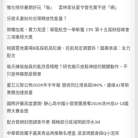
惟仕陪伴暑期好玩「咖」 雲林家扶夏令營充實不迷「網」
分居夫妻如何合理釋放性能量？
榮耀加冕，實力見證｜華龍航空一舉斬獲 CFS 第十五屆財經峰會
三項重磅大獎
桃園置地廣場B區踩航高紅線、民航局定調要拆！國壽承諾：全力
配合
每天練瑜伽真的能改善睡眠？研究揭示放鬆神經的關鍵動作，不
只是伸展那麼簡單
愛芯元智公佈2026年半年報 營收同比增長超180%，邊緣AI等新
業務加速放量
國際評審高度讚賞! 靜心高中國小管樂團勇奪2026濟州島U-13國
際大賽金獎
配合管網封閉調查作業 楊梅部分區域明起停水3H
中華郵政攜手義美食品再推聯名禮盒 波波鴿變身超Q小泡芙