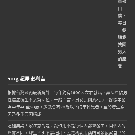
5mg 超犀 必利吉
根據台灣國內最新統計，每年約有1600人左右發病，鼻咽癌佔男
性癌症發生率之第12位，一般而言，男女比例約3比1。好發年齡
為中年40至50歲，少數會有20歲以下的年輕患者，至於發生原
因乃多重原因構成
這裡要請大家注意的是，副作用不是每個人都會發生，因個人的
體質不同，發生率也不盡相同，民眾初次服藥時可多觀察自己的