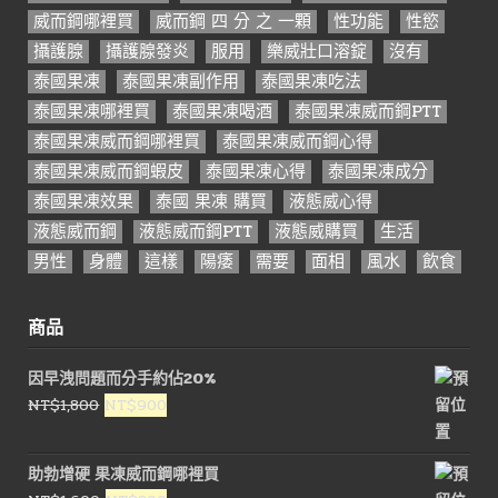
威而鋼哪裡買
威而鋼 四 分 之 一顆
性功能
性慾
攝護腺
攝護腺發炎
服用
樂威壯口溶錠
沒有
泰國果凍
泰國果凍副作用
泰國果凍吃法
泰國果凍哪裡買
泰國果凍喝酒
泰國果凍威而鋼PTT
泰國果凍威而鋼哪裡買
泰國果凍威而鋼心得
泰國果凍威而鋼蝦皮
泰國果凍心得
泰國果凍成分
泰國果凍效果
泰國 果凍 購買
液態威心得
液態威而鋼
液態威而鋼PTT
液態威購買
生活
男性
身體
這樣
陽痿
需要
面相
風水
飲食
商品
因早洩問題而分手約佔20%
原
目
NT$
1,800
NT$
900
始
前
價
價
助勃增硬 果凍威而鋼哪裡買
格：
格：