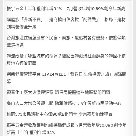
振宇五金上半年獲利年增9.1% 7月營收年增10.89%創今年新高
購屋族「非新不買」！建商搶自住客掀「配備戰」 格局、建材
到精裝修全升級
台灣旅遊住宿怎麼省？民宿、商旅、度假村各有優勢，依旅伴類
型這樣選
韓流改變了哪些城市的命運？盤點因韓劇爆紅而翻身的韓國小鎮
與地方經濟奇蹟
創新健康管理平台 LIVE4WELL「紫數日·生命探索之旅」圓滿閉
幕
觀音化工廠大火濃煙狂竄 環保局提醒這些地區緊閉門窗
龜山人口大增公設卻卡關 陳雅倫怒批：4年沒新市民活動中心
桃園373市民活動中心僅90處E化門禁 李宗豪盼加速建置
振宇五金營收及獲利均維持穩健成長 7月營收年增10.89%創今年
新高 上半年獲利年增9.1%