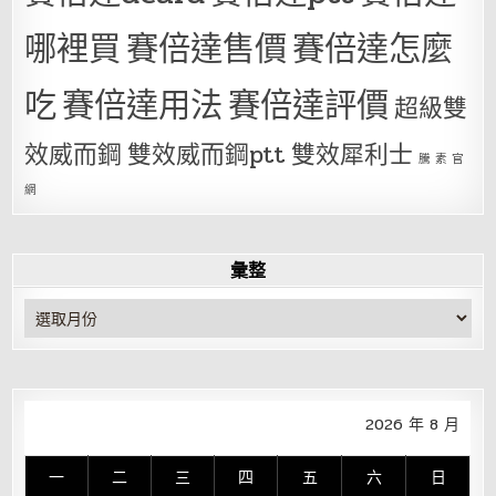
哪裡買
賽倍達售價
賽倍達怎麼
吃
賽倍達用法
賽倍達評價
超級雙
效威而鋼
雙效威而鋼ptt
雙效犀利士
騰 素 官
網
彙整
彙
整
2026 年 8 月
一
二
三
四
五
六
日