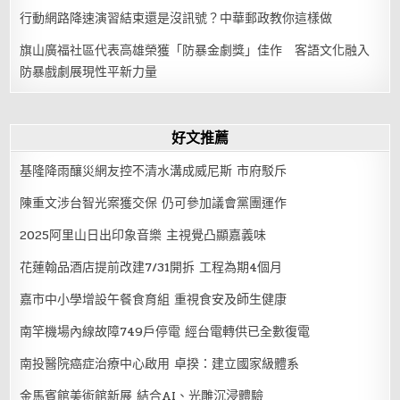
行動網路降速演習結束還是沒訊號？中華郵政教你這樣做
旗山廣福社區代表高雄榮獲「防暴金劇獎」佳作 客語文化融入
防暴戲劇展現性平新力量
好文推薦
基隆降雨釀災網友控不清水溝成威尼斯 市府駁斥
陳重文涉台智光案獲交保 仍可參加議會黨團運作
2025阿里山日出印象音樂 主視覺凸顯嘉義味
花蓮翰品酒店提前改建7/31開拆 工程為期4個月
嘉市中小學增設午餐食育組 重視食安及師生健康
南竿機場內線故障749戶停電 經台電轉供已全數復電
南投醫院癌症治療中心啟用 卓揆：建立國家級體系
金馬賓館美術館新展 結合AI、光雕沉浸體驗