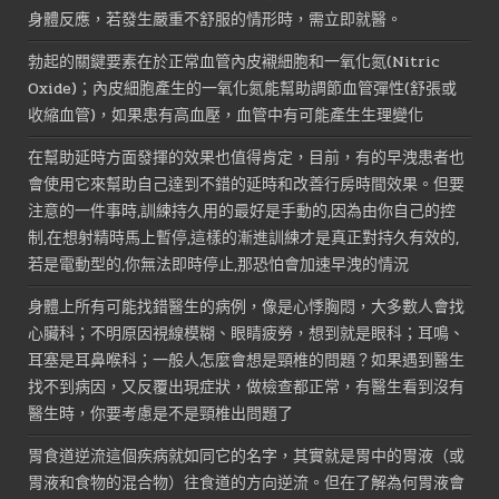
身體反應，若發生嚴重不舒服的情形時，需立即就醫。
勃起的關鍵要素在於正常血管內皮襯細胞和一氧化氮(Nitric
Oxide)；內皮細胞產生的一氧化氮能幫助調節血管彈性(舒張或
收縮血管)，如果患有高血壓，血管中有可能產生生理變化
在幫助延時方面發揮的效果也值得肯定，目前，有的早洩患者也
會使用它來幫助自己達到不錯的延時和改善行房時間效果。但要
注意的一件事時,訓練持久用的最好是手動的,因為由你自己的控
制,在想射精時馬上暫停,這樣的漸進訓練才是真正對持久有效的,
若是電動型的,你無法即時停止,那恐怕會加速早洩的情況
身體上所有可能找錯醫生的病例，像是心悸胸悶，大多數人會找
心臟科；不明原因視線模糊、眼睛疲勞，想到就是眼科；耳鳴、
耳塞是耳鼻喉科；一般人怎麼會想是頸椎的問題？如果遇到醫生
找不到病因，又反覆出現症狀，做檢查都正常，有醫生看到沒有
醫生時，你要考慮是不是頸椎出問題了
胃食道逆流這個疾病就如同它的名字，其實就是胃中的胃液（或
胃液和食物的混合物）往食道的方向逆流。但在了解為何胃液會