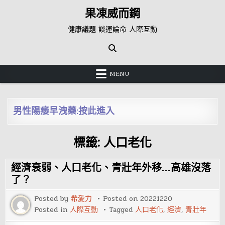
Skip
果凍威而鋼
to
content
健康議題 談運論命 人際互動
MENU
男性陽痿早洩藥:按此進入
標籤:
人口老化
經濟衰弱、人口老化、青壯年外移…高雄沒落
了？
Posted by
希愛力
Posted on
20221220
Posted in
人際互動
Tagged
人口老化
,
經濟
,
青壯年