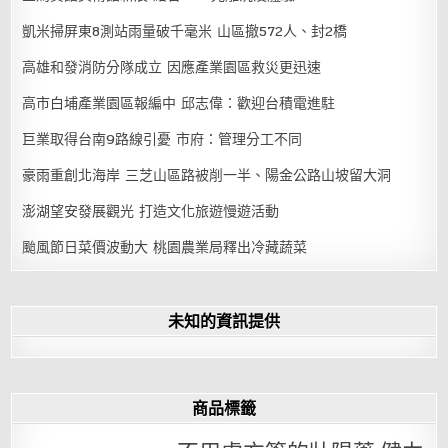
凱米掃屏東8測站雨量破千毫米 山區撤572人、封2橋
高雄和發消防分隊成立 因應產業園區救災更迅速
高市白埔產業園區報編中 邱志偉：歡迎台積電進駐
巨業取得台南9路線引憂 市府：管理分工不同
豪雨重創北海岸 三芝山區路被削一半、陽金公路山坡留大洞
澎湖望安發展觀光 打造文化旅遊慢遊活動
颱風節日菜價波動大 桃園農業局釋出冷藏蔬菜
未知的資訊提供
商品標籤