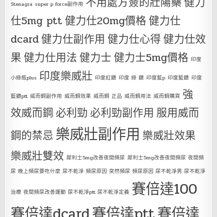
不用處方簽的壯陽藥
健力
Stenagra
super p force副作用
仕5mg ptt
健力仕20mg價格
健力仕
dcard
健力仕副作用
健力仕心得
健力仕效
果
健力仕用法
健力士
健力士5mg價格
印度
印度樂威壯
小綠瓶plus
印度紅鑽
印度 綠 鑽
印度藍p
印度藍鑽
印度
強
藍鑽ptt
威而鋼副作用
威而鋼效果
威而鋼 正品
威而鋼用法
威而鋼購買
效威而鋼
必利勁
必利勁副作用
服用威而
樂威壯副作用
鋼的禁忌
樂威壯效果
樂威壯雙效
犀利士5mg改善夜間頻尿
犀利士5mg改善夜間頻尿 夜間頻
尿 晚上頻尿要吃什麼 尿不乾淨 頻尿原因 突然頻尿 頻尿原因 尿不乾淨男 尿不乾淨
賽倍達100
治療 夜間頻尿改善運動 尿不乾淨ptt 尿不乾淨定義
賽倍達dcard
賽倍達ptt
賽倍達