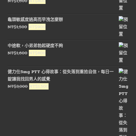
原
目
NT$
1,600
NT$
800
NT$1,800。
NT$900。
始
前
價
價
龜頭敏感度過高而早洩怎麼辦
格：
格：
原
目
NT$
1,500
NT$
900
NT$1,600。
NT$800。
始
前
價
價
中途軟，小弟弟勃起硬度不夠
格：
格：
原
目
NT$
1,600
NT$
800
NT$1,500。
NT$900。
始
前
價
價
健力仕5mg PTT 心得故事：從失落到重拾自信，每日一
格：
格：
錠讓我找回男人的感覺
NT$1,600。
NT$800。
原
目
NT$
3,000
NT$
1,500
始
前
價
價
格：
格：
NT$3,000。
NT$1,500。