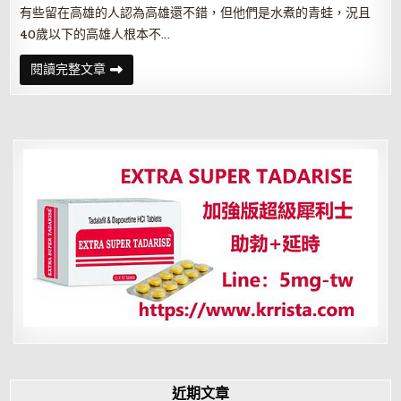
有些留在高雄的人認為高雄還不錯，但他們是水煮的青蛙，況且
40歲以下的高雄人根本不…
經
閱讀完整文章
濟
衰
弱、
人
口
老
化、
青
壯
年
外
移…
高
雄
沒
落
了？
近期文章