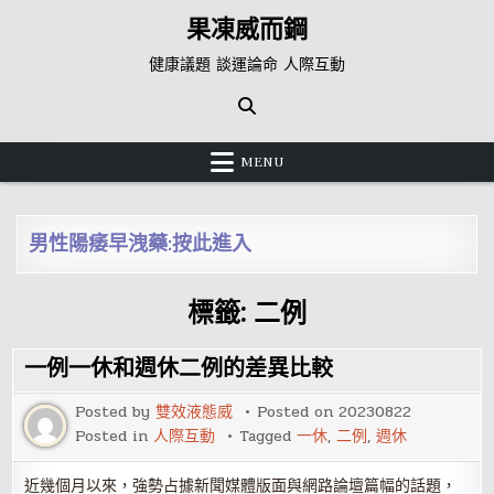
Skip
果凍威而鋼
to
content
健康議題 談運論命 人際互動
MENU
男性陽痿早洩藥:按此進入
標籤:
二例
一例一休和週休二例的差異比較
Posted by
雙效液態威
Posted on
20230822
Posted in
人際互動
Tagged
一休
,
二例
,
週休
近幾個月以來，強勢占據新聞媒體版面與網路論壇篇幅的話題，