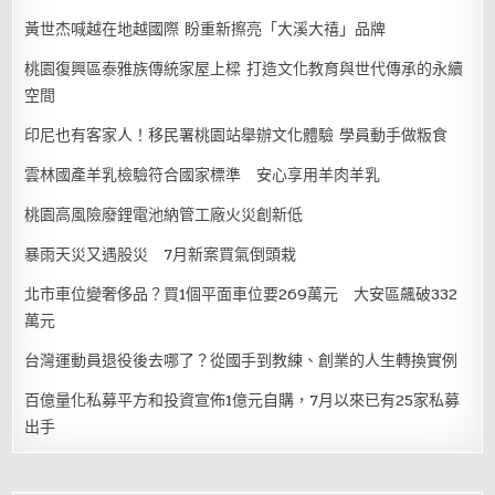
黃世杰喊越在地越國際 盼重新擦亮「大溪大禧」品牌
桃園復興區泰雅族傳統家屋上樑 打造文化教育與世代傳承的永續
空間
印尼也有客家人！移民署桃園站舉辦文化體驗 學員動手做粄食
雲林國產羊乳檢驗符合國家標準 安心享用羊肉羊乳
桃園高風險廢鋰電池納管工廠火災創新低
暴雨天災又遇股災 7月新案買氣倒頭栽
北市車位變奢侈品？買1個平面車位要269萬元 大安區飆破332
萬元
台灣運動員退役後去哪了？從國手到教練、創業的人生轉換實例
百億量化私募平方和投資宣佈1億元自購，7月以來已有25家私募
出手