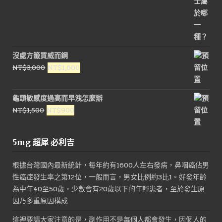
沒處方籤買威而鋼
原
目
NT$
3,000
NT$
1,600
始
前
價
價
龜頭敏感度過高而早洩怎麼辦
格：
格：
原
目
NT$
1,500
NT$
900
NT$3,000。
NT$1,600。
始
前
價
價
5mg 超犀 必利吉
格：
格：
NT$1,500。
NT$900。
根據台灣國內最新統計，每年約有1600人左右發病，鼻咽癌佔男
性癌症發生率之第12位，一般而言，男女比例約3比1。好發年齡
為中年40至50歲，少數會有20歲以下的年輕患者，至於發生原
因乃多重原因構成
這裡要請大家注意的是，副作用不是每個人都會發生，因個人的