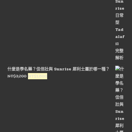
什麼是學名藥？佳倍壯與 Sunrise 犀利士屬於哪一種？
原
目
NT$
3,200
NT$
1,600
始
前
價
價
格：
格：
NT$3,200。
NT$1,600。