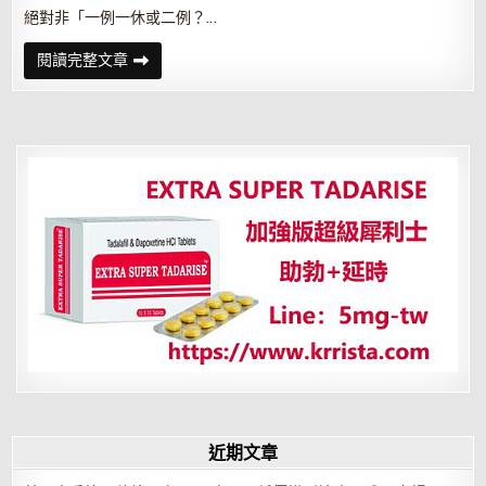
絕對非「一例一休或二例？…
一
閱讀完整文章
例
一
休
和
週
休
二
例
的
差
異
比
較
近期文章