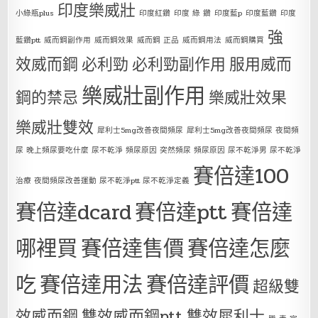
印度樂威壯
小綠瓶plus
印度紅鑽
印度 綠 鑽
印度藍p
印度藍鑽
印度
強
藍鑽ptt
威而鋼副作用
威而鋼效果
威而鋼 正品
威而鋼用法
威而鋼購買
效威而鋼
必利勁
必利勁副作用
服用威而
樂威壯副作用
鋼的禁忌
樂威壯效果
樂威壯雙效
犀利士5mg改善夜間頻尿
犀利士5mg改善夜間頻尿 夜間頻
尿 晚上頻尿要吃什麼 尿不乾淨 頻尿原因 突然頻尿 頻尿原因 尿不乾淨男 尿不乾淨
賽倍達100
治療 夜間頻尿改善運動 尿不乾淨ptt 尿不乾淨定義
賽倍達dcard
賽倍達ptt
賽倍達
哪裡買
賽倍達售價
賽倍達怎麼
吃
賽倍達用法
賽倍達評價
超級雙
效威而鋼
雙效威而鋼ptt
雙效犀利士