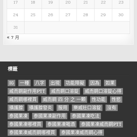
17
18
19
20
21
22
23
24
25
26
27
28
29
30
31
« 7 月
標籤
IG
一種
八字
出現
功能障礙
因為
如果
威而鋼副作用PTT
威而鋼口溶錠
威而鋼口溶錠心得
威而鋼哪裡買
威而鋼 四 分 之 一顆
性功能
性慾
攝護腺
攝護腺發炎
服用
樂威壯口溶錠
沒有
泰國果凍
泰國果凍副作用
泰國果凍吃法
泰國果凍哪裡買
泰國果凍喝酒
泰國果凍威而鋼PTT
泰國果凍威而鋼哪裡買
泰國果凍威而鋼心得