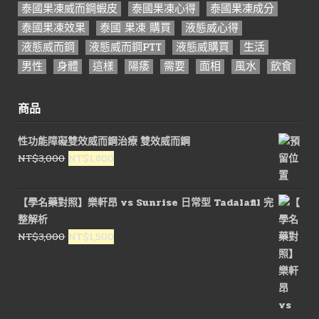
泰國果凍威而鋼蝦皮
泰國果凍心得
泰國果凍成分
泰國果凍效果
泰國 果凍 購買
液態威心得
液態威而鋼
液態威而鋼PTT
液態威購買
生活
男性
身體
這樣
陽痿
需要
面相
風水
飲食
商品
性功能障礙雙效威而鋼治療 雙效威而鋼
原
目
NT$
3,000
NT$
1,800
始
前
價
價
【學名藥對照】樂軒昂 vs Sunrise 日常型 Tadalafil 完
格：
格：
整解析
NT$3,000。
NT$1,800。
原
目
NT$
3,000
NT$
1,500
始
前
價
價
格：
格：
NT$3,000。
NT$1,500。