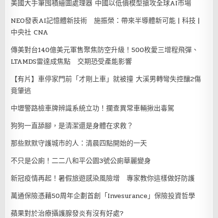
美國大手筆囤積繪圖處理器 中國以低價模型搶攻全球AI市場
NEO發表AI記憶體新技術 施振榮：帶來半導體新可能 | 科技 |
中央社 CNA
傳美對台140億美元軍售聚焦防空升級！500枚愛三增程飛彈、
LTAMDS雷達成焦點 交期恐受產能影響
【有片】車停家門前「才剛上車」就被撞 大溪男轉彎失控釀2傷
竟肇逃
中壢警路檢車牌辨識系統立功！攔查異常車輛揪出毒駕
狗狗一直舔腳，是清潔還是身體在求救？
那些默默守護城市的人：清晨四點開始的一天
不只是公廁！二二八和平公園3號公廁華麗變身
新冠疫情再起！暑假旅遊感染風險增 專家教你這樣做好防護
萬通保險憑藉50周年企劃首創「Invesurance」保險投資哲學
蘋果對於治療攝護腺發炎有沒有好處?