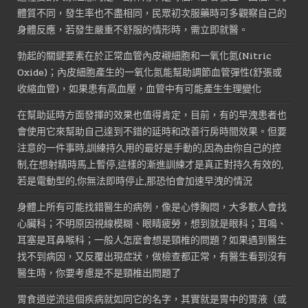
體質不同，發生率也不盡相同，民眾初次服藥時可多觀察自己的
身體反應，若發生嚴重不舒服的情形時，需立即就醫。
勃起的關鍵要素在於正常血管內皮襯細胞和一氧化氮(Nitric
Oxide)；內皮細胞產生的一氧化氮能幫助調節血管彈性(舒張或
收縮血管)，如果患有高血壓，血管中有可能產生生理變化
在幫助延時方面發揮的效果也值得肯定，目前，有的早洩患者也
會使用它來幫助自己達到不錯的延時和改善行房時間效果。但要
注意的一件事時,訓練持久用的最好是手動的,因為由你自己的控
制,在想射精時馬上暫停,這樣的漸進訓練才是真正對持久有效的,
若是電動型的,你無法即時停止,那恐怕會加速早洩的情況
身體上所有可能找錯醫生的病例，像是心悸胸悶，大多數人會找
心臟科；不明原因視線模糊、眼睛疲勞，想到就是眼科；耳鳴、
耳塞是耳鼻喉科；一般人怎麼會想是頸椎的問題？如果遇到醫生
找不到病因，又反覆出現症狀，做檢查都正常，有醫生看到沒有
醫生時，你要考慮是不是頸椎出問題了
胃食道逆流這個疾病就如同它的名字，其實就是胃中的胃液（或