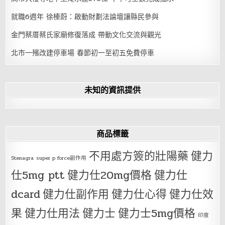
就職6週年 徐榛蔚：啟動財劃法論壇讓縣民參與
金門蔡厝蔡氏家廟修復落成 帶動文化交流與觀光
北市一殯改建停車場 春節初一至初五免費停車
未知的資訊提供
商品標籤
不用處方簽的壯陽藥
健力
Stenagra
super p force副作用
仕5mg ptt
健力仕20mg價格
健力仕
dcard
健力仕副作用
健力仕心得
健力仕效
果
健力仕用法
健力士
健力士5mg價格
印度