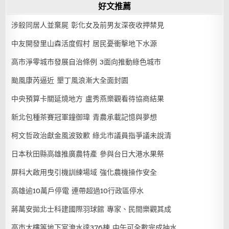
好文推薦
涉殺同居人並棄屍 彰化女及前男友深夜收押禁見
中友開發里山森活度假村 居民憂衝擊地下水源
高市淨零城市發展自治條例 3面向推動綠色城市
颱風康芮逼近 墾丁風浪漸大全面封園
中央預算卡關延燒地方 盧秀燕樂觀看待協商結果
新北包種茶賽冠軍鐘御瑋 青農承載記憶與夢想
柯文哲政治獻金風波致歉 綠北市議員指爭議未說清
日本秋田縣高雄推廣農特產 參與台日大港水果祭
屏科大啟用曳引機訓練場域 強化農機操作安全
高雄逾10萬戶停電 連帶超過10行政區停水
蔣萬安拋北士科建國際羽球館 專家、民間樂觀其成
高市大樓等地下室淹水達376棟 中午可全數完成抽水