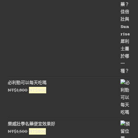
價
價
格：
格：
NT$3,200。
NT$1,600。
必利勁可以每天吃嗎
原
目
NT$
1,800
NT$
900
始
前
價
價
格：
格：
NT$1,800。
NT$900。
樂威壯學名藥便宜效果好
原
目
NT$
1,500
NT$
800