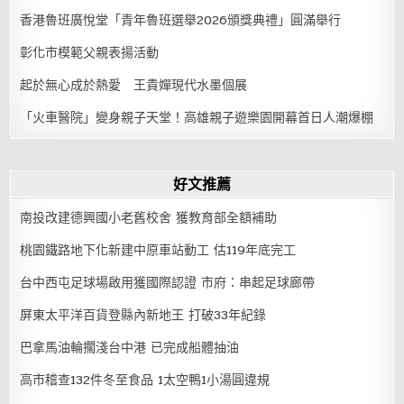
香港魯班廣悅堂「青年魯班選舉2026頒獎典禮」圓滿舉行
彰化市模範父親表揚活動
起於無心成於熱愛 王貴嬋現代水墨個展
「火車醫院」變身親子天堂！高雄親子遊樂園開幕首日人潮爆棚
好文推薦
南投改建德興國小老舊校舍 獲教育部全額補助
桃園鐵路地下化新建中原車站動工 估119年底完工
台中西屯足球場啟用獲國際認證 市府：串起足球廊帶
屏東太平洋百貨登縣內新地王 打破33年紀錄
巴拿馬油輪擱淺台中港 已完成船體抽油
高市稽查132件冬至食品 1太空鴨1小湯圓違規