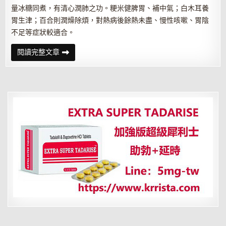
量冰糖同煮，有清心潤肺之功。粳米健脾胃、補中氣；白木耳養
胃生津；百合則潤燥除煩，對熱病後餘熱未盡、慢性咳嗽、胃陰
不足等症狀較適合。
秋
閱讀完整文章
冬
季
節
喝
什
麼
粥
好？
九
款
暖
粥
健
脾
養
胃