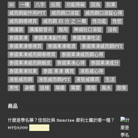
IG
一種
八字
出現
功能障礙
因為
如果
威而鋼副作用PTT
威而鋼口溶錠
威而鋼口溶錠心得
威而鋼哪裡買
威而鋼 四 分 之 一顆
性功能
性慾
攝護腺
攝護腺發炎
服用
樂威壯口溶錠
沒有
泰國果凍
泰國果凍副作用
泰國果凍吃法
泰國果凍哪裡買
泰國果凍喝酒
泰國果凍威而鋼PTT
泰國果凍威而鋼哪裡買
泰國果凍威而鋼心得
泰國果凍威而鋼蝦皮
泰國果凍心得
泰國果凍成分
泰國果凍效果
泰國 果凍 購買
液態威心得
液態威而鋼
液態威而鋼PTT
液態威購買
生活
男性
身體
這樣
陽痿
需要
面相
風水
飲食
商品
什麼是學名藥？佳倍壯與 Sunrise 犀利士屬於哪一種？
原
目
NT$
3,200
NT$
1,600
始
前