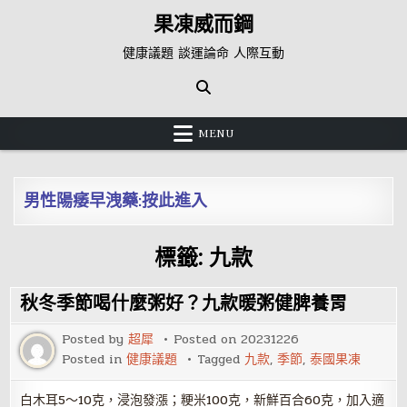
Skip
果凍威而鋼
to
content
健康議題 談運論命 人際互動
MENU
男性陽痿早洩藥:按此進入
標籤:
九款
秋冬季節喝什麼粥好？九款暖粥健脾養胃
Posted by
超犀
Posted on
20231226
Posted in
健康議題
Tagged
九款
,
季節
,
泰國果凍
白木耳5～10克，浸泡發漲；粳米100克，新鮮百合60克，加入適