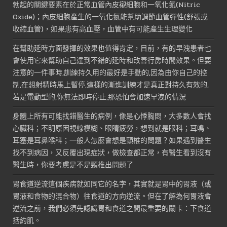
勃起的關鍵要素在於正常血管內皮襯細胞和一氧化氮(Nitric
Oxide)；內皮細胞產生的一氧化氮能幫助調節血管彈性(舒張或
收縮血管)，如果患有高血壓，血管中有可能產生生理變化
在幫助延時方面發揮的效果也值得肯定，目前，有的早洩患者也
會使用它來幫助自己達到不錯的延時和改善行房時間效果。但要
注意的一件事時,訓練持久用的最好是手動的,因為由你自己的控
制,在想射精時馬上暫停,這樣的漸進訓練才是真正對持久有效的,
若是電動型的,你無法即時停止,那恐怕會加速早洩的情況
身體上所有可能找錯醫生的病例，像是心悸胸悶，大多數人會找
心臟科；不明原因視線模糊、眼睛疲勞，想到就是眼科；耳鳴、
耳塞是耳鼻喉科；一般人怎麼會想是頸椎的問題？如果遇到醫生
找不到病因，又反覆出現症狀，做檢查都正常，有醫生看到沒有
醫生時，你要考慮是不是頸椎出問題了
胃食道逆流這個疾病就如同它的名字，其實就是胃中的胃液（或
胃液和食物的混合物）往食道的方向逆流。但在了解為何胃液會
逆流之前，我們必須先認識胃和食道之間最重要的關卡：下食道
括約肌。