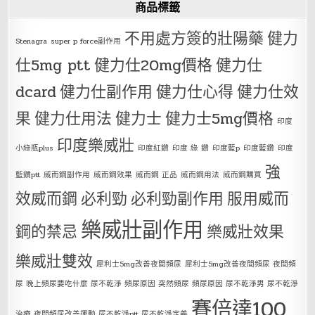
商品標籤
不用處方簽的壯陽藥
健力
Stenagra
super p force副作用
仕5mg ptt
健力仕20mg價格
健力仕
dcard
健力仕副作用
健力仕心得
健力仕效
果
健力仕用法
健力士
健力士5mg價格
印度
印度樂威壯
小綠瓶plus
印度紅鑽
印度 綠 鑽
印度藍p
印度藍鑽
印度
強
藍鑽ptt
威而鋼副作用
威而鋼效果
威而鋼 正品
威而鋼用法
威而鋼購買
效威而鋼
必利勁
必利勁副作用
服用威而
樂威壯副作用
鋼的禁忌
樂威壯效果
樂威壯雙效
犀利士5mg改善夜間頻尿
犀利士5mg改善夜間頻尿 夜間頻
尿 晚上頻尿要吃什麼 尿不乾淨 頻尿原因 突然頻尿 頻尿原因 尿不乾淨男 尿不乾淨
賽倍達100
治療 夜間頻尿改善運動 尿不乾淨ptt 尿不乾淨定義