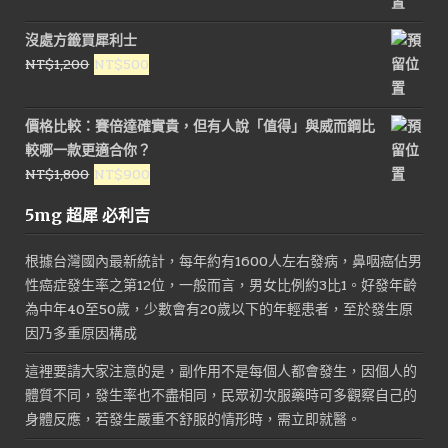
始
前
價
價
沒處方籤買犀利士
格：
格：
原
目
NT$
1,200
NT$
500
NT$1,500。
NT$800。
始
前
價
價
價格比較：賽倍達確實貴，但有人說「值得」與威而鋼比
格：
格：
較哪一款更適合你？
NT$1,200。
NT$500。
原
目
NT$
1,800
NT$
900
始
前
5mg 超犀 必利吉
價
價
格：
格：
根據台灣國內最新統計，每年約有1600人左右發病，鼻咽癌佔男
NT$1,800。
NT$900。
性癌症發生率之第12位，一般而言，男女比例約3比1。好發年齡
為中年40至50歲，少數會有20歲以下的年輕患者，至於發生原
因乃多重原因構成
這裡要請大家注意的是，副作用不是每個人都會發生，因個人的
體質不同，發生率也不盡相同，民眾初次服藥時可多觀察自己的
身體反應，若發生嚴重不舒服的情形時，需立即就醫。