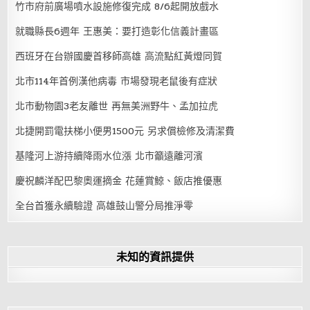
竹市府前廣場噴水設施修復完成 8/6起開放戲水
就職縣長6週年 王惠美：要打造彰化信義計畫區
西班牙在台辦國慶首移師高雄 高流點紅黃燈同賀
北市114年首例漢他病毒 市場發現老鼠後有症狀
北市動物園3老友離世 再無美洲野牛、孟加拉虎
北捷開罰電扶梯小便男1500元 另求償檢修及清潔費
基隆河上游持續降雨水位漲 北市籲遠離河濱
慶祝麟洋配巴黎奧運摘金 花蓮賞鯨、飯店推優惠
全台首獲永續驗證 高雄鼓山警分局推淨零
未知的資訊提供