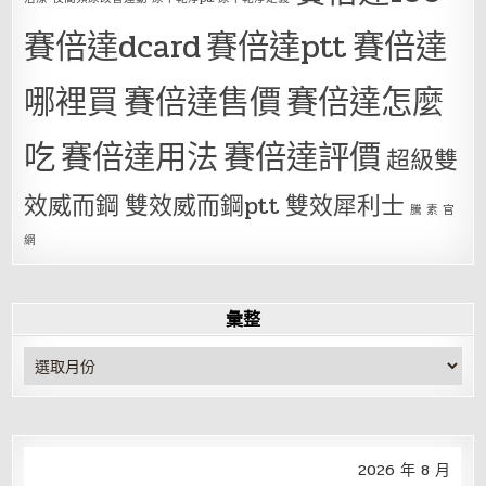
賽倍達dcard
賽倍達ptt
賽倍達
哪裡買
賽倍達售價
賽倍達怎麼
吃
賽倍達用法
賽倍達評價
超級雙
效威而鋼
雙效威而鋼ptt
雙效犀利士
騰 素 官
網
彙整
彙
整
2026 年 8 月