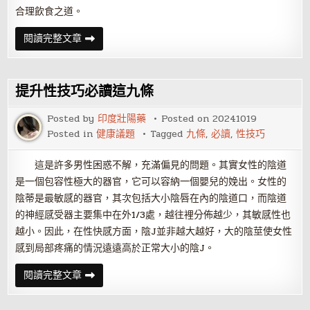
合理飲食之道。
九
閱讀完整文章
條
飲
食
養
生
提升性技巧必讀這九條
之
道
Posted by
印度壯陽藥
Posted on
20241019
Posted in
健康議題
Tagged
九條
,
必讀
,
性技巧
這是許多男性困惑不解，充滿偏見的問題。其實女性的陰道
是一個包容性極大的器官，它可以容納一個嬰兒的娩出。女性的
陰蒂是最敏感的器官，其次包括大小陰唇在內的陰道口，而陰道
的神經感受器主要集中在外1/3處，越往裡分佈越少，其敏感性也
越小。因此，在性快感方面，陰J並非越大越好，大的陰莖使女性
感到局部疼痛的情況遠遠高於正常大小的陰J。
提
閱讀完整文章
升
性
技