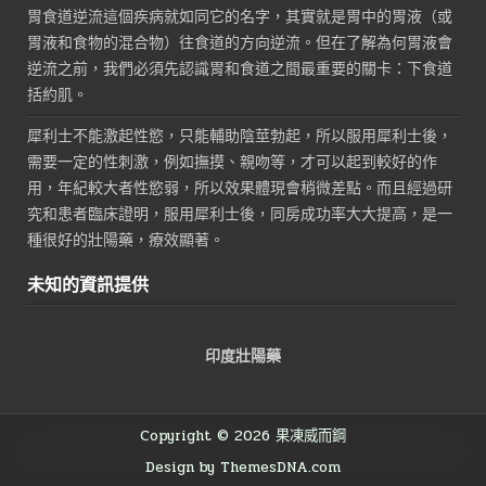
胃食道逆流這個疾病就如同它的名字，其實就是胃中的胃液（或
胃液和食物的混合物）往食道的方向逆流。但在了解為何胃液會
逆流之前，我們必須先認識胃和食道之間最重要的關卡：下食道
括約肌。
犀利士不能激起性慾，只能輔助陰莖勃起，所以服用犀利士後，
需要一定的性刺激，例如撫摸、親吻等，才可以起到較好的作
用，年紀較大者性慾弱，所以效果體現會稍微差點。而且經過研
究和患者臨床證明，服用犀利士後，同房成功率大大提高，是一
種很好的壯陽藥，療效顯著。
未知的資訊提供
印度壯陽藥
Copyright © 2026 果凍威而鋼
Design by ThemesDNA.com