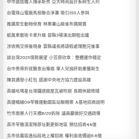
中市選拔職人傳承新秀 亞大時尚設計系師生入列
台電珠山電廠馬祖聯合淨灘 吸引150人參與
推廣原生動物保育 林業署山麻雀布偶開賣
紙風車藝術卡車升級 苗縣3場演出期程出爐
涉收賄交保後現身 雲縣議長將請假處理胞兄後事
談台灣2025情勢展望 小笠原欣幸：整體運作穩定
台中男骨折就醫查出罹癌 軍人兒捐肝助重獲新生
陳其邁發小紅包 感謝中央地方協力建設高雄
高雄哈瑪星台灣鐵道館屋瓦被吹掀 長期休館修繕
高捷橘線O9苓雅運動園區站聯開案 A基地招商說明
竹市南寮人行天橋8/20拆除 議員籲做好交通疏導
高市苓雅清潔隊原址劃更新地區 預估招商44億
北市信義區逸仙段地上權招商 權利金底價逾6.6億