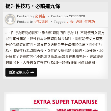
巧
必
提升性技巧，必讀這九條
讀
這
九
Posted by
必利吉
Posted on
20231028
條
Posted in
健康議題
Tagged
九條
,
必讀
,
性技巧
2、性行為時間的長短。雖然短時間的性行為往往不能使男女雙方
得到充分滿足，但性行為並非時間越長越好，關鍵是使女方有充
分的情慾發動時間。如果在女方缺乏充分準備的情況下開始性行
為，那麼性行為時間再長，女性的反應也是冷淡的，10分鐘、20
分鐘甚至更長時間也不能達到高潮;而如果在準備充分、興奮較高
的情況下，大多數女性在性行為1.5～5分鐘後即可達到高潮。
提
閱讀完整文章
升
性
技
巧，
必
讀
這
九
條