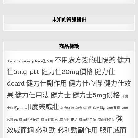
未知的資訊提供
商品標籤
不用處方簽的壯陽藥
健力
Stenagra
super p force副作用
仕5mg ptt
健力仕20mg價格
健力仕
dcard
健力仕副作用
健力仕心得
健力仕效
果
健力仕用法
健力士
健力士5mg價格
印度
印度樂威壯
小綠瓶plus
印度紅鑽
印度 綠 鑽
印度藍p
印度藍鑽
印度
強
藍鑽ptt
威而鋼副作用
威而鋼效果
威而鋼 正品
威而鋼用法
威而鋼購買
效威而鋼
必利勁
必利勁副作用
服用威而