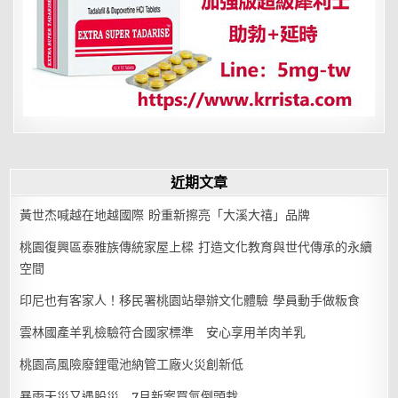
近期文章
黃世杰喊越在地越國際 盼重新擦亮「大溪大禧」品牌
桃園復興區泰雅族傳統家屋上樑 打造文化教育與世代傳承的永續
空間
印尼也有客家人！移民署桃園站舉辦文化體驗 學員動手做粄食
雲林國產羊乳檢驗符合國家標準 安心享用羊肉羊乳
桃園高風險廢鋰電池納管工廠火災創新低
暴雨天災又遇股災 7月新案買氣倒頭栽