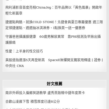
飛利浦影音首度亮相ChinaJoy：百年品牌以「黃色風暴」開啟年
輕化新篇章
捷運點夠酷，就換COLD STONE！北捷會員夏日專屬優惠 週三限
定領捷運點、週週抽冰淇淋券、1點換買一送一優惠券
守護爸爸攝護腺健康 60歲男解尿異常 靠PHI檢測及早揪出攝
護腺癌
性愛：上半身的性交技巧
美股道指連漲5天再登新高 SpaceX無懼開支獨家用輝達 | 證券 |
中央社 CNA
好文推薦
南非外師投入偏鄉英語教學 盧秀燕致贈中捷年度票卡
合歡山凌晨下雪 積雪厚度已達6公分