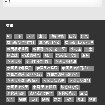
« 7 月
標籤
IG
一種
八字
出現
功能障礙
因為
如果
威而鋼副作用PTT
威而鋼口溶錠
威而鋼口溶錠心得
威而鋼哪裡買
威而鋼 四 分 之 一顆
性功能
性慾
攝護腺
攝護腺發炎
服用
樂威壯口溶錠
沒有
泰國果凍
泰國果凍副作用
泰國果凍吃法
泰國果凍哪裡買
泰國果凍喝酒
泰國果凍威而鋼PTT
泰國果凍威而鋼哪裡買
泰國果凍威而鋼心得
泰國果凍威而鋼蝦皮
泰國果凍心得
泰國果凍成分
泰國果凍效果
泰國 果凍 購買
液態威心得
液態威而鋼
液態威而鋼PTT
液態威購買
生活
男性
身體
這樣
陽痿
需要
面相
風水
飲食