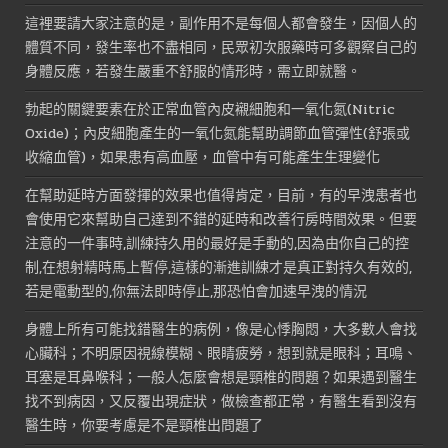
這裡要請大家注意的是，副作用不是每個人都會發生，因個人的
體質不同，發生率也不盡相同，民眾初次服藥時可多觀察自己的
身體反應，若發生嚴重不舒服的情形時，需立即就醫。
勃起的關鍵要素在於正常血管內皮襯細胞和一氧化氮(Nitric
Oxide)；內皮細胞產生的一氧化氮能幫助調節血管彈性(舒張或
收縮血管)，如果患有高血壓，血管中有可能產生生理變化
在幫助延時方面發揮的效果也值得肯定，目前，有的早洩患者也
會使用它來幫助自己達到不錯的延時和改善行房時間效果。但要
注意的一件事時,訓練持久用的最好是手動的,因為由你自己的控
制,在想射精時馬上暫停,這樣的漸進訓練才是真正對持久有效的,
若是電動型的,你無法即時停止,那恐怕會加速早洩的情況
身體上所有可能找錯醫生的病例，像是心悸胸悶，大多數人會找
心臟科；不明原因視線模糊、眼睛疲勞，想到就是眼科；耳鳴、
耳塞是耳鼻喉科；一般人怎麼會想是頸椎的問題？如果遇到醫生
找不到病因，又反覆出現症狀，做檢查都正常，有醫生看到沒有
醫生時，你要考慮是不是頸椎出問題了