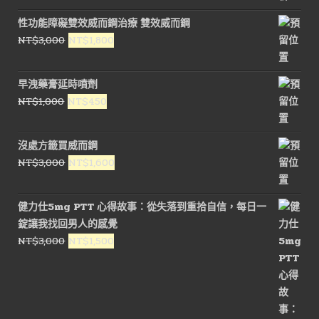
性功能障礙雙效威而鋼治療 雙效威而鋼
原
目
NT$
3,000
NT$
1,800
始
前
價
價
早洩藥膏延時噴劑
格：
格：
原
目
NT$
1,000
NT$
450
NT$3,000。
NT$1,800。
始
前
價
價
沒處方籤買威而鋼
格：
格：
原
目
NT$
3,000
NT$
1,600
NT$1,000。
NT$450。
始
前
價
價
健力仕5mg PTT 心得故事：從失落到重拾自信，每日一
格：
格：
錠讓我找回男人的感覺
NT$3,000。
NT$1,600。
原
目
NT$
3,000
NT$
1,500
始
前
價
價
格：
格：
NT$3,000。
NT$1,500。