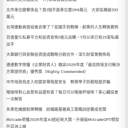
北市車位變奢侈品？買1個平面車位要269萬元 大安區飆破332
萬元
台灣運動員退役後去哪了？從國手到教練、創業的人生轉換實例
百億量化私募平方和投資宣佈1億元自購，7月以來已有25家私募
出手
大華銀行與安聯投資達成戰略分銷合作，深化財富業務佈局
連連數字榮獲《企業財資人》雜誌2026年度「最佳跨境支付解決
方案提供商」優秀獎（Highly Commended）
中市地政局走入校園宣導租屋安全 教導學子防範租屋詐騙
喝咖啡對心血管有益還有害？每日可以喝幾杯咖啡？美心臟協會
一次解答
失業危機變創業轉機 紡織廠基層員工靠職訓逆襲成老闆
Mitrade榮獲2026年度AI經紀商大獎，升級版MitradeGPT模型
在亞洲上線