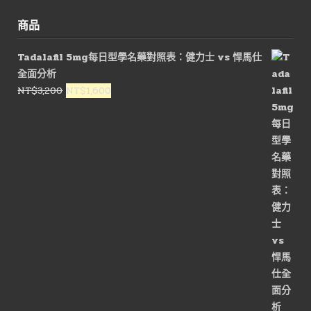
商品
Tadalafil 5mg每日型學名藥對照表：健力士 vs 悍馬仕
全面分析
原
目
NT$
3,200
NT$
1,600
始
前
價
價
格：
格：
NT$3,200。
NT$1,600。