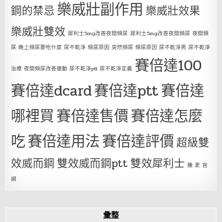
樂威壯副作用
鋼的禁忌
樂威壯效果
樂威壯雙效
犀利士5mg改善夜間頻尿
犀利士5mg改善夜間頻尿 夜間頻
尿 晚上頻尿要吃什麼 尿不乾淨 頻尿原因 突然頻尿 頻尿原因 尿不乾淨男 尿不乾淨
賽倍達100
治療 夜間頻尿改善運動 尿不乾淨ptt 尿不乾淨定義
賽倍達dcard
賽倍達ptt
賽倍達
哪裡買
賽倍達售價
賽倍達怎麼
吃
賽倍達用法
賽倍達評價
超級雙
效威而鋼
雙效威而鋼ptt
雙效犀利士
騰 素 官
網
彙整