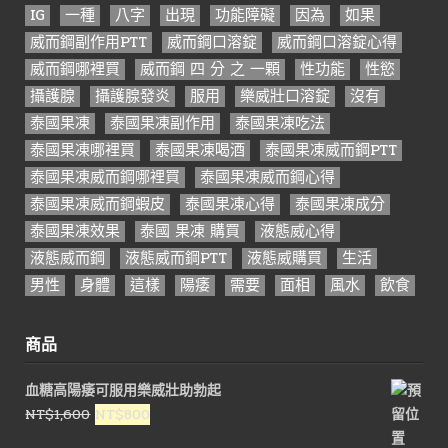
IG
一種
八字
出現
功能障礙
因為
如果
威而鋼副作用PTT
威而鋼口溶錠
威而鋼口溶錠心得
威而鋼哪裡買
威而鋼 四 分 之 一顆
性功能
性慾
攝護腺
攝護腺發炎
服用
樂威壯口溶錠
沒有
泰國果凍
泰國果凍副作用
泰國果凍吃法
泰國果凍哪裡買
泰國果凍喝酒
泰國果凍威而鋼PTT
泰國果凍威而鋼哪裡買
泰國果凍威而鋼心得
泰國果凍威而鋼蝦皮
泰國果凍心得
泰國果凍成分
泰國果凍效果
泰國 果凍 購買
液態威心得
液態威而鋼
液態威而鋼PTT
液態威購買
生活
男性
身體
這樣
陽痿
需要
面相
風水
飲食
商品
血糖高陽痿可服用樂威壯助勃起
原
目
NT$
1,600
NT$
800
始
前