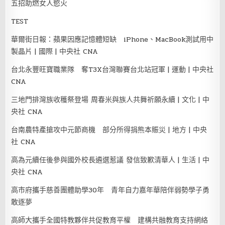
五招助燃女人慾火
TEST
華爾街日報：蘋果因應記憶體短缺 iPhone、MacBook測試用中
製晶片 | 國際 | 中央社 CNA
台北永豐旺寶職業隊 奪T3X台灣聯賽台北站冠軍 | 運動 | 中央社
CNA
三地門排灣族收穫祭登場 周春米與族人共舞祈願永續 | 文化 | 中
央社 CNA
台南農特產搶攻中元節商機 部分所得捐熊本賑災 | 地方 | 中央
社 CNA
高為元續任後參與國外校長遴選惹議 發信致歉清華人 | 生活 | 中
央社 CNA
高市府攜手慈善團體助學30年 青年自力嘉年華陪伴弱勢學子勇
敢逐夢
高師大攜手全國特教夥伴共促教育平權 建構共融教育支持網絡