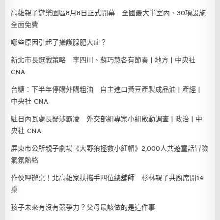
高雄親子遊樂園區8月8日正式開幕 全國最大半室內、30項設施
全面免費
哪些原因引起了攝護腺肥大症？
新北市長選戰策略 李四川、蘇巧慧各有節奏 | 地方 | 中央社
CNA
台糖：下半年停購外購粗油 自主進口黃豆產製成品油 | 產經 |
中央社 CNA
駐日內瓦處長疑涉霸凌 外交部組專案小組啟動調查 | 政治 | 中
央社 CNA
屏東市公所親子劇場《大野狼拯救小紅帽》2,000人共遊童話冒險
氣氛熱絡
作伙呷辦桌！北高雄家扶攜手四位總舖師 杉林親子共廚席開14
桌
孩子未來有沒有競爭力？父母最該做的是這件事