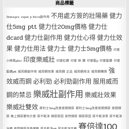
商品標籤
不用處方簽的壯陽藥
健力
Stenagra
super p force副作用
仕5mg ptt
健力仕20mg價格
健力仕
dcard
健力仕副作用
健力仕心得
健力仕效
果
健力仕用法
健力士
健力士5mg價格
印度
印度樂威壯
小綠瓶plus
印度紅鑽
印度 綠 鑽
印度藍p
印度藍鑽
印度
強
藍鑽ptt
威而鋼副作用
威而鋼效果
威而鋼 正品
威而鋼用法
威而鋼購買
效威而鋼
必利勁
必利勁副作用
服用威而
樂威壯副作用
鋼的禁忌
樂威壯效果
樂威壯雙效
犀利士5mg改善夜間頻尿
犀利士5mg改善夜間頻尿 夜間頻
尿 晚上頻尿要吃什麼 尿不乾淨 頻尿原因 突然頻尿 頻尿原因 尿不乾淨男 尿不乾淨
賽倍達100
治療 夜間頻尿改善運動 尿不乾淨ptt 尿不乾淨定義