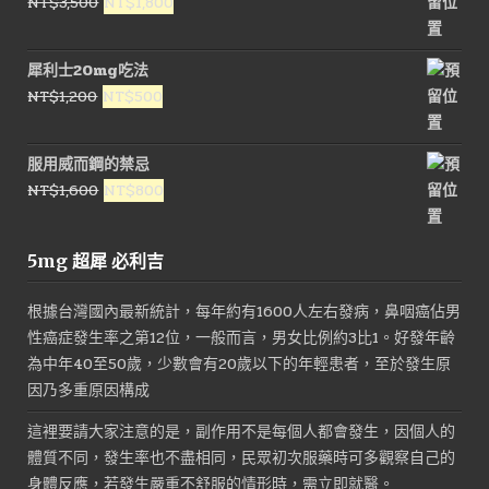
原
目
NT$
3,500
NT$
1,800
始
前
價
價
犀利士20mg吃法
格：
格：
原
目
NT$
1,200
NT$
500
NT$3,500。
NT$1,800。
始
前
價
價
服用威而鋼的禁忌
格：
格：
原
目
NT$
1,600
NT$
800
NT$1,200。
NT$500。
始
前
價
價
5mg 超犀 必利吉
格：
格：
NT$1,600。
NT$800。
根據台灣國內最新統計，每年約有1600人左右發病，鼻咽癌佔男
性癌症發生率之第12位，一般而言，男女比例約3比1。好發年齡
為中年40至50歲，少數會有20歲以下的年輕患者，至於發生原
因乃多重原因構成
這裡要請大家注意的是，副作用不是每個人都會發生，因個人的
體質不同，發生率也不盡相同，民眾初次服藥時可多觀察自己的
身體反應，若發生嚴重不舒服的情形時，需立即就醫。