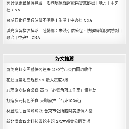
高齡健康產業博覽會 澎湖展遠距醫療與智慧篩檢 | 地方 | 中央
社 CNA
台塑石化連兩週油價不調整 | 生活 | 中央社 CNA
漢光演習榴彈掉落 陸勤部：未裝引信藥包、快解鎖鬆脫納檢討 |
政治 | 中央社 CNA
好文推薦
罷免高虹安團體快閃連署 11/9竹市東門圓環收件
花蓮凌晨地震規模4.4 最大震度3級
心理諮商結合桌遊 高市「心靈角落工作室」獲補助
打造多元特色美食 東縣府推「台東100碗」
林昱珉助台灣隊奪冠 台東市公所贈阿美族情人袋
新北燈會12米科技靈蛇主題 2/1大都會公園登場