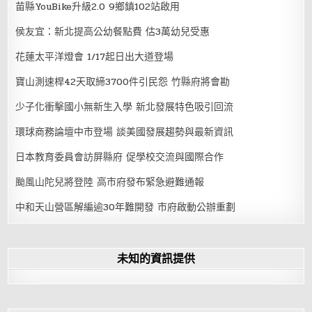
苗縣YouBike升級2.0 9鄉鎮102站啟用
侯友宜：新北提高公幼餐點費 估3萬幼兒受惠
花蓮太平洋燈會 1/17起日出大道登場
寶山測速桿42天取締3700件引民怨 竹縣府將會勘
少子化衝擊國小無新生入學 新北發展特色吸引回流
環球商務論壇中市登場 談美國發展趨勢與最新資訊
日本教育委員會訪屏縣府 促學校交流與國際合作
颱風山陀兒將登陸 高市府發布緊急避難通報
中和天山營區解編逾30年難開發 市府啟動公辦重劃
未知的資訊提供