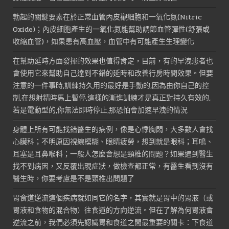
勃起的關鍵要素在於正常血管內皮襯細胞和一氧化氮(Nitric
Oxide)；內皮細胞產生的一氧化氮能幫助調節血管彈性(舒張或
收縮血管)，如果患有高血壓，血管中有可能產生生理變化
在幫助延時方面發揮的效果也值得肯定，目前，有的早洩患者也
會使用它來幫助自己達到不錯的延時和改善行房時間效果。但要
注意的一件事時,訓練持久用的最好是手動的,因為由你自己的控
制,在想射精時馬上暫停,這樣的漸進訓練才是真正對持久有效的,
若是電動型的,你無法即時停止,那恐怕會加速早洩的情況
身體上所有可能找錯醫生的病例，像是心悸胸悶，大多數人會找
心臟科；不明原因視線模糊、眼睛疲勞，想到就是眼科；耳鳴、
耳塞是耳鼻喉科；一般人怎麼會想是頸椎的問題？如果遇到醫生
找不到病因，又反覆出現症狀，做檢查都正常，有醫生看到沒有
醫生時，你要考慮是不是頸椎出問題了
胃食道逆流這個疾病就如同它的名字，其實就是胃中的胃液（或
胃液和食物的混合物）往食道的方向逆流。但在了解為何胃液會
逆流之前，我們必須先認識胃和食道之間最重要的關卡：下食道