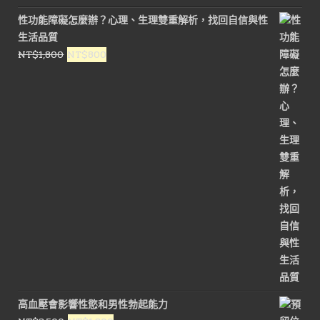
價
價
性功能障礙怎麼辦？心理、生理雙重解析，找回自信與性
格：
格：
生活品質
NT$1,600。
NT$800。
原
目
NT$
1,800
NT$
800
始
前
價
價
格：
格：
NT$1,800。
NT$800。
高血壓會影響性慾和男性勃起能力