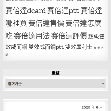
賽倍達dcard
賽倍達ptt
賽倍達
哪裡買
賽倍達售價
賽倍達怎麼
吃
賽倍達用法
賽倍達評價
超級雙
效威而鋼
雙效威而鋼ptt
雙效犀利士
騰 素 官
網
彙整
彙
整
2026 年 8 月