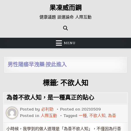
Skip
果凍威而鋼
to
content
健康議題 談運論命 人際互動
MENU
男性陽痿早洩藥:按此進入
標籤:
不欲人知
為善不欲人知，是一種真正的貼心
Posted by
必利勁
Posted on
20210509
Posted in
人際互動
Tagged
一種
,
不欲人知
,
為善
小時候，我學到的做人道理是「為善不欲人知」，不僅因為行善