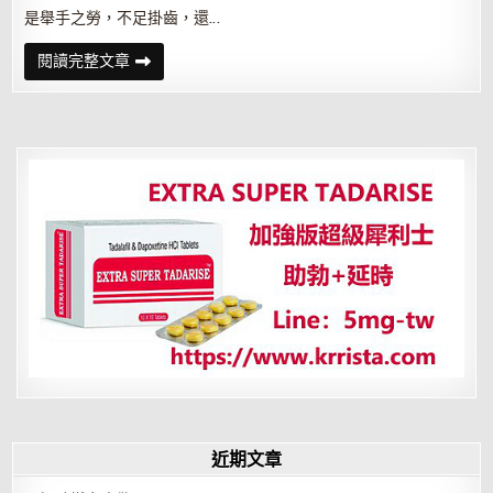
是舉手之勞，不足掛齒，還…
為
閱讀完整文章
善
不
欲
人
知，
是
一
種
真
正
的
貼
心
近期文章