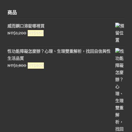
商品
威而鋼口溶錠哪裡買
原
目
NT$
1,200
NT$
550
始
前
價
價
性功能障礙怎麼辦？心理、生理雙重解析，找回自信與性
格：
格：
生活品質
NT$1,200。
NT$550。
原
目
NT$
1,800
NT$
800
始
前
價
價
格：
格：
NT$1,800。
NT$800。