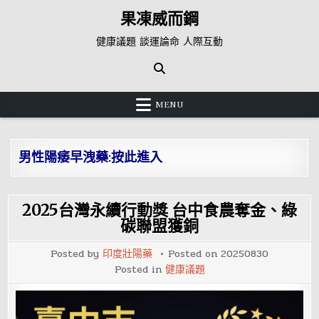
Skip
果凍威而鋼
to
content
健康議題 談運論命 人際互動
MENU
男性陽痿早洩藥:按此進入
2025台灣永續行動獎 台中食農奪金、綠
碳聯盟獲銅
Posted by
印度壯陽藥
Posted on
20250830
Posted in
健康議題