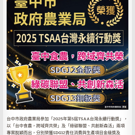
台中市政府農業局參加「2025年第5屆TSAA台灣永續行動獎」，
以「台中食農，跨域齊共榮」及「綠碳聯盟、共創新森活」兩項
專案脫穎而出，分別榮獲SDG12責任消費與生產項目金級獎及