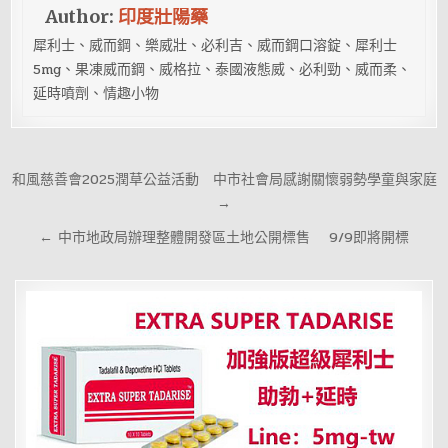
Author:
印度壯陽藥
犀利士、威而鋼、樂威壯、必利吉、威而鋼口溶錠、犀利士
5mg、果凍威而鋼、威格拉、泰國液態威、必利勁、威而柔、
延時噴劑、情趣小物
文
和風慈善會2025潤草公益活動 中市社會局感謝關懷弱勢學童與家庭
章
→
導
← 中市地政局辦理整體開發區土地公開標售 9/9即將開標
覽