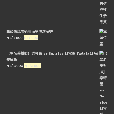
龜頭敏感度過高而早洩怎麼辦
原
目
NT$
1,500
NT$
900
始
前
價
價
【學名藥對照】樂軒昂 vs Sunrise 日常型 Tadalafil 完
格：
格：
整解析
NT$1,500。
NT$900。
原
目
NT$
3,000
NT$
1,500
始
前
價
價
格：
格：
NT$3,000。
NT$1,500。