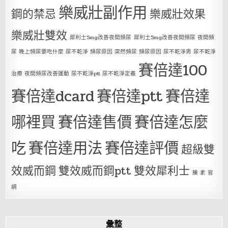
樂威壯副作用
鋼的禁忌
樂威壯效果
樂威壯雙效
犀利士5mg改善夜間頻尿
犀利士5mg改善夜間頻尿 夜間頻
尿 晚上頻尿要吃什麼 尿不乾淨 頻尿原因 突然頻尿 頻尿原因 尿不乾淨男 尿不乾淨
賽倍達100
治療 夜間頻尿改善運動 尿不乾淨ptt 尿不乾淨定義
賽倍達dcard
賽倍達ptt
賽倍達
哪裡買
賽倍達售價
賽倍達怎麼
吃
賽倍達用法
賽倍達評價
超級雙
效威而鋼
雙效威而鋼ptt
雙效犀利士
騰 素 官
網
彙整