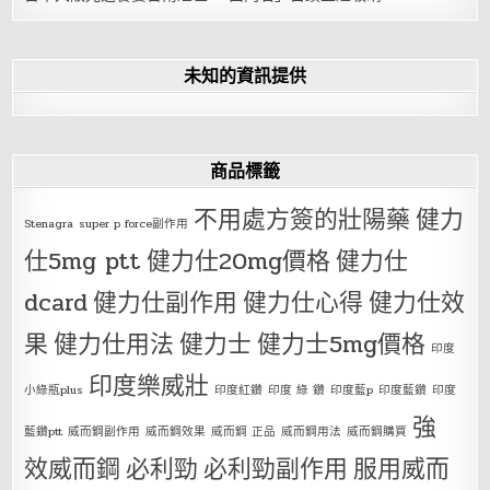
未知的資訊提供
商品標籤
不用處方簽的壯陽藥
健力
Stenagra
super p force副作用
仕5mg ptt
健力仕20mg價格
健力仕
dcard
健力仕副作用
健力仕心得
健力仕效
果
健力仕用法
健力士
健力士5mg價格
印度
印度樂威壯
小綠瓶plus
印度紅鑽
印度 綠 鑽
印度藍p
印度藍鑽
印度
強
藍鑽ptt
威而鋼副作用
威而鋼效果
威而鋼 正品
威而鋼用法
威而鋼購買
效威而鋼
必利勁
必利勁副作用
服用威而