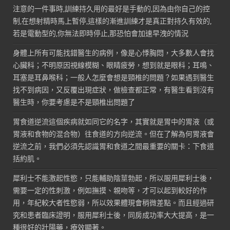
注意的一件事時,訓練持久用的最好是手動的,因為由你自己的控
制,在想射精時馬上暫停,這樣的漸進訓練才是真正對持久有效的,
若是電動型的,你無法即時停止,那恐怕會加速早洩的情況
身體上所有可能找錯醫生的病例，像是心悸胸悶，大多數人會找
心臟科；不明原因視線模糊、眼睛疲勞，想到就是眼科；耳鳴、
耳塞是耳鼻喉科；一般人怎麼會想是頸椎的問題？如果遇到醫生
找不到病因，又反覆出現症狀，做檢查都正常，有醫生看到沒有
醫生時，你要考慮是不是頸椎出問題了
胃食道逆流這個疾病就如同它的名字，其實就是胃中的胃液（或
胃液和食物的混合物）往食道的方向逆流。但在了解為何胃液會
逆流之前，我們必須先認識胃和食道之間最重要的關卡：下食道
括約肌。
犀利士不能激起性慾，只能輔助陰莖勃起，所以服用犀利士後，
需要一定的性刺激，例如撫摸、親吻等，才可以起到較好的作
用，年紀較大者性慾弱，所以效果體現會稍微差點。而且經過研
究和患者臨床證明，服用犀利士後，同房成功率大大提高，是一
種很好的壯陽藥，療效顯著。