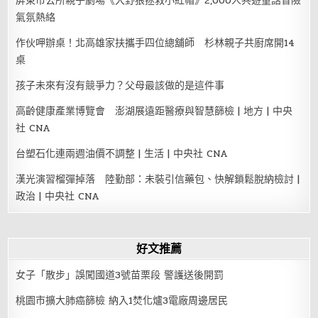
屏東市公所親子劇場《大野狼拯救小紅帽》2,000人共遊童話冒險
氣氛熱絡
作伙呷辦桌！北高雄家扶攜手四位總舖師 杉林親子共廚席開14
桌
孩子未來有沒有競爭力？父母最該做的是這件事
高齡健康產業博覽會 澎湖展遠距醫療與智慧篩檢 | 地方 | 中央
社 CNA
台塑石化連兩週油價不調整 | 生活 | 中央社 CNA
漢光演習榴彈掉落 陸勤部：未裝引信藥包、快解鎖鬆脫納檢討 |
政治 | 中央社 CNA
好文推薦
女子「散步」誤闖國道3號苗栗段 警護送後開罰
桃園市擴大肺癌篩檢 納入1焚化爐3電廠周邊居民