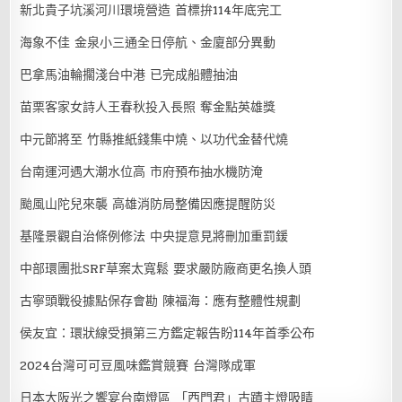
新北貴子坑溪河川環境營造 首標拚114年底完工
海象不佳 金泉小三通全日停航、金廈部分異動
巴拿馬油輪擱淺台中港 已完成船體抽油
苗栗客家女詩人王春秋投入長照 奪金點英雄獎
中元節將至 竹縣推紙錢集中燒、以功代金替代燒
台南運河遇大潮水位高 市府預布抽水機防淹
颱風山陀兒來襲 高雄消防局整備因應提醒防災
基隆景觀自治條例修法 中央提意見將刪加重罰鍰
中部環團批SRF草案太寬鬆 要求嚴防廠商更名換人頭
古寧頭戰役據點保存會勘 陳福海：應有整體性規劃
侯友宜：環狀線受損第三方鑑定報告盼114年首季公布
2024台灣可可豆風味鑑賞競賽 台灣隊成軍
日本大阪光之饗宴台南燈區 「西門君」古蹟主燈吸睛