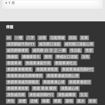
« 7 月
標籤
IG
一種
八字
出現
功能障礙
因為
如果
威而鋼副作用PTT
威而鋼口溶錠
威而鋼口溶錠心得
威而鋼哪裡買
威而鋼 四 分 之 一顆
性功能
性慾
攝護腺
攝護腺發炎
服用
樂威壯口溶錠
沒有
泰國果凍
泰國果凍副作用
泰國果凍吃法
泰國果凍哪裡買
泰國果凍喝酒
泰國果凍威而鋼PTT
泰國果凍威而鋼哪裡買
泰國果凍威而鋼心得
泰國果凍威而鋼蝦皮
泰國果凍心得
泰國果凍成分
泰國果凍效果
泰國 果凍 購買
液態威心得
液態威而鋼
液態威而鋼PTT
液態威購買
生活
男性
身體
這樣
陽痿
需要
面相
風水
飲食