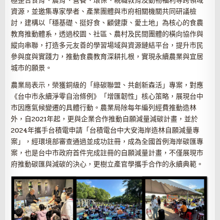
極整合食育、農育、營養、環保、親職教育及動物福利等跨領域
資源，並邀集專家學者、產業團體與市府相關機關共同研議檢
討，建構以「穩基礎、挺好食、顧健康、愛土地」為核心的食農
教育推動體系，透過校園、社區、農村及民間團體的橫向協作與
縱向串聯，打造多元友善的學習場域與資源鏈結平台，提升市民
參與度與實踐力，推動食農教育深耕扎根，實現永續農業與宜居
城市的願景。
農業局表示，榮獲銅級的「綠碳聯盟、共創新森活」專案，對應
《台中市永續淨零自治條例》「增匯韌性」核心策略，展現台中
市因應氣候變遷的具體行動。農業局除每年編列經費推動造林
外，自2021年起，更與企業合作推動自願減量減碳計畫，並於
2024年攜手台積電申請「台積電台中大安海岸造林自願減量專
案」，經環境部審查通過並成功註冊，成為全國首例海岸碳匯專
案，也是台中市政府首件完成註冊的自願減量計畫，不僅展現市
府推動碳匯與減碳的決心，更樹立產官學攜手合作的永續典範。