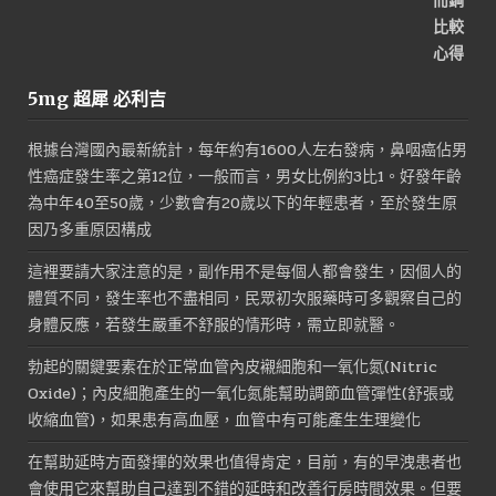
5mg 超犀 必利吉
根據台灣國內最新統計，每年約有1600人左右發病，鼻咽癌佔男
性癌症發生率之第12位，一般而言，男女比例約3比1。好發年齡
為中年40至50歲，少數會有20歲以下的年輕患者，至於發生原
因乃多重原因構成
這裡要請大家注意的是，副作用不是每個人都會發生，因個人的
體質不同，發生率也不盡相同，民眾初次服藥時可多觀察自己的
身體反應，若發生嚴重不舒服的情形時，需立即就醫。
勃起的關鍵要素在於正常血管內皮襯細胞和一氧化氮(Nitric
Oxide)；內皮細胞產生的一氧化氮能幫助調節血管彈性(舒張或
收縮血管)，如果患有高血壓，血管中有可能產生生理變化
在幫助延時方面發揮的效果也值得肯定，目前，有的早洩患者也
會使用它來幫助自己達到不錯的延時和改善行房時間效果。但要