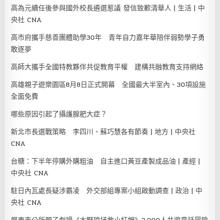
高為元續任後參與國外校長遴選惹議 發信致歉清華人 | 生活 | 中
央社 CNA
高市府攜手慈善團體助學30年 青年自力嘉年華陪伴弱勢學子勇
敢逐夢
高師大攜手全國特教夥伴共促教育平權 建構共融教育支持網絡
高雄親子遊樂園區8月8日正式開幕 全國最大半室內、30項設施
全面免費
哪些原因引起了攝護腺肥大症？
新北市長選戰策略 李四川、蘇巧慧各有節奏 | 地方 | 中央社
CNA
台糖：下半年停購外購粗油 自主進口黃豆產製成品油 | 產經 |
中央社 CNA
駐日內瓦處長疑涉霸凌 外交部組專案小組啟動調查 | 政治 | 中
央社 CNA