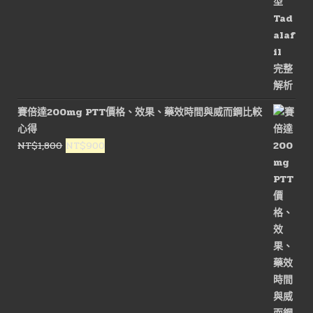
賽倍達200mg PTT價格、效果、藥效時間與威而鋼比較
心得
原
目
NT$
1,800
NT$
900
始
前
價
價
格：
格：
NT$1,800。
NT$900。