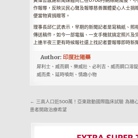
黃偉哲感謝新聞媒體同仁在0706丹納絲颱風後，
作報導，反映災民心聲及報導慈善團體愛心人士捐
便當物資捐贈等。
理事長邱仁武表示，早期的新聞記者是寫稿紙、照
傳送稿件，如今一部電腦、一支手機就搞定照片及
上連半夜三更有時候報社還上找記者要報導即時新
Author:
印度壯陽藥
犀利士、威而鋼、樂威壯、必利吉、威而鋼口溶錠
威而柔、延時噴劑、情趣小物
文
← 三高人口近500萬！亞東啟動國際臨床試驗 為糖
章
患者開啟治療希望
導
覽