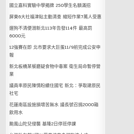
國立嘉科實驗中學揭牌 250學生名額滿招
屏東6大社福津貼主動清查 縮短作業7萬人受惠
遛狗不清便溺新北113年告發114件 最高罰
6000元
12強賽在即 北市要求大巨蛋11/9前完成公安申
報
新北板橋某餐廳疑食物中毒案 衛生局命暫停營
業
議員率原民陳情盼續住國宅 新北：爭取建原民
社宅
花蓮南區設施損壞苦無水 議長號召捐2000箱
飲用水
颱風山陀兒侵襲 基隆2日停班停課