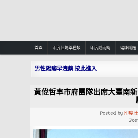
Skip
to
content
首頁
印度壯陽藥種類
印度威而鋼
健康議題
男性陽痿早洩藥:按此進入
黃偉哲率市府團隊出席大臺南新聞
Posted by
印度壯
Pos