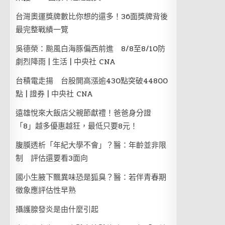
台灣奧運獎牌數比你想的還多！36面獎牌背後
最完整戰績一覽
吳德榮：颱風白海豚偏西前進 8/8至8/10防
劇烈降雨 | 生活 | 中央社 CNA
台積電走揚 台股開高漲逾430點突破44800
點 | 證券 | 中央社 CNA
遠雄悅來大飯店父親節獻禮！爸爸身分證
「8」越多優惠越狂，最低只要8元！
腹膜透析「年紀大學不會」？醫：年齡並非限
制 評估還要看3面向
國小生腋下飄異味恐是狐臭？醫：若伴青春期
徵象應評估性早熟
攝護腺發炎是由什麼引起