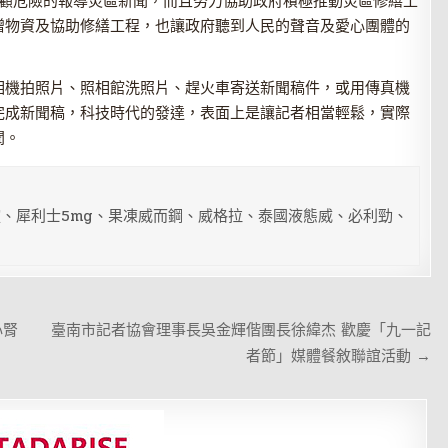
不顧危險的報導災區新聞，而且努力協助政府積極推動災區修繕工
贈物資及協助修繕工程，也讓政府聽到人民的聲音及愛心團體的
相機拍照片、照相館洗照片、趕火車寄送新聞稿件，或用傳真機
完成新聞稿，科技時代的發達，表面上是讓記者相當輕鬆，實際
聞。
、犀利士5mg、果凍威而鋼、威格拉、泰國液態威、必利勁、
心腎
臺南市記者協會理事長吳金輝偕團長徐緯杰 歡慶「九一記
者節」媒體餐敘聯誼活動 →