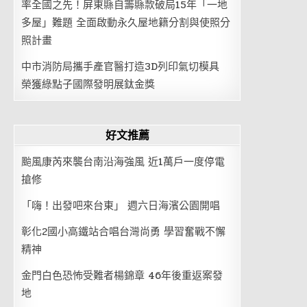
率全國之先！屏東縣自籌縣款破局15年「一地
多屋」難題 全面啟動永久屋地籍分割與使照分
照計畫
中市消防局攜手產官醫打造3D列印氣切模具
榮獲綠點子國際發明展鈦金獎
好文推薦
颱風康芮來襲台南沿海強風 近1萬戶一度停電
搶修
「嗨！出發吧來台東」 週六日海濱公園開唱
彰化2國小高鐵站合唱台灣尚勇 學習奮戰不懈
精神
金門白色恐怖受難者楊錦章 46年後重返案發
地