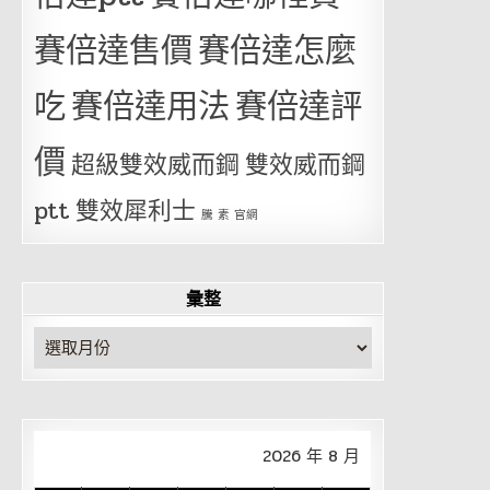
賽倍達售價
賽倍達怎麼
吃
賽倍達用法
賽倍達評
價
超級雙效威而鋼
雙效威而鋼
ptt
雙效犀利士
騰 素 官網
彙整
彙
整
2026 年 8 月