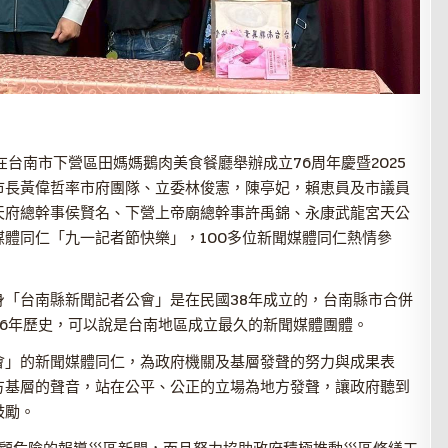
台南市下營區田媽媽鵝肉美食餐廳舉辦成立76周年慶暨2025
市長黃偉哲率市府團隊、立委林俊憲，陳亭妃，賴恵員及市議員
天府總幹事侯賢名、下營上帝廟總幹事許禹錦、永康武龍宮天公
體同仁「九一記者節快樂」，100多位新聞媒體同仁熱情參
「台南縣新聞記者公會」是在民國38年成立的，台南縣市合併
6年歷史，可以說是台南地區成立最久的新聞媒體團體。
會」的新聞媒體同仁，為政府機關及基層發聲的努力與成果表
方基層的聲音，站在公平、公正的立場為地方發聲，讓政府聽到
鼓勵。