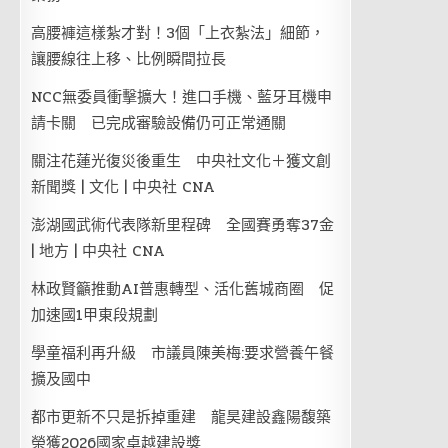
高腰褲這樣紮才對！3個「上衣紮法」細節，
讓腰線往上移、比例瞬間拉長
NCC無委員衝擊擴大！進口手機、藍牙耳機申
請卡關 已完成審驗設備仍可正常通關
關注花蓮光復災後重生 中央社文化＋獲文創
新聞獎 | 文化 | 中央社 CNA
澎湖國武術代表隊新里程碑 全國賽勇奪37金
| 地方 | 中央社 CNA
林政賢籲推動AI普惠轉型、活化舊城商圈 促
加速國1甲東段規劃
學童福利再升級 市議員陳美梅:要求營養午餐
擴及國中
都市更新不只是拆掉重建 龍昊建設鑫陽馥築
榮獲2026國家卓越建設獎