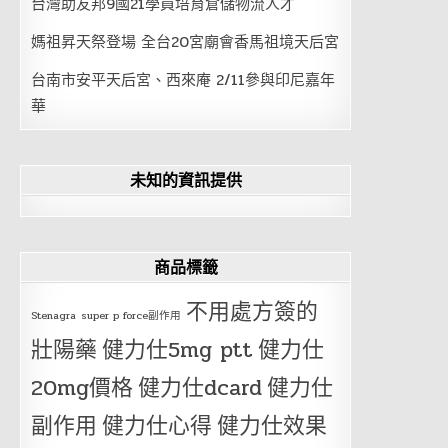
台灣助友邦9國21學員培育倉儲物流人才
媽祖昇天祭登場 全台20宮廟會香馬祖境天后宮
台南市安平天后宮、西來庵 2/11參與印尼嘉年
華
未知的資訊提供
商品標籤
不用處方簽的
Stenagra
super p force副作用
壯陽藥
健力仕5mg ptt
健力仕
20mg價格
健力仕dcard
健力仕
副作用
健力仕心得
健力仕效果