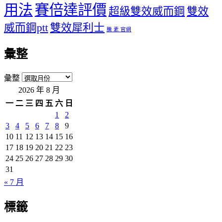
用法
賽倍達評價
超級雙效威而鋼
雙效
威而鋼ptt
雙效犀利士
騰 素 官網
彙整
彙整
2026 年 8 月
一
二
三
四
五
六
日
1
2
3
4
5
6
7
8
9
10
11
12
13
14
15
16
17
18
19
20
21
22
23
24
25
26
27
28
29
30
31
« 7 月
標籤