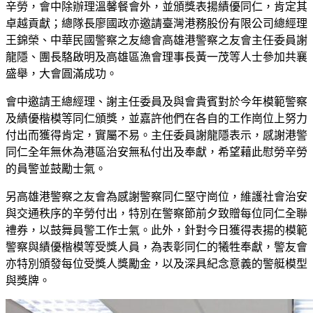
辛勞，會中除辦理溫馨餐會外，並頒獎表揚績優同仁，肯定其
卓越貢獻；總隊長廖國政亦邀請臺灣港務股份有限公司總經理
王錦榮、中華民國警察之友總會高雄港警察之友會主任委員謝
龍隱、團長駱啟明及高雄區漁會理事長黃一茂等人士參加共襄
盛舉，大會圓滿成功。
會中邀請王總經理、謝主任委員及與會貴賓對於今年模範警察
及績優楷模等同仁頒獎，並嘉許他們在各自的工作崗位上努力
付出而獲得肯定，實屬不易。主任委員謝龍隱表示，感謝港警
同仁全年無休為港區治安無私付出及奉獻，希望藉此慰勞辛勞
的員警並鼓勵士氣。
另高雄港警察之友會為感謝警察同仁堅守崗位，維護社會治安
與交通秩序的辛勞付出，特別在警察節前夕致贈每位同仁全聯
禮券，以鼓舞員警工作士氣。此外，針對今日獲得表揚的模範
警察與績優楷模等受獎人員，為表彰同仁的犧牲奉獻，警友會
亦特別頒發每位受獎人獎勵金，以及深具紀念意義的警艇模型
與獎牌。