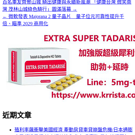
百名車友齊聚山城 騎出健康與永續新風潮 「健康台灣 微笑南
灣 茂林山城綠色騎行」圓滿落幕 →
← 微軟發表 Majorana 2 量子晶片 量子位元可靠性提升千
倍、瞄準 2029 商用化
近期文章
殖利率飆衝擊美國經濟 牽動房貸車貸崩盤危機/日本通膨