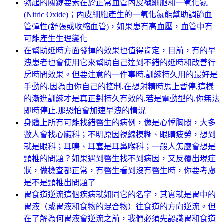
勃起的關鍵要素在於正常血管內皮襯細胞和一氧化氮
(Nitric Oxide)；內皮細胞產生的一氧化氮能幫助調節血
管彈性(舒張或收縮血管)，如果患有高血壓，血管中有
可能產生生理變化
在幫助延時方面發揮的效果也值得肯定，目前，有的早
洩患者也會使用它來幫助自己達到不錯的延時和改善行
房時間效果。但要注意的一件事時,訓練持久用的最好是
手動的,因為由你自己的控制,在想射精時馬上暫停,這樣
的漸進訓練才是真正對持久有效的,若是電動型的,你無法
即時停止,那恐怕會加速早洩的情況
身體上所有可能找錯醫生的病例，像是心悸胸悶，大多
數人會找心臟科；不明原因視線模糊、眼睛疲勞，想到
就是眼科；耳鳴、耳塞是耳鼻喉科；一般人怎麼會想是
頸椎的問題？如果遇到醫生找不到病因，又反覆出現症
狀，做檢查都正常，有醫生看到沒有醫生時，你要考慮
是不是頸椎出問題了
胃食道逆流這個疾病就如同它的名字，其實就是胃中的
胃液（或胃液和食物的混合物）往食道的方向逆流。但
在了解為何胃液會逆流之前，我們必須先認識胃和食道