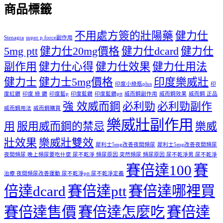
商品標籤
不用處方簽的壯陽藥
健力仕
Stenagra
super p force副作用
5mg ptt
健力仕20mg價格
健力仕dcard
健力仕
副作用
健力仕心得
健力仕效果
健力仕用法
健力士
健力士5mg價格
印度樂威壯
印度小綠瓶plus
印
度紅鑽
印度 綠 鑽
印度藍p
印度藍鑽
印度藍鑽ptt
威而鋼副作用
威而鋼效果
威而鋼 正品
強 效威而鋼
必利勁
必利勁副作
威而鋼用法
威而鋼購買
樂威壯副作用
用
服用威而鋼的禁忌
樂威
壯效果
樂威壯雙效
犀利士5mg改善夜間頻尿
犀利士5mg改善夜間頻尿
夜間頻尿 晚上頻尿要吃什麼 尿不乾淨 頻尿原因 突然頻尿 頻尿原因 尿不乾淨男 尿不乾淨
賽倍達100
賽
治療 夜間頻尿改善運動 尿不乾淨ptt 尿不乾淨定義
倍達dcard
賽倍達ptt
賽倍達哪裡買
賽倍達售價
賽倍達怎麼吃
賽倍達