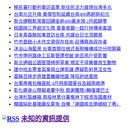
移民署行動列車訪苗栗 新住民活力展現台灣多元
台南元旦升旗 黃偉哲盼延續台南400再創新紀元
新北捷輕軌常客回饋金逾400萬未領 2月起歸零
桃園辦三界爺文化祭 客委會籲一起打拚傳承客語
日本青森縣知事首訪台南 共譜台日交流願景
竹市登錄小木作文資保存技術 莊傳興為保存者
沐浴山海藍景 台東首間住宿式長照機構成功分院開幕
竹市學府路施工瓦斯管遭挖破 逾百用戶受影響
新北通過公園管理條例草案 規定不得棄養放生動物
建中校友聚會菜單與立牌惹議 遭疑影射意淫女性
嘉縣百條步道建置離線地圖 降低迷途風險
台東再推包機直航 4月飛泰國曼谷及越南峴港
彰化邀身心障礙者慶中秋 致謝獲贈3輛復康巴士
台灣杉製蜂箱 南投林業分署推林下經濟及國產材
韓國瑜赴基隆籲反罷免 自嘲「謝國樑去選總統了嗎」
未知的資訊提供