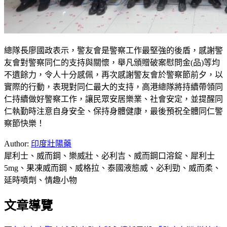
總隊長廖國政表示，警友會是警察工作最堅強的後盾，感謝警
友會對警察同仁的支持與關懷，舉凡頒贈破案慰問金(品)等均
不遺餘力，令人十分感佩，再次感謝警友會於警察節前夕，以
實際的行動，表現對同仁最大的支持，高港總隊將持續帶領同
仁持續做好警察工作，讓民眾安居樂業、社會安定，並提醒同
仁執勤時注意自身安全、保持身體健康，最後預祝全體同仁警
察節快樂！
Author:
印度壯陽藥
犀利士、威而鋼、樂威壯、必利吉、威而鋼口溶錠、犀利士
5mg、果凍威而鋼、威格拉、泰國液態威、必利勁、威而柔、
延時噴劑、情趣小物
文章導覽