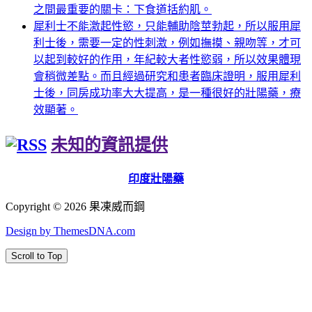
之間最重要的關卡：下食道括約肌。
犀利士不能激起性慾，只能輔助陰莖勃起，所以服用犀
利士後，需要一定的性刺激，例如撫摸、親吻等，才可
以起到較好的作用，年紀較大者性慾弱，所以效果體現
會稍微差點。而且經過研究和患者臨床證明，服用犀利
士後，同房成功率大大提高，是一種很好的壯陽藥，療
效顯著。
未知的資訊提供
印度壯陽藥
Copyright © 2026 果凍威而鋼
Design by ThemesDNA.com
Scroll to Top