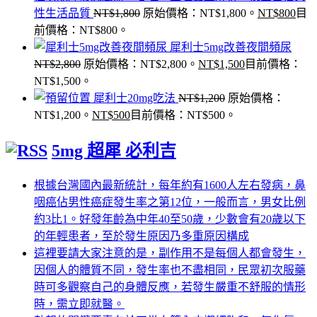
性生活品質
NT$
1,800
原始價格：NT$1,800。
NT$
800
目
前價格：NT$800。
犀利士5mg改善夜間頻尿
NT$
2,800
原始價格：NT$2,800。
NT$
1,500
目前價格：
NT$1,500。
犀利士20mg吃法
NT$
1,200
原始價格：
NT$1,200。
NT$
500
目前價格：NT$500。
5mg 超犀 必利吉
根據台灣國內最新統計，每年約有1600人左右發病，鼻
咽癌佔男性癌症發生率之第12位，一般而言，男女比例
約3比1。好發年齡為中年40至50歲，少數會有20歲以下
的年輕患者，至於發生原因乃多重原因構成
這裡要請大家注意的是，副作用不是每個人都會發生，
因個人的體質不同，發生率也不盡相同，民眾初次服藥
時可多觀察自己的身體反應，若發生嚴重不舒服的情形
時，需立即就醫。