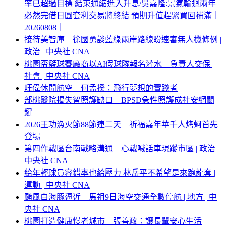
率已超過目標 結束通縮進入升息/吳嘉隆:景氣輪迴兩年
必然完借日圓套利交易將終結 預期升值趕緊買回補滿｜
20260808｜
接待美智庫 徐國勇談藍綠兩岸路線盼速審無人機條例 |
政治 | 中央社 CNA
桃園盃籃球賽廠商以AI假球隊報名灌水 負責人交保 |
社會 | 中央社 CNA
旺偉休閒航空 何孟揆：飛行夢想的實踐者
部桃醫院揭失智照護缺口 BPSD急性照護成社安網關
鍵
2026王功漁火節88節連二天 祈福嘉年華千人烤蚵首先
登場
第四作戰區台南戰略溝通 心戰喊話車現蹤市區 | 政治 |
中央社 CNA
給年輕球員容錯率也給壓力 林岳平不希望是來跑龍套 |
運動 | 中央社 CNA
颱風白海豚逼近 馬祖9日海空交通全數停航 | 地方 | 中
央社 CNA
桃園打造健康慢老城市 張善政：讓長輩安心生活