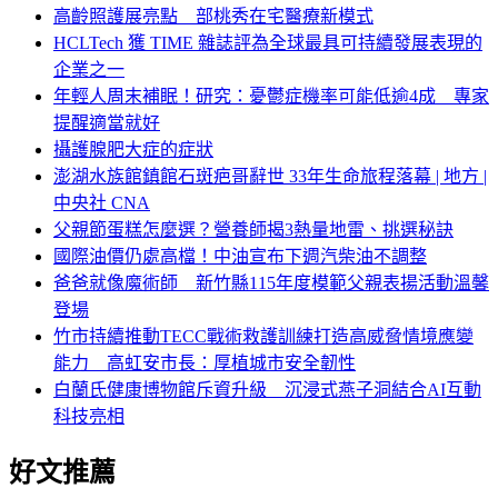
高齡照護展亮點 部桃秀在宅醫療新模式
HCLTech 獲 TIME 雜誌評為全球最具可持續發展表現的
企業之一
年輕人周末補眠！研究：憂鬱症機率可能低逾4成 專家
提醒適當就好
攝護腺肥大症的症狀
澎湖水族館鎮館石斑疤哥辭世 33年生命旅程落幕 | 地方 |
中央社 CNA
父親節蛋糕怎麼選？營養師揭3熱量地雷、挑選秘訣
國際油價仍處高檔！中油宣布下週汽柴油不調整
爸爸就像魔術師 新竹縣115年度模範父親表揚活動溫馨
登場
竹市持續推動TECC戰術救護訓練打造高威脅情境應變
能力 高虹安市長：厚植城市安全韌性
白蘭氏健康博物館斥資升級 沉浸式燕子洞結合AI互動
科技亮相
好文推薦