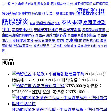
威而鋼副作用ptt
威而鋼口溶錠
威而鋼口溶
ig
一種
八字
出現
功能障礙
因為
如果
攝護腺
攝
錠心得
威而鋼哪裡買
威而鋼 四 分 之 一顆
性功能
性慾
護腺發炎
泰國果凍
泰國果凍副
樂威壯口溶錠
沒有
服用
作用
泰國果凍哪裡買
泰國果凍喝酒
泰國果凍吃法
泰國果凍威而鋼ptt
泰國果凍威而鋼哪裡買
泰國果凍威而鋼心得
泰國果凍威而鋼蝦皮
泰國果
泰國 果凍 購買
泰國果凍成分
凍心得
泰國果凍效果
液態威心得
液態
威而鋼
液態威而鋼ptt
液態威購買
男性
陽痿
需要
生活
身體
這樣
面相
風水
飲
食
商品
中途軟，小弟弟勃起硬度不夠
NT$
1,600
原
始價格：NT$1,600。
NT$
800
目前價格：NT$800。
沒處方籤買威而鋼
NT$
3,000
原始價格：
NT$3,000。
NT$
1,600
目前價格：NT$1,600。
性功能障礙怎麼辦？心理、生理雙重解析，找回自信與