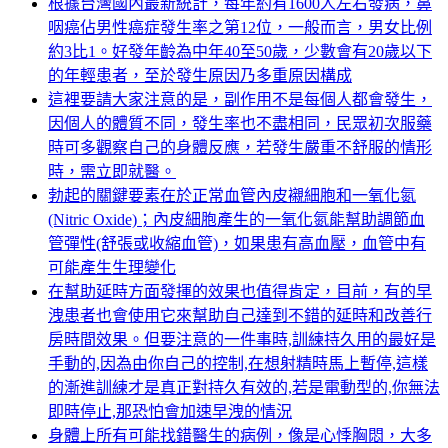
根據台灣國內最新統計，每年約有1600人左右發病，鼻
咽癌佔男性癌症發生率之第12位，一般而言，男女比例
約3比1。好發年齡為中年40至50歲，少數會有20歲以下
的年輕患者，至於發生原因乃多重原因構成
這裡要請大家注意的是，副作用不是每個人都會發生，
因個人的體質不同，發生率也不盡相同，民眾初次服藥
時可多觀察自己的身體反應，若發生嚴重不舒服的情形
時，需立即就醫。
勃起的關鍵要素在於正常血管內皮襯細胞和一氧化氮
(Nitric Oxide)；內皮細胞產生的一氧化氮能幫助調節血
管彈性(舒張或收縮血管)，如果患有高血壓，血管中有
可能產生生理變化
在幫助延時方面發揮的效果也值得肯定，目前，有的早
洩患者也會使用它來幫助自己達到不錯的延時和改善行
房時間效果。但要注意的一件事時,訓練持久用的最好是
手動的,因為由你自己的控制,在想射精時馬上暫停,這樣
的漸進訓練才是真正對持久有效的,若是電動型的,你無法
即時停止,那恐怕會加速早洩的情況
身體上所有可能找錯醫生的病例，像是心悸胸悶，大多