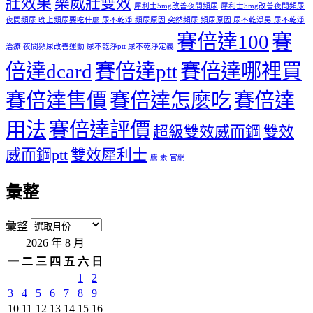
壯效果
樂威壯雙效
犀利士5mg改善夜間頻尿
犀利士5mg改善夜間頻尿
夜間頻尿 晚上頻尿要吃什麼 尿不乾淨 頻尿原因 突然頻尿 頻尿原因 尿不乾淨男 尿不乾淨
賽倍達100
賽
治療 夜間頻尿改善運動 尿不乾淨ptt 尿不乾淨定義
倍達dcard
賽倍達ptt
賽倍達哪裡買
賽倍達售價
賽倍達怎麼吃
賽倍達
用法
賽倍達評價
超級雙效威而鋼
雙效
威而鋼ptt
雙效犀利士
騰 素 官網
彙整
彙整
2026 年 8 月
一
二
三
四
五
六
日
1
2
3
4
5
6
7
8
9
10
11
12
13
14
15
16