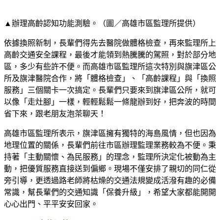
▲辦理高齡認知功能測驗。（圖／高雄市區監理所提供）
依據換照新制，長輩們得先去醫院做體格檢查，再來監理所上
高齡交通安全課程，最後才能領到熱騰騰的駕照，對於部分地
區，多少有些許不便。而高雄市區監理所這次特別與旗津區公
所及旗津醫院合作，將「體格檢查」、「高齡課程」與「換照
服務」三個關卡一次搞定。長輩們只要來到旗津區公所，就可
以像「走灶腳」一樣，輕輕鬆鬆一條龍辦到好，把奔波的時間
省下來，跟老朋友泡茶聊天！
高雄市區監理所表示，旗津區擁有獨特的海島風情，但也因為
地理位置的關係，長輩們前往市區辦理監理業務較為不便。秉
持著「主動關懷、為民服務」的理念，監理所決定化被動為主
動，把優質服務直接送到偏鄉。現場不僅安排了親切的同仁從
旁引導，更透過路老師將枯燥的交通法規變成活潑有趣的必備
常識，幫長輩們的交通知識「保養升級」，希望大家都能開開
心心出門、平平安安回家。