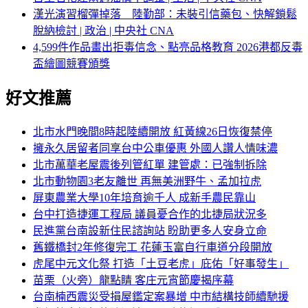
漢光演習榴彈掉落 陸勤部：未裝引信藥包、快解鎖鬆
脫納檢討 | 政治 | 中央社 CNA
4,599件作品畫出拒毒信念、點亮品格教育 2026港都反毒
盃繪圖競賽頒獎
好文推薦
北市水門晚間8時起陸續開放 紅黃線26日恢復禁停
擁永久居留者同享台中公車優惠 外國人讚人情味濃
北市萬華老屋震後列管紅單 建管處：已強制拆除
北市動物園3老友離世 再無美洲野牛、孟加拉虎
屏東農業大學10年培育逾千人 成新手農民靠山
台中打造捷運工程局 議員憂合作的北捷局狀況多
民進黨台南設新住民諮詢站 盼助更多人安身立命
舊鐵橋封2年修復完工 花蓮玉富自行車道分段開放
虎尾中元文化祭 打造「土豆老虎」庇佑「好事發生」
苗栗（火旁）龍點睛 客庄元宵節慶揭序幕
台南楠西震災受損屋鑑定案暴增 中市結構技師續馳援