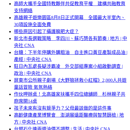
高師大攜手全國特教夥伴共促教育平權 建構共融教育
支持網絡
高雄親子遊樂園區8月8日正式開幕 全國最大半室內、
30項設施全面免費
哪些原因引起了攝護腺肥大症？
新北市長選戰策略 李四川、蘇巧慧各有節奏 | 地方 | 中
央社 CNA
台糖：下半年停購外購粗油 自主進口黃豆產製成品油 |
產經 | 中央社 CNA
駐日內瓦處長疑涉霸凌 外交部組專案小組啟動調查 |
政治 | 中央社 CNA
屏東市公所親子劇場《大野狼拯救小紅帽》2,000人共遊
童話冒險 氣氛熱絡
作伙呷辦桌！北高雄家扶攜手四位總舖師 杉林親子共
廚席開14桌
孩子未來有沒有競爭力？父母最該做的是這件事
高齡健康產業博覽會 澎湖展遠距醫療與智慧篩檢 | 地
方 | 中央社 CNA
台塑石化連兩週油價不調整 | 生活 | 中央社 CNA