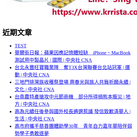
近期文章
TEST
華爾街日報：蘋果因應記憶體短缺 iPhone、MacBook
測試用中製晶片 | 國際 | 中央社 CNA
台北永豐旺寶職業隊 奪T3X台灣聯賽台北站冠軍 | 運
動 | 中央社 CNA
三地門排灣族收穫祭登場 周春米與族人共舞祈願永續 |
文化 | 中央社 CNA
台南農特產搶攻中元節商機 部分所得捐熊本賑災 | 地
方 | 中央社 CNA
高為元續任後參與國外校長遴選惹議 發信致歉清華人 |
生活 | 中央社 CNA
高市府攜手慈善團體助學30年 青年自力嘉年華陪伴弱
勢學子勇敢逐夢