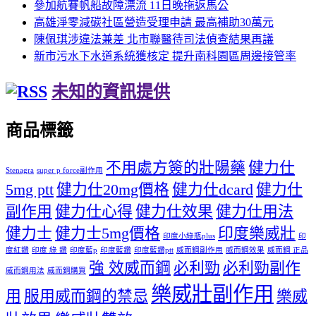
參加航賽帆船故障漂流 11日晚拖返馬公
高雄淨零減碳社區營造受理申請 最高補助30萬元
陳佩琪涉違法兼差 北市聯醫待司法偵查結果再議
新市污水下水道系統獲核定 提升南科園區周邊接管率
未知的資訊提供
商品標籤
不用處方簽的壯陽藥
健力仕
Stenagra
super p force副作用
5mg ptt
健力仕20mg價格
健力仕dcard
健力仕
副作用
健力仕心得
健力仕效果
健力仕用法
健力士
健力士5mg價格
印度樂威壯
印度小綠瓶plus
印
度紅鑽
印度 綠 鑽
印度藍p
印度藍鑽
印度藍鑽ptt
威而鋼副作用
威而鋼效果
威而鋼 正品
強 效威而鋼
必利勁
必利勁副作
威而鋼用法
威而鋼購買
樂威壯副作用
用
服用威而鋼的禁忌
樂威