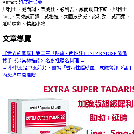
Author:
印度壯陽藥
犀利士、威而鋼、樂威壯、必利吉、威而鋼口溶錠、犀利士
5mg、果凍威而鋼、威格拉、泰國液態威、必利勁、威而柔、
延時噴劑、情趣小物
文章導覽
【世界的饗饗】第⼆章「味旅 • 西班牙」INPARADISE 饗饗
攜⼿《⽶其林指南》名廚推聯名料理 →
← 小中風是中風前兆？醫揭「暫時性腦缺血」危險警訊 3個月
內恐增中風風險