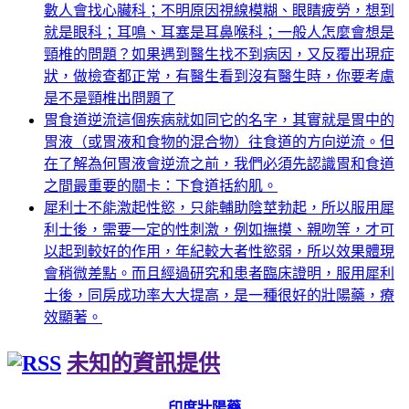
數人會找心臟科；不明原因視線模糊、眼睛疲勞，想到
就是眼科；耳鳴、耳塞是耳鼻喉科；一般人怎麼會想是
頸椎的問題？如果遇到醫生找不到病因，又反覆出現症
狀，做檢查都正常，有醫生看到沒有醫生時，你要考慮
是不是頸椎出問題了
胃食道逆流這個疾病就如同它的名字，其實就是胃中的
胃液（或胃液和食物的混合物）往食道的方向逆流。但
在了解為何胃液會逆流之前，我們必須先認識胃和食道
之間最重要的關卡：下食道括約肌。
犀利士不能激起性慾，只能輔助陰莖勃起，所以服用犀
利士後，需要一定的性刺激，例如撫摸、親吻等，才可
以起到較好的作用，年紀較大者性慾弱，所以效果體現
會稍微差點。而且經過研究和患者臨床證明，服用犀利
士後，同房成功率大大提高，是一種很好的壯陽藥，療
效顯著。
未知的資訊提供
印度壯陽藥