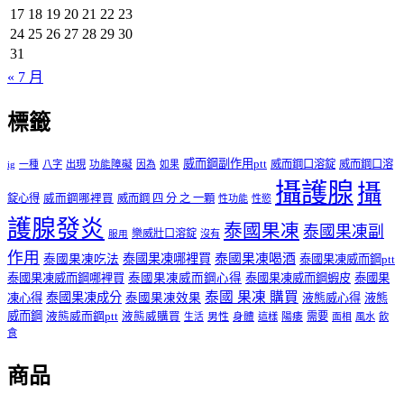
17
18
19
20
21
22
23
24
25
26
27
28
29
30
31
« 7 月
標籤
威而鋼副作用ptt
威而鋼口溶錠
威而鋼口溶
ig
一種
八字
出現
功能障礙
因為
如果
攝護腺
攝
錠心得
威而鋼哪裡買
威而鋼 四 分 之 一顆
性功能
性慾
護腺發炎
泰國果凍
泰國果凍副
樂威壯口溶錠
沒有
服用
作用
泰國果凍哪裡買
泰國果凍喝酒
泰國果凍吃法
泰國果凍威而鋼ptt
泰國果凍威而鋼哪裡買
泰國果凍威而鋼心得
泰國果凍威而鋼蝦皮
泰國果
泰國 果凍 購買
泰國果凍成分
凍心得
泰國果凍效果
液態威心得
液態
威而鋼
液態威而鋼ptt
液態威購買
男性
陽痿
需要
生活
身體
這樣
面相
風水
飲
食
商品