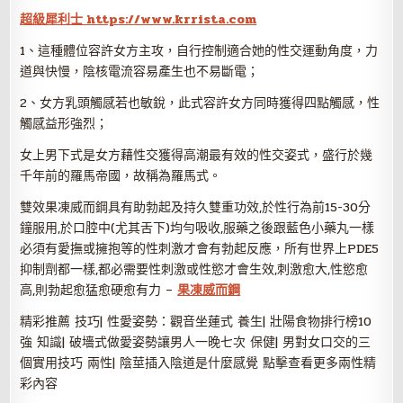
超級犀利士 https://www.krrista.com
1、這種體位容許女方主攻，自行控制適合她的性交運動角度，力
道與快慢，陰核電流容易產生也不易斷電；
2、女方乳頭觸感若也敏銳，此式容許女方同時獲得四點觸感，性
觸感益形強烈；
女上男下式是女方藉性交獲得高潮最有效的性交姿式，盛行於幾
千年前的羅馬帝國，故稱為羅馬式。
雙效果凍威而鋼具有助勃起及持久雙重功效,於性行為前15-30分
鐘服用,於口腔中(尤其舌下)均勻吸收,服藥之後跟藍色小藥丸一樣
必須有愛撫或擁抱等的性刺激才會有勃起反應，所有世界上PDE5
抑制劑都一樣,都必需要性刺激或性慾才會生效,刺激愈大,性慾愈
高,則勃起愈猛愈硬愈有力 –
果凍威而鋼
精彩推薦 技巧| 性愛姿勢：觀音坐蓮式 養生| 壯陽食物排行榜10
強 知識| 破墻式做愛姿勢讓男人一晚七次 保健| 男對女口交的三
個實用技巧 兩性| 陰莖插入陰道是什麼感覺 點擊查看更多兩性精
彩內容