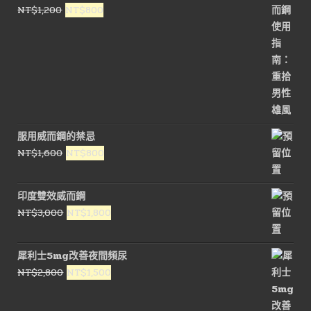
原
目
NT$
1,200
NT$
800
NT$1,000。
NT$450。
始
前
價
價
格：
格：
NT$1,200。
NT$800。
服用威而鋼的禁忌
原
目
NT$
1,600
NT$
800
始
前
價
價
印度雙效威而鋼
格：
格：
原
目
NT$
3,000
NT$
1,800
NT$1,600。
NT$800。
始
前
價
價
犀利士5mg改善夜間頻尿
格：
格：
原
目
NT$
2,800
NT$
1,500
NT$3,000。
NT$1,800。
始
前
價
價