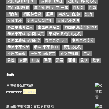
威而鋼副作用PTT
威而鋼口溶錠
威而鋼口溶錠心得
威而鋼哪裡買
威而鋼 四 分 之 一顆
性功能
性慾
攝護腺
攝護腺發炎
服用
樂威壯口溶錠
沒有
泰國果凍
泰國果凍副作用
泰國果凍吃法
泰國果凍哪裡買
泰國果凍喝酒
泰國果凍威而鋼PTT
泰國果凍威而鋼哪裡買
泰國果凍威而鋼心得
泰國果凍威而鋼蝦皮
泰國果凍心得
泰國果凍成分
泰國果凍效果
泰國 果凍 購買
液態威心得
液態威而鋼
液態威而鋼PTT
液態威購買
生活
男性
身體
這樣
陽痿
需要
面相
風水
飲食
商品
早洩藥膏延時噴劑
原
目
NT$
1,000
NT$
450
始
前
價
價
威而鋼使用指南：重拾男性雄風
格：
格：