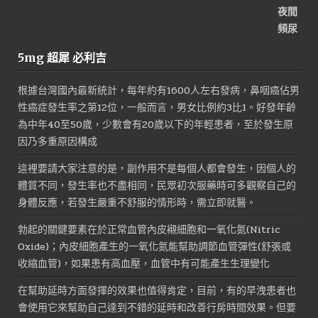
格：
格：
NT$2,800。
NT$1,500。
5mg 超犀 必利吉
根據台灣國內最新統計，每年約有1600人左右發病，鼻咽癌佔男
性癌症發生率之第12位，一般而言，男女比例約3比1。好發年齡
為中年40至50歲，少數會有20歲以下的年輕患者，至於發生原
因乃多重原因構成
這裡要請大家注意的是，副作用不是每個人都會發生，因個人的
體質不同，發生率也不盡相同，民眾初次服藥時可多觀察自己的
身體反應，若發生嚴重不舒服的情形時，需立即就醫。
勃起的關鍵要素在於正常血管內皮襯細胞和一氧化氮(Nitric
Oxide)；內皮細胞產生的一氧化氮能幫助調節血管彈性(舒張或
收縮血管)，如果患有高血壓，血管中有可能產生生理變化
在幫助延時方面發揮的效果也值得肯定，目前，有的早洩患者也
會使用它來幫助自己達到不錯的延時和改善行房時間效果。但要