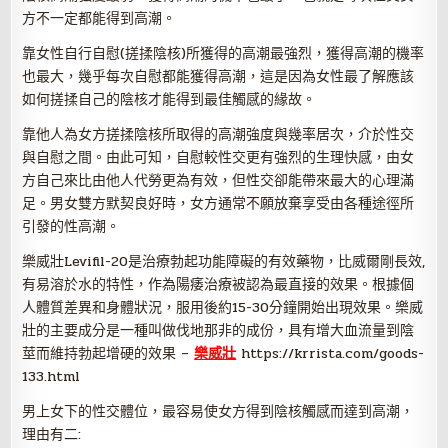
方不一定都能得到高潮。
靠女性自行自慰(搓揉陰核)所獲得的高潮最強烈，獲得高潮的機率
也最大，幾乎每次自慰都能獲得高潮，這是因為女性最了解應該
如何搓揉自己的陰核才能得到最佳觸感的緣故。
靠他人為女方搓揉陰核所取得的高潮強度與幾率居次，介於性交
與自慰之間。由此可知，自慰較性交更有強烈的生理快感，由女
方自己來比由他人代勞更為有效，但性交卻能帶來最大的心理滿
足。男女雙方默契良好時，女方通常不願放棄享受由各種途徑所
引發的性高潮。
樂威壯Levifil-20是治療勃起功能障礙的有效藥物，比威爾剛長效,
有易溶於水的特性，作為陽痿治療被認為最直接的效果。根據個
人體質差異和身體狀況，服用後約15-30分鐘開始出現效果。樂威
壯的主要成分是一種叫做伐地那非的成份，具有增大血流量到陰
莖而維持勃起增硬的效果 –
樂威壯
https://krrista.com/goods-
133.html
男上女下的性交體位，最容易使女方得到陰核觸感而達到高潮，
理由有二: