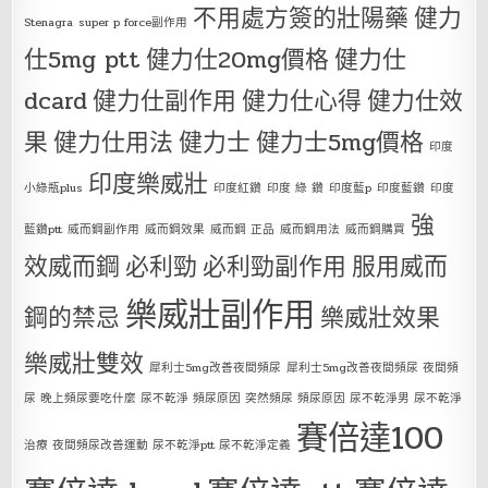
不用處方簽的壯陽藥
健力
Stenagra
super p force副作用
仕5mg ptt
健力仕20mg價格
健力仕
dcard
健力仕副作用
健力仕心得
健力仕效
果
健力仕用法
健力士
健力士5mg價格
印度
印度樂威壯
小綠瓶plus
印度紅鑽
印度 綠 鑽
印度藍p
印度藍鑽
印度
強
藍鑽ptt
威而鋼副作用
威而鋼效果
威而鋼 正品
威而鋼用法
威而鋼購買
效威而鋼
必利勁
必利勁副作用
服用威而
樂威壯副作用
鋼的禁忌
樂威壯效果
樂威壯雙效
犀利士5mg改善夜間頻尿
犀利士5mg改善夜間頻尿 夜間頻
尿 晚上頻尿要吃什麼 尿不乾淨 頻尿原因 突然頻尿 頻尿原因 尿不乾淨男 尿不乾淨
賽倍達100
治療 夜間頻尿改善運動 尿不乾淨ptt 尿不乾淨定義