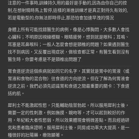
注意的一件事時,訓練持久用的最好是手動的,因為由你自己的控
制,在想射精時馬上暫停,這樣的漸進訓練才是真正對持久有效的,
若是電動型的,你無法即時停止,那恐怕會加速早洩的情況
身體上所有可能找錯醫生的病例，像是心悸胸悶，大多數人會找
心臟科；不明原因視線模糊、眼睛疲勞，想到就是眼科；耳鳴、
耳塞是耳鼻喉科；一般人怎麼會想是頸椎的問題？如果遇到醫生
找不到病因，又反覆出現症狀，做檢查都正常，有醫生看到沒有
醫生時，你要考慮是不是頸椎出問題了
胃食道逆流這個疾病就如同它的名字，其實就是胃中的胃液（或
胃液和食物的混合物）往食道的方向逆流。但在了解為何胃液會
逆流之前，我們必須先認識胃和食道之間最重要的關卡：下食道
括約肌。
犀利士不能激起性慾，只能輔助陰莖勃起，所以服用犀利士後，
需要一定的性刺激，例如撫摸、親吻等，才可以起到較好的作
用，年紀較大者性慾弱，所以效果體現會稍微差點。而且經過研
究和患者臨床證明，服用犀利士後，同房成功率大大提高，是一
種很好的壯陽藥，療效顯著。