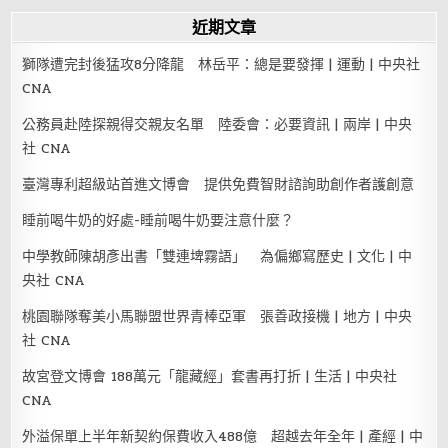
近期文章
獅隊遭完封後猛攻8分降龍 林岳平：總是要發揮 | 運動 | 中央社
CNA
公務員赴陸探親得交親友名單 陸委會：必要資訊 | 兩岸 | 中央
社 CNA
臺灣專利超級站首進文博會 提供免費智財諮詢助創作者護創意
睡前喝牛奶的好處-睡前喝牛奶要注意什麼？
中學教師陳胡彥出書「雙連埤霧語」 為偏鄉寫歷史 | 文化 | 中
央社 CNA
桃園聯隊奪美小馬聯盟世界青棒亞軍 張善政接機 | 地方 | 中央
社 CNA
故宮登文博會 188萬元「龍藏經」套書再打折 | 生活 | 中央社
CNA
外溢保單上半年新契約保費收入488億 超越去年全年 | 產經 | 中