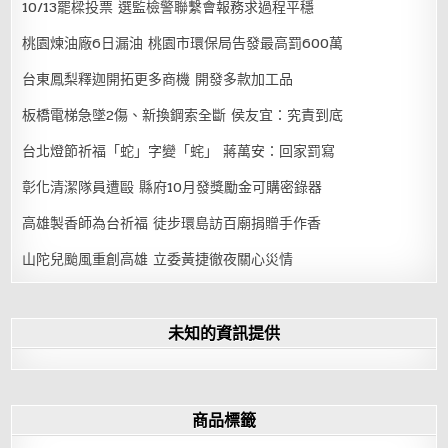
10/13罷樑投票 選監檢警聯繫會報務求過程平穩
桃園煉油廠6日漏油 桃園市環保局告發最高罰600萬
台東鳳梨釋迦開拓更多商機 開發多款加工品
板橋電梯急墜2傷、新換鋼索全斷 侯友宜：究責到底
台北燈節祈福「蛇」字變「䖳」 蔣萬安：回家罰寫
彰化清潔隊員遭毆 縣府10月發獎勵金可購密錄器
高雄製香師為台祈福 徒步環島訪百廟捐贈手作香
山陀兒颱風重創高雄 立委黃捷徹夜關心災情
未知的資訊提供
商品標籤