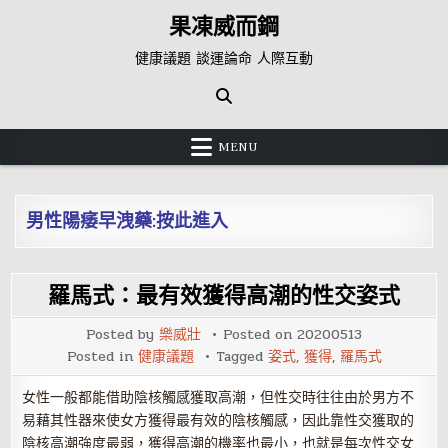
Skip
果凍威而鋼
to
content
健康議題 談運論命 人際互動
MENU
男性陽痿早洩藥:按此進入
羅馬式：最有效獲得高潮的性交姿式
Posted by
樂威壯
Posted on
20200513
Posted in
健康議題
Tagged
姿式
,
獲得
,
羅馬式
女性一般都能借助陰核觸感獲取高潮，但性交時往往由於男方不
易藉其性器來使女方獲得最有效的陰核觸感，因此靠性交獲取的
陰核高潮強度最弱，獲得高潮的機率也最小，也就是每次性交女