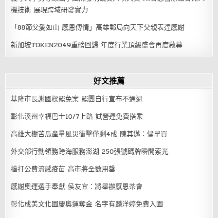
機技術 展現跨域研發實力
「88節父愛如山 感恩傳情」高雄郵局向天下父親表達感謝
新加坡TOKEN2049重磅回歸 年度行業頂級盛會再度啟幕
好文推薦
基隆市長謝國樑罷免案 罷團自行宣布不通過
彰化溪州幸福巴士10/7上路 試營運免費搭乘
高雄大樹苦瓜產量風災衝擊僅剩4成 陳其邁：儘早買
外交部行動領務跨海服務澎湖 250張號碼牌瞬間索光
搶打公費流感疫苗 高市將全數用罄
感謝奧運選手奉獻 侯友宜：將舉辦感恩茶會
彰化成美文化園慶奧運奪金 名字有麟洋婷免費入園