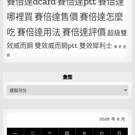
賽倍達dcard
賽倍達ptt
賽倍達
哪裡買
賽倍達售價
賽倍達怎麼
吃
賽倍達用法
賽倍達評價
超級雙
效威而鋼
雙效威而鋼ptt
雙效犀利士
騰 素 官
網
彙整
彙
整
2026 年 8 月
一
二
三
四
五
六
日