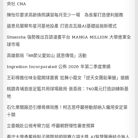
央社 CNA
陳怡珍要求高齡換照講習每月至少一場 為長輩打造便利服務
遠景烏蘭察布星河基地投產 打造吉瓦級AI基礎設施新模式
Shueisha 強勢推出百語漫畫平台 MANGA MILLION 大舉進軍全
球市場
高雄郵局「88節父愛如山 感恩傳情」活動
Ingredion Incorporated 公佈 2026 年第二季度業績
王彩樺擔任味全龍開球嘉賓 尬舞小龍女「逆天女團鉛筆腿」搶鏡
桃園青埔首座足籃共用球場啟用 張善政：740萬元打造訓練新基
地
石化業關廠恐引爆骨牌效應！柯志恩呼籲勞動部納入僱用安定第
十類
立委親赴公視考察力挺 呼籲朝野理性審查預算
義守大學勇奪綠點子國際發明競賽六項大獎 AI智慧醫療結合無人