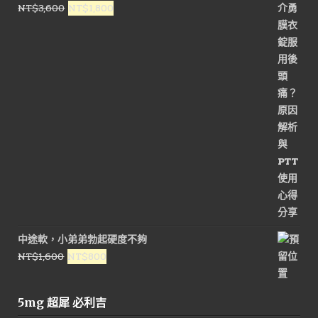
原
目
NT$
3,600
NT$
1,800
NT$1,200。
NT$500。
始
前
價
價
格：
格：
NT$3,600。
NT$1,800。
中途軟，小弟弟勃起硬度不夠
原
目
NT$
1,600
NT$
800
始
前
價
價
5mg 超犀 必利吉
格：
格：