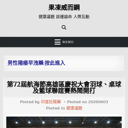
Skip
果凍威而鋼
to
content
健康議題 談運論命 人際互動
MENU
男性陽痿早洩藥:按此進入
第72屆航海節高雄區慶祝大會羽球、桌球
及籃球聯誼賽熱鬧開打
Posted by
印度壯陽藥
Posted on
20260603
Posted in
健康議題