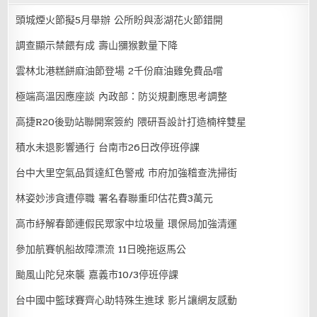
頭城煙火節擬5月舉辦 公所盼與澎湖花火節錯開
調查顯示禁餵有成 壽山獼猴數量下降
雲林北港糕餅麻油節登場 2千份麻油雞免費品嚐
極端高溫因應座談 內政部：防災規劃應思考調整
高捷R20後勁站聯開案簽約 隈研吾設計打造楠梓雙星
積水未退影響通行 台南市26日改停班停課
台中大里空氣品質達紅色警戒 市府加強稽查洗掃街
林姿妙涉貪遭停職 署名春聯重印估花費3萬元
高市紓解春節連假民眾家中垃圾量 環保局加強清運
參加航賽帆船故障漂流 11日晚拖返馬公
颱風山陀兒來襲 嘉義市10/3停班停課
台中國中籃球賽齊心助特殊生進球 影片讓網友感動