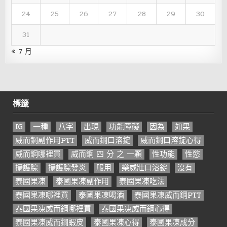
24
25
26
27
28
29
30
31
« 7 月
標籤
IG
一種
八字
出現
功能障礙
因為
如果
威而鋼副作用PTT
威而鋼口溶錠
威而鋼口溶錠心得
威而鋼哪裡買
威而鋼 四 分 之 一顆
性功能
性慾
攝護腺
攝護腺發炎
服用
樂威壯口溶錠
沒有
泰國果凍
泰國果凍副作用
泰國果凍吃法
泰國果凍哪裡買
泰國果凍喝酒
泰國果凍威而鋼PTT
泰國果凍威而鋼哪裡買
泰國果凍威而鋼心得
泰國果凍威而鋼蝦皮
泰國果凍心得
泰國果凍成分