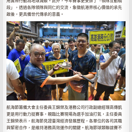
用實際行動為地球減碳。此外，今年賽事更安排了「領隊互動橋
段」，透過各隊領隊與同仁的交流，象徵航港界核心價值的承先
啟後，更具備世代傳承的意義。
航海節籌備大會主任委員王錦榮及港務公司行政副總經理高傳凱
更是用行動力挺賽事，親臨比賽現場為選手加油打氣，主任委員
王錦榮表示，航海節見證臺灣經濟發展歷程，各單位的各司其職
與緊密合作，是維持港務高效運作的關鍵。航海節球類聯誼賽不