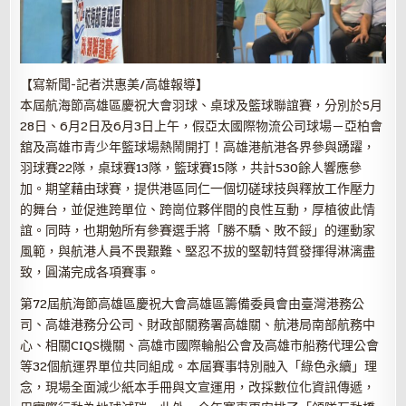
【寫新聞-記者洪惠美/高雄報導】
本屆航海節高雄區慶祝大會羽球、桌球及籃球聯誼賽，分別於5月
28日、6月2日及6月3日上午，假亞太國際物流公司球場－亞柏會
舘及高雄市青少年籃球場熱鬧開打！高雄港航港各界參與踴躍，
羽球賽22隊，桌球賽13隊，籃球賽15隊，共計530餘人響應參
加。期望藉由球賽，提供港區同仁一個切磋球技與釋放工作壓力
的舞台，並促進跨單位、跨崗位夥伴間的良性互動，厚植彼此情
誼。同時，也期勉所有參賽選手將「勝不驕、敗不餒」的運動家
風範，與航港人員不畏艱難、堅忍不拔的堅韌特質發揮得淋漓盡
致，圓滿完成各項賽事。
第72屆航海節高雄區慶祝大會高雄區籌備委員會由臺灣港務公
司、高雄港務分公司、財政部關務署高雄關、航港局南部航務中
心、相關CIQS機關、高雄市國際輪船公會及高雄市船務代理公會
等32個航運界單位共同組成。本屆賽事特別融入「綠色永續」理
念，現場全面減少紙本手冊與文宣運用，改採數位化資訊傳遞，