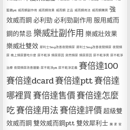
強
藍鑽ptt
威而鋼副作用
威而鋼效果
威而鋼 正品
威而鋼用法
威而鋼購買
效威而鋼
必利勁
必利勁副作用
服用威而
樂威壯副作用
鋼的禁忌
樂威壯效果
樂威壯雙效
犀利士5mg改善夜間頻尿
犀利士5mg改善夜間頻尿 夜間頻
尿 晚上頻尿要吃什麼 尿不乾淨 頻尿原因 突然頻尿 頻尿原因 尿不乾淨男 尿不乾淨
賽倍達100
治療 夜間頻尿改善運動 尿不乾淨ptt 尿不乾淨定義
賽倍達dcard
賽倍達ptt
賽倍達
哪裡買
賽倍達售價
賽倍達怎麼
吃
賽倍達用法
賽倍達評價
超級雙
效威而鋼
雙效威而鋼ptt
雙效犀利士
騰 素 官