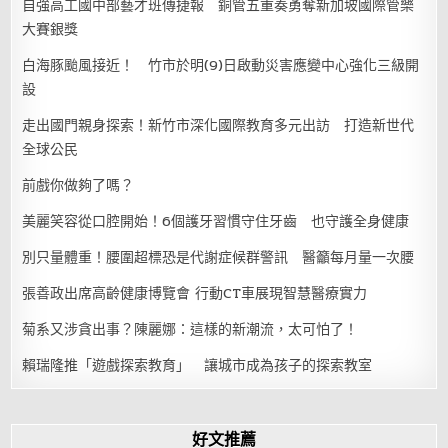
自強高工國中部藝才班傳捷報 銅管五重奏勇奪新加坡國際管樂
大賽銀獎
白海豚颱風接近！ 竹市於明(9)日啟動災害應變中心強化三級開
設
走出國門親身探索！新竹市深化國際教育多元出訪 打造新世代
全球公民
前戲你做夠了嗎？
美麗笑容從口腔開始！6個護牙習慣守住牙齒 也守護全身健康
別只量體重！腰圍超標恐是代謝症候群警訊 醫籲每月量一次腰
張善政出席高齡健康博覽會 行動CT車展現智慧醫療實力
菊系又涉貪出事？陳麗娜：這樣的新潮流，太可怕了！
賴瑞隆推「遊戲探索教育」 讓城市成為孩子的探索教室
好文推薦