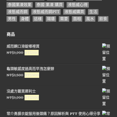
泰國果凍效果
泰國 果凍 購買
液態威心得
液態威而鋼
液態威而鋼PTT
液態威購買
生活
男性
身體
這樣
陽痿
需要
面相
風水
飲食
商品
威而鋼口溶錠哪裡買
原
目
NT$
1,200
NT$
550
始
前
價
價
龜頭敏感度過高而早洩怎麼辦
格：
格：
原
目
NT$
1,500
NT$
900
NT$1,200。
NT$550。
始
前
價
價
沒處方籤買犀利士
格：
格：
原
目
NT$
1,200
NT$
500
NT$1,500。
NT$900。
始
前
價
價
常介勇膜衣錠服用後頭痛？原因解析與 PTT 使用心得分享
格：
格：