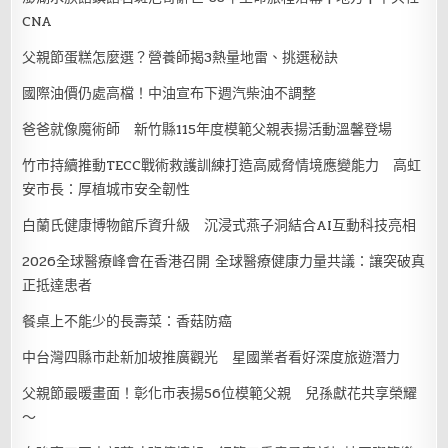
CNA
父親節蛋糕怎麼選？營養師揭3熱量地雷、挑選秘訣
國際油價仍處高檔！中油宣布下週汽柴油不調整
爸爸就像魔術師 新竹縣115年度模範父親表揚活動溫馨登場
竹市持續推動TECC戰術救護訓練打造高威脅情境應變能力 高虹
安市長：厚植城市安全韌性
白蘭氏健康博物館斥資升級 沉浸式燕子洞結合AI互動科技亮相
2026全球醫療峰會在香港召開 全球醫療健康力量共議：讓突破真
正抵達患者
餐桌上不能少的長壽菜：香菇防癌
中台灣四縣市赴新加坡推廣觀光 星國業者看好深度旅遊潛力
父親節最暖畫面！彰化市表揚56位模範父親 兒孫獻花共享榮耀
～