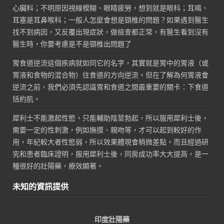
心臟科；不明原因視線模糊、眼睛疲勞，想到就是眼科；耳鳴、
耳塞是耳鼻喉科；一般人怎麼會想是頸椎的問題？如果遇到醫生
找不到病因，又反覆出現症狀，做檢查都正常，有醫生看到沒有
醫生時，你要考慮是不是頸椎出問題了
胃食道逆流這個疾病就如同它的名字，其實就是胃中的胃液（或
胃液和食物的混合物）往食道的方向逆流。但在了解為何胃液會
逆流之前，我們必須先認識胃和食道之間最重要的關卡：下食道
括約肌。
犀利士不能激起性慾，只能輔助陰莖勃起，所以服用犀利士後，
需要一定的性刺激，例如撫摸、親吻等，才可以起到較好的作
用，年紀較大者性慾弱，所以效果體現會稍微差點。而且經過研
究和患者臨床證明，服用犀利士後，同房成功率大大提高，是一
種很好的壯陽藥，療效顯著。
未知的資訊提供
印度壯陽藥