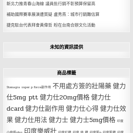
新北力推青春山海線 議員批行銷不彰預算保留高
補助國際賽車展演遭質疑 盧秀燕：城市行銷難估算
捷克駐台代表拜會黃偉哲 盼在台南合辦文化活動
未知的資訊提供
商品標籤
不用處方簽的壯陽藥
健力
Stenagra
super p force副作用
仕5mg ptt
健力仕20mg價格
健力仕
dcard
健力仕副作用
健力仕心得
健力仕效
果
健力仕用法
健力士
健力士5mg價格
印度
印度樂威壯
小綠瓶plus
印度紅鑽
印度 綠 鑽
印度藍p
印度藍鑽
印度