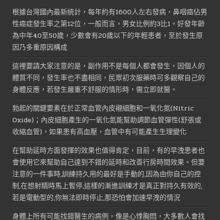
NT$1,600。
NT$800。
根據台灣國內最新統計，每年約有1600人左右發病，鼻咽癌佔男
性癌症發生率之第12位，一般而言，男女比例約3比1。好發年齡
為中年40至50歲，少數會有20歲以下的年輕患者，至於發生原
因乃多重原因構成
這裡要請大家注意的是，副作用不是每個人都會發生，因個人的
體質不同，發生率也不盡相同，民眾初次服藥時可多觀察自己的
身體反應，若發生嚴重不舒服的情形時，需立即就醫。
勃起的關鍵要素在於正常血管內皮襯細胞和一氧化氮(Nitric
Oxide)；內皮細胞產生的一氧化氮能幫助調節血管彈性(舒張或
收縮血管)，如果患有高血壓，血管中有可能產生生理變化
在幫助延時方面發揮的效果也值得肯定，目前，有的早洩患者也
會使用它來幫助自己達到不錯的延時和改善行房時間效果。但要
注意的一件事時,訓練持久用的最好是手動的,因為由你自己的控
制,在想射精時馬上暫停,這樣的漸進訓練才是真正對持久有效的,
若是電動型的,你無法即時停止,那恐怕會加速早洩的情況
身體上所有可能找錯醫生的病例，像是心悸胸悶，大多數人會找