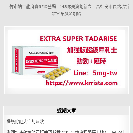
章
← 竹市端午龍舟賽6/19登場！143隊競渡創新高 高虹安市長點睛祈
導
福宣布獎金加碼
覽
近期文章
攝護腺肥大症的症狀
澎湖水族館鎮館石斑疤哥辭世 33年生命旅程落幕 | 地方 | 中央社