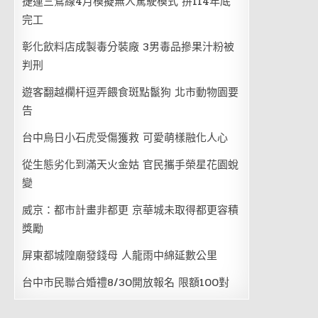
捷運三鶯線4月模擬無人駕駛模式 拚114年底
完工
彰化飲料店成製毒分裝廠 3男毒品摻果汁粉被
判刑
遊客翻越欄杆逗弄餵食斑點鬣狗 北市動物園要
告
台中烏日小石虎受傷獲救 可愛萌樣融化人心
從生態劣化到滿天火金姑 官民攜手榮星花園蛻
變
威京：都市計畫非都更 京華城未取得都更容積
獎勵
屏東都城隍廟發錢母 人龍雨中綿延數公里
台中市民聯合婚禮8/30開放報名 限額100對