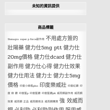
未知的資訊提供
商品標籤
不用處方簽的
Stenagra
super p force副作用
壯陽藥
健力仕5mg ptt
健力仕
20mg價格
健力仕dcard
健力仕
副作用
健力仕心得
健力仕效果
健力仕用法
健力士
健力士5mg
價格
印度樂威壯
印度小綠瓶plus
印度紅鑽
印
度 綠 鑽
印度藍p
印度藍鑽
印度藍鑽ptt
威而鋼副作用
威而鋼
強 效威而
效果
威而鋼 正品
威而鋼用法
威而鋼購買