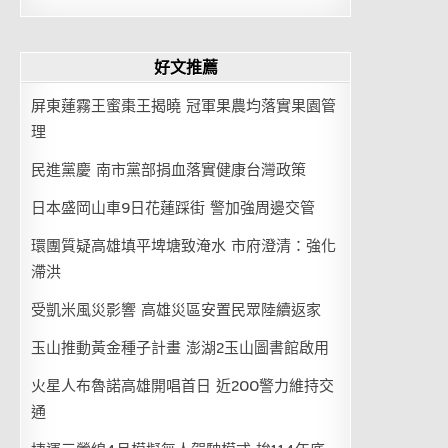
好文推薦
屏東蓮霧王蜜棗王揭曉 冠軍果農均落實果園管
理
民進黨慶 南市黨部捐血落實健康台灣政策
日本盛岡山車9日花蓮踩街 警加強周邊交管
環團質疑高雄填平埤塘致淹水 市府澄清：強化
滯洪
受凱米風災影響 高雄災區安置民眾陸續返家
玉山推動黃金種子計畫 澎湖2玉山圖書館啟用
火星人布魯諾高雄開唱首日 近200警力維持交
通