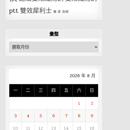
ptt
雙效犀利士
騰 素 官網
彙整
彙
整
2026 年 8 月
一
二
三
四
五
六
日
1
2
3
4
5
6
7
8
9
10
11
12
13
14
15
16