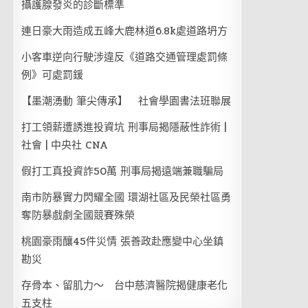
攝護腺發炎的診斷標準
連日豪大雨造成五峰大鹿林道6.8k處道路坍方
小客車逆向行駛涉違反《道路交通管理處罰條
例》可處罰鍰
【墨潮湧動 筆尖傳承】 社會學園書法班聯展
打工領薪遭誘進投資坑 刑事局揭隱蔽性詐術 |
社會 | 中央社 CNA
假打工真投資詐50萬 刑事局揭遠端兼職騙局
南市防暴實力閃耀全國 環湖社區及民榮社區勇
奪防暴戲劇全國競賽殊榮
桃園豪雨釀45件災情 張善政赴應變中心坐鎮
勘災
存骨本、留肌力～ 台中慈濟醫院揭健康老化
五支柱