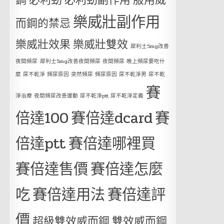
鋼
必利勁
必利勁副作用
服用威
樂威壯副作用
而鋼的禁忌
樂威壯效果
樂威壯雙效
犀利士5mg改善
夜間頻尿
犀利士5mg改善夜間頻尿 夜間頻尿 晚上頻尿要吃什
麼 尿不乾淨 頻尿原因 突然頻尿 頻尿原因 尿不乾淨男 尿不乾
賽
淨治療 夜間頻尿改善運動 尿不乾淨ptt 尿不乾淨定義
倍達100
賽倍達dcard
賽
倍達ptt
賽倍達哪裡買
賽倍達售價
賽倍達怎麼
吃
賽倍達用法
賽倍達評
價
超級雙效威而鋼
雙效威而鋼