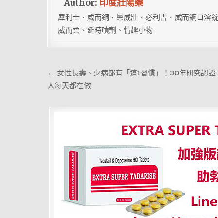
Author:
印度壯陽藥
犀利士、威而鋼、樂威壯、必利吉、威而鋼口溶錠
威而柔、延時噴劑、情趣小物
文
← 女性長壽、少病都有「這1習慣」！30年研究認證
章
人每天都在做
導
覽