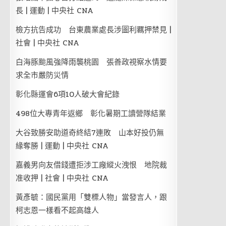
長 | 運動 | 中央社 CNA
檢方抗告成功 台東農業處長涉圖利羈押禁見 |
社會 | 中央社 CNA
白海豚颱風強降雨襲桃園 張善政視察水情要
求全市嚴防災情
彰化縣運會6項10人破大會紀錄
498位大專青年返鄉 彰化暑期工讀營隊結業
大谷致勝安助道奇終結7連敗 山本好投仍無
緣奪勝 | 運動 | 中央社 CNA
嘉義男向友借錢遭拒涉工廠縱火洩恨 地院裁
准收押 | 社會 | 中央社 CNA
黃彥毓：國民黨用「雙標人物」當發言人，跟
柯志恩一樣看不起高雄人