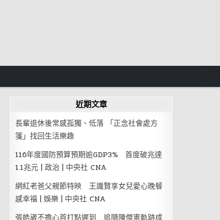
近期文章
長輩退休後常感孤獨、低落 「正念社會處方
箋」找回生活樂趣
116年度國防預算預期逾GDP3% 首度破兆達
1.1兆元 | 政治 | 中央社 CNA
網紅老爸父親節特映 王識賢享女兒愛心晚餐
感幸福 | 娛樂 | 中央社 CNA
張皓崴不擔心首打點遲到 追隨陳傑憲軌跡成