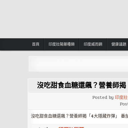
Skip
to
content
首頁
印度壯陽藥種類
印度威而鋼
健康議題
男性陽痿早洩藥:按此進入
沒吃甜食血糖還飆？營養師揭
Posted by
印度壯
Pos
沒吃甜食血糖還飆？營養師揭「4大隱藏炸彈」 番