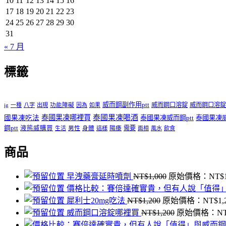
10
11
12
13
14
15
16
17
18
19
20
21
22
23
24
25
26
27
28
29
30
31
« 7 月
標籤
威而鋼副作用ptt
威而鋼口溶錠
威而鋼口溶錠
ig
一種
八字
出現
功能障礙
因為
如果
泰國果凍哪裡買
泰國果凍喝酒
國果凍吃法
泰國果凍威而鋼ptt
泰國果凍
鋼ptt
液態威購買
男性
陽痿
需要
生活
身體
這樣
面相
風水
飲食
商品
早洩藥膏延時噴劑
NT$
1,000
原始價格：NT$1
價格比較：賽倍達確實貴，但有人說「值得
犀利士20mg吃法
NT$
1,200
原始價格：NT$1,
威而鋼口溶錠哪裡買
NT$
1,200
原始價格：NT$