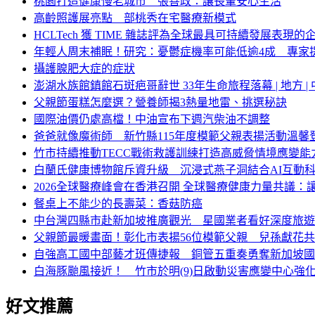
桃園打造健康慢老城市 張善政：讓長輩安心生活
高齡照護展亮點 部桃秀在宅醫療新模式
HCLTech 獲 TIME 雜誌評為全球最具可持續發展表現的
年輕人周末補眠！研究：憂鬱症機率可能低逾4成 專家
攝護腺肥大症的症狀
澎湖水族館鎮館石斑疤哥辭世 33年生命旅程落幕 | 地方 | 
父親節蛋糕怎麼選？營養師揭3熱量地雷、挑選秘訣
國際油價仍處高檔！中油宣布下週汽柴油不調整
爸爸就像魔術師 新竹縣115年度模範父親表揚活動溫馨
竹市持續推動TECC戰術救護訓練打造高威脅情境應變
白蘭氏健康博物館斥資升級 沉浸式燕子洞結合AI互動
2026全球醫療峰會在香港召開 全球醫療健康力量共議：
餐桌上不能少的長壽菜：香菇防癌
中台灣四縣市赴新加坡推廣觀光 星國業者看好深度旅遊
父親節最暖畫面！彰化市表揚56位模範父親 兒孫獻花
自強高工國中部藝才班傳捷報 銅管五重奏勇奪新加坡國
白海豚颱風接近！ 竹市於明(9)日啟動災害應變中心強
好文推薦