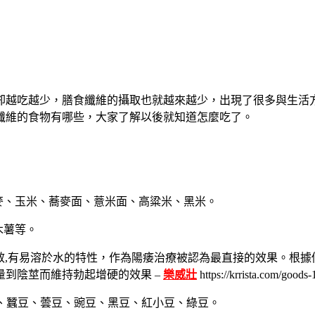
卻越吃越少，膳食纖維的攝取也就越來越少，出現了很多與生活
纖維的食物有哪些，大家了解以後就知道怎麼吃了。
大麥、玉米、蕎麥面、薏米面、高粱米、黑米。
木薯等。
爾剛長效,有易溶於水的特性，作為陽痿治療被認為最直接的效果。根
到陰莖而維持勃起增硬的效果 –
樂威壯
https://krrista.com/goods-
豆、蠶豆、蕓豆、豌豆、黑豆、紅小豆、綠豆。