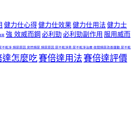
用
健力仕心得
健力仕效果
健力仕用法
健力士
強 效威而鋼
必利勁
必利勁副作用
服用威而
購買
尿不乾淨 頻尿原因 突然頻尿 頻尿原因 尿不乾淨男 尿不乾淨治療 夜間頻尿改善運動 尿不乾
倍達怎麼吃
賽倍達用法
賽倍達評價