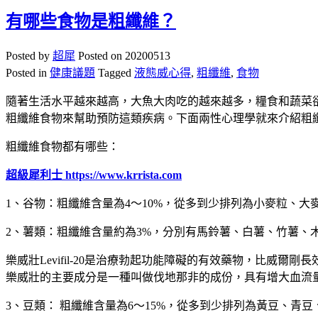
有哪些食物是粗纖維？
Posted by
超犀
Posted on
20200513
Posted in
健康議題
Tagged
液態威心得
,
粗纖維
,
食物
隨著生活水平越來越高，大魚大肉吃的越來越多，糧食和蔬菜
粗纖維食物來幫助預防這類疾病。下面兩性心理學就來介紹粗
粗纖維食物都有哪些：
超級犀利士 https://www.krrista.com
1、谷物：粗纖維含量為4～10%，從多到少排列為小麥粒、
2、薯類：粗纖維含量約為3%，分別有馬鈴薯、白薯、竹薯、
樂威壯Levifil-20是治療勃起功能障礙的有效藥物，比威
樂威壯的主要成分是一種叫做伐地那非的成份，具有增大血流量
3、豆類： 粗纖維含量為6～15%，從多到少排列為黃豆、青