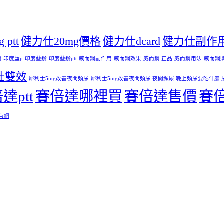
ptt
健力仕20mg價格
健力仕dcard
健力仕副作
鑽
印度藍p
印度藍鑽
印度藍鑽ptt
威而鋼副作用
威而鋼效果
威而鋼 正品
威而鋼用法
威而鋼
壯雙效
犀利士5mg改善夜間頻尿
犀利士5mg改善夜間頻尿 夜間頻尿 晚上頻尿要吃什麼 
達ptt
賽倍達哪裡買
賽倍達售價
賽
 官網