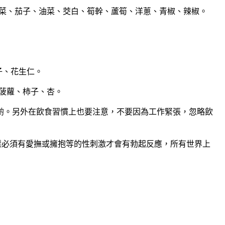
香菜、茄子、油菜、茭白、筍幹、蘆筍、洋蔥、青椒、辣椒。
子、花生仁。
、菠蘿、柿子、杏。
喲。另外在飲食習慣上也要注意，不要因為工作緊張，忽略飲
丸一樣必須有愛撫或擁抱等的性刺激才會有勃起反應，所有世界上