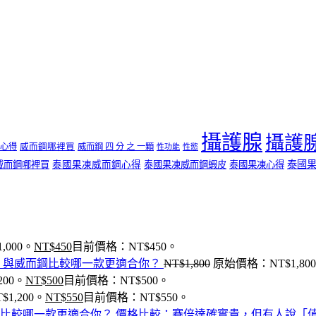
攝護腺
攝護
心得
威而鋼哪裡買
威而鋼 四 分 之 一顆
性功能
性慾
泰國
威而鋼哪裡買
泰國果凍威而鋼心得
泰國果凍威而鋼蝦皮
泰國果凍心得
,000。
NT$
450
目前價格：NT$450。
」與威而鋼比較哪一款更適合你？
NT$
1,800
原始價格：NT$1,80
200。
NT$
500
目前價格：NT$500。
1,200。
NT$
550
目前價格：NT$550。
價格比較：賽倍達確實貴，但有人說「