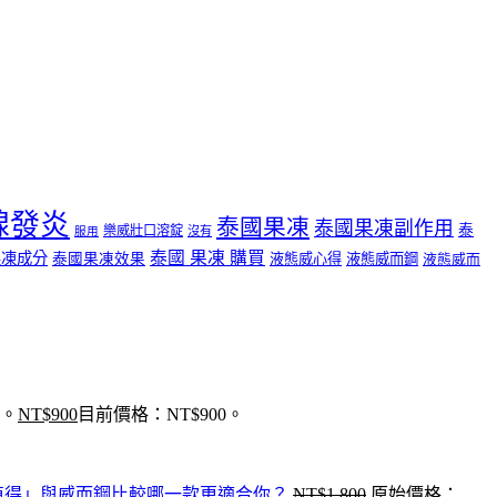
腺發炎
泰國果凍
泰國果凍副作用
泰
樂威壯口溶錠
沒有
服用
泰國 果凍 購買
果凍成分
泰國果凍效果
液態威心得
液態威而鋼
液態威而
0。
NT$
900
目前價格：NT$900。
值得」與威而鋼比較哪一款更適合你？
NT$
1,800
原始價格：