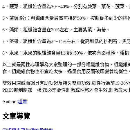
4、蔬菜：粗纖維含量為30～40%，分別有蕨菜、菜花、菠
5、菌類(幹)：粗纖維含量最高可接近50%，按照從多到少的
6、藻類：粗纖維含量在20%左右，主要紫菜、海帶。
7、堅果：粗纖維含量為3～14%左右，從高到低的排列有：
8、水果：水果的粗纖維含量也接近50%，依次有桑椹幹、櫻
以上就是兩性心理學為大家整理的一部分粗纖維食物，粗纖維
食。粗纖維食物也不宜吃太多，過量食用反而破壞營養均衡性
雙效果凍威而鋼具有助勃起及持久雙重功效,於性行為前15-3
PDE5抑制劑都一樣,都必需要性刺激或性慾才會生效,刺激愈大,
Author:
超犀
文章導覽