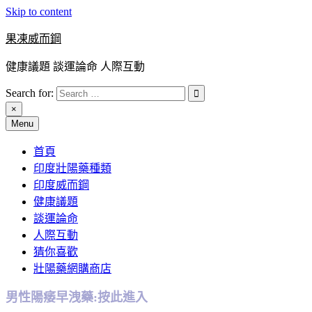
Skip to content
果凍威而鋼
健康議題 談運論命 人際互動
Search for:
×
Menu
首頁
印度壯陽藥種類
印度威而鋼
健康議題
談運論命
人際互動
猜你喜歡
壯陽藥網購商店
男性陽痿早洩藥:按此進入