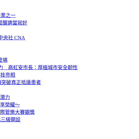
企業之一
提醒適當就好
中央社 CNA
登場
能力 高虹安市長：厚植城市安全韌性
科技亮相
讓突破真正抵達患者
潛力
共享榮耀～
際管樂大賽銀獎
化三級開設