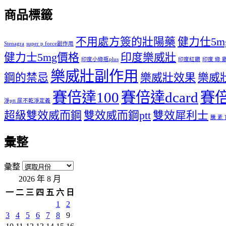
商品標籤
不用處方簽的壯陽藥
健力仕5mg 
Stenagra
super p force副作用
健力士5mg價格
印度樂威壯
印度小綠瓶plus
印度紅鑽
印度 綠 
樂威壯副作用
鋼的禁忌
樂威壯效果
樂威
賽倍達100
賽倍達dcard
賽倍
淨ptt 尿不乾淨定義
超級雙效威而鋼
雙效威而鋼ptt
雙效犀利士
騰 素
彙整
彙整
2026 年 8 月
一
二
三
四
五
六
日
1
2
3
4
5
6
7
8
9