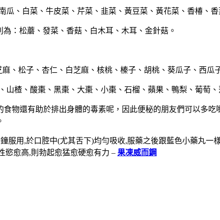
菜、南瓜、白菜、牛皮菜、芹菜、韭菜、黃豆菜、黃花菜、香椿、
排列為：松蘑、發菜、香菇、白木耳、木耳、金針菇。
黑芝麻、松子、杏仁、白芝麻、核桃、榛子、胡桃、葵瓜子、西瓜
桃、山楂、酸棗、黑棗、大棗、小棗、石榴、蘋果、鴨梨、葡萄
的食物還有助於排出身體的毒素呢，因此便秘的朋友們可以多吃
。
0分鐘服用,於口腔中(尤其舌下)均勻吸收,服藥之後跟藍色小藥
性慾愈高,則勃起愈猛愈硬愈有力 –
果凍威而鋼