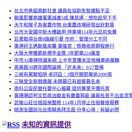
台北市進超高齡社會 議員批協助失智據點不足
颱風影響高雄蜜棗減產5成 陳其邁：想吃趁早下手
天牛和猴子為害農作物 台東農改場研發出好對策
北市大安國中新大樓啟用 停車場114年元旦前免費
巨業取得台南9路線引憂 市府：管理分工不同
東港迎王遇颱風來襲 東隆宮：祭典依原期程進行
大葉大學獲節能標竿金獎 3年節電224萬度
中市AI車牌辨識系統 上半年查獲未定檢機車逾萬輛
高美館30週年國際論壇 「近未來」9/27登場
三峽有駕駛陷阱 卓冠廷：3個月開罰單逾2000張
三昧堂全新戲偶展 未開幕已有遊客慕名來
南科公設民營托嬰中心揭幕 提供專業平價托育
黃珊珊認柯文哲政治獻金有嚴重瑕疵 議員批答不出金流等
武陵山莊住宿設施整修 114年1月停止住宿餐旅服務
統測全國狀元台南騎馬拜文昌 分享心得：有疑必問
未知的資訊提供