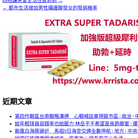
四招讓夫妻生活性致勃勃 →
← 都市生活增加男性攝護腺發炎的發病機率
近期文章
第四作戰區台南戰略溝通 心戰喊話車現蹤市區 | 政治 | 中
給年輕球員容錯率也給壓力 林岳平不希望是來跑龍套 | 運動 
颱風白海豚逼近 馬祖9日海空交通全數停航 | 地方 | 中央