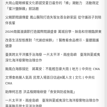
大崗山龍眼蜂蜜文化節感受夏日最夯的「蜂」潮魅力 活動限定
「蜜汁鹽酥雞」掀話題
父親節閱讀傳愛 鳳山醫院打造失智友善全齡家庭 從守護孩子到陪
伴長輩
2026南國漫讀節打造國際閱讀盛會 萬城目學、妹島和世親臨屏東
改善生活型態應對「代謝症候群」！醫教看食品標示、量腰圍護
健康
臺美跨太平洋攜手治海廢 一片太平洋、兩座島嶼 臺灣與夏威夷
深化海洋廢棄物治理合作
颱風白海豚接近 蔣萬安：不能輕忽豪大雨 | 地方 | 中央社 CNA
文博會商展人氣高 民眾入場首日估逾8萬人次 | 文化 | 中央社
CNA
助陣柯志恩 洪孟楷開嗆綠營「食安與防疫無能」
一片太平洋、兩座島嶼 臺灣與夏威夷深化海洋廢棄物治理合作
臺美聯手跨太平洋治海廢