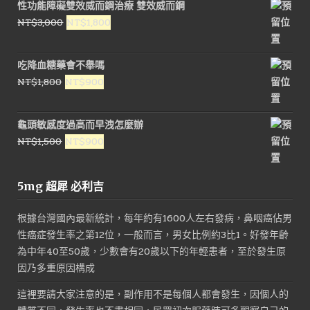
性功能障礙雙效威而鋼治療 雙效威而鋼
原
目
NT$
3,000
NT$
1,800
始
前
價
價
吃降血糖藥會不舉嗎
格：
格：
原
目
NT$
1,800
NT$
900
NT$3,000。
NT$1,800。
始
前
價
價
龜頭敏感度過高而早洩怎麼辦
格：
格：
原
目
NT$
1,500
NT$
900
NT$1,800。
NT$900。
始
前
價
價
5mg 超犀 必利吉
格：
格：
NT$1,500。
NT$900。
根據台灣國內最新統計，每年約有1600人左右發病，鼻咽癌佔男
性癌症發生率之第12位，一般而言，男女比例約3比1。好發年齡
為中年40至50歲，少數會有20歲以下的年輕患者，至於發生原
因乃多重原因構成
這裡要請大家注意的是，副作用不是每個人都會發生，因個人的