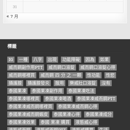
31
« 7 月
標籤
IG
一種
八字
出現
功能障礙
因為
如果
威而鋼副作用PTT
威而鋼口溶錠
威而鋼口溶錠心得
威而鋼哪裡買
威而鋼 四 分 之 一顆
性功能
性慾
攝護腺
攝護腺發炎
服用
樂威壯口溶錠
沒有
泰國果凍
泰國果凍副作用
泰國果凍吃法
泰國果凍哪裡買
泰國果凍喝酒
泰國果凍威而鋼PTT
泰國果凍威而鋼哪裡買
泰國果凍威而鋼心得
泰國果凍威而鋼蝦皮
泰國果凍心得
泰國果凍成分
泰國果凍效果
泰國 果凍 購買
液態威心得