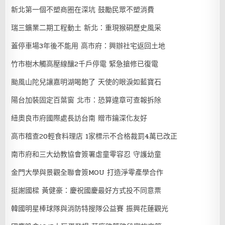
新北第一個不塑商圈在深坑 鼓勵民眾不塑消費
瑞三鑛業二期工程動土 新北：重現猴硐歷史風采
蓋停車場3年後不能用 高市府：興辦社宅返回土地
竹市樹木觸高壓線釀2千戶停電 緊急搶修已復電
颱風山陀兒讓嘉明湖喝飽了 天使的眼淚如藍寶石
陽台加裝固定百葉窗 北市：恐算違章可查報拆除
紐奧良市府國際處長訪台南 贈市鑰深化友好
高市稽查20輕食料理店 1家標示不合格裁罰4萬已改正
南市府和三大幼教協會簽署虐童零容忍 守護幼童
金門大學與景觀全聯會簽MOU 打造淨零產學合作
挺謝國樑 黃健豪：慶祝國慶最好方式投不同意票
韓國明星棒球隊與消防特搜隊公益賽 振興花蓮觀光