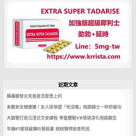
近期文章
攝護腺發炎究竟是怎麼患上的
未戴安全帽遭攔！友人掛保證「他沒喝」桃園騎士一吹秒破功
大園警打造沉浸式交安課程 學童體驗VR情境深化用路觀念
平鎮87歲翁疑嫌吵狠殺妻 桃檢聲押追查死因