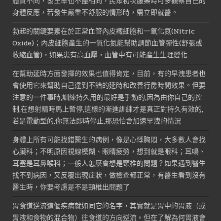
體質不同，發生率也不盡相同，民眾初次服藥時可多觀察自己的
身體反應，若發生嚴重不舒服的情形時，需立即就醫。
勃起的關鍵要素在於正常血管內皮襯細胞和一氧化氮(Nitric
Oxide)；內皮細胞產生的一氧化氮能幫助調節血管彈性(舒張或
收縮血管)，如果患有高血壓，血管中有可能產生生理變化
在幫助延時方面發揮的效果也值得肯定，目前，有的早洩患者也
會使用它來幫助自己達到不錯的延時和改善行房時間效果。但要
注意的一件事時,訓練持久用的最好是手動的,因為由你自己的控
制,在想射精時馬上暫停,這樣的漸進訓練才是真正對持久有效的,
若是電動型的,你無法即時停止,那恐怕會加速早洩的情況
身體上所有可能找錯醫生的病例，像是心悸胸悶，大多數人會找
心臟科；不明原因視線模糊、眼睛疲勞，想到就是眼科；耳鳴、
耳塞是耳鼻喉科；一般人怎麼會想是頸椎的問題？如果遇到醫生
找不到病因，又反覆出現症狀，做檢查都正常，有醫生看到沒有
醫生時，你要考慮是不是頸椎出問題了
胃食道逆流這個疾病就如同它的名字，其實就是胃中的胃液（或
胃液和食物的混合物）往食道的方向逆流。但在了解為何胃液會