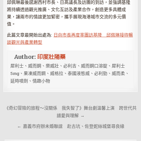
邱佩琳最後感謝西村市長、日髙議長及訪團的到訪，並強調基隆
將持續透過觀光推廣、文化互訪及產業合作，創造更多具體成
果，讓兩市的情誼更加緊密，攜手展現海港城市交流的多元價
值。
此篇文章最開始出處為:
日向市長再度率團訪基隆 邱佩琳接待暢
談觀光與產業轉型
Author:
印度壯陽藥
犀利士、威而鋼、樂威壯、必利吉、威而鋼口溶錠、犀利士
5mg、果凍威而鋼、威格拉、泰國液態威、必利勁、威而柔、
延時噴劑、情趣小物
文
《奇幻冒險的旅程～沒關係 我失智了》舞台劇溫馨上演 跨世代共
章
譜愛與理解 →
導
← 嘉義市府辦未婚聯誼 赴古坑、佐登妮絲城堡尋良緣
覽