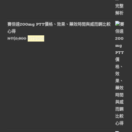
賽倍達200mg PTT價格、效果、藥效時間與威而鋼比較
心得
原
目
NT$
1,800
NT$
900
始
前
價
價
格：
格：
NT$1,800。
NT$900。