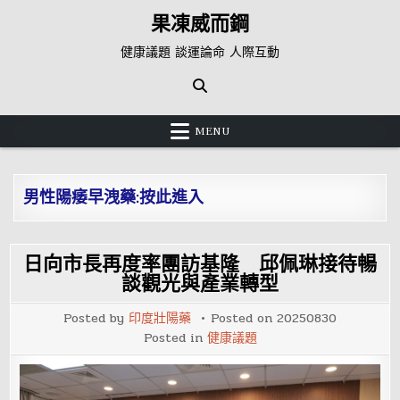
Skip
果凍威而鋼
to
content
健康議題 談運論命 人際互動
MENU
男性陽痿早洩藥:按此進入
日向市長再度率團訪基隆 邱佩琳接待暢
談觀光與產業轉型
Posted by
印度壯陽藥
Posted on
20250830
Posted in
健康議題