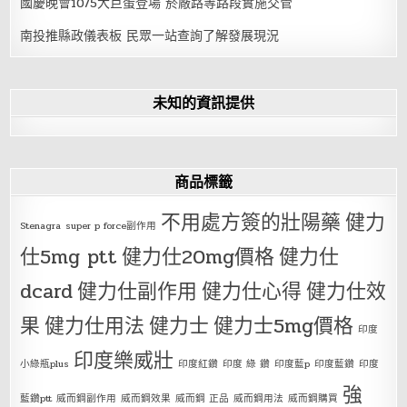
國慶晚會10/5大巨蛋登場 菸廠路等路段實施交管
南投推縣政儀表板 民眾一站查詢了解發展現況
未知的資訊提供
商品標籤
不用處方簽的壯陽藥
健力
Stenagra
super p force副作用
仕5mg ptt
健力仕20mg價格
健力仕
dcard
健力仕副作用
健力仕心得
健力仕效
果
健力仕用法
健力士
健力士5mg價格
印度
印度樂威壯
小綠瓶plus
印度紅鑽
印度 綠 鑽
印度藍p
印度藍鑽
印度
強
藍鑽ptt
威而鋼副作用
威而鋼效果
威而鋼 正品
威而鋼用法
威而鋼購買