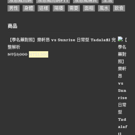
液態威而鋼
液態威而鋼PTT
液態威購買
生活
男性
身體
這樣
陽痿
需要
面相
風水
飲食
商品
【學名藥對照】樂軒昂 vs Sunrise 日常型 Tadalafil 完
整解析
原
目
NT$
3,000
NT$
1,500
始
前
價
價
格：
格：
NT$3,000。
NT$1,500。