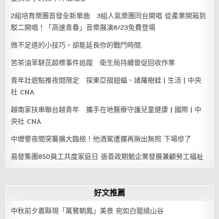
2組培育樂團首發全新單曲 3組人氣樂團同台開唱 從產業開箱到
駁二開唱！「高速青春」音樂展演8/23免費登場
微不足道的小技巧，卻能延長你的戰鬥時間.
苦茶油苯駢芘超標事件追蹤 衛生局持續督促回收作業
青年壯遊點推夜間限定 探東亞摺翅蝠、諸羅樹蛙 | 生活 | 中央
社 CNA
越南家扶串聯台越青年 攜手在地醫療守護兒童健康 | 國際 | 中
央社 CNA
中壢警夜間突襲擴大臨檢！他酒駕遭攔再揪出無照 下場慘了
易發集團850員工共度家庭日 張善政期勉企業發展兼顧勞工福祉
好文推薦
中秋前夕嘉縣現「萬鷺朝鳳」美景 宛如白龍繞山谷