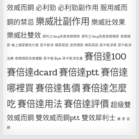
效威而鋼
必利勁
必利勁副作用
服用威而
樂威壯副作用
鋼的禁忌
樂威壯效果
樂威壯雙效
犀利士5mg改善夜間頻尿
犀利士5mg改善夜間頻尿 夜間頻
尿 晚上頻尿要吃什麼 尿不乾淨 頻尿原因 突然頻尿 頻尿原因 尿不乾淨男 尿不乾淨
賽倍達100
治療 夜間頻尿改善運動 尿不乾淨ptt 尿不乾淨定義
賽倍達dcard
賽倍達ptt
賽倍達
哪裡買
賽倍達售價
賽倍達怎麼
吃
賽倍達用法
賽倍達評價
超級雙
效威而鋼
雙效威而鋼ptt
雙效犀利士
騰 素 官
網