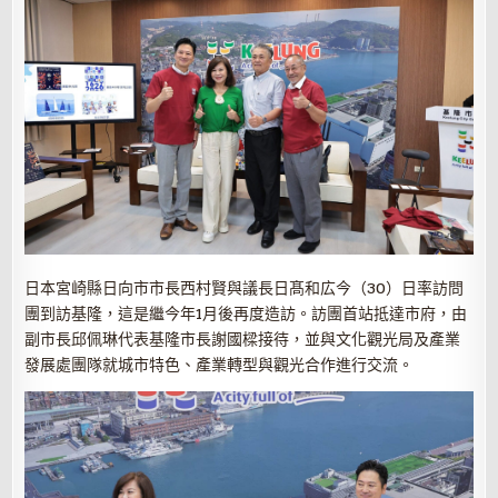
日本宮崎縣日向市市長西村賢與議長日髙和広今（30）日率訪問
團到訪基隆，這是繼今年1月後再度造訪。訪團首站抵達市府，由
副市長邱佩琳代表基隆市長謝國樑接待，並與文化觀光局及產業
發展處團隊就城市特色、產業轉型與觀光合作進行交流。