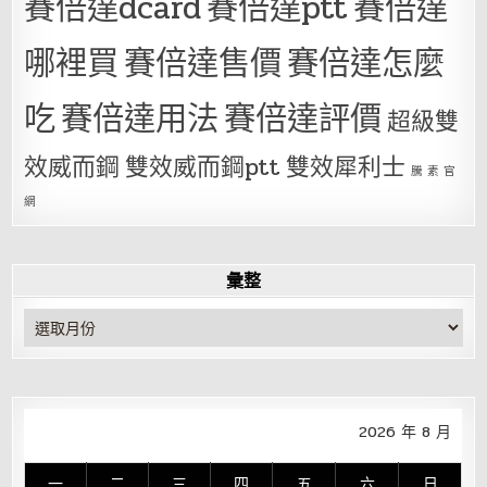
賽倍達dcard
賽倍達ptt
賽倍達
哪裡買
賽倍達售價
賽倍達怎麼
吃
賽倍達用法
賽倍達評價
超級雙
效威而鋼
雙效威而鋼ptt
雙效犀利士
騰 素 官
網
彙整
彙
整
2026 年 8 月
一
二
三
四
五
六
日