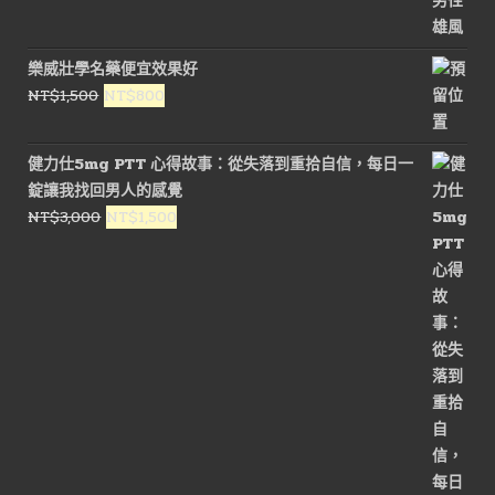
樂威壯學名藥便宜效果好
原
目
NT$
1,500
NT$
800
始
前
價
價
健力仕5mg PTT 心得故事：從失落到重拾自信，每日一
格：
格：
錠讓我找回男人的感覺
NT$1,500。
NT$800。
原
目
NT$
3,000
NT$
1,500
始
前
價
價
格：
格：
NT$3,000。
NT$1,500。