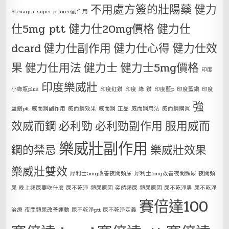
不用處方簽的壯陽藥
健力
Stenagra
super p force副作用
仕5mg ptt
健力仕20mg價格
健力仕
dcard
健力仕副作用
健力仕心得
健力仕效
果
健力仕用法
健力士
健力士5mg價格
印度
印度樂威壯
小綠瓶plus
印度紅鑽
印度 綠 鑽
印度藍p
印度藍鑽
印度
強
藍鑽ptt
威而鋼副作用
威而鋼效果
威而鋼 正品
威而鋼用法
威而鋼購買
效威而鋼
必利勁
必利勁副作用
服用威而
樂威壯副作用
鋼的禁忌
樂威壯效果
樂威壯雙效
犀利士5mg改善夜間頻尿
犀利士5mg改善夜間頻尿 夜間頻
尿 晚上頻尿要吃什麼 尿不乾淨 頻尿原因 突然頻尿 頻尿原因 尿不乾淨男 尿不乾淨
賽倍達100
治療 夜間頻尿改善運動 尿不乾淨ptt 尿不乾淨定義