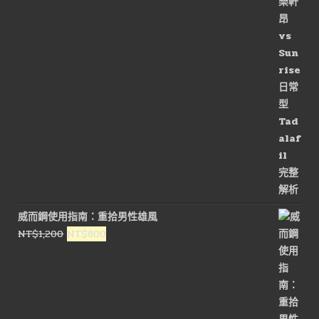
價
價
格：
格：
NT$3,000。
NT$1,500。
威而鋼使用指南：重拾男性雄風
原
目
NT$
1,200
NT$
800
始
前
價
價
格：
格：
NT$1,200。
NT$800。