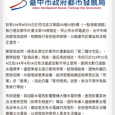
針對114年8月15日於西屯區文華路55巷11號1樓（一點酒餐酒館）
執行違反都市計畫法第79條規定、停止供水供電處分，台中市政
府都發局說明，相關執行皆依程序辦理，以維護市民權益與法規
正當性。
都發局說明，經查此案位於都市計畫劃設的「第二種住宅區」，
實際經營「飲酒店業」用途，違反用途規定。市府已於113年12月
4日及114年4月14日依法裁處並勒令停止使用，違規次數已達斷
水電標準。儘管業者主張已暫時停業，經現場勘查，建物外觀仍
懸掛招牌，內部堆放營業設備，經濟發展局確認商業登記為「停
業」非「歇業」，因此仍屬「暫停使用」狀態，依法不得作為豁
免執行理由。
市府提醒，若因斷水電而影響整棟大樓水電供應、進而影響其他
合法使用空間（如學生租屋戶）權益，請所有權人儘速聯繫台電
及自來水公司，確認是否有水電錶共用情形，並依規申請合法樓
層獨立水電表，以保障其他使用人基本生活權益。