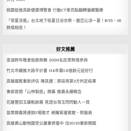
桃園挺進高齡健康博覽會 行動CT車亮點翻轉偏鄉醫療
「常夏涼風」台北地下街夏日浴衣祭，邀您沁涼一夏！8/15、16
熱情相見！
好文推薦
澎湖跨年晚會勁歌熱舞 2000名民眾熱情參與
竹北市續推大路平計畫 114年籌1.6億餘元促好行
高雄國賓重新評估 陳其邁：將採用第3方判定結果
東部首間「山林製造」開幕 推廣永續概念
花蓮豐田玉礦軌跡展 見證台灣玉閃閃動人一頁
苗栗開春將連辦2場徵才 網羅客運駕駛、照服員
高雄壽山動物園受災嚴重修復中 估10/10重新開園