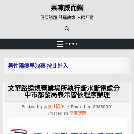
Skip
果凍威而鋼
to
content
健康議題 談運論命 人際互動
MENU
男性陽痿早洩藥:按此進入
文華路違規營業場所執行斷水斷電處分
中市都發局表示皆依程序辦理
Posted by
印度壯陽藥
Posted on
20250901
Posted in
健康議題