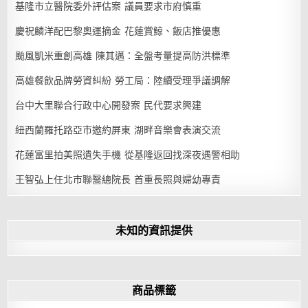
基隆市立醫院委外評估案 議員要求市府慎重
慶祝麟洋配巴黎奧運摘金 花蓮賞鯨、飯店推優惠
颱風凱米重創高雄 陳其邁：全盤考量提高防洪標準
高雄餐飲品牌勞資糾紛 勞工局：陸續受理爭議調解
台中大里聯合行政中心開發案 民代要求興建
紐西蘭羅托路亞市邀約屏東 湖畔音樂會表演交流
花蓮富里拍美照遺失手機 從基隆返回找深夜遇警相助
王智弘上任北市聯醫總院長 首重長照與婦幼專責
未知的資訊提供
商品標籤