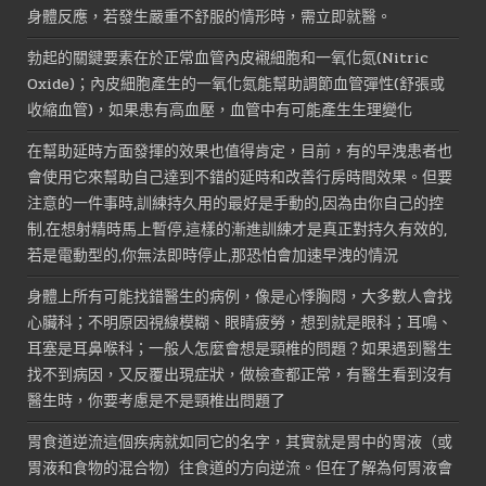
身體反應，若發生嚴重不舒服的情形時，需立即就醫。
勃起的關鍵要素在於正常血管內皮襯細胞和一氧化氮(Nitric
Oxide)；內皮細胞產生的一氧化氮能幫助調節血管彈性(舒張或
收縮血管)，如果患有高血壓，血管中有可能產生生理變化
在幫助延時方面發揮的效果也值得肯定，目前，有的早洩患者也
會使用它來幫助自己達到不錯的延時和改善行房時間效果。但要
注意的一件事時,訓練持久用的最好是手動的,因為由你自己的控
制,在想射精時馬上暫停,這樣的漸進訓練才是真正對持久有效的,
若是電動型的,你無法即時停止,那恐怕會加速早洩的情況
身體上所有可能找錯醫生的病例，像是心悸胸悶，大多數人會找
心臟科；不明原因視線模糊、眼睛疲勞，想到就是眼科；耳鳴、
耳塞是耳鼻喉科；一般人怎麼會想是頸椎的問題？如果遇到醫生
找不到病因，又反覆出現症狀，做檢查都正常，有醫生看到沒有
醫生時，你要考慮是不是頸椎出問題了
胃食道逆流這個疾病就如同它的名字，其實就是胃中的胃液（或
胃液和食物的混合物）往食道的方向逆流。但在了解為何胃液會