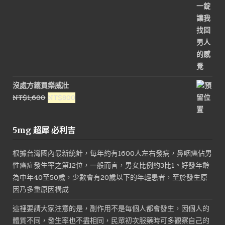
沒處方籤買樂威壯
原
目
NT$
1,600
NT$
800
始
前
價
價
5mg 超犀 必利吉
格：
格：
NT$1,600。
NT$800。
根據台灣國內最新統計，每年約有1600人左右發病，鼻咽癌佔男
性癌症發生率之第12位，一般而言，男女比例約3比1。好發年齡
為中年40至50歲，少數會有20歲以下的年輕患者，至於發生原
因乃多重原因構成
這裡要請大家注意的是，副作用不是每個人都會發生，因個人的
體質不同，發生率也不盡相同，民眾初次服藥時可多觀察自己的