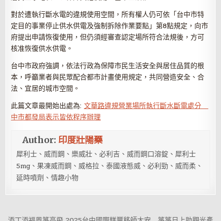
對於遭執行斷水電的違規使用空間，所有權人仍可依「台中市特
定目的事業停止供水供電及強制拆除作業要點」第8點規定，向市
府提出申請恢復使用，但仍須經審查認定場所符合法規後，方可
核准恢復供水供電。
台中市政府強調，依法行政為保障市民生活安全與居住品質的根
本，呼籲業者與民眾配合都市計畫使用規定，共同營造安全、合
法、宜居的城市空間。
此篇文章最開始出處為:
文華路違規營業場所執行斷水斷電處分
中市都發局表示皆依程序辦理
Author:
印度壯陽藥
犀利士、威而鋼、樂威壯、必利吉、威而鋼口溶錠、犀利士
5mg、果凍威而鋼、威格拉、泰國液態威、必利勁、威而柔、
延時噴劑、情趣小物
文
添丁添福風箏高飛 2025台中國際糕豐移師大安 箏箏日上助觀光產