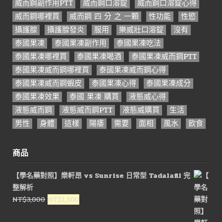
威而鋼副作用PTT
威而鋼口溶錠
威而鋼口溶錠心得
威而鋼哪裡買
威而鋼 四 分 之 一顆
性功能
性慾
攝護腺
攝護腺發炎
服用
樂威壯口溶錠
沒有
泰國果凍
泰國果凍副作用
泰國果凍吃法
泰國果凍哪裡買
泰國果凍喝酒
泰國果凍威而鋼PTT
泰國果凍威而鋼哪裡買
泰國果凍威而鋼心得
泰國果凍威而鋼蝦皮
泰國果凍心得
泰國果凍成分
泰國果凍效果
泰國 果凍 購買
液態威心得
液態威而鋼
液態威而鋼PTT
液態威購買
生活
男性
身體
這樣
陽痿
需要
面相
風水
飲食
商品
【學名藥對照】樂軒昂 vs Sunrise 日常型 Tadalafil 完
整解析
原
目
NT$
3,000
NT$
1,500
始
前