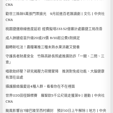
CNA
勸世三姊妹5萬張門票搶光 9月前進百老匯讀劇 | 文化 | 中央社
CNA
桃園捷運綠線進度延宕 經費擬增233.52億審計處籲捷工局改善
成人肺鏈疫苗升級20或21價 8/10起公費1劑搞定
翻轉新吃法！農糧署推三種未熟水果消暑又營養
守護長者財產安全 竹縣高齡長照處推廣防詐「一關、二問、三
查」
唱歌助紓壓？研究揭壓力荷爾蒙降 推測對免疫功能、大腦健康
有潛在益處
攝護腺癌偏愛這4種人群，看看你在不在裡面
世界U20田徑錦標賽 羅聖欽5千公尺競走獲第9 | 運動 | 中央社
CNA
颱風影響台7線巴陵至西村續封 預計10日上午解除 | 地方 | 中央