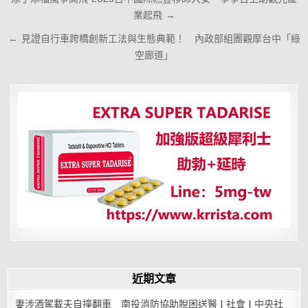
章
業起飛 →
導
← 見證自行車跨橋創新工法與生態典範！ 內政部組團觀摩台中「綠
覽
空廊道」
近期文章
妻涉酒駕載夫自撞翻車 南投消防協助脫困送醫 | 社會 | 中央社