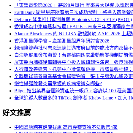
「東盟電影節2026 」將於8月舉行 歷來最大規模 以電
EarthDaily 衛星星座隨着第三次成功發射，將進入商業
Defiance 隆重推出歐洲首個 Photonics UCITS ETF (PHOT)
香港成為中東旗艦科技展LEAP East未來三年亞洲獨家主
Alamar Biosciences 的 NULISA 數據將於 A
香港測量師學會 – 產業測量組周年研討會2026
賴瑞隆競辦批柯志恩連陳其邁市府目前的施政方向都搞不
白海豚颱風發布海警！台電桃園區處啟動應變機制提前備
屏東縣內埔鄉後備輔導中心投入城鎮韌性演習 張惇涵視
人行道改善延宕、托嬰中心冷氣頻跳機 市議員張桂綿：
全聯慶祥慈善事業基金會捐贈物資 張市長讓愛心觸及更
慢性攝護腺發炎需掌握的疾病常識有哪些?
Bitget 推出業界首個跨資產統一帳戶，容許以 100 種
全球追蹤人數最多的 TikTok 創作者 Khaby Lame，加入 H
好文推薦
中國蠟瓶糖有健康疑慮 高市專案查獲不法販售4家