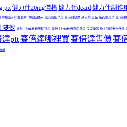
ptt
健力仕20mg價格
健力仕dcard
健力仕副作
鑽
印度藍p
印度藍鑽
印度藍鑽ptt
威而鋼副作用
威而鋼效果
威而鋼 正品
威而鋼用法
威而鋼
壯雙效
犀利士5mg改善夜間頻尿
犀利士5mg改善夜間頻尿 夜間頻尿 晚上頻尿要吃什麼 
達ptt
賽倍達哪裡買
賽倍達售價
賽
 官網