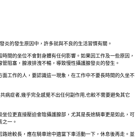
腺發炎的發生原因中，許多就與不良的生活習慣有關。
般時間的坐位不會對身體有任何影響。如果因工作及一些原因，
腺管阻塞，腺液排洩不暢，導致慢性攝護腺發炎的發生。
方面工作的人，要認識這一現象，在工作中不要長時間的久坐不
大共病症者,幾乎完全感覺不出任何副作用,也較不需要避免其它
較坐位更直接壓迫會陰攝護腺部，尤其是長途騎車更是如此，可
素之一。
若路途較長，應在騎車途中適當下車活動一下，休息後再走。並