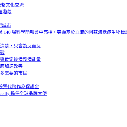
影連繫文化交流
營運階段
辦城市
AIC 2026 上超過 140 場科學簡報會中亮相，突顯基於血液的阿茲海默症
清楚，只會為反而反
戰
察肯定後備整備能量
應加速改善
多需要的市民
美國股票代幣作為保證金
olafly 擔任全球品牌大使