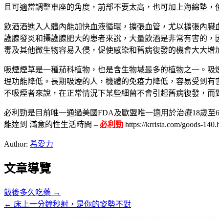
且可適當調整車座的角度，前部不要太高，也可加上海綿墊，
飲酒酒進入人體內能加快血液循環，擴張血管，尤以擴張內臟
護腺發炎和攝護腺肥大的患者來說，大量飲酒是非常有害的，
毒及其他微生物容易入侵，促使感染和舊病復發的機會大大增
吸煙煙草是一種茄科植物，也是含生物堿最多的植物之一。吸
理功能降低。長期吸煙的人，機體的免疫力降低，容易受到有
不吸煙者來說，在正常情況下某些細菌不會引起舊病復發，而
必利勁是目前唯一通過美國FDA及歐盟唯一適用於治療18歲至64
能達到 滿意的性生活時間 –
必利勁
https://krrista.com/goods-140.
Author:
希愛力
文章導覽
飯後多久吃藥 →
← 床上一分鐘秒射，是你的姿勢不對