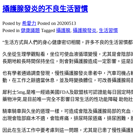
攝護腺發炎的不良生活習慣
Posted by
希愛力
Posted on
20200513
Posted in
健康議題
Tagged
攝護腺
,
攝護腺發炎
,
生活習慣
“生活方式與人們的身心健康密切相關，許多不良的生活習慣
久坐從生理學觀點看，坐位可使血液循環變慢，尤其是會陰部
長期地較長時間保持坐位，則會對攝護腺造成一定影響。這是
也有學者通過調查發現，慢性攝護腺發炎患者中，汽車司機占
動，在工作之餘適當休息，並及時變換體位，可改善攝護腺局
犀利士5mg,是唯一經過美國FDA及歐盟核可認證能每日固定
藥物沖突,是目前唯一完全不影響日常生活的性功能障礙 助勃壯
騎車騎車與久坐的道理一樣，可造成會陰及攝護腺局部的充血
出現會陰部麻木不適，會陰疼痛，排尿時尿道痛，排尿困難，
因此在生活工作中要考慮到這一問題，尤其是已患了慢性攝護