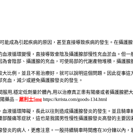
都可能成為引起疾病的原因，甚至直接導致疾病的發生。在攝護
的血液循環變慢，直接導致會陰及攝護腺部慢性充血淤血。但一
因為會陰部、攝護腺的充血，可使局部的代謝產物堆積，攝護腺
較大比例，並且不易治療好，就可以說明這個問題。因此從事這
部充血，減少或避免攝護腺發炎的發生。
時間服用,穩定低劑量於體內,用以治療真正患有陽痿或者攝護腺肥
陽藥品 –
犀利士5mg
https://krrista.com/goods-134.html
，血液循環障礙，長此以往則造成攝護腺發炎的發生。並且騎車
腰部酸痛等症狀，這也是我國男性慢性攝護腺發炎高發的主要因
腺發炎的病人，更應注意。一殷持續騎車時間應在30分鐘以內，