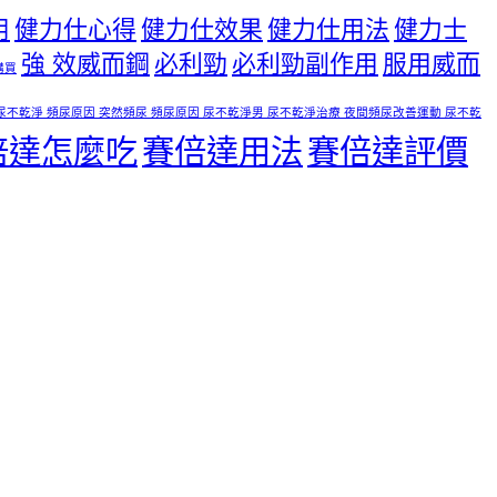
用
健力仕心得
健力仕效果
健力仕用法
健力士
強 效威而鋼
必利勁
必利勁副作用
服用威而
購買
尿不乾淨 頻尿原因 突然頻尿 頻尿原因 尿不乾淨男 尿不乾淨治療 夜間頻尿改善運動 尿不乾
倍達怎麼吃
賽倍達用法
賽倍達評價