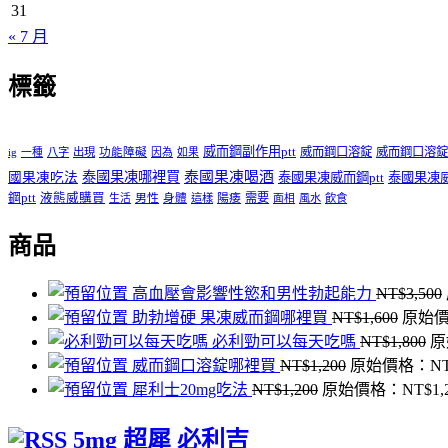
31
« 7 月
標籤
威而鋼副作用ptt
威而鋼口溶錠
威而鋼口溶錠
ig
一種
八字
出現
功能障礙
因為
如果
泰國果凍哪裡買
泰國果凍喝酒
國果凍吃法
泰國果凍威而鋼ptt
泰國果凍
鋼ptt
液態威購買
男性
陽痿
需要
生活
身體
這樣
面相
風水
飲食
商品
高血壓會影響性慾和男性勃起能力
NT$
3,500
助勃增硬 果凍威而鋼哪裡買
NT$
1,600
原始價
必利勁可以每天吃嗎
NT$
1,800
原
威而鋼口溶錠哪裡買
NT$
1,200
原始價格：NT$
犀利士20mg吃法
NT$
1,200
原始價格：NT$1,
5mg 超犀 必利吉