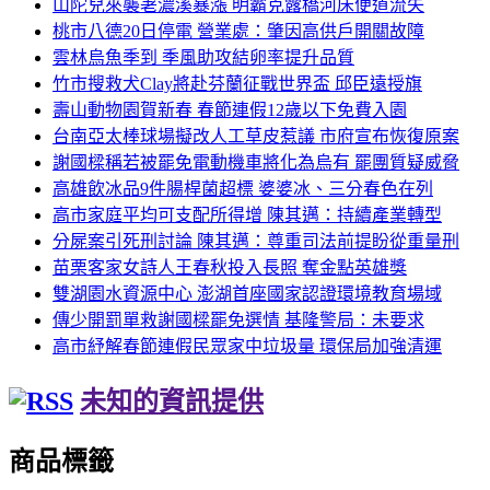
山陀兒來襲荖濃溪暴漲 明霸克露橋河床便道流失
桃市八德20日停電 營業處：肇因高供戶開關故障
雲林烏魚季到 季風助攻結卵率提升品質
竹市搜救犬Clay將赴芬蘭征戰世界盃 邱臣遠授旗
壽山動物園賀新春 春節連假12歲以下免費入園
台南亞太棒球場擬改人工草皮惹議 市府宣布恢復原案
謝國樑稱若被罷免電動機車將化為烏有 罷團質疑威脅
高雄飲冰品9件腸桿菌超標 婆婆冰、三分春色在列
高市家庭平均可支配所得增 陳其邁：持續產業轉型
分屍案引死刑討論 陳其邁：尊重司法前提盼從重量刑
苗栗客家女詩人王春秋投入長照 奪金點英雄獎
雙湖園水資源中心 澎湖首座國家認證環境教育場域
傳少開罰單救謝國樑罷免選情 基隆警局：未要求
高市紓解春節連假民眾家中垃圾量 環保局加強清運
未知的資訊提供
商品標籤