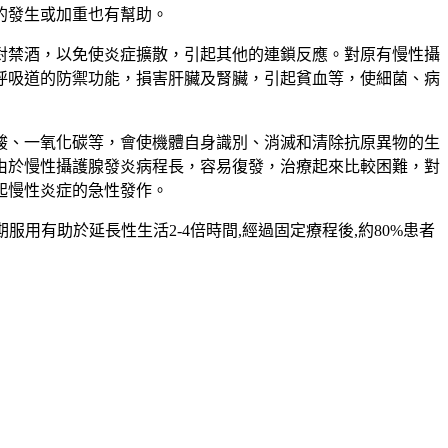
的發生或加重也有幫助。
對禁酒，以免使炎症擴散，引起其他的連鎖反應。對原有慢性攝
呼吸道的防禦功能，損害肝臟及腎臟，引起貧血等，使細菌、病
酸、一氧化碳等，會使機體自身識別、消滅和清除抗原異物的生
由於慢性攝護腺發炎病程長，容易復發，治療起來比較困難，對
起慢性炎症的急性發作。
期服用有助於延長性生活2-4倍時間,經過固定療程後,約80%患者