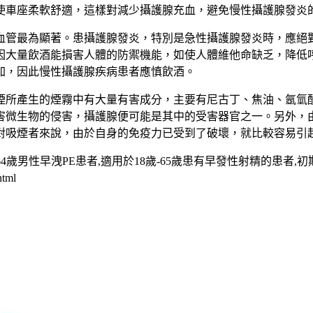
使車座柔軟舒適，這樣對減少攝護腺充血，避免慢性攝護腺發炎
血管最為顯著。患攝護腺發炎，特別是急性攝護腺發炎時，應絕
因大量飲酒能損害人體的防禦機能，如使人體維他命缺乏，降低
加，因此慢性攝護腺疾病患者應慎飲酒。
煙所產生的煙霧中有大量有害成分，主要有尼古丁、焦油、氬氫
害微生物的侵害，攝護腺便可能是其中的受害器官之一。另外，
對吸煙者來說，由於自身的免疫力已受到了破壞，就比較容易引
歲男性早洩PE患者,適用於18歲-65歲患有早發性射精的患者,初
html