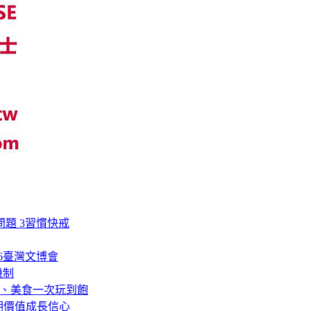
題 3習慣快戒
6臺灣文博會
機制
湯、美食一次玩到飽
長期價值成長信心