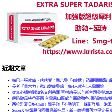
近期文章
嘴巴一張就痛、喀喀響？醫示警「4症狀」恐顳顎關節出問
長者「量六力」揪出健康警訊！每4人就有1人需關懷
從無心插柳到知名文創萌寵 蜜柑站長以全新主題參與202
嚴防颱風挾帶豪雨 台電鳳山區處全面啟動各項防颱應變
西拉雅夏日好Chill！關子嶺「不動明王」踩街登場 泡
SuperX 披露股份回購最新進展，新一輪迴購落地堅定