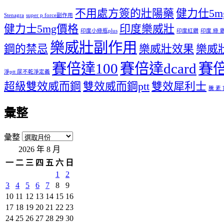
不用處方簽的壯陽藥
健力仕5mg 
Stenagra
super p force副作用
健力士5mg價格
印度樂威壯
印度小綠瓶plus
印度紅鑽
印度 綠 
樂威壯副作用
鋼的禁忌
樂威壯效果
樂威
賽倍達100
賽倍達dcard
賽倍
淨ptt 尿不乾淨定義
超級雙效威而鋼
雙效威而鋼ptt
雙效犀利士
騰 素
彙整
彙整
2026 年 8 月
一
二
三
四
五
六
日
1
2
3
4
5
6
7
8
9
10
11
12
13
14
15
16
17
18
19
20
21
22
23
24
25
26
27
28
29
30