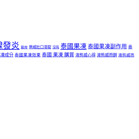
腺發炎
泰國果凍
泰國果凍副作用
泰
樂威壯口溶錠
沒有
服用
泰國 果凍 購買
果凍成分
泰國果凍效果
液態威心得
液態威而鋼
液態威而