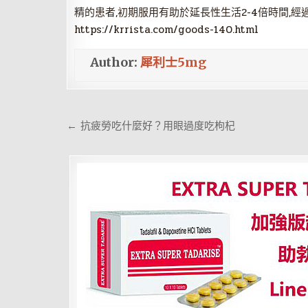
精的患者,初期服用有助於延長性生活2-4倍時間,經
https://krrista.com/goods-140.html
Author:
犀利士5mg
文
← 抗疲勞吃什麼好？用眼過度吃枸杞
章
導
覽