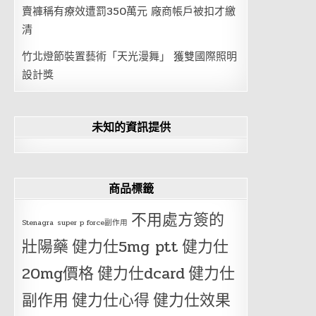
賣褲稱有療效遭罰350萬元 廠商帳戶被扣才繳
清
竹北燈節裝置藝術「天光漫舞」 獲雙國際照明
設計獎
未知的資訊提供
商品標籤
不用處方簽的
Stenagra
super p force副作用
壯陽藥
健力仕5mg ptt
健力仕
20mg價格
健力仕dcard
健力仕
副作用
健力仕心得
健力仕效果