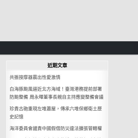
近期文章
共振按摩器震出性愛激情
白海豚颱風逼近北方海域！臺灣港務提前部署
防颱整備 周永暉董事長親自主持應變整備會議
珍貴古砲重現左堆蕭屋，傳承六堆保鄉衛土歷
史記憶
海洋委員會譴責中國假借防災違法擴張管轄權