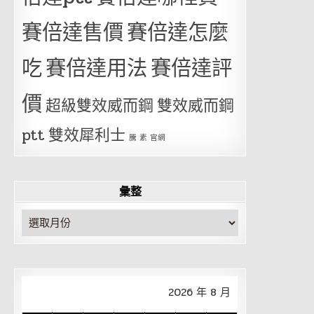
賽倍達售價
賽倍達怎麼
吃
賽倍達用法
賽倍達評
價
超級雙效威而鋼
雙效威而鋼
ptt
雙效犀利士
騰 素 官網
彙整
彙
整
2026 年 8 月