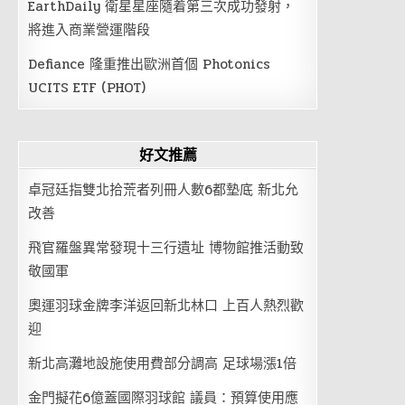
EarthDaily 衛星星座隨着第三次成功發射，
將進入商業營運階段
Defiance 隆重推出歐洲首個 Photonics
UCITS ETF (PHOT)
好文推薦
卓冠廷指雙北拾荒者列冊人數6都墊底 新北允
改善
飛官羅盤異常發現十三行遺址 博物館推活動致
敬國軍
奧運羽球金牌李洋返回新北林口 上百人熱烈歡
迎
新北高灘地設施使用費部分調高 足球場漲1倍
金門擬花6億蓋國際羽球館 議員：預算使用應