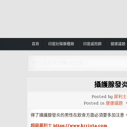
Skip
to
content
首頁
印度壯陽藥種類
印度威而鋼
健康議題
男性陽痿早洩藥:按此進入
攝護腺發
Posted by
犀利士
Posted in
健康議題
得了攝護腺發炎的男性在飲食方面必須要多加注意
超級犀利士 https://www.krrista.com