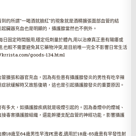
到的所謂“一喝酒就臉紅”的現象就是酒精擴張面部血管的結
引起臟器充血也是明顯的，攝護腺當然也不例外。
能每日固定時間服用,穩定低劑量於體內,用以治療真正患有陽痿或
用,也較不需要避免其它藥物沖突,是目前唯一完全不影響日常生活
/krrista.com/goods-134.html
血管擴張和器官充血，因為有些患有攝護腺發炎的男性有吃辛辣
但症狀緩解時又故態復萌，這也是引起攝護腺發炎的重要原因。
害有多大，如攝護腺疾病就是吸煙引起的。因為香煙中的煙堿、
直接毒害攝護腺組織，還能幹擾支配血管的神經功能，影響攝護
18歲至64歲男性早洩PE患者,適用於18歲-65歲患有早發性射