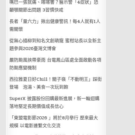
嘴巴一張就痛、喀喀響？醫示警「4症狀」恐
顳顎關節出問題 3習慣快戒
長者「量六力」揪出健康警訊！每4人就有1人
需關懷
從無心插柳到知名文創萌寵 蜜柑站長以全新主
題參與2026臺灣文博會
嚴防颱風挾帶豪雨 台電鳳山區處全面啟動各項
防颱應變機制
西拉雅夏日好Chill！關子嶺「不動明王」踩街
登場 泡湯、美食一次玩到飽
SuperX 披露股份回購最新進展，新一輪迴購
落地堅定長期價值成長信心
「東盟電影節2026 」將於8月舉行 歷來最大
規模 以電影連繫文化交流