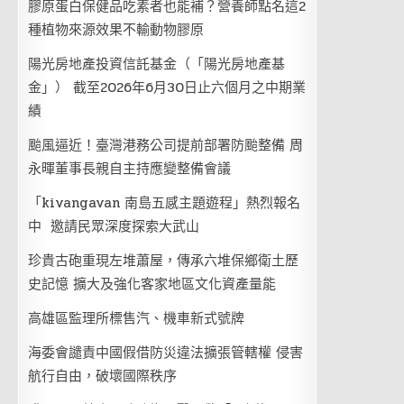
膠原蛋白保健品吃素者也能補？營養師點名這2
種植物來源效果不輸動物膠原
陽光房地產投資信託基金（「陽光房地產基
金」） 截至2026年6月30日止六個月之中期業
績
颱風逼近！臺灣港務公司提前部署防颱整備 周
永暉董事長親自主持應變整備會議
「kivangavan 南島五感主題遊程」熱烈報名
中 邀請民眾深度探索大武山
珍貴古砲重現左堆蕭屋，傳承六堆保鄉衛土歷
史記憶 擴大及強化客家地區文化資產量能
高雄區監理所標售汽、機車新式號牌
海委會譴責中國假借防災違法擴張管轄權 侵害
航行自由，破壞國際秩序