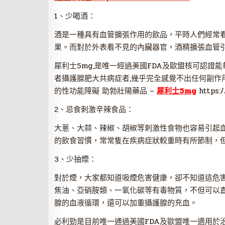
1、少喝酒：
酒是一種具有血管擴張作用的飲品，平時人們經常看
果。而對於外表看不見的內臟器官，酒精擴張血管
犀利士5mg,是唯一經過美國FDA及歐盟核可認證
者攝護腺肥大共病症者,幾乎完全感覺不出任何副作
的性功能障礙 助勃壯陽藥品 –
犀利士5mg
https:/
2、忌食刺激辛辣食品：
大蔥、大蒜、辣椒、胡椒等刺激性食物也容易引起
的飲食習慣，常常隻在疾病症狀較重時有所節制，
3、少抽煙：
對於煙，大家都知道吸煙危害健康，卻不知道這危
焦油、亞硝胺類、一氧化碳等有毒物質，不但可以
腺的血液循環，還可以加重攝護腺的充血。
必利勁是目前唯一通過美國FDA及歐盟唯一適用於治療