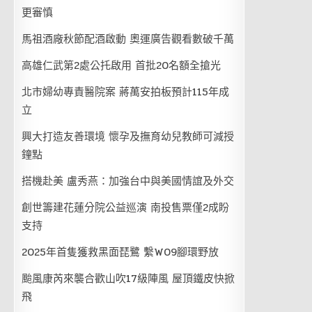
更審慎
馬祖酒廠秋節配酒啟動 奧運廣告觀看數破千萬
高雄仁武第2處公托啟用 首批20名額全搶光
北市婦幼專責醫院案 蔣萬安拍板預計115年成
立
興大打造友善環境 懷孕及撫育幼兒教師可減授
鐘點
搭機赴美 盧秀燕：加強台中與美國情誼及外交
創世籌建花蓮分院公益巡演 南投售票僅2成盼
支持
2025年首隻獲救黑面琵鷺 繫W09腳環野放
颱風康芮來襲合歡山吹17級陣風 屋頂鐵皮快掀
飛