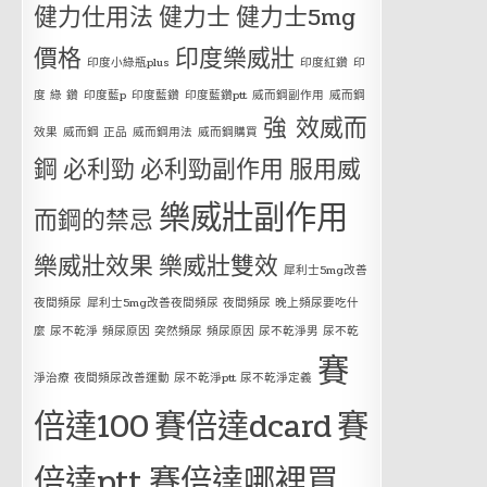
健力仕用法
健力士
健力士5mg
價格
印度樂威壯
印度小綠瓶plus
印度紅鑽
印
度 綠 鑽
印度藍p
印度藍鑽
印度藍鑽ptt
威而鋼副作用
威而鋼
強 效威而
效果
威而鋼 正品
威而鋼用法
威而鋼購買
鋼
必利勁
必利勁副作用
服用威
樂威壯副作用
而鋼的禁忌
樂威壯效果
樂威壯雙效
犀利士5mg改善
夜間頻尿
犀利士5mg改善夜間頻尿 夜間頻尿 晚上頻尿要吃什
麼 尿不乾淨 頻尿原因 突然頻尿 頻尿原因 尿不乾淨男 尿不乾
賽
淨治療 夜間頻尿改善運動 尿不乾淨ptt 尿不乾淨定義
倍達100
賽倍達dcard
賽
倍達ptt
賽倍達哪裡買