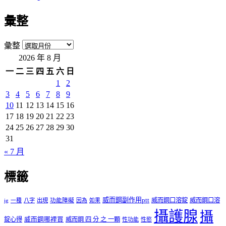
彙整
彙整
2026 年 8 月
一
二
三
四
五
六
日
1
2
3
4
5
6
7
8
9
10
11
12
13
14
15
16
17
18
19
20
21
22
23
24
25
26
27
28
29
30
31
« 7 月
標籤
威而鋼副作用ptt
威而鋼口溶錠
威而鋼口溶
ig
一種
八字
出現
功能障礙
因為
如果
攝護腺
攝
錠心得
威而鋼哪裡買
威而鋼 四 分 之 一顆
性功能
性慾