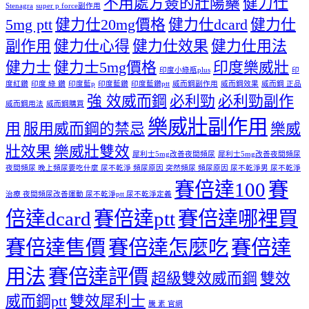
不用處方簽的壯陽藥
健力仕
Stenagra
super p force副作用
5mg ptt
健力仕20mg價格
健力仕dcard
健力仕
副作用
健力仕心得
健力仕效果
健力仕用法
健力士
健力士5mg價格
印度樂威壯
印度小綠瓶plus
印
度紅鑽
印度 綠 鑽
印度藍p
印度藍鑽
印度藍鑽ptt
威而鋼副作用
威而鋼效果
威而鋼 正品
強 效威而鋼
必利勁
必利勁副作
威而鋼用法
威而鋼購買
樂威壯副作用
用
服用威而鋼的禁忌
樂威
壯效果
樂威壯雙效
犀利士5mg改善夜間頻尿
犀利士5mg改善夜間頻尿
夜間頻尿 晚上頻尿要吃什麼 尿不乾淨 頻尿原因 突然頻尿 頻尿原因 尿不乾淨男 尿不乾淨
賽倍達100
賽
治療 夜間頻尿改善運動 尿不乾淨ptt 尿不乾淨定義
倍達dcard
賽倍達ptt
賽倍達哪裡買
賽倍達售價
賽倍達怎麼吃
賽倍達
用法
賽倍達評價
超級雙效威而鋼
雙效
威而鋼ptt
雙效犀利士
騰 素 官網