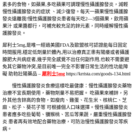
素多的食物，如蘋果,多吃蘋果可調理慢性攝護腺發炎，減輕
慢性攝護腺發炎的症狀 、減少復發。每天一蘋果慢性攝護腺
發炎遠離我!慢性攝護腺發炎患者每天吃2—3個蘋果，飲用蘋
果汁 或果醬都行，可補充較充足的鋅元素，同時緩解慢性攝
護腺發炎。
犀利士5mg,是唯一經過美國FDA及歐盟核可認證能每日固定
時間服用,穩定低劑量於體內,用以治療真正患有陽痿或者攝護
腺肥大共病症者,幾乎完全感覺不出任何副作用,也較不需要避
免其它藥物沖突,是目前唯一完全不影響日常生活的性功能障
礙 助勃壯陽藥品 –
犀利士5mg
https://krrista.com/goods-134.html
慢性攝護腺發炎食療這樣吃最健康：慢性攝護腺發炎藥物
治療不宜長期使用，藥物劑量不易把握。 吃蘋果來補鋅，另
外其他含鋅高的食物，如瘦肉、雞蛋、花生米、核桃仁、芝
麻、松子、葵花子等 可根據個人口味選擇。慢性攝護腺發炎
患者應多吃些葡萄、獼猴桃、苦瓜等果蔬，嚴重慢性攝護腺發
炎 患者再有效地配合藥物治療，可防治慢性攝護腺發炎等疾
病。