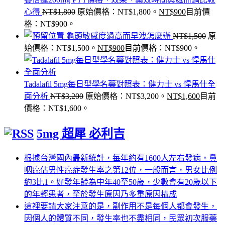
心得
NT$
1,800
原始價格：NT$1,800。
NT$
900
目前價
格：NT$900。
龜頭敏感度過高而早洩怎麼辦
NT$
1,500
原
始價格：NT$1,500。
NT$
900
目前價格：NT$900。
Tadalafil 5mg每日型學名藥對照表：健力士 vs 悍馬仕全
面分析
NT$
3,200
原始價格：NT$3,200。
NT$
1,600
目前
價格：NT$1,600。
5mg 超犀 必利吉
根據台灣國內最新統計，每年約有1600人左右發病，鼻
咽癌佔男性癌症發生率之第12位，一般而言，男女比例
約3比1。好發年齡為中年40至50歲，少數會有20歲以下
的年輕患者，至於發生原因乃多重原因構成
這裡要請大家注意的是，副作用不是每個人都會發生，
因個人的體質不同，發生率也不盡相同，民眾初次服藥