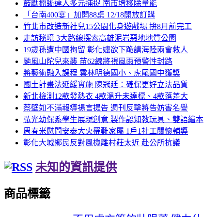
鼓勵獵蜥達人多元捕捉 南市增移除量能
「台南400宴」加開88桌 12/18開放訂購
竹北市改造新社兒15公園化身遊戲場 拚8月前完工
走訪秘境 3大路線探索高雄泥岩惡地地質公園
19歲孫遭中國拘留 彰化嬤欲下跪請海陸兩會救人
颱風山陀兒來襲 苗62線將視風雨預警性封路
將藝術融入課程 雲林明德國小、虎尾國中獲獎
國土計畫法延緩實施 陳冠廷：確保更好立法品質
新北檢測12款發熱衣 4款溫升未達標、4款落差大
蔡壁如不滿報導揚言提告 週刊反擊將告妨害名譽
弘光幼保系學生展現創意 製作認知教玩具、雙語繪本
周春米慰問安泰大火罹難家屬 1戶1社工關懷輔導
彰化大城鄉民反對風機離村莊太近 赴公所抗議
未知的資訊提供
商品標籤