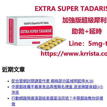
近期文章
配合管網封閉調查作業 楊梅部分區域明起停水3H
中華郵政攜手義美食品再推聯名禮盒 波波鴿變身超Q小
泡芙
行動網路降速演習結束還是沒訊號？中華郵政教你這樣
做