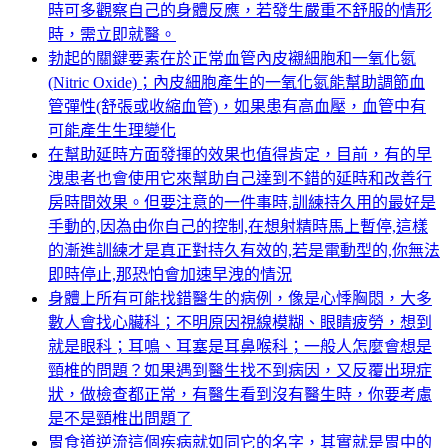
時可多觀察自己的身體反應，若發生嚴重不舒服的情形
時，需立即就醫。
勃起的關鍵要素在於正常血管內皮襯細胞和一氧化氮
(Nitric Oxide)；內皮細胞產生的一氧化氮能幫助調節血
管彈性(舒張或收縮血管)，如果患有高血壓，血管中有
可能產生生理變化
在幫助延時方面發揮的效果也值得肯定，目前，有的早
洩患者也會使用它來幫助自己達到不錯的延時和改善行
房時間效果。但要注意的一件事時,訓練持久用的最好是
手動的,因為由你自己的控制,在想射精時馬上暫停,這樣
的漸進訓練才是真正對持久有效的,若是電動型的,你無法
即時停止,那恐怕會加速早洩的情況
身體上所有可能找錯醫生的病例，像是心悸胸悶，大多
數人會找心臟科；不明原因視線模糊、眼睛疲勞，想到
就是眼科；耳鳴、耳塞是耳鼻喉科；一般人怎麼會想是
頸椎的問題？如果遇到醫生找不到病因，又反覆出現症
狀，做檢查都正常，有醫生看到沒有醫生時，你要考慮
是不是頸椎出問題了
胃食道逆流這個疾病就如同它的名字，其實就是胃中的