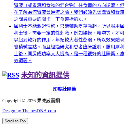
胃液（或胃液和食物的混合物）往食道的方向逆流。但
在了解為何胃液會逆流之前，我們必須先認識胃和食道
之間最重要的關卡：下食道括約肌。
犀利士不能激起性慾，只能輔助陰莖勃起，所以服用犀
利士後，需要一定的性刺激，例如撫摸、親吻等，才可
以起到較好的作用，年紀較大者性慾弱，所以效果體現
會稍微差點。而且經過研究和患者臨床證明，服用犀利
士後，同房成功率大大提高，是一種很好的壯陽藥，療
效顯著。
未知的資訊提供
印度壯陽藥
Copyright © 2026 果凍威而鋼
Design by ThemesDNA.com
Scroll to Top