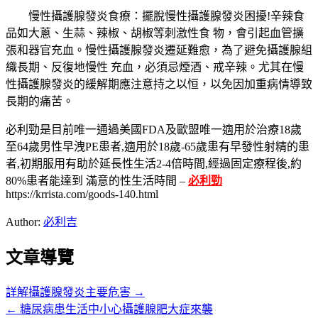
慢性攝護腺發炎食療：擺脫慢性攝護腺發炎困擾!辛辣食
品如大蔥、生蒜、辣椒、胡椒等刺激性食 物，會引起血管擴
張和器官充血。慢性攝護腺發炎遷延難愈，為了避免攝護腺組
織長期、反復地慢性 充血，必須忌煙酒、戒辛辣。尤其在慢
性攝護腺發炎的緩解期應注意持之以恒，以免因加重病情導致
長期的痛苦。
必利勁是目前唯一通過美國FDA及歐盟唯一適用於治療18歲
至64歲男性早洩PE患者,適用於18歲-65歲患有早發性射精的患
者,初期服用有助於延長性生活2-4倍時間,經過固定療程後,約
80%患者能達到 滿意的性生活時間 –
必利勁
https://krrista.com/goods-140.html
Author:
必利吉
文章導覽
詳解攝護腺發炎主要危害 →
← 糖尿病患生活中小心攝護腺肥大症來襲