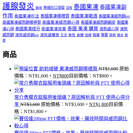
護腺發炎
泰國果凍
泰國果凍副
樂威壯口溶錠
沒有
服用
作用
泰國果凍哪裡買
泰國果凍喝酒
泰國果凍吃法
泰國果凍威而鋼ptt
泰國果凍威而鋼哪裡買
泰國果凍威而鋼心得
泰國果凍威而鋼蝦皮
泰國果
泰國 果凍 購買
泰國果凍成分
凍心得
泰國果凍效果
液態威心得
液態
威而鋼
液態威而鋼ptt
液態威購買
男性
陽痿
需要
生活
身體
這樣
面相
風水
飲
食
商品
助勃增硬 果凍威而鋼哪裡買
NT$
1,600
原始
價格：NT$1,600。
NT$
800
目前價格：NT$800。
常介勇膜衣錠服用後頭痛？原因解析與 PTT 使用心得分
享
NT$
3,600
原始價格：NT$3,600。
NT$
1,800
目前價
格：NT$1,800。
賽倍達200mg PTT價格、效果、藥效時間與威而鋼比較