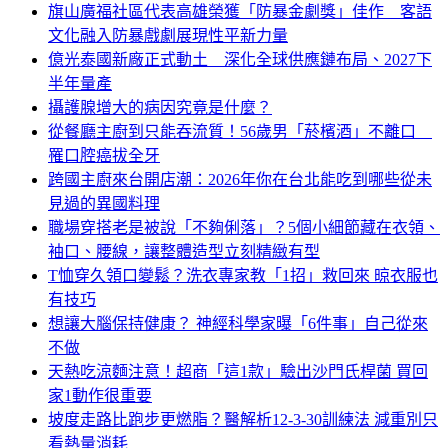
旗山廣福社區代表高雄榮獲「防暴金劇獎」佳作 客語
文化融入防暴戲劇展現性平新力量
億光泰國新廠正式動土 深化全球供應鏈布局、2027下
半年量產
攝護腺增大的病因究竟是什麼？
從餐廳主廚到只能吞流質！56歲男「菸檳酒」不離口
罹口腔癌拔全牙
跨國主廚來台開店潮：2026年你在台北能吃到哪些從未
見過的異國料理
職場穿搭老是被說「不夠俐落」？5個小細節藏在衣領、
袖口、腰線，讓整體造型立刻精緻有型
T恤穿久領口變鬆？洗衣專家教「1招」救回來 晾衣服也
有技巧
想讓大腦保持健康？ 神經科學家曝「6件事」自己從來
不做
天熱吃涼麵注意！超商「這1款」驗出沙門氏桿菌 買回
家1動作很重要
坡度走路比跑步更燃脂？醫解析12-3-30訓練法 減重別只
看熱量消耗