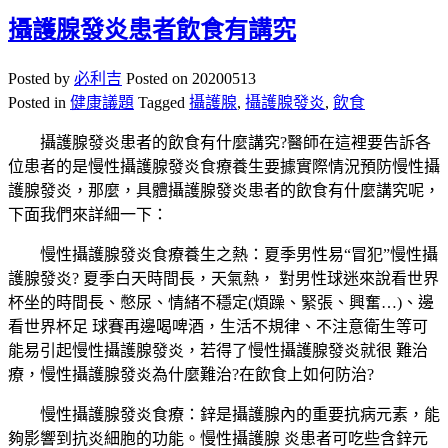
攝護腺發炎患者飲食有講究
Posted by
必利吉
Posted on
20200513
Posted in
健康議題
Tagged
攝護腺
,
攝護腺發炎
,
飲食
攝護腺發炎患者的飲食有什麼講究?醫師在這裡要告訴各
位患者的是慢性攝護腺發炎食療養生要據實際情況預防慢性攝
護腺發炎，那麼，具體攝護腺發炎患者的飲食有什麼講究呢，
下面我們來詳細一下：
慢性攝護腺發炎食療養生之熱：夏季男性易“冒犯”慢性攝
護腺發炎? 夏季白天時間長，天氣熱， 對男性球迷來說看世界
杯坐的時間長、憋尿、情緒不穩定(煩躁、緊張、興奮…)、邊
看世界杯足 球賽再邊喝啤酒，生活不規律、不注意衛生等可
能易引起慢性攝護腺發炎，若得了慢性攝護腺發炎就很 難治
療，慢性攝護腺發炎為什麼難治?在飲食上如何防治?
慢性攝護腺發炎食療：鋅是攝護腺內的重要抗病元素，能
夠影響到抗炎細胞的功能。慢性攝護腺 炎患者可吃些含鋅元