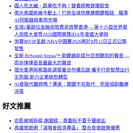
國人吃太鹹、蔬果吃不夠！營養師教健康飲食
億光泰國新廠今動土！打造全球供應鏈關鍵樞紐 瞄準
AI伺服器與車用市場
全球1萬餘位金融保險菁英齊聚香港—-第十六屆世界華
人保險大會暨2026國際龍獎IDA年會盛大舉辦
淘寶88VIP呈獻-NBA中國賽2026將於8月12日正式公開
發售
全新 ReSound Sensia™ 助聽器能提升您想聽到的聲音 —
而非僅僅是音量最大的聲音
理光香港與希路能源簽署合作備忘錄 攜手打造智慧出行
生態圈 助力企業綠色轉型
AI會取代醫師嗎？專家：關鍵不在取代 而是協助醫療
決策
好文推薦
合影被喊拆樑 謝國樑：尊重盼不要干擾彼此
高雄旅遊網「演唱會經濟專區」 整合食宿遊樂優惠