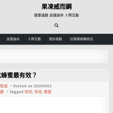
果凍威而鋼
健康議題 談運論命 人際互動
談運論命
人際互動
猜你喜歡
壯陽藥網購商店
吃蜂蜜最有效？
態威
Posted on
20200513
題
Tagged
如何
,
有效
,
蜂蜜