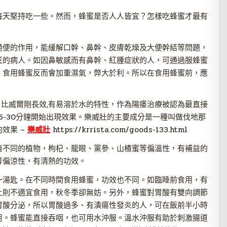
每天堅持吃一些。然而，蜂蜜是否人人皆宜？怎樣吃蜂蜜才最有
通便的作用，能緩解口幹、鼻幹、皮膚乾燥及大便幹結等問題，
旺的病人。如因鼻敏感而有鼻幹、紅腫症狀的人，可通過服蜂蜜
，食用蜂蜜反而會加重濕氣，弊大於利。所以在食用蜂蜜前，應
藥物，比威爾剛長效,有易溶於水的特性，作為陽痿治療被認為最直接
5-30分鐘開始出現效果。樂威壯的主要成分是一種叫做伐地那
效果 –
樂威壯
https://krrista.com/goods-133.html
自不同的植物，枸杞、龍眼、黨參、山楂蜜等偏溫性，有補益的
等偏涼性，有清熱的功效。
一湯匙。在不同時間食用蜂蜜，功效也不同。如臨睡前食用，有
上則不適宜食用，秋冬季卻無妨。另外，蜂蜜對胃酸有雙向調節
胃酸分泌，所以胃酸過多、有潰瘍性發炎的人，可在飯前半小時
用。蜂蜜能直接吞咽，也可用水沖服。溫水沖服有助於刺激腸道