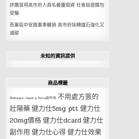
詐團冒用高市府人員名義獲個資 社會局提醒勿
受騙
燕巢區中安路重車輾損 高市府採轉爐石強化又
減碳
未知的資訊提供
商品標籤
不用處方簽的
Stenagra
super p force副作用
壯陽藥
健力仕5mg ptt
健力仕
20mg價格
健力仕dcard
健力仕
副作用
健力仕心得
健力仕效果