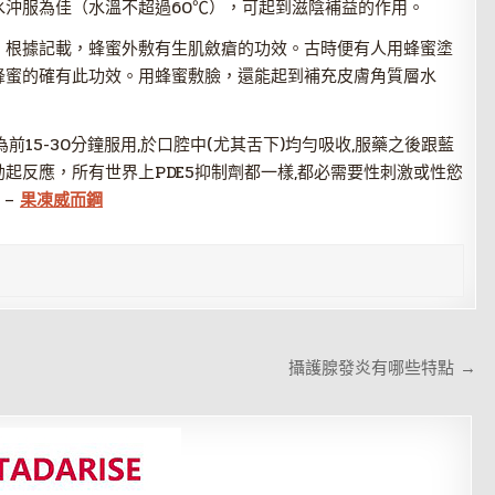
沖服為佳（水溫不超過60℃），可起到滋陰補益的作用。
。根據記載，蜂蜜外敷有生肌斂瘡的功效。古時便有人用蜂蜜塗
蜂蜜的確有此功效。用蜂蜜敷臉，還能起到補充皮膚角質層水
15-30分鐘服用,於口腔中(尤其舌下)均勻吸收,服藥之後跟藍
起反應，所有世界上PDE5抑制劑都一樣,都必需要性刺激或性慾
 –
果凍威而鋼
攝護腺發炎有哪些特點 →