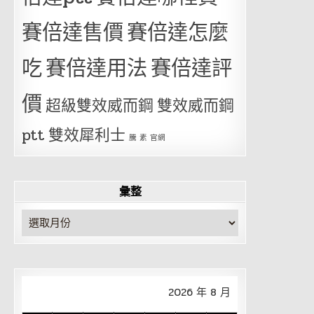
賽倍達售價
賽倍達怎麼
吃
賽倍達用法
賽倍達評
價
超級雙效威而鋼
雙效威而鋼
ptt
雙效犀利士
騰 素 官網
彙整
彙
整
2026 年 8 月