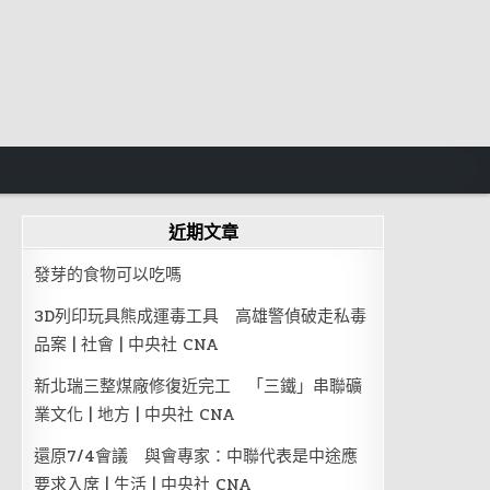
近期文章
發芽的食物可以吃嗎
3D列印玩具熊成運毒工具 高雄警偵破走私毒
品案 | 社會 | 中央社 CNA
新北瑞三整煤廠修復近完工 「三鐵」串聯礦
業文化 | 地方 | 中央社 CNA
還原7/4會議 與會專家：中聯代表是中途應
要求入席 | 生活 | 中央社 CNA