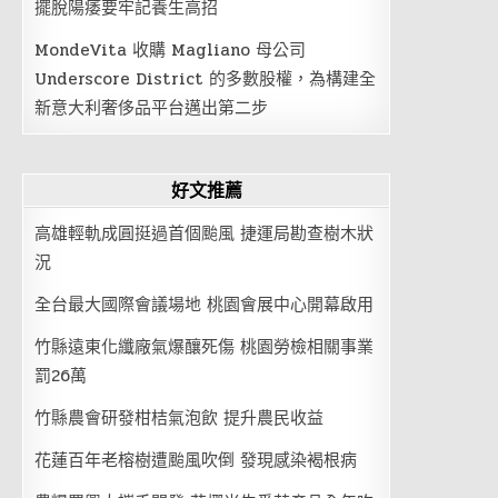
擺脫陽痿要牢記養生高招
MondeVita 收購 Magliano 母公司
Underscore District 的多數股權，為構建全
新意大利奢侈品平台邁出第二步
好文推薦
高雄輕軌成圓挺過首個颱風 捷運局勘查樹木狀
況
全台最大國際會議場地 桃園會展中心開幕啟用
竹縣遠東化纖廠氣爆釀死傷 桃園勞檢相關事業
罰26萬
竹縣農會研發柑桔氣泡飲 提升農民收益
花蓮百年老榕樹遭颱風吹倒 發現感染褐根病