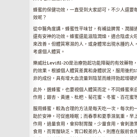
蜂蜜的保健功效，一直受到大家認可，不少人還要
效呢？
從中醫角度講，蜂蜜性平味甘，有補益脾胃、潤腸
還有安神的功效。蜂蜜還能滋陰潤燥，適合陰虛火
來改善。但體質寒濕的人，或身體常出現水腫的人
考慮個人體質。
樂威壯Levifil-20是治療勃起功能障礙的有效
的效果。根據個人體質差異和身體狀況，服用後約1
非的成份，具有增大血流量到陰莖而維持勃起增硬的
此外，選蜂蜜，也要視個人體質而定。不同蜂蜜來
作用；銀杏、黃連、枇杷、菊花蜜、冬蜜、百花蜜
服用蜂蜜，較為合理的方法是每天吃一次，每次約
助於安神，可促進睡眠；而春季和夏季濕氣重，早
作用，過量食用，會抑制胃酸，少量食用，會刺激
食用，而胃酸缺乏、胃口較差的人，則應在飯前食