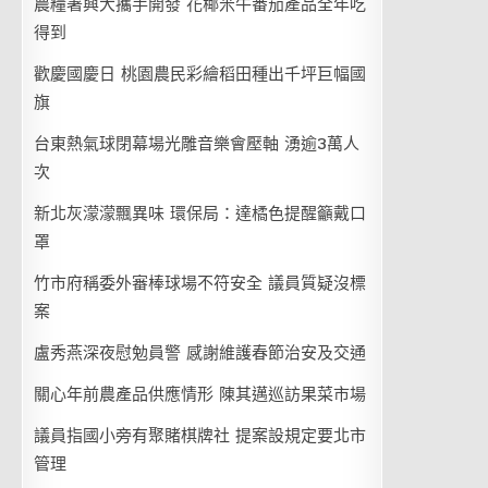
農糧署興大攜手開發 花椰米牛番茄產品全年吃
得到
歡慶國慶日 桃園農民彩繪稻田種出千坪巨幅國
旗
台東熱氣球閉幕場光雕音樂會壓軸 湧逾3萬人
次
新北灰濛濛飄異味 環保局：達橘色提醒籲戴口
罩
竹市府稱委外審棒球場不符安全 議員質疑沒標
案
盧秀燕深夜慰勉員警 感謝維護春節治安及交通
關心年前農產品供應情形 陳其邁巡訪果菜市場
議員指國小旁有聚賭棋牌社 提案設規定要北市
管理