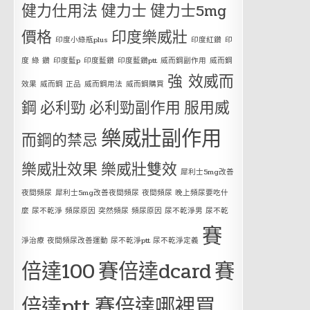
健力仕用法
健力士
健力士5mg
價格
印度樂威壯
印度小綠瓶plus
印度紅鑽
印
度 綠 鑽
印度藍p
印度藍鑽
印度藍鑽ptt
威而鋼副作用
威而鋼
強 效威而
效果
威而鋼 正品
威而鋼用法
威而鋼購買
鋼
必利勁
必利勁副作用
服用威
樂威壯副作用
而鋼的禁忌
樂威壯效果
樂威壯雙效
犀利士5mg改善
夜間頻尿
犀利士5mg改善夜間頻尿 夜間頻尿 晚上頻尿要吃什
麼 尿不乾淨 頻尿原因 突然頻尿 頻尿原因 尿不乾淨男 尿不乾
賽
淨治療 夜間頻尿改善運動 尿不乾淨ptt 尿不乾淨定義
倍達100
賽倍達dcard
賽
倍達ptt
賽倍達哪裡買