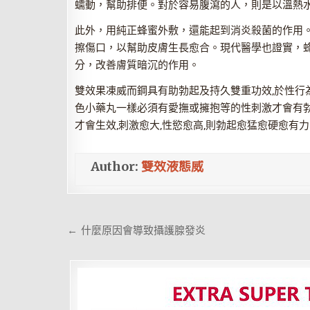
蠕動，幫助排便。對於容易腹瀉的人，則是以溫熱水
此外，用純正蜂蜜外敷，還能起到消炎殺菌的作用
擦傷口，以幫助皮膚生長愈合。現代醫學也證實，
分，改善膚質暗沉的作用。
雙效果凍威而鋼具有助勃起及持久雙重功效,於性行為前
色小藥丸一樣必須有愛撫或擁抱等的性刺激才會有勃
才會生效,刺激愈大,性慾愈高,則勃起愈猛愈硬愈有力
Author:
雙效液態威
文
← 什麼原因會導致攝護腺發炎
章
導
覽