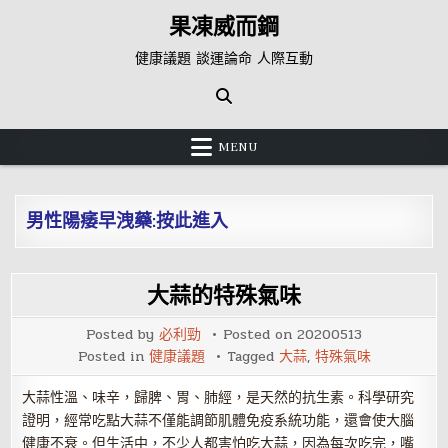
Skip
果凍威而鋼
to
content
健康議題 談運論命 人際互動
MENU
男性陽痿早洩藥:按此進入
大蒜的特殊氣味
Posted by
必利勁
Posted on
20200513
Posted in
健康議題
Tagged
大蒜
,
特殊氣味
大蒜性溫、味辛，歸脾、胃、肺經，是天然的抗生素。科學研究
證明，經常吃點大蒜不僅能調節肌體免疫系統功能，還會使大腦
健康不衰。但生活中，不少人都害怕吃大蒜，因為每次吃完，嘴