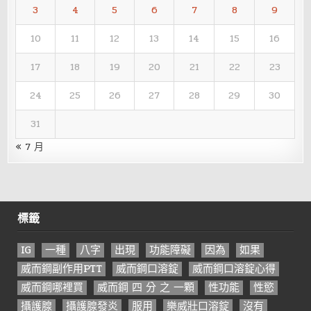
3
4
5
6
7
8
9
10
11
12
13
14
15
16
17
18
19
20
21
22
23
24
25
26
27
28
29
30
31
« 7 月
標籤
IG
一種
八字
出現
功能障礙
因為
如果
威而鋼副作用PTT
威而鋼口溶錠
威而鋼口溶錠心得
威而鋼哪裡買
威而鋼 四 分 之 一顆
性功能
性慾
攝護腺
攝護腺發炎
服用
樂威壯口溶錠
沒有