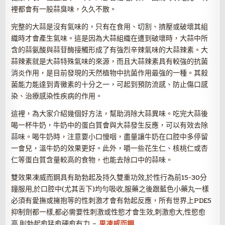
裡都會有一股蒜臭味，久久不散。
完整的大蒜是沒有氣味的，只有在食用、切割、擠壓或破壞其組
織時才會產生氣味。這是因為大蒜組織在遭到破壞時，大蒜中所
含的蒜氨酸與蒜苷酶接觸形成了有強烈辛辣氣味的大蒜辣素。大
蒜辣素就是大蒜特殊氣味的來源，而且大蒜辣素具有較強的抗菌
消炎作用，是目前發現的天然植物中抗菌作用最強的一種。其殺
菌能力能達到青黴素的十分之一，可起到預防流感、防止傷口感
染、治療感染性疾病的作用。
這裡，為大家介紹幾個好方法，幫助消除大蒜異味。吃完大蒜後
喝一杯牛奶，牛奶中的蛋白質會與大蒜發生反應，可以有效去除
蒜味。喝牛奶時，注意要小口慢咽，盡量讓牛奶在口腔中多停留
一會兒，溫牛奶的效果更好。此外，嚼一些花生仁、核桃仁或杏
仁等蛋白質含量較高的食物，也能去除口中的蒜味。
雙效果凍威而鋼具有助勃起及持久雙重功效,於性行為前15-30分
鐘服用,於口腔中(尤其舌下)均勻吸收,服藥之後跟藍色小藥丸一樣
必須有愛撫或擁抱等的性刺激才會有勃起反應，所有世界上PDE5
抑制劑都一樣,都必需要性刺激或性慾才會生效,刺激愈大,性慾愈
高,則勃起愈猛愈硬愈有力 –
果凍威而鋼