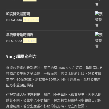
始
前
價
價
印度雙效威而鋼
格：
格：
原
目
NT$
3,000
NT$
1,800
NT$1,600。
NT$800。
始
前
價
價
早洩藥膏延時噴劑
格：
格：
原
目
NT$
1,000
NT$
450
NT$3,000。
NT$1,800。
始
前
價
價
5mg 超犀 必利吉
格：
格：
NT$1,000。
NT$450。
根據台灣國內最新統計，每年約有1600人左右發病，鼻咽癌佔男
性癌症發生率之第12位，一般而言，男女比例約3比1。好發年齡
為中年40至50歲，少數會有20歲以下的年輕患者，至於發生原
因乃多重原因構成
這裡要請大家注意的是，副作用不是每個人都會發生，因個人的
體質不同，發生率也不盡相同，民眾初次服藥時可多觀察自己的
身體反應，若發生嚴重不舒服的情形時，需立即就醫。