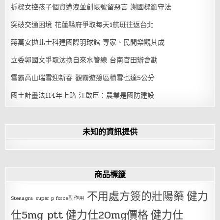
拆樑女控孩子個資遭洩並創帳號留惡言 謝國樑籲守法
突破交通困境 花蓮縣府爭取每天1航班往返台北
蔣萬安拋北士科建國際羽球館 專家、民間樂觀其成
立委郭國文爭取汰換自來水管線 台南官田辦會勘
雪霸高山瑞雪迎新春 觀霧遊憩區積雪也達5公分
國土計畫法114年上路 江啟臣：農業是國防建設
未知的資訊提供
商品標籤
不用處方簽的壯陽藥
健力
Stenagra
super p force副作用
仕5mg ptt
健力仕20mg價格
健力仕