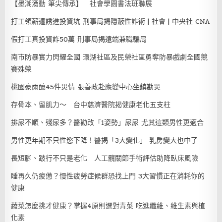
【墨潮湧動 筆尖傳承】 社會學園書法班聯展
打工領薪遭誘進投資坑 刑事局揭隱蔽性詐術 | 社會 | 中央社 CNA
假打工真投資詐50萬 刑事局揭遠端兼職騙局
南市防暴實力閃耀全國 環湖社區及民榮社區勇奪防暴戲劇全國競
賽殊榮
桃園豪雨釀45件災情 張善政赴應變中心坐鎮勘災
存骨本、留肌力～ 台中慈濟醫院揭健康老化五支柱
排尿不順、殘尿多？醫勸改「1姿勢」尿尿 尤其這類男性更適合
男性更年期不只性慾下降！醫揭「3大變化」 乳房變大也中了
長短腳、跛行不只是老化 人工髖關節手術評估助降臥床風險
睡再久仍疲憊？慢性疲勞症候群恐找上門 3大習慣正在消耗你的
健康
蔬菜怎麼挑才健康？掌握4原則選對青菜 吃進纖維、維生素與植
化素