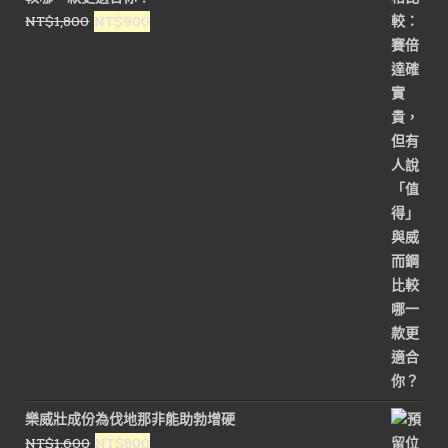
原
目
NT$
1,800
NT$
900
始
前
價
價
格：
格：
NT$1,800。
NT$900。
樂威壯成份為伐地那非能助勃增硬
原
目
NT$
1,600
NT$
800