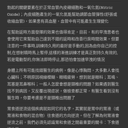
勃起的關鍵要素在於正常血管內皮襯細胞和一氧化氮(Nitric
Oxide)；內皮細胞產生的一氧化氮能幫助調節血管彈性(舒張或
收縮血管)，如果患有高血壓，血管中有可能產生生理變化
在幫助延時方面發揮的效果也值得肯定，目前，有的早洩患者也
會使用它來幫助自己達到不錯的延時和改善行房時間效果。但要
注意的一件事時,訓練持久用的最好是手動的,因為由你自己的控
制,在想射精時馬上暫停,這樣的漸進訓練才是真正對持久有效的,
若是電動型的,你無法即時停止,那恐怕會加速早洩的情況
身體上所有可能找錯醫生的病例，像是心悸胸悶，大多數人會找
心臟科；不明原因視線模糊、眼睛疲勞，想到就是眼科；耳鳴、
耳塞是耳鼻喉科；一般人怎麼會想是頸椎的問題？如果遇到醫生
找不到病因，又反覆出現症狀，做檢查都正常，有醫生看到沒有
醫生時，你要考慮是不是頸椎出問題了
胃食道逆流這個疾病就如同它的名字，其實就是胃中的胃液（或
胃液和食物的混合物）往食道的方向逆流。但在了解為何胃液會
逆流之前，我們必須先認識胃和食道之間最重要的關卡：下食道