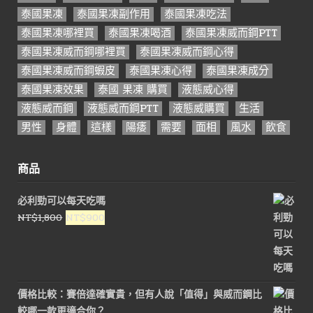
泰國果凍
泰國果凍副作用
泰國果凍吃法
泰國果凍哪裡買
泰國果凍喝酒
泰國果凍威而鋼PTT
泰國果凍威而鋼哪裡買
泰國果凍威而鋼心得
泰國果凍威而鋼蝦皮
泰國果凍心得
泰國果凍成分
泰國果凍效果
泰國 果凍 購買
液態威心得
液態威而鋼
液態威而鋼PTT
液態威購買
生活
男性
身體
這樣
陽痿
需要
面相
風水
飲食
商品
必利勁可以每天吃嗎
原
目
NT$
1,800
NT$
900
始
前
價
價
格：
格：
NT$1,800。
NT$900。
價格比較：賽倍達確實貴，但有人說「值得」與威而鋼比
較哪一款更適合你？