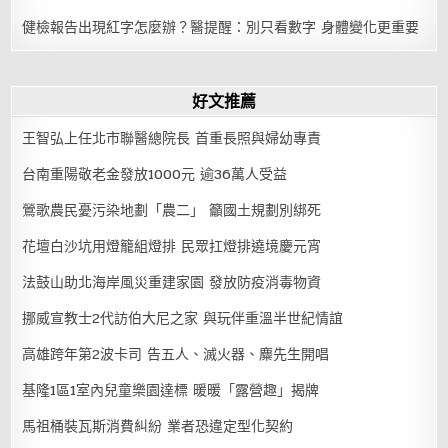
健檢報告出現紅字怎麼辦？醫提醒：別只看數字 身體變化更重要
好文推薦
王智弘上任北市聯醫總院長 首重長照與婦幼專責
台南重陽敬老金發放1000元 逾36萬人受益
鶯歌農民憂污染地劃「農二」 籲國土規劃別綁死
花壇白沙坑用燈籠組燈排 民眾扛燈排遶境慶元宵
法鼓山助北海岸風災重建家園 發放防疫消毒物資
挪威宣教士2代訪伯大尼之家 與玩伴重溫半世紀情誼
高雄跨年第2波卡司 告五人、滅火器、麋先生開唱
基隆1區1室內兒童樂園達標 暖暖「露營趣」揭牌
馬祖桶裝瓦斯消費糾紛 業者恐違定型化契約