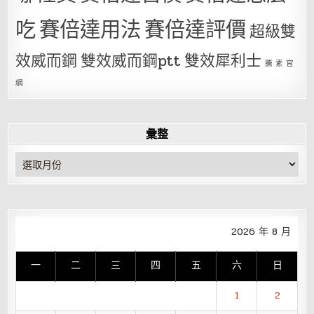
吃
賽倍達用法
賽倍達評價
超級雙
效威而鋼
雙效威而鋼ptt
雙效犀利士
騰 素 官
網
彙整
彙
整
2026 年 8 月
一
二
三
四
五
六
日
1
2