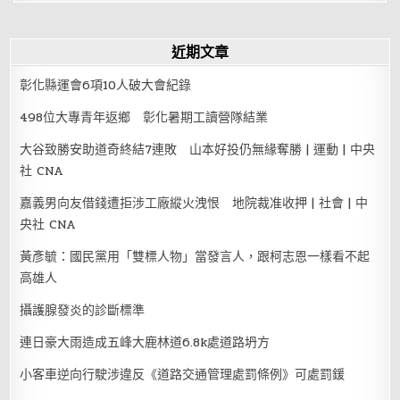
近期文章
彰化縣運會6項10人破大會紀錄
498位大專青年返鄉 彰化暑期工讀營隊結業
大谷致勝安助道奇終結7連敗 山本好投仍無緣奪勝 | 運動 | 中央
社 CNA
嘉義男向友借錢遭拒涉工廠縱火洩恨 地院裁准收押 | 社會 | 中
央社 CNA
黃彥毓：國民黨用「雙標人物」當發言人，跟柯志恩一樣看不起
高雄人
攝護腺發炎的診斷標準
連日豪大雨造成五峰大鹿林道6.8k處道路坍方
小客車逆向行駛涉違反《道路交通管理處罰條例》可處罰鍰