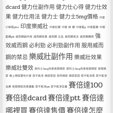
dcard
健力仕副作用
健力仕心得
健力仕效
果
健力仕用法
健力士
健力士5mg價格
印度
印度樂威壯
小綠瓶plus
印度紅鑽
印度 綠 鑽
印度藍p
印度藍鑽
印度
強
藍鑽ptt
威而鋼副作用
威而鋼效果
威而鋼 正品
威而鋼用法
威而鋼購買
效威而鋼
必利勁
必利勁副作用
服用威而
樂威壯副作用
鋼的禁忌
樂威壯效果
樂威壯雙效
犀利士5mg改善夜間頻尿
犀利士5mg改善夜間頻尿 夜間頻
尿 晚上頻尿要吃什麼 尿不乾淨 頻尿原因 突然頻尿 頻尿原因 尿不乾淨男 尿不乾淨
賽倍達100
治療 夜間頻尿改善運動 尿不乾淨ptt 尿不乾淨定義
賽倍達dcard
賽倍達ptt
賽倍達
哪裡買
賽倍達售價
賽倍達怎麼