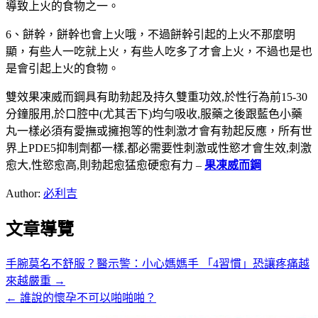
導致上火的食物之一。
6、餅幹，餅幹也會上火哦，不過餅幹引起的上火不那麼明
顯，有些人一吃就上火，有些人吃多了才會上火，不過也是也
是會引起上火的食物。
雙效果凍威而鋼具有助勃起及持久雙重功效,於性行為前15-30
分鐘服用,於口腔中(尤其舌下)均勻吸收,服藥之後跟藍色小藥
丸一樣必須有愛撫或擁抱等的性刺激才會有勃起反應，所有世
界上PDE5抑制劑都一樣,都必需要性刺激或性慾才會生效,刺激
愈大,性慾愈高,則勃起愈猛愈硬愈有力 –
果凍威而鋼
Author:
必利吉
文章導覽
手腕莫名不舒服？醫示警：小心媽媽手 「4習慣」恐讓疼痛越
來越嚴重 →
← 誰說的懷孕不可以啪啪啪？