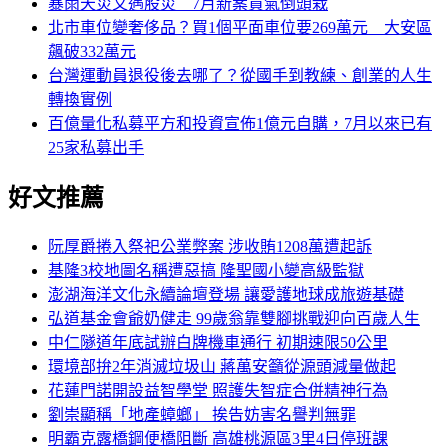
暴雨天災又遇股災 7月新案買氣倒頭栽
北市車位變奢侈品？買1個平面車位要269萬元 大安區
飆破332萬元
台灣運動員退役後去哪了？從國手到教練、創業的人生
轉換實例
百億量化私募平方和投資宣佈1億元自購，7月以來已有
25家私募出手
好文推薦
阮厚爵捲入祭祀公業弊案 涉收賄1208萬遭起訴
基隆3校地圖名稱遭惡搞 隆聖國小變高級監獄
澎湖海洋文化永續論壇登場 讓愛護地球成旅遊基礎
弘道基金會爺奶健走 99歲翁靠雙腳挑戰迎向百歲人生
中仁隧道年底試辦白牌機車通行 初期速限50公里
環境部拚2年消滅垃圾山 蔣萬安籲從源頭減量做起
花蓮門諾開設益智學堂 照護失智症合併精神行為
劉崇顯稱「地產蟑螂」 挨告妨害名譽判無罪
明霸克露橋鋼便橋阻斷 高雄桃源區3里4日停班課