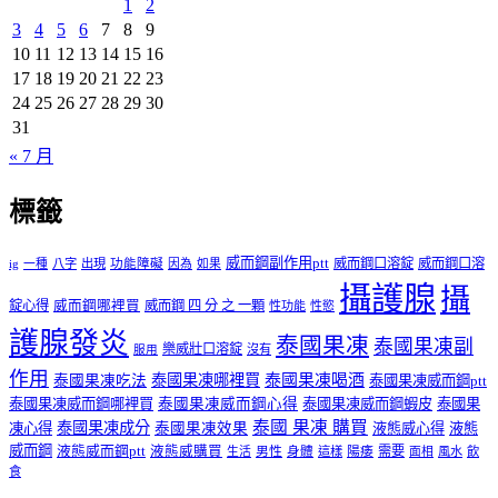
1
2
3
4
5
6
7
8
9
10
11
12
13
14
15
16
17
18
19
20
21
22
23
24
25
26
27
28
29
30
31
« 7 月
標籤
威而鋼副作用ptt
威而鋼口溶錠
威而鋼口溶
ig
一種
八字
出現
功能障礙
因為
如果
攝護腺
攝
錠心得
威而鋼哪裡買
威而鋼 四 分 之 一顆
性功能
性慾
護腺發炎
泰國果凍
泰國果凍副
樂威壯口溶錠
沒有
服用
作用
泰國果凍哪裡買
泰國果凍喝酒
泰國果凍吃法
泰國果凍威而鋼ptt
泰國果凍威而鋼哪裡買
泰國果凍威而鋼心得
泰國果凍威而鋼蝦皮
泰國果
泰國 果凍 購買
泰國果凍成分
凍心得
泰國果凍效果
液態威心得
液態
威而鋼
液態威而鋼ptt
液態威購買
男性
陽痿
需要
生活
身體
這樣
面相
風水
飲
食