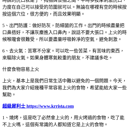
時說的虎口就是了，拇指與食指之間。平時多按摩刺激虎口，
力度在自己可以接受的范圍就可以。無論在哪裡有空的時候按
按這個穴位，很方便的，而且效果明顯。
5、出門防護：做好防灰，防細菌的工作。出門的時候盡量把
口鼻捂好，不讓灰塵進入口鼻內，說話不要大張口。上火的時
候喉嚨會很難受，所以要盡量呼吸幹凈的空氣，避免刺激。
6、去火氣：苦寒不分家。可以吃一些苦菜，有苦味的東西，
來驅除火氣。如果身體寒氣較重的朋友，不建議多吃。
什麼食物容易上火
上火，基本上是我們日常生活中難以避免的一個問題。今天，
我們為大家介紹幾種平常容易上火的食物，希望能給大家一些
幫助。
超級犀利士 https://www.krrista.com
1、燒烤，這是吃了必然會上火的，用火烤過的食物，吃了能
不上火嗎，這個有常識的人都知道它是上火的食物。