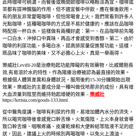
此時咖啡可稍濃。而餐後或晚間飲咖啡以略輕淡為宜。咖啡或
茶都有提神醒腦的作用，但不適宜餐中伴飲，應在餐後飲用。
有的朋友非常愛喝咖啡，但怕常喝會上火。我們常看到許多人
光點咖啡，這種喝咖啡的方式是不易於健康的。應該在品咖啡
時配搭一杯白水，這樣做有兩種好處：第一、在品咖啡前先喝
一口白水，沖掉口中異味，再品才會感受到香醇。第二、由於
咖啡的利尿功能，多喝白水，提高排尿量促進腎功能。這樣，
既品味了咖啡的美味，又不必擔心上火，真是一舉兩得。
樂威壯Levifil-20是治療勃起功能障礙的有效藥物，比威爾剛長
效,有易溶於水的特性，作為陽痿治療被認為最直接的效果。
根據個人體質差異和身體狀況，服用後約15-30分鐘開始出現
效果。樂威壯的主要成分是一種叫做伐地那非的成份，具有增
大血流量到陰莖而維持勃起增硬的效果 –
樂威壯
https://krrista.com/goods-133.html
從中醫角度講，咖啡有利尿的作用，易增加體內水分的流失，
所以喝完咖啡後會感覺口幹舌燥。火氣傷陰，上火本身就會導
致口幹舌燥、咽喉疼痛、皮膚乾燥和大便幹結等陰液不足的症
狀，因此，建議上火的時候別再喝咖啡，以免火上澆油。