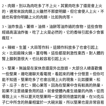
2、肉類，別以為肉吃多了不上火，其實肉吃多了還是會上火
的，通常來說肉類上火雖然不那麼明顯，但它會使人上火，不
過也有使你明顯上火的肉類，比如狗肉等。
3、油炸食品，薯條，油條，油餅等油炸過的食物，這些食物
經過高溫油炸後，吃了上火是必然的，它的香味引起多少食客
瘋狂。
4、辣椒，生薑，大蒜等作料，這類作料放多了也會引起上
火，比如麻辣火鍋，薑母鴨，這些都是刺激性東西，對人體的
腎上腺刺激很大，也比較容易引起上火。
5、堅果，無論是在家休息還是外出旅遊，大部分人總喜歡備
一些堅果，邊吃邊聊天看電視，看起來的確十分愜意。但你可
能不知道，堅果吃多了也會出現上火的現象，比如腰果、松
子、瓜子、杏仁、開心果等。因為在堅果中含有較高的熱量，
如果不注意過量食用的話，就會使體內產生過量的內熱，從而
導致上火。所以夏天吃堅果時一定要保持適當的量，在50克瓜
子仁中所含的熱量相當於一大碗米飯，所以堅果也是非常容易