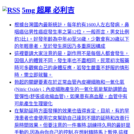
5mg 超犀 必利吉
根據台灣國內最新統計，每年約有1600人左右發病，鼻
咽癌佔男性癌症發生率之第12位，一般而言，男女比例
約3比1。好發年齡為中年40至50歲，少數會有20歲以下
的年輕患者，至於發生原因乃多重原因構成
這裡要請大家注意的是，副作用不是每個人都會發生，
因個人的體質不同，發生率也不盡相同，民眾初次服藥
時可多觀察自己的身體反應，若發生嚴重不舒服的情形
時，需立即就醫。
勃起的關鍵要素在於正常血管內皮襯細胞和一氧化氮
(Nitric Oxide)；內皮細胞產生的一氧化氮能幫助調節血
管彈性(舒張或收縮血管)，如果患有高血壓，血管中有
可能產生生理變化
在幫助延時方面發揮的效果也值得肯定，目前，有的早
洩患者也會使用它來幫助自己達到不錯的延時和改善行
房時間效果。但要注意的一件事時,訓練持久用的最好是
手動的,因為由你自己的控制,在想射精時馬上暫停,這樣