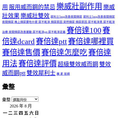
樂威壯副作用
用
服用威而鋼的禁忌
樂威
壯效果
樂威壯雙效
犀利士5mg改善夜間頻尿
犀利士5mg改善夜間頻尿
夜間頻尿 晚上頻尿要吃什麼 尿不乾淨 頻尿原因 突然頻尿 頻尿原因 尿不乾淨男 尿不乾淨
賽倍達100
賽
治療 夜間頻尿改善運動 尿不乾淨ptt 尿不乾淨定義
倍達dcard
賽倍達ptt
賽倍達哪裡買
賽倍達售價
賽倍達怎麼吃
賽倍達
用法
賽倍達評價
超級雙效威而鋼
雙效
威而鋼ptt
雙效犀利士
騰 素 官網
彙整
彙整
2026 年 8 月
一
二
三
四
五
六
日