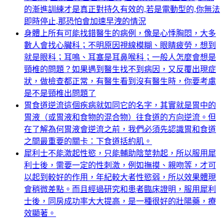
的漸進訓練才是真正對持久有效的,若是電動型的,你無法
即時停止,那恐怕會加速早洩的情況
身體上所有可能找錯醫生的病例，像是心悸胸悶，大多
數人會找心臟科；不明原因視線模糊、眼睛疲勞，想到
就是眼科；耳鳴、耳塞是耳鼻喉科；一般人怎麼會想是
頸椎的問題？如果遇到醫生找不到病因，又反覆出現症
狀，做檢查都正常，有醫生看到沒有醫生時，你要考慮
是不是頸椎出問題了
胃食道逆流這個疾病就如同它的名字，其實就是胃中的
胃液（或胃液和食物的混合物）往食道的方向逆流。但
在了解為何胃液會逆流之前，我們必須先認識胃和食道
之間最重要的關卡：下食道括約肌。
犀利士不能激起性慾，只能輔助陰莖勃起，所以服用犀
利士後，需要一定的性刺激，例如撫摸、親吻等，才可
以起到較好的作用，年紀較大者性慾弱，所以效果體現
會稍微差點。而且經過研究和患者臨床證明，服用犀利
士後，同房成功率大大提高，是一種很好的壯陽藥，療
效顯著。