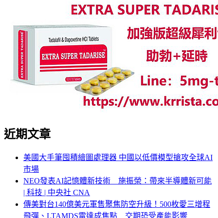
近期文章
美國大手筆囤積繪圖處理器 中國以低價模型搶攻全球AI
市場
NEO發表AI記憶體新技術 施振榮：帶來半導體新可能
| 科技 | 中央社 CNA
傳美對台140億美元軍售聚焦防空升級！500枚愛三增程
飛彈、LTAMDS雷達成焦點 交期恐受產能影響