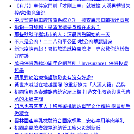
【有片】車停家門前「才剛上車」就被撞 大溪男轉彎失
控釀2傷竟肇逃
中壢警路檢車牌辨識系統立功！攔查異常車輛揪出毒駕
狗狗一直舔腳，是清潔還是身體在求救？
那些默默守護城市的人：清晨四點開始的一天
不只是公廁！二二八和平公園3號公廁華麗變身
新冠疫情再起！暑假旅遊感染風險增 專家教你這樣做
好防護
萬通保險憑藉50周年企劃首創「Invesurance」保險投資
哲學
蘋果對於治療攝護腺發炎有沒有好處?
黃世杰喊越在地越國際 盼重新擦亮「大溪大禧」品牌
桃園復興區泰雅族傳統家屋上樑 打造文化教育與世代傳
承的永續空間
印尼也有客家人！移民署桃園站舉辦文化體驗 學員動手
做粄食
雲林國產羊乳檢驗符合國家標準 安心享用羊肉羊乳
桃園高風險廢鋰電池納管工廠火災創新低