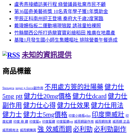
盧秀燕接續訪美行程 綠營議員批棄市民不顧
第36屆奇美藝術獎 10名青年學子獲1年獎助金
甲辰正科南州迎王登場 秦府大千歲2度駕臨
戴瑋姍指板二運動場現狼蹤 誘孩童拍裸照
竹縣關西公所打造龍寶寶彩繪稻田 推廣在地農產
基隆1月發生國小師生集體嘔吐 排除營養午餐造成
未知的資訊提供
商品標籤
不用處方簽的壯陽藥
健力仕
Stenagra
super p force副作用
5mg ptt
健力仕20mg價格
健力仕dcard
健力仕
副作用
健力仕心得
健力仕效果
健力仕用法
健力士
健力士5mg價格
印度樂威壯
印度小綠瓶plus
印
度紅鑽
印度 綠 鑽
印度藍p
印度藍鑽
印度藍鑽ptt
威而鋼副作用
威而鋼效果
威而鋼 正品
強 效威而鋼
必利勁
必利勁副作
威而鋼用法
威而鋼購買