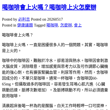
喝咖啡會上火嗎？喝咖啡上火怎麼辦
Posted by
必利吉
Posted on
20260517
Posted in
健康議題
Tagged
喝咖啡
,
怎麼辦
,
會上
喝咖啡會上火嗎？
喝咖啡上火嗎，一直是困擾很多人的一個問題。其實，喝咖啡
是上火的。
咖啡中的咖啡因，難融於冷水，卻易溶與熱水。咖啡因會刺激
大腦皮質，消除睡意，增加感覺與思考力以及可作調節心臟機
能的強心劑，也有擴張腎臟血管，利尿等作用，然而，含咖啡
因成分的，不單只是咖啡。通常一杯咖啡，含咖啡因60-
65mg。但攝取過多的咖啡因，容易發生耳鳴心肌亢進（心臟
跳動迅速，脈搏次數增加）。及脈搏跳動不均，所以必須適量
飲用咖啡。
清晨起床後喝一杯為的是醒腦，白天工作時輕呷一口可提神，