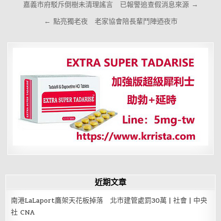
文
嘉義市府駁斥倒樹未清理謠言 已報警追查假消息來源 →
章
← 點亮獨老夜 老家協會陪長輩鬥陣迺夜市
導
覽
近期文章
南港LaLaport鷹架天花板掉落 北市建管處罰30萬 | 社會 | 中央
社 CNA