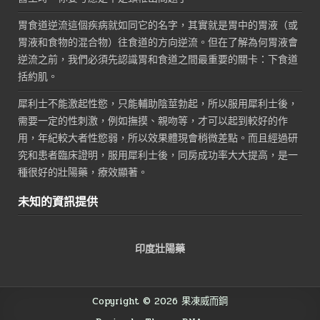
胃食道逆流這個疾病就如同它的名字，其實就是胃中的胃液（或
胃液和食物的混合物）往食道的方向逆流。但在了解為何胃液會
逆流之前，我們必須先認識胃和食道之間最重要的關卡：下食道
括約肌。
犀利士不能激起性慾，只能輔助陰莖勃起，所以服用犀利士後，
需要一定的性刺激，例如撫摸、親吻等，才可以起到較好的作
用，年紀較大者性慾弱，所以效果體現會稍微差點。而且經過研
究和患者臨床證明，服用犀利士後，同房成功率大大提高，是一
種很好的壯陽藥，療效顯著。
未知的資訊提供
印度壯陽藥
Copyright © 2026 果凍威而鋼