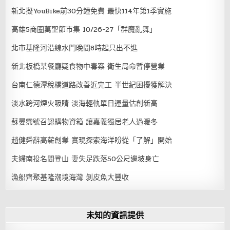
新北擬YouBike前30分鐘免費 最快114年第1季實施
高雄5商圈萬聖節市集 10/26-27「群魔亂舞」
北市基隆河沿線水門晚間8時起只出不進
新北板橋某餐廳疑食物中毒案 衛生局命暫停營業
台南仁德潭稅橋道路改善近完工 半世紀困擾獲解決
淡水跨河煙火吸睛 淡海輕軌單日運量估創新高
蘇晏霈號召認購物資箱 讓嘉義獨居老人過暖冬
趙健舜辭高薪創業 實現探索海洋盼從「了解」開始
夫婦南投名間登山 妻失足跌落50公尺邊坡身亡
漁船齊聚基隆潮境海灣 剝皮魚大豐收
未知的資訊提供