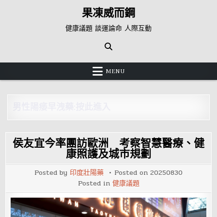
Skip
果凍威而鋼
to
content
健康議題 談運論命 人際互動
MENU
男性陽痿早洩藥:按此進入
侯友宜今率團訪歐洲 考察智慧醫療、健
康照護及城市規劃
Posted by
印度壯陽藥
Posted on
20250830
Posted in
健康議題