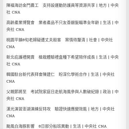
陳福海訪金門農工 支持設運動防護員等資源共享 | 地方 | 中央
社 CNA
高齡產業博覽會 業者產品不只友善銀髮瞄準全年齡 | 生活 | 中
央社 CNA
桃園平鎮8旬老婦疑遭丈夫殺害 案情待釐清 | 社會 | 中央社
CNA
新北庇護禮開賣 植栽體驗禮盒種下希望陪伴成長 | 生活 | 中央
社 CNA
韓國駐台新代表拜會陳建仁 盼深化學術合作 | 生活 | 中央社
CNA
父親節將至 考試院家庭日走航海風參與人數破紀錄 | 政治 | 中
央社 CNA
漢光演習澎湖演練反特攻 驗證快速應變效能 | 地方 | 中央社
CNA
颱風白海豚影響 8日部分船班異動 | 生活 | 中央社 CNA