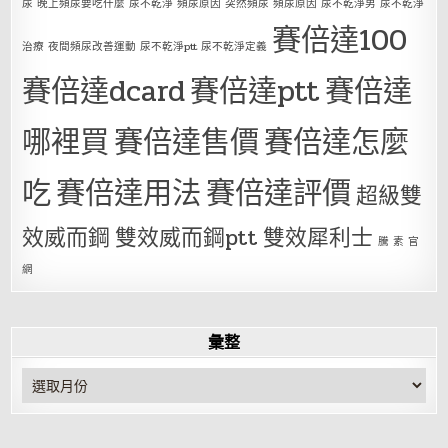
尿 晚上頻尿要吃什麼 尿不乾淨 頻尿原因 突然頻尿 頻尿原因 尿不乾淨男 尿不乾淨
賽倍達100
治療 夜間頻尿改善運動 尿不乾淨ptt 尿不乾淨定義
賽倍達dcard
賽倍達ptt
賽倍達
哪裡買
賽倍達售價
賽倍達怎麼
吃
賽倍達用法
賽倍達評價
超級雙
效威而鋼
雙效威而鋼ptt
雙效犀利士
騰 素 官
網
彙整
彙
整