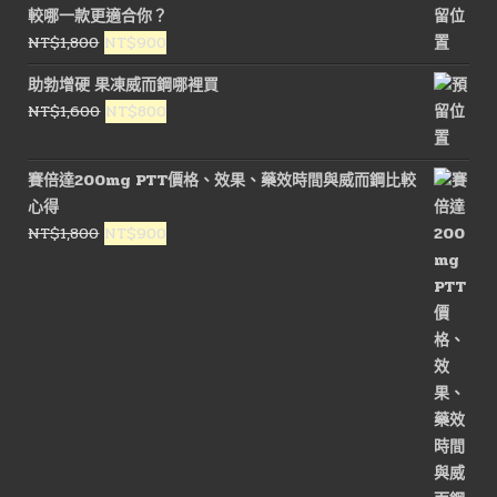
較哪一款更適合你？
原
目
NT$
1,800
NT$
900
始
前
助勃增硬 果凍威而鋼哪裡買
價
價
原
目
NT$
1,600
NT$
800
格：
格：
始
前
NT$1,800。
NT$900。
價
價
賽倍達200mg PTT價格、效果、藥效時間與威而鋼比較
格：
格：
心得
NT$1,600。
NT$800。
原
目
NT$
1,800
NT$
900
始
前
價
價
格：
格：
NT$1,800。
NT$900。