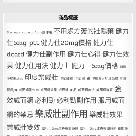
商品標籤
不用處方簽的壯陽藥
健力
Stenagra
super p force副作用
仕5mg ptt
健力仕20mg價格
健力仕
dcard
健力仕副作用
健力仕心得
健力仕效
果
健力仕用法
健力士
健力士5mg價格
印度
印度樂威壯
小綠瓶plus
印度紅鑽
印度 綠 鑽
印度藍p
印度藍鑽
印度
強
藍鑽ptt
威而鋼副作用
威而鋼效果
威而鋼 正品
威而鋼用法
威而鋼購買
效威而鋼
必利勁
必利勁副作用
服用威而
樂威壯副作用
鋼的禁忌
樂威壯效果
樂威壯雙效
犀利士5mg改善夜間頻尿
犀利士5mg改善夜間頻尿 夜間頻