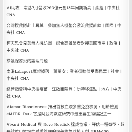
AI助攻 宏碁7月營收269億元創13年同期新高 | 產經 | 中央社
CNA
台灣搜救隊赴土耳其 參加無人機整合激流救援訓練 | 國際 | 中
央社 CNA
柯志恩會見美無人機訪團 媒合高雄業者對接美國市場 | 政治 |
中央社 CNA
攝護腺發炎的護理問題
南港LaLaport鷹架掉落 蔣萬安：業者須賠償受傷民眾 | 社會 |
中央社 CNA
綠營指曾稱中央擋疫苗 江啟臣陣營：勿轉移焦點 | 地方 | 中央
社 CNA
Alamar Biosciences 推出首款血液多重免疫檢測，用於檢測
eMTBR-Tau，它是阿茲海默症研究中最重要生物標記之一
Vivani Medical 與 Novo Nordisk 達成協議，評估一種微型、超
長效並用於慢性體重管理的司美格魯肽植入劑 NPM-139