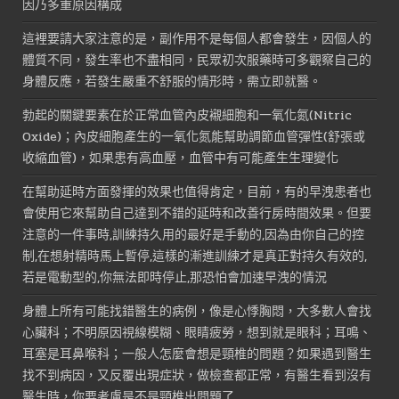
因乃多重原因構成
這裡要請大家注意的是，副作用不是每個人都會發生，因個人的
體質不同，發生率也不盡相同，民眾初次服藥時可多觀察自己的
身體反應，若發生嚴重不舒服的情形時，需立即就醫。
勃起的關鍵要素在於正常血管內皮襯細胞和一氧化氮(Nitric
Oxide)；內皮細胞產生的一氧化氮能幫助調節血管彈性(舒張或
收縮血管)，如果患有高血壓，血管中有可能產生生理變化
在幫助延時方面發揮的效果也值得肯定，目前，有的早洩患者也
會使用它來幫助自己達到不錯的延時和改善行房時間效果。但要
注意的一件事時,訓練持久用的最好是手動的,因為由你自己的控
制,在想射精時馬上暫停,這樣的漸進訓練才是真正對持久有效的,
若是電動型的,你無法即時停止,那恐怕會加速早洩的情況
身體上所有可能找錯醫生的病例，像是心悸胸悶，大多數人會找
心臟科；不明原因視線模糊、眼睛疲勞，想到就是眼科；耳鳴、
耳塞是耳鼻喉科；一般人怎麼會想是頸椎的問題？如果遇到醫生
找不到病因，又反覆出現症狀，做檢查都正常，有醫生看到沒有
醫生時，你要考慮是不是頸椎出問題了