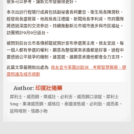
很多可以參考，讓新北市發展得更好。
本次出訪行程隨行成員包括副祕書長柯慶忠、衛生局長陳潤秋、
經發局長盛筱蓉、地政局長汪禮國、新聞局長李利貞，市府團隊
將透過深度的交流參訪，持續推動新北市城市進步與市民福祉。
訪團預計9月9日返台。
被問到前台北市長傳郝龍斌預計宣布參選黨主席，侯友宜說，每
一個人都有參選的權利，願意為整個黨來承擔都是好事，過程中
要透過公平競爭的機制，誰當選、誰願意承擔他都會全力支持。
此篇文章最開始出處為:
侯友宜今率團訪歐洲 考察智慧醫療、健
康照護及城市規劃
Author:
印度壯陽藥
犀利士、威而鋼、樂威壯、必利吉、威而鋼口溶錠、犀利士
5mg、果凍威而鋼、威格拉、泰國液態威、必利勁、威而柔、
延時噴劑、情趣小物