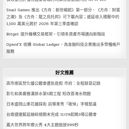
Snail Games 推出《方舟：創世崛起》第一部分、《方舟：財富
之潮》及《方舟：龍之烏托邦》可下載內容；遞延收入積壓中的
1,100 萬美元將於 2026 年第三季度確認
Bitget 提升機構交易框架，引領多資產市場邁向新階段
OpenFX 收購 Global Ledger，為金融科技企業推出多幣種帳戶
服務
好文推薦
高市南區焚化爐公聽會遭批造假 市府：全程錄音記錄
彰化和美番雅溝排水第5期工程 盼改善淹水問題
日本盛岡山車花蓮踩街 前導車秀「敬悼」字樣惹議
台南捷運藍延線綜規期末完成 11/29起開3場公聽會
義大世界跨年煙火秀 4大主題施放999秒