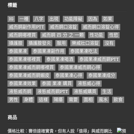
標籤
IG
一種
八字
出現
功能障礙
因為
如果
威而鋼副作用PTT
威而鋼口溶錠
威而鋼口溶錠心得
威而鋼哪裡買
威而鋼 四 分 之 一顆
性功能
性慾
攝護腺
攝護腺發炎
服用
樂威壯口溶錠
沒有
泰國果凍
泰國果凍副作用
泰國果凍吃法
泰國果凍哪裡買
泰國果凍喝酒
泰國果凍威而鋼PTT
泰國果凍威而鋼哪裡買
泰國果凍威而鋼心得
泰國果凍威而鋼蝦皮
泰國果凍心得
泰國果凍成分
泰國果凍效果
泰國 果凍 購買
液態威心得
液態威而鋼
液態威而鋼PTT
液態威購買
生活
男性
身體
這樣
陽痿
需要
面相
風水
飲食
商品
價格比較：賽倍達確實貴，但有人說「值得」與威而鋼比