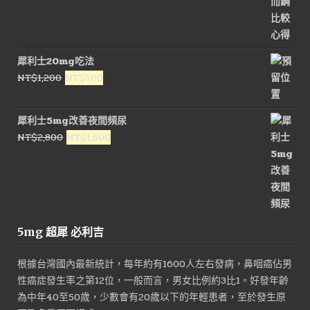
犀利士20mg吃法
原
目
NT$
1,200
NT$
500
始
前
價
價
犀利士5mg改善夜間頻尿
格：
格：
原
目
NT$
2,800
NT$
1,500
NT$1,200。
NT$500。
始
前
價
價
格：
格：
NT$2,800。
NT$1,500。
5mg 超犀 必利吉
根據台灣國內最新統計，每年約有1600人左右發病，鼻咽癌佔男
性癌症發生率之第12位，一般而言，男女比例約3比1。好發年齡
為中年40至50歲，少數會有20歲以下的年輕患者，至於發生原