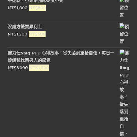
中途軟，小弟弟勃起硬度不夠
原
目
NT$
1,600
NT$
800
始
前
價
價
沒處方籤買犀利士
格：
格：
原
目
NT$
1,200
NT$
500
NT$1,600。
NT$800。
始
前
價
價
健力仕5mg PTT 心得故事：從失落到重拾自信，每日一
格：
格：
錠讓我找回男人的感覺
NT$1,200。
NT$500。
原
目
NT$
3,000
NT$
1,500
始
前
價
價
格：
格：
NT$3,000。
NT$1,500。