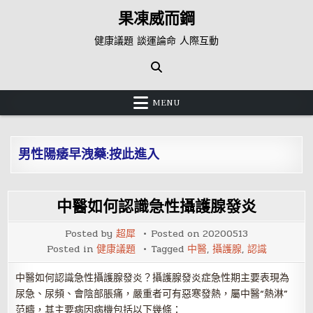
Skip
果凍威而鋼
to
content
健康議題 談運論命 人際互動
MENU
男性陽痿早洩藥:按此進入
中醫如何認識急性攝護腺發炎
Posted by
超犀
Posted on
20200513
Posted in
健康議題
Tagged
中醫
,
攝護腺
,
認識
中醫如何認識急性攝護腺發炎？攝護腺發炎症急性期主要表現為
尿急、尿頻、會陰部脹痛，嚴重者可有惡寒發熱，屬中醫“熱淋”
范疇，其主要病因病機包括以下幾條：