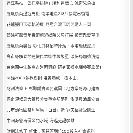
連江縣推「公托零排隊」順利達標 助減育兒負擔
颱風康芮逼近馬祖 南竿地區213戶停電已復電
花蓮豐田玉礦軌跡展 見證台灣玉閃閃動人一頁
蔡銘軒籲青年春節前返鄉陪父母打掃 投票改變草屯
颱風康芮襲台 彰化員林招牌掉落、水塔砸破屋頂
高市紓解春節連假民眾家中垃圾量 環保局加強清運
台南國中生踏查古道萌興趣 研究家鄉水圳參賽拿第1
高雄2000多棵樹倒 堆置場成「樹木山」
財劃法修正 彰縣議會國民黨團：地方增財源可建設
保育類候鳥大鵟與犬隻爭食卻落難 澎湖農漁局安置
北市動物園雙角犀鳥「白目」逝 寡夫福祉受關注
中國海警再侵金門水域 海巡蒐證驅離
財劃法修正 新北：預算若到位10%投入社會福利