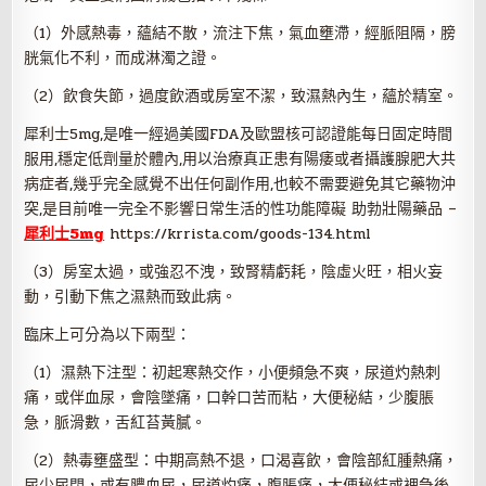
（1）外感熱毒，蘊結不散，流注下焦，氣血壅滯，經脈阻隔，膀
胱氣化不利，而成淋濁之證。
（2）飲食失節，過度飲酒或房室不潔，致濕熱內生，蘊於精室。
犀利士5mg,是唯一經過美國FDA及歐盟核可認證能每日固定時間
服用,穩定低劑量於體內,用以治療真正患有陽痿或者攝護腺肥大共
病症者,幾乎完全感覺不出任何副作用,也較不需要避免其它藥物沖
突,是目前唯一完全不影響日常生活的性功能障礙 助勃壯陽藥品 –
犀利士5mg
https://krrista.com/goods-134.html
（3）房室太過，或強忍不洩，致腎精虧耗，陰虛火旺，相火妄
動，引動下焦之濕熱而致此病。
臨床上可分為以下兩型：
（1）濕熱下注型：初起寒熱交作，小便頻急不爽，尿道灼熱刺
痛，或伴血尿，會陰墜痛，口幹口苦而粘，大便秘結，少腹脹
急，脈滑數，舌紅苔黃膩。
（2）熱毒壅盛型：中期高熱不退，口渴喜飲，會陰部紅腫熱痛，
尿少尿閉，或有膿血尿，尿道灼痛，腹脹痛，大便秘結或裡急後