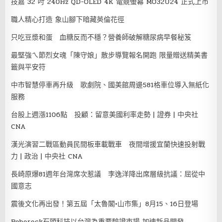
技嘉 32 吋 240Hz QD-OLED 4K 電競螢幕 MO32U24 正式上市
職人精心打造 象山腳下暗藏英倫花徑
只吃豆漿和蛋 血糖反而不穩？營養師破解糖尿病早餐秘笈
最堅強ㄟ節烈女魂「陳守娘」散步導覽報名開跑 限量贈送精美書
籤與平安符
中市智慧停車再升級 歌劇院、國美館周邊581格車位導入無紙化
服務
台股上週漲1106點 投顧：留意美國利率走勢 | 證券 | 中央社
CNA
漢光演習二戰區動員民間板車載戰車 夜間增援宜蘭快速投射戰
力 | 政治 | 中央社 CNA
長崎原爆81週年台灣席次惹議 李逸洋降出席層級抗議：屈從中
國意志
震後文化再出發！第五屆「太魯閣•山市集」8月15、16日登場
Roborock石頭科技以台灣為重要驗證市場 加速新品開發