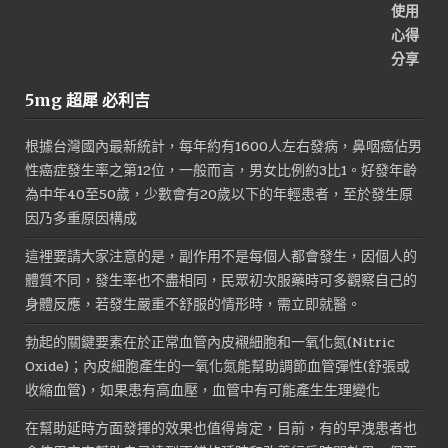
5mg 超犀 必利吉
根據台灣國內最新統計，每年約有1600人左右發病，鼻咽癌佔男
性癌症發生率之第12位，一般而言，男女比例約3比1。好發年齡
為中年40至50歲，少數會有20歲以下的年輕患者，至於發生原
因乃多重原因構成
這裡要請大家注意的是，副作用不是每個人都會發生，因個人的
體質不同，發生率也不盡相同，民眾初次服藥時可多觀察自己的
身體反應，若發生嚴重不舒服的情形時，需立即就醫。
勃起的關鍵要素在於正常血管內皮襯細胞和一氧化氮(Nitric
Oxide)；內皮細胞產生的一氧化氮能幫助調節血管彈性(舒張或
收縮血管)，如果患有高血壓，血管中有可能產生生理變化
在幫助延時方面發揮的效果也值得肯定，目前，有的早洩患者也