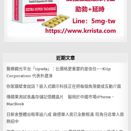
近期文章
醫療觀光平台「iipuda」：比價格更重要的是信任——Kiip
Corporation 代表朴建洙
你家牆壁會說話？嵌入式顯示科技正在把每個角落變成互動介面
傳蘋果測試長鑫存儲記憶體晶片 擬用於中國市場iPhone、
MacBook
日新舍整體出租率逾八成 啟德單人房已全數租滿 旺角分店單人房
熱招中