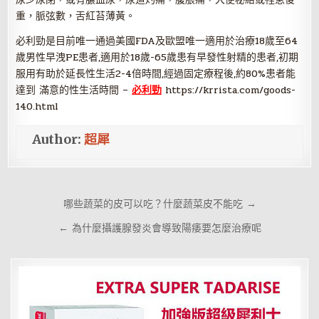
重，脈弦數，舌紅苔薄黃。
必利勁是目前唯一通過美國FDA及歐盟唯一適用於治療18歲至64
歲男性早洩PE患者,適用於18歲-65歲患有早發性射精的患者,初期
服用有助於延長性生活2-4倍時間,經過固定療程後,約80%患者能
達到 滿意的性生活時間 –
必利勁
https://krrista.com/goods-
140.html
Author:
超犀
文
哪些蔬菜的皮可以吃？什麼蔬菜皮不能吃 →
章
← 為什麼攝護腺發炎會導致陽痿要怎麼治療呢
導
覽