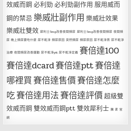
效威而鋼
必利勁
必利勁副作用
服用威而
樂威壯副作用
鋼的禁忌
樂威壯效果
樂威壯雙效
犀利士5mg改善夜間頻尿
犀利士5mg改善夜間頻尿 夜間頻
尿 晚上頻尿要吃什麼 尿不乾淨 頻尿原因 突然頻尿 頻尿原因 尿不乾淨男 尿不乾淨
賽倍達100
治療 夜間頻尿改善運動 尿不乾淨ptt 尿不乾淨定義
賽倍達dcard
賽倍達ptt
賽倍達
哪裡買
賽倍達售價
賽倍達怎麼
吃
賽倍達用法
賽倍達評價
超級雙
效威而鋼
雙效威而鋼ptt
雙效犀利士
騰 素 官
網