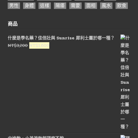
男性
身體
這樣
陽痿
需要
面相
風水
飲食
商品
什麼是學名藥？佳倍壯與 Sunrise 犀利士屬於哪一種？
原
目
NT$
3,200
NT$
1,600
始
前
價
價
格：
格：
NT$3,200。
NT$1,600。