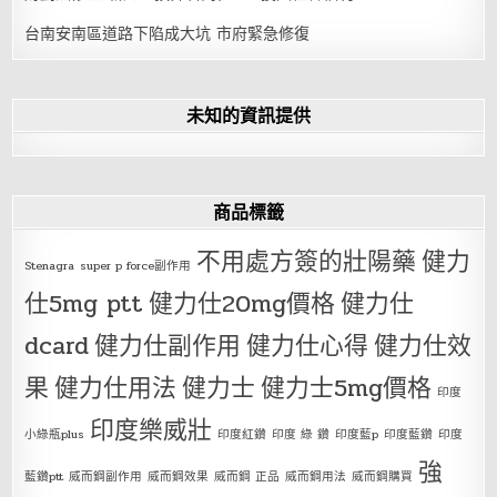
台南安南區道路下陷成大坑 市府緊急修復
未知的資訊提供
商品標籤
不用處方簽的壯陽藥
健力
Stenagra
super p force副作用
仕5mg ptt
健力仕20mg價格
健力仕
dcard
健力仕副作用
健力仕心得
健力仕效
果
健力仕用法
健力士
健力士5mg價格
印度
印度樂威壯
小綠瓶plus
印度紅鑽
印度 綠 鑽
印度藍p
印度藍鑽
印度
強
藍鑽ptt
威而鋼副作用
威而鋼效果
威而鋼 正品
威而鋼用法
威而鋼購買