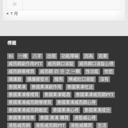
31
« 7 月
標籤
IG
一種
八字
出現
功能障礙
因為
如果
威而鋼副作用PTT
威而鋼口溶錠
威而鋼口溶錠心得
威而鋼哪裡買
威而鋼 四 分 之 一顆
性功能
性慾
攝護腺
攝護腺發炎
服用
樂威壯口溶錠
沒有
泰國果凍
泰國果凍副作用
泰國果凍吃法
泰國果凍哪裡買
泰國果凍喝酒
泰國果凍威而鋼PTT
泰國果凍威而鋼哪裡買
泰國果凍威而鋼心得
泰國果凍威而鋼蝦皮
泰國果凍心得
泰國果凍成分
泰國果凍效果
泰國 果凍 購買
液態威心得
液態威而鋼
液態威而鋼PTT
液態威購買
生活