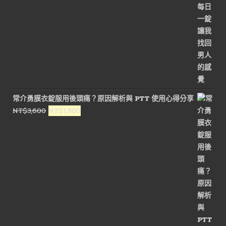
常介勇膜衣錠服用後頭痛？原因解析與 PTT 使用心得分享
原
目
NT$
3,600
NT$
1,800
始
前
價
價
格：
格：
NT$3,600。
NT$1,800。