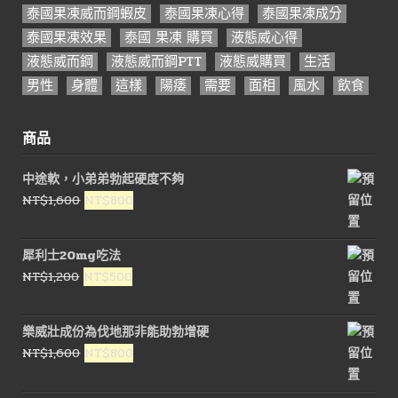
泰國果凍威而鋼蝦皮
泰國果凍心得
泰國果凍成分
泰國果凍效果
泰國 果凍 購買
液態威心得
液態威而鋼
液態威而鋼PTT
液態威購買
生活
男性
身體
這樣
陽痿
需要
面相
風水
飲食
商品
中途軟，小弟弟勃起硬度不夠
原
目
NT$
1,600
NT$
800
始
前
價
價
犀利士20mg吃法
格：
格：
原
目
NT$
1,200
NT$
500
NT$1,600。
NT$800。
始
前
價
價
樂威壯成份為伐地那非能助勃增硬
格：
格：
原
目
NT$
1,600
NT$
800
NT$1,200。
NT$500。
始
前
價
價