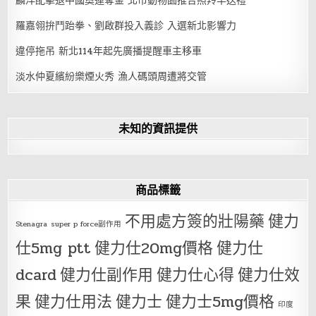
麟洋配擊退中國奧運奪金 北市動物園推合照羚羊送禮
羅嘉翎拚鬥跆拳、劉啟群投入義診 入選新北影響力
違停拖吊 新北114年起先廣播提醒車主移車
淡水仲夏繽紛樂煙火秀 漁人碼頭周遭將交管
未知的資訊提供
商品標籤
不用處方簽的壯陽藥
健力
Stenagra
super p force副作用
仕5mg ptt
健力仕20mg價格
健力仕
dcard
健力仕副作用
健力仕心得
健力仕效
果
健力仕用法
健力士
健力士5mg價格
印度