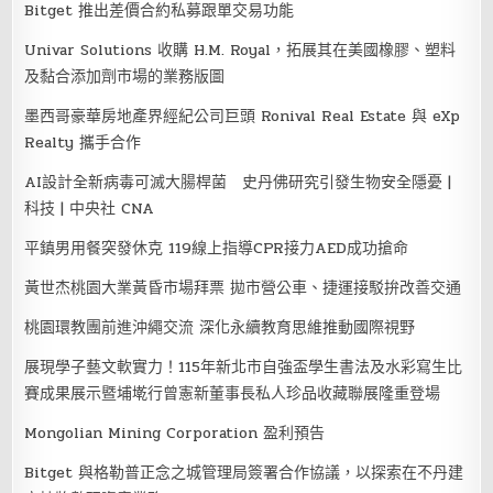
Bitget 推出差價合約私募跟單交易功能
Univar Solutions 收購 H.M. Royal，拓展其在美國橡膠、塑料
及黏合添加劑市場的業務版圖
墨西哥豪華房地產界經紀公司巨頭 Ronival Real Estate 與 eXp
Realty 攜手合作
AI設計全新病毒可滅大腸桿菌 史丹佛研究引發生物安全隱憂 |
科技 | 中央社 CNA
平鎮男用餐突發休克 119線上指導CPR接力AED成功搶命
黃世杰桃園大業黃昏市場拜票 拋市營公車、捷運接駁拚改善交通
桃園環教團前進沖繩交流 深化永續教育思維推動國際視野
展現學子藝文軟實力！115年新北市自強盃學生書法及水彩寫生比
賽成果展示暨埔墘行曾憲新董事長私人珍品收藏聯展隆重登場
Mongolian Mining Corporation 盈利預告
Bitget 與格勒普正念之城管理局簽署合作協議，以探索在不丹建