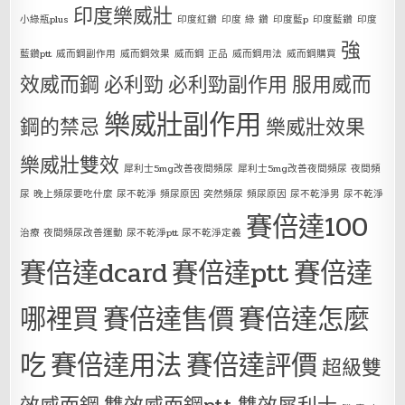
印度樂威壯
小綠瓶plus
印度紅鑽
印度 綠 鑽
印度藍p
印度藍鑽
印度
強
藍鑽ptt
威而鋼副作用
威而鋼效果
威而鋼 正品
威而鋼用法
威而鋼購買
效威而鋼
必利勁
必利勁副作用
服用威而
樂威壯副作用
鋼的禁忌
樂威壯效果
樂威壯雙效
犀利士5mg改善夜間頻尿
犀利士5mg改善夜間頻尿 夜間頻
尿 晚上頻尿要吃什麼 尿不乾淨 頻尿原因 突然頻尿 頻尿原因 尿不乾淨男 尿不乾淨
賽倍達100
治療 夜間頻尿改善運動 尿不乾淨ptt 尿不乾淨定義
賽倍達dcard
賽倍達ptt
賽倍達
哪裡買
賽倍達售價
賽倍達怎麼
吃
賽倍達用法
賽倍達評價
超級雙