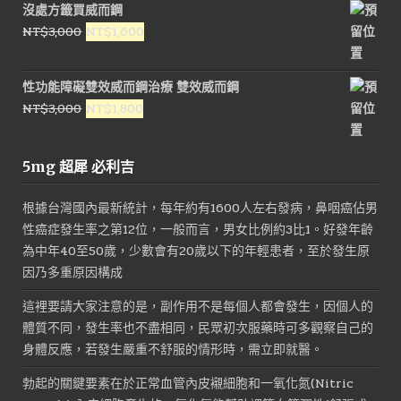
沒處方籤買威而鋼
格：
格：
原
目
NT$
3,000
NT$
1,600
NT$1,600。
NT$800。
始
前
價
價
性功能障礙雙效威而鋼治療 雙效威而鋼
格：
格：
原
目
NT$
3,000
NT$
1,800
NT$3,000。
NT$1,600。
始
前
價
價
5mg 超犀 必利吉
格：
格：
NT$3,000。
NT$1,800。
根據台灣國內最新統計，每年約有1600人左右發病，鼻咽癌佔男
性癌症發生率之第12位，一般而言，男女比例約3比1。好發年齡
為中年40至50歲，少數會有20歲以下的年輕患者，至於發生原
因乃多重原因構成
這裡要請大家注意的是，副作用不是每個人都會發生，因個人的
體質不同，發生率也不盡相同，民眾初次服藥時可多觀察自己的
身體反應，若發生嚴重不舒服的情形時，需立即就醫。
勃起的關鍵要素在於正常血管內皮襯細胞和一氧化氮(Nitric