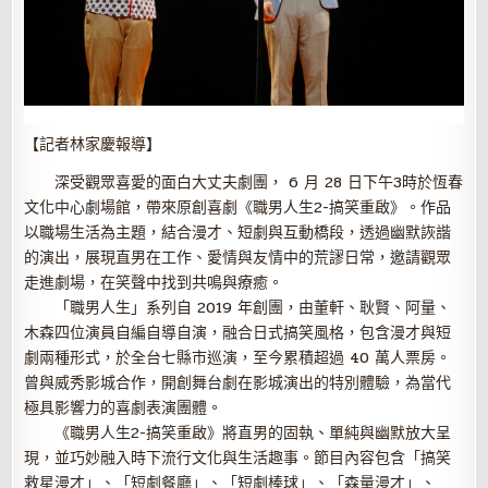
【記者林家慶報導】
深受觀眾喜愛的面白大丈夫劇團， 6 月 28 日下午3時於恆春
文化中心劇場館，帶來原創喜劇《職男人生2-搞笑重啟》。作品
以職場生活為主題，結合漫才、短劇與互動橋段，透過幽默詼諧
的演出，展現直男在工作、愛情與友情中的荒謬日常，邀請觀眾
走進劇場，在笑聲中找到共鳴與療癒。
「職男人生」系列自 2019 年創團，由董軒、耿賢、阿量、
木森四位演員自編自導自演，融合日式搞笑風格，包含漫才與短
劇兩種形式，於全台七縣市巡演，至今累積超過 40 萬人票房。
曾與威秀影城合作，開創舞台劇在影城演出的特別體驗，為當代
極具影響力的喜劇表演團體。
《職男人生2-搞笑重啟》將直男的固執、單純與幽默放大呈
現，並巧妙融入時下流行文化與生活趣事。節目內容包含「搞笑
救星漫才」、「短劇餐廳」、「短劇棒球」、「森量漫才」、