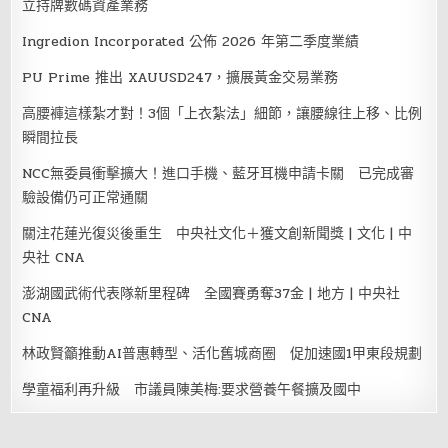
立持牌數碼資產業務
Ingredion Incorporated 公佈 2026 年第二季度業績
PU Prime 推出 XAUUSD247，擴展黃金交易業務
高腰褲這樣紮才對！3個「上衣紮法」細節，讓腰線往上移、比例
瞬間拉長
NCC無委員衝擊擴大！進口手機、藍牙耳機申請卡關 已完成審
驗設備仍可正常通關
關注花蓮光復災後重生 中央社文化＋獲文創新聞獎 | 文化 | 中
央社 CNA
澎湖國武術代表隊新里程碑 全國賽勇奪37金 | 地方 | 中央社
CNA
林政賢籲推動AI普惠轉型、活化舊城商圈 促加速國1甲東段規劃
學童福利再升級 市議員陳美梅:要求營養午餐擴及國中