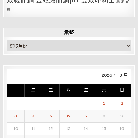
效威而鋼
雙效威而鋼ptt
雙效犀利士
騰 素 官
網
彙整
彙
整
2026 年 8 月
一
二
三
四
五
六
日
1
2
3
4
5
6
7
8
9
10
11
12
13
14
15
16