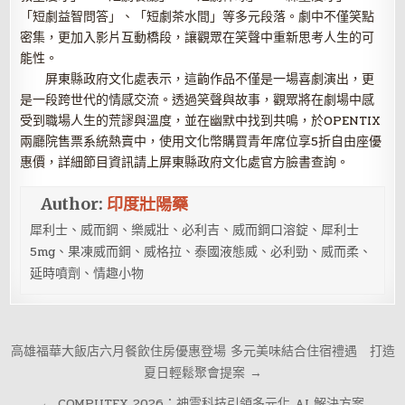
「短劇益智問答」、「短劇茶水間」等多元段落。劇中不僅笑點
密集，更加入影片互動橋段，讓觀眾在笑聲中重新思考人生的可
能性。
屏東縣政府文化處表示，這齣作品不僅是一場喜劇演出，更
是一段跨世代的情感交流。透過笑聲與故事，觀眾將在劇場中感
受到職場人生的荒謬與溫度，並在幽默中找到共鳴，於OPENTIX
兩廳院售票系統熱賣中，使用文化幣購買青年席位享5折自由座優
惠價，詳細節目資訊請上屏東縣政府文化處官方臉書查詢。
Author:
印度壯陽藥
犀利士、威而鋼、樂威壯、必利吉、威而鋼口溶錠、犀利士
5mg、果凍威而鋼、威格拉、泰國液態威、必利勁、威而柔、
延時噴劑、情趣小物
文
高雄福華大飯店六月餐飲住房優惠登場 多元美味結合住宿禮遇 打造
章
夏日輕鬆聚會提案 →
導
← COMPUTEX 2026：神雲科技引領多元化 AI 解決方案