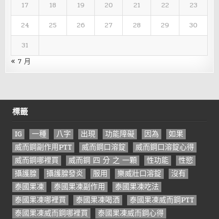
17
18
19
20
21
22
23
24
25
26
27
28
29
30
31
« 7 月
標籤
IG
一種
八字
出現
功能障礙
因為
如果
威而鋼副作用PTT
威而鋼口溶錠
威而鋼口溶錠心得
威而鋼哪裡買
威而鋼 四 分 之 一顆
性功能
性慾
攝護腺
攝護腺發炎
服用
樂威壯口溶錠
沒有
泰國果凍
泰國果凍副作用
泰國果凍吃法
泰國果凍哪裡買
泰國果凍喝酒
泰國果凍威而鋼PTT
泰國果凍威而鋼哪裡買
泰國果凍威而鋼心得