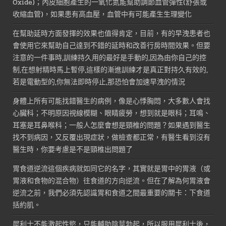
Oxide)；內皮細胞產生的一氧化氮能幫助調節血管彈性(舒張或
收縮血管)，如果患有高血壓，血管中有可能產生生理變化
在幫助延時方面發揮的效果也值得肯定，目前，有的早洩患者也
會使用它來幫助自己達到不錯的延時和改善行房時間效果。但要
注意的一件事時,訓練持久用的最好是手動的,因為由你自己的控
制,在想射精時馬上暫停,這樣的漸進訓練才是真正對持久有效的,
若是電動型的,你無法即時停止,那恐怕會加速早洩的情況
身體上所有可能找錯醫生的病例，像是心悸胸悶，大多數人會找
心臟科；不明原因視線模糊、眼睛疲勞，想到就是眼科；耳鳴、
耳塞是耳鼻喉科；一般人怎麼會想是頸椎的問題？如果遇到醫生
找不到病因，又反覆出現症狀，做檢查都正常，有醫生看到沒有
醫生時，你要考慮是不是頸椎出問題了
胃食道逆流這個疾病就如同它的名字，其實就是胃中的胃液（或
胃液和食物的混合物）往食道的方向逆流。但在了解為何胃液會
逆流之前，我們必須先認識胃和食道之間最重要的關卡：下食道
括約肌。
犀利士不能激起性慾，只能輔助陰莖勃起，所以服用犀利士後，