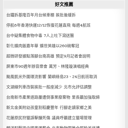
好文推薦
台鐵拆基隆百年月台候車棚 挨批後緩拆
停航6年香港快運12/12恢復花蓮直飛 每週4航班
台中疑集體食物中毒 7人上吐下瀉送醫
彰化爌肉飯嘉年華 爌世英雄以260碗奪冠
超微研發據點落腳台南高雄 預定9月記者會說明
屏東市90週年辦音樂會 萬芳、林隆璇演唱經典
颱風凱米外圍環流影響 蘭嶼綠島23、24日航班取消
文湖線列車改裝挨批一般座減少 北市允評估調整
台南新市產業道路屢遭倒事業廢棄物 里長籲加強取締
新北金美附幼孩童割稻慶豐年 行腳走讀家鄉之美
花蓮原民狩獵誤擊釀死傷 議員呼籲建立獵場管理