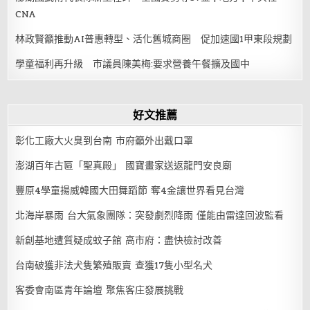
CNA
林政賢籲推動AI普惠轉型、活化舊城商圈 促加速國1甲東段規劃
學童福利再升級 市議員陳美梅:要求營養午餐擴及國中
好文推薦
彰化工廠大火臭到台南 市府籲外出戴口罩
澎湖百年古匾「聖真殿」 國寶畫家送返龍門安良廟
豐原4學童揚威韓國大田舞蹈節 奪4金讓世界看見台灣
北海岸暴雨 台大氣象團隊：突發劇烈降雨 僅能由雷達回波監看
新創基地遭質疑成蚊子館 高市府：盡快檢討改善
台南破獲非法犬隻繁殖販賣 查獲17隻小型名犬
客委會南區青年論壇 聚焦客庄發展挑戰