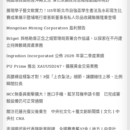
桃園環教團前進沖繩交流 深化永續教育思維推動國際視野
展現學子藝文軟實力！115年新北市自強盃學生書法及水彩寫生比
賽成果展示暨埔墘行曾憲新董事長私人珍品收藏聯展隆重登場
Mongolian Mining Corporation 盈利預告
Bitget 與格勒普正念之城管理局簽署合作協議，以探索在不丹建
立持牌數碼資產業務
Ingredion Incorporated 公佈 2026 年第二季度業績
PU Prime 推出 XAUUSD247，擴展黃金交易業務
高腰褲這樣紮才對！3個「上衣紮法」細節，讓腰線往上移、比例
瞬間拉長
NCC無委員衝擊擴大！進口手機、藍牙耳機申請卡關 已完成審
驗設備仍可正常通關
關注花蓮光復災後重生 中央社文化＋獲文創新聞獎 | 文化 | 中
央社 CNA
澎湖國武術代表隊新里程碑 全國賽勇奪37金 | 地方 | 中央社