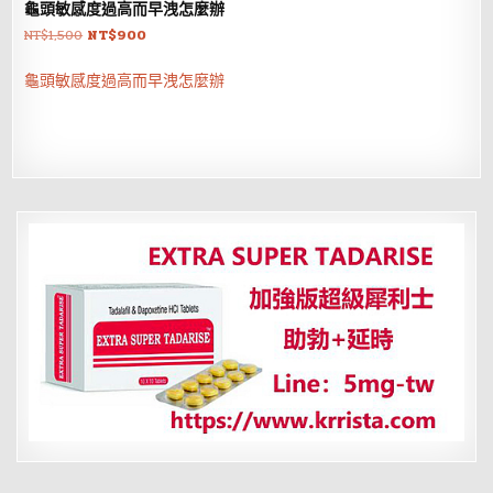
龜頭敏感度過高而早洩怎麼辦
原
目
NT$
1,500
NT$
900
始
前
價
價
龜頭敏感度過高而早洩怎麼辦
格：
格：
NT$1,500。
NT$900。