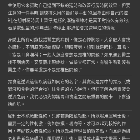
會使用它來幫助自己達到不錯的延時和改善行房時間效果。但要
注意的一件事時,訓練持久用的最好是手動的,因為由你自己的控
制,在想射精時馬上暫停,這樣的漸進訓練才是真正對持久有效的,
若是電動型的,你無法即時停止,那恐怕會加速早洩的情況
身體上所有可能找錯醫生的病例，像是心悸胸悶，大多數人會找
心臟科；不明原因視線模糊、眼睛疲勞，想到就是眼科；耳鳴、
耳塞是耳鼻喉科；一般人怎麼會想是頸椎的問題？如果遇到醫生
找不到病因，又反覆出現症狀，做檢查都正常，有醫生看到沒有
醫生時，你要考慮是不是頸椎出問題了
胃食道逆流這個疾病就如同它的名字，其實就是胃中的胃液（或
胃液和食物的混合物）往食道的方向逆流。但在了解為何胃液會
逆流之前，我們必須先認識胃和食道之間最重要的關卡：下食道
括約肌。
犀利士不能激起性慾，只能輔助陰莖勃起，所以服用犀利士後，
需要一定的性刺激，例如撫摸、親吻等，才可以起到較好的作
用，年紀較大者性慾弱，所以效果體現會稍微差點。而且經過研
究和患者臨床證明，服用犀利士後，同房成功率大大提高，是一