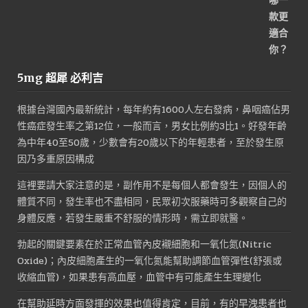
5mg 超犀 必利吉
根據台灣國內最新統計，每年約有1600人左右發病，鼻咽癌佔男
性癌症發生率之第12位，一般而言，男女比例約3比1。好發年齡
為中年40至50歲，少數會有20歲以下的年輕患者，至於發生原
因乃多重原因構成
這裡要請大家注意的是，副作用不是每個人都會發生，因個人的
體質不同，發生率也不盡相同，民眾初次服藥時可多觀察自己的
身體反應，若發生嚴重不舒服的情形時，需立即就醫。
勃起的關鍵要素在於正常血管內皮襯細胞和一氧化氮(Nitric
Oxide)；內皮細胞產生的一氧化氮能幫助調節血管彈性(舒張或
收縮血管)，如果患有高血壓，血管中有可能產生生理變化
在幫助延時方面發揮的效果也值得肯定，目前，有的早洩患者也