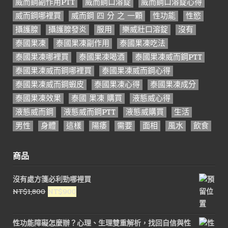
威而鋼副作用PTT
威而鋼口溶錠
威而鋼口溶錠心得
威而鋼哪裡買
威而鋼 四 分 之 一顆
性功能
性慾
攝護腺
攝護腺發炎
服用
樂威壯口溶錠
沒有
泰國果凍
泰國果凍副作用
泰國果凍吃法
泰國果凍哪裡買
泰國果凍喝酒
泰國果凍威而鋼PTT
泰國果凍威而鋼哪裡買
泰國果凍威而鋼心得
泰國果凍威而鋼蝦皮
泰國果凍心得
泰國果凍成分
泰國果凍效果
泰國 果凍 購買
液態威心得
液態威而鋼
液態威而鋼PTT
液態威購買
生活
男性
身體
這樣
陽痿
需要
面相
風水
飲食
商品
沒有處方箋必利勁哪裡買
原
目
NT$
1,800
NT$
900
始
前
價
價
性功能障礙怎麼辦？心理、生理雙重解析，找回自信與性
格：
格：