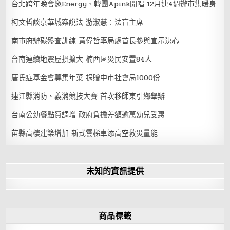
台北跨年晚會邀Energy、韓團Apink開唱 12月連4週辦市集暖身
柯文哲談京華城案說法 游淑慧：法盲主席
南市府辦碳盤查訓練 黃偉哲率局處首長參與宣示決心
台南連續地震屋損擴大 楠西區災民安置84人
唐氏症基金會募集年菜 捐贈中市社會局1000份
連江縣消防、義消競技大賽 首次移師東引鄉舉辦
台南公幼餐點費調增 政府負擔差額逾萬幼兒受惠
苗縣高樓建築增加 新式雲梯車添高空救災量能
未知的資訊提供
商品標籤