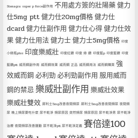
不用處方簽的壯陽藥
健力
Stenagra
super p force副作用
仕5mg ptt
健力仕20mg價格
健力仕
dcard
健力仕副作用
健力仕心得
健力仕效
果
健力仕用法
健力士
健力士5mg價格
印度
印度樂威壯
小綠瓶plus
印度紅鑽
印度 綠 鑽
印度藍p
印度藍鑽
印度
強
藍鑽ptt
威而鋼副作用
威而鋼效果
威而鋼 正品
威而鋼用法
威而鋼購買
效威而鋼
必利勁
必利勁副作用
服用威而
樂威壯副作用
鋼的禁忌
樂威壯效果
樂威壯雙效
犀利士5mg改善夜間頻尿
犀利士5mg改善夜間頻尿 夜間頻
尿 晚上頻尿要吃什麼 尿不乾淨 頻尿原因 突然頻尿 頻尿原因 尿不乾淨男 尿不乾淨
賽倍達100
治療 夜間頻尿改善運動 尿不乾淨ptt 尿不乾淨定義