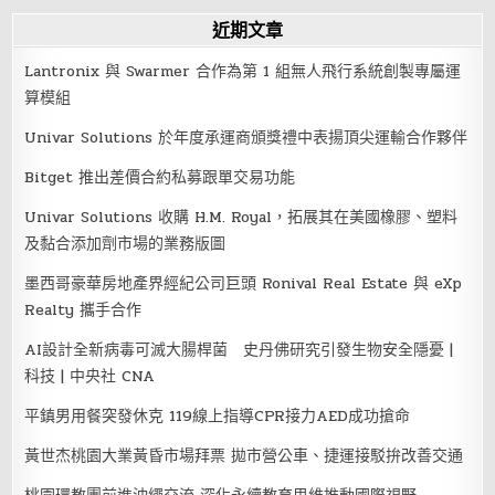
近期文章
Lantronix 與 Swarmer 合作為第 1 組無人飛行系統創製專屬運
算模組
Univar Solutions 於年度承運商頒獎禮中表揚頂尖運輸合作夥伴
Bitget 推出差價合約私募跟單交易功能
Univar Solutions 收購 H.M. Royal，拓展其在美國橡膠、塑料
及黏合添加劑市場的業務版圖
墨西哥豪華房地產界經紀公司巨頭 Ronival Real Estate 與 eXp
Realty 攜手合作
AI設計全新病毒可滅大腸桿菌 史丹佛研究引發生物安全隱憂 |
科技 | 中央社 CNA
平鎮男用餐突發休克 119線上指導CPR接力AED成功搶命
黃世杰桃園大業黃昏市場拜票 拋市營公車、捷運接駁拚改善交通