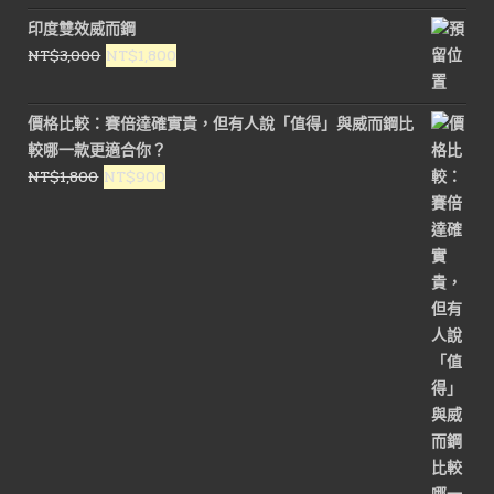
始
前
印度雙效威而鋼
價
價
原
目
NT$
3,000
NT$
1,800
格：
格：
始
前
NT$1,800。
NT$900。
價
價
價格比較：賽倍達確實貴，但有人說「值得」與威而鋼比
格：
格：
較哪一款更適合你？
NT$3,000。
NT$1,800。
原
目
NT$
1,800
NT$
900
始
前
價
價
格：
格：
NT$1,800。
NT$900。