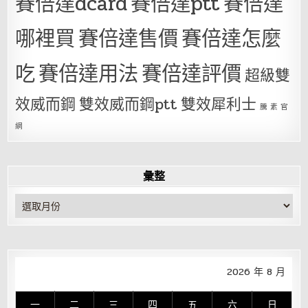
賽倍達dcard
賽倍達ptt
賽倍達
哪裡買
賽倍達售價
賽倍達怎麼
吃
賽倍達用法
賽倍達評價
超級雙
效威而鋼
雙效威而鋼ptt
雙效犀利士
騰 素 官
網
彙整
彙
整
2026 年 8 月
一
二
三
四
五
六
日