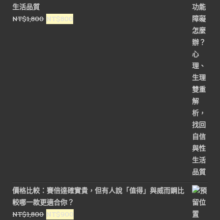
生活品質
NT$1,800。
NT$900。
原
目
NT$
1,800
NT$
800
始
前
價
價
格：
格：
NT$1,800。
NT$800。
價格比較：賽倍達確實貴，但有人說「值得」與威而鋼比
較哪一款更適合你？
原
目
NT$
1,800
NT$
900