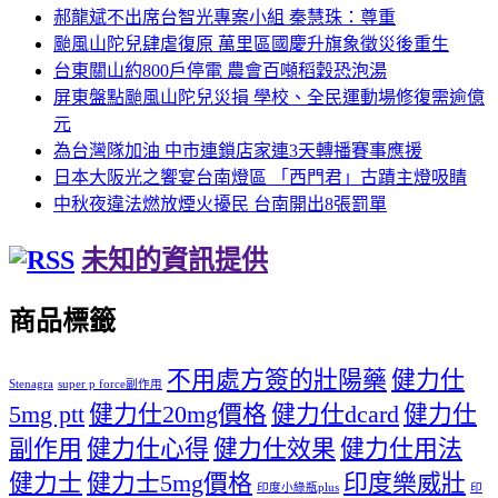
郝龍斌不出席台智光專案小組 秦慧珠：尊重
颱風山陀兒肆虐復原 萬里區國慶升旗象徵災後重生
台東關山約800戶停電 農會百噸稻穀恐泡湯
屏東盤點颱風山陀兒災損 學校、全民運動場修復需逾億
元
為台灣隊加油 中市連鎖店家連3天轉播賽事應援
日本大阪光之饗宴台南燈區 「西門君」古蹟主燈吸睛
中秋夜違法燃放煙火擾民 台南開出8張罰單
未知的資訊提供
商品標籤
不用處方簽的壯陽藥
健力仕
Stenagra
super p force副作用
5mg ptt
健力仕20mg價格
健力仕dcard
健力仕
副作用
健力仕心得
健力仕效果
健力仕用法
健力士
健力士5mg價格
印度樂威壯
印度小綠瓶plus
印