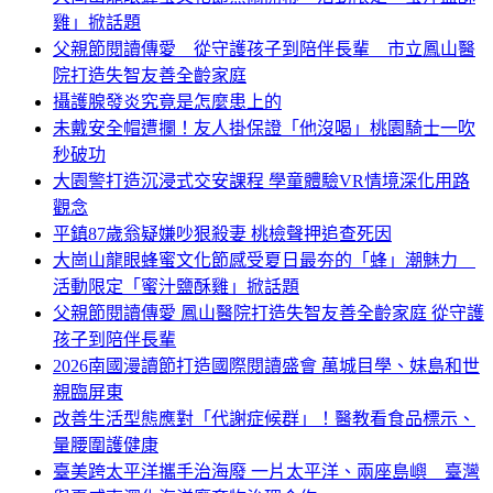
雞」掀話題
父親節閱讀傳愛 從守護孩子到陪伴長輩 市立鳳山醫
院打造失智友善全齡家庭
攝護腺發炎究竟是怎麼患上的
未戴安全帽遭攔！友人掛保證「他沒喝」桃園騎士一吹
秒破功
大園警打造沉浸式交安課程 學童體驗VR情境深化用路
觀念
平鎮87歲翁疑嫌吵狠殺妻 桃檢聲押追查死因
大崗山龍眼蜂蜜文化節感受夏日最夯的「蜂」潮魅力
活動限定「蜜汁鹽酥雞」掀話題
父親節閱讀傳愛 鳳山醫院打造失智友善全齡家庭 從守護
孩子到陪伴長輩
2026南國漫讀節打造國際閱讀盛會 萬城目學、妹島和世
親臨屏東
改善生活型態應對「代謝症候群」！醫教看食品標示、
量腰圍護健康
臺美跨太平洋攜手治海廢 一片太平洋、兩座島嶼 臺灣