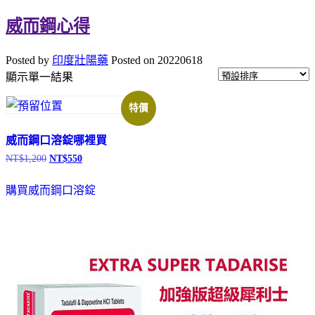
威而鋼心得
Posted by
印度壯陽藥
Posted on
20220618
顯示單一結果
特價
威而鋼口溶錠哪裡買
NT$
1,200
NT$
550
原
目
始
前
價
價
購買威而鋼口溶錠
格：
格：
NT$1,200。
NT$550。