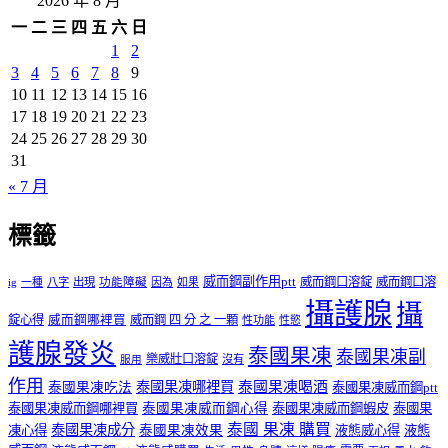
2026 年 8 月
整
一
二
三
四
五
六
日
1
2
3
4
5
6
7
8
9
10
11
12
13
14
15
16
17
18
19
20
21
22
23
24
25
26
27
28
29
30
31
« 7 月
標籤
威而鋼副作用ptt
威而鋼口溶錠
威而鋼口溶
ig
一種
八字
出現
功能障礙
因為
如果
攝護腺
攝
錠心得
威而鋼哪裡買
威而鋼 四 分 之 一顆
性功能
性慾
護腺發炎
泰國果凍
泰國果凍副
樂威壯口溶錠
沒有
服用
作用
泰國果凍哪裡買
泰國果凍喝酒
泰國果凍吃法
泰國果凍威而鋼ptt
泰國果凍威而鋼哪裡買
泰國果凍威而鋼心得
泰國果凍威而鋼蝦皮
泰國果
泰國 果凍 購買
泰國果凍成分
凍心得
泰國果凍效果
液態威心得
液態