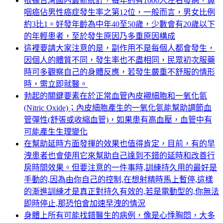
根據台灣國內最新統計，每年約有1600人左右發病，鼻
咽癌佔男性癌症發生率之第12位，一般而言，男女比例
約3比1。好發年齡為中年40至50歲，少數會有20歲以下
的年輕患者，至於發生原因乃多重原因構成
這裡要請大家注意的是，副作用不是每個人都會發生，
因個人的體質不同，發生率也不盡相同，民眾初次服藥
時可多觀察自己的身體反應，若發生嚴重不舒服的情形
時，需立即就醫。
勃起的關鍵要素在於正常血管內皮襯細胞和一氧化氮
(Nitric Oxide)；內皮細胞產生的一氧化氮能幫助調節血
管彈性(舒張或收縮血管)，如果患有高血壓，血管中有
可能產生生理變化
在幫助延時方面發揮的效果也值得肯定，目前，有的早
洩患者也會使用它來幫助自己達到不錯的延時和改善行
房時間效果。但要注意的一件事時,訓練持久用的最好是
手動的,因為由你自己的控制,在想射精時馬上暫停,這樣
的漸進訓練才是真正對持久有效的,若是電動型的,你無法
即時停止,那恐怕會加速早洩的情況
身體上所有可能找錯醫生的病例，像是心悸胸悶，大多