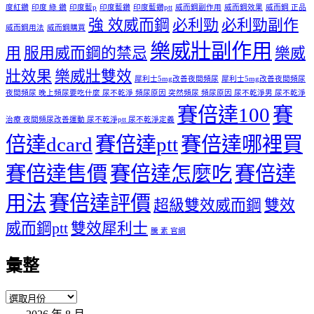
度紅鑽
印度 綠 鑽
印度藍p
印度藍鑽
印度藍鑽ptt
威而鋼副作用
威而鋼效果
威而鋼 正品
強 效威而鋼
必利勁
必利勁副作
威而鋼用法
威而鋼購買
樂威壯副作用
用
服用威而鋼的禁忌
樂威
壯效果
樂威壯雙效
犀利士5mg改善夜間頻尿
犀利士5mg改善夜間頻尿
夜間頻尿 晚上頻尿要吃什麼 尿不乾淨 頻尿原因 突然頻尿 頻尿原因 尿不乾淨男 尿不乾淨
賽倍達100
賽
治療 夜間頻尿改善運動 尿不乾淨ptt 尿不乾淨定義
倍達dcard
賽倍達ptt
賽倍達哪裡買
賽倍達售價
賽倍達怎麼吃
賽倍達
用法
賽倍達評價
超級雙效威而鋼
雙效
威而鋼ptt
雙效犀利士
騰 素 官網
彙整
彙