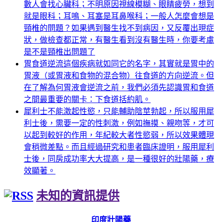
數人會找心臟科；不明原因視線模糊、眼睛疲勞，想到
就是眼科；耳鳴、耳塞是耳鼻喉科；一般人怎麼會想是
頸椎的問題？如果遇到醫生找不到病因，又反覆出現症
狀，做檢查都正常，有醫生看到沒有醫生時，你要考慮
是不是頸椎出問題了
胃食道逆流這個疾病就如同它的名字，其實就是胃中的
胃液（或胃液和食物的混合物）往食道的方向逆流。但
在了解為何胃液會逆流之前，我們必須先認識胃和食道
之間最重要的關卡：下食道括約肌。
犀利士不能激起性慾，只能輔助陰莖勃起，所以服用犀
利士後，需要一定的性刺激，例如撫摸、親吻等，才可
以起到較好的作用，年紀較大者性慾弱，所以效果體現
會稍微差點。而且經過研究和患者臨床證明，服用犀利
士後，同房成功率大大提高，是一種很好的壯陽藥，療
效顯著。
未知的資訊提供
印度壯陽藥