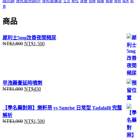
威而鋼
液態威而鋼ptt
液態威購買
男性
陽痿
需要
生活
身體
這樣
面相
風水
飲
食
商品
犀利士5mg改善夜間頻尿
NT$
2,800
NT$
1,500
原
目
始
前
價
價
格：
格：
NT$2,800。
NT$1,500。
早洩藥膏延時噴劑
NT$
1,000
NT$
450
原
目
始
前
價
價
【學名藥對照】樂軒昂 vs Sunrise 日常型 Tadalafil 完整
格：
格：
解析
NT$1,000。
NT$450。
NT$
3,000
NT$
1,500
原
目
始
前
價
價