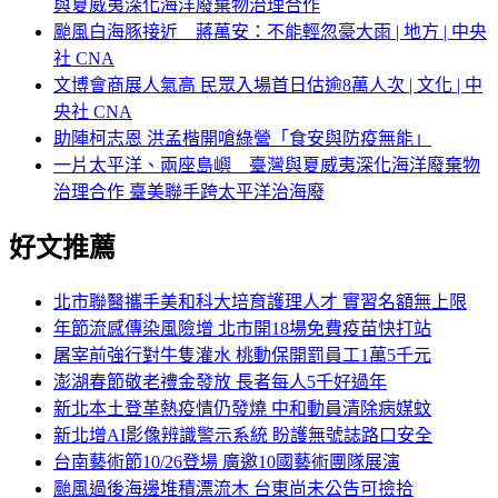
與夏威夷深化海洋廢棄物治理合作
颱風白海豚接近 蔣萬安：不能輕忽豪大雨 | 地方 | 中央
社 CNA
文博會商展人氣高 民眾入場首日估逾8萬人次 | 文化 | 中
央社 CNA
助陣柯志恩 洪孟楷開嗆綠營「食安與防疫無能」
一片太平洋、兩座島嶼 臺灣與夏威夷深化海洋廢棄物
治理合作 臺美聯手跨太平洋治海廢
好文推薦
北市聯醫攜手美和科大培育護理人才 實習名額無上限
年節流感傳染風險增 北市開18場免費疫苗快打站
屠宰前強行對牛隻灌水 桃動保開罰員工1萬5千元
澎湖春節敬老禮金發放 長者每人5千好過年
新北本土登革熱疫情仍發燒 中和動員清除病媒蚊
新北增AI影像辨識警示系統 盼護無號誌路口安全
台南藝術節10/26登場 廣邀10國藝術團隊展演
颱風過後海邊堆積漂流木 台東尚未公告可撿拾