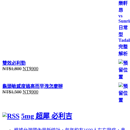
格：
格：
NT$3,000。
NT$1,500。
雙效必利勁
NT$
1,800
NT$
900
原
目
始
前
價
價
龜頭敏感度過高而早洩怎麼辦
格：
格：
NT$
1,500
NT$
900
原
目
NT$1,800。
NT$900。
始
前
價
價
格：
格：
5mg 超犀 必利吉
NT$1,500。
NT$900。