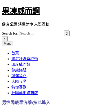
Skip
果凍威而鋼
to
content
健康議題 談運論命 人際互動
Search for:
×
Menu
首頁
印度壯陽藥種類
印度威而鋼
健康議題
談運論命
人際互動
猜你喜歡
壯陽藥網購商店
男性陽痿早洩藥:按此進入