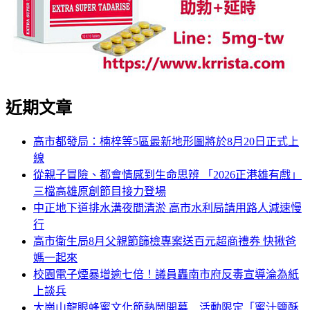
近期文章
高市都發局：楠梓等5區最新地形圖將於8月20日正式上
線
從親子冒險、都會情感到生命思辨 「2026正港雄有戲」
三檔高雄原創節目接力登場
中正地下道排水溝夜間清淤 高市水利局請用路人減速慢
行
高市衛生局8月父親節篩檢專案送百元超商禮券 快揪爸
媽一起來
校園電子煙暴增逾七倍！議員轟南市府反毒宣導淪為紙
上談兵
大崗山龍眼蜂蜜文化節熱鬧開幕 活動限定「蜜汁鹽酥