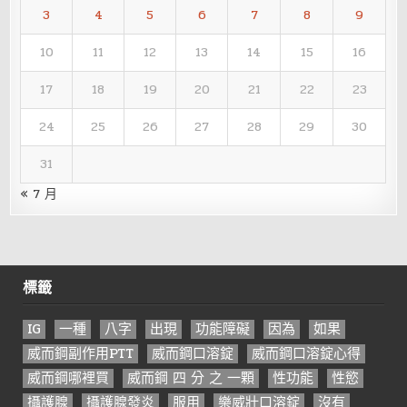
3
4
5
6
7
8
9
10
11
12
13
14
15
16
17
18
19
20
21
22
23
24
25
26
27
28
29
30
31
« 7 月
標籤
IG
一種
八字
出現
功能障礙
因為
如果
威而鋼副作用PTT
威而鋼口溶錠
威而鋼口溶錠心得
威而鋼哪裡買
威而鋼 四 分 之 一顆
性功能
性慾
攝護腺
攝護腺發炎
服用
樂威壯口溶錠
沒有