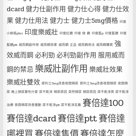
dcard
健力仕副作用
健力仕心得
健力仕效
果
健力仕用法
健力士
健力士5mg價格
印度
印度樂威壯
小綠瓶plus
印度紅鑽
印度 綠 鑽
印度藍p
印度藍鑽
印度
強
藍鑽ptt
威而鋼副作用
威而鋼效果
威而鋼 正品
威而鋼用法
威而鋼購買
效威而鋼
必利勁
必利勁副作用
服用威而
樂威壯副作用
鋼的禁忌
樂威壯效果
樂威壯雙效
犀利士5mg改善夜間頻尿
犀利士5mg改善夜間頻尿 夜間頻
尿 晚上頻尿要吃什麼 尿不乾淨 頻尿原因 突然頻尿 頻尿原因 尿不乾淨男 尿不乾淨
賽倍達100
治療 夜間頻尿改善運動 尿不乾淨ptt 尿不乾淨定義
賽倍達dcard
賽倍達ptt
賽倍達
哪裡買
賽倍達售價
賽倍達怎麼