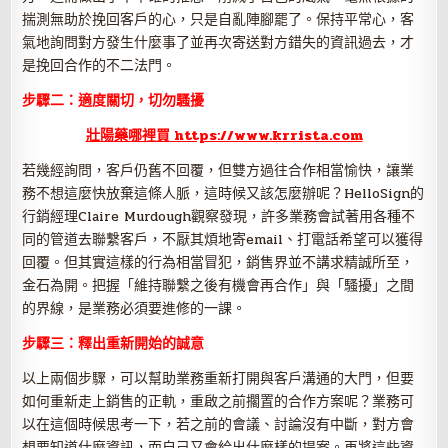
揣測無助於挽回客戶的心，只是自亂陣腳罷了。保持平常心，客
氣地詢問對方發生什麼事了並再次寄送對方錯失的資訊過去，才
是挽回合作的不二法門。
步驟二：適度關切，切勿騷擾
壯陽藥哪裡買 https://www.krrista.com
若幾經詢問，客戶仍舊不回覆，但雙方過往合作相當愉快，讓業
務不想這麼快放棄這條人脈，這時候又該怎麼辦呢？HelloSign的
行銷經理Claire Murdough觀察發現，許多業務會試著用各種不
同的管道去聯繫客戶，不厭其煩地寄email、打電話希望可以獲得
回覆。但其實這樣的行為相當冒犯，銷售界並不講求精誠所至，
金石為開。把握「維持聯繫之後有機會再合作」與「騷擾」之間
的界線，是業務必須要進修的一課。
步驟三：釋出重新開始的誠意
以上兩個步驟，可以幫助業務重新打開與客戶溝通的大門，但要
如何重新走上銷售的正軌，重啟之前擱置的合作方案呢？業務可
以在這個時候思考一下，若之前的會議、討論沒有中斷，對方會
想要知道什麼資訊，而自己又會給出什麼樣的提案。再將這些資