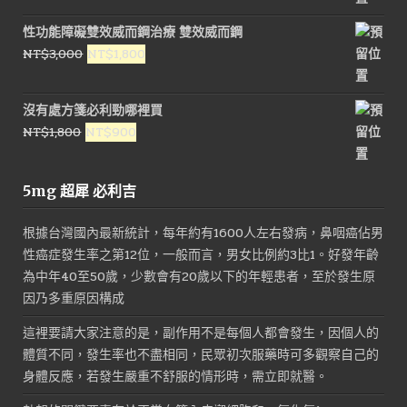
價
價
性功能障礙雙效威而鋼治療 雙效威而鋼
格：
格：
原
目
NT$
3,000
NT$
1,800
NT$1,200。
NT$550。
始
前
價
價
沒有處方箋必利勁哪裡買
格：
格：
原
目
NT$
1,800
NT$
900
NT$3,000。
NT$1,800。
始
前
價
價
5mg 超犀 必利吉
格：
格：
NT$1,800。
NT$900。
根據台灣國內最新統計，每年約有1600人左右發病，鼻咽癌佔男
性癌症發生率之第12位，一般而言，男女比例約3比1。好發年齡
為中年40至50歲，少數會有20歲以下的年輕患者，至於發生原
因乃多重原因構成
這裡要請大家注意的是，副作用不是每個人都會發生，因個人的
體質不同，發生率也不盡相同，民眾初次服藥時可多觀察自己的
身體反應，若發生嚴重不舒服的情形時，需立即就醫。