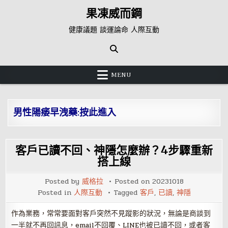
Skip
果凍威而鋼
to
content
健康議題 談運論命 人際互動
MENU
男性陽痿早洩藥:按此進入
客戶已讀不回、神隱怎麼辦？4步驟重新
搭上線
Posted by
威格拉
Posted on
20231018
Posted in
人際互動
Tagged
客戶
,
已讀
,
神隱
作為業務，常常要面對客戶突然不見蹤影的狀況，無論是商談到
一半就不再回訊息，email不回覆、LINE也被已讀不回，或者客