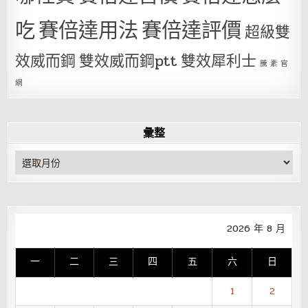
吃
賽倍達用法
賽倍達評價
超級雙
效威而鋼
雙效威而鋼ptt
雙效犀利士
騰 素 官
網
彙整
彙
整
2026 年 8 月
一
二
三
四
五
六
日
1
2