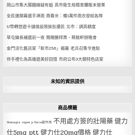
岡山市集大腸麵線疑有蛆 高市衛生局稽查攤販未營業
全民運開幕選手淋雨 周春米：備1萬件雨衣發給各隊
U幣轉悠遊卡儲值設限挨批擾民 北市：調高額度
草屯鎮長補選前一夜 簡賜勝拜票、蔡銘軒辦晚會
金門活化舊店家「新市256」揭幕 老兵召集令進駐
伴手禮化為高雄遊美好回憶 市府公布3大類特色店家
未知的資訊提供
商品標籤
不用處方簽的壯陽藥
健力
Stenagra
super p force副作用
仕5mg ptt
健力仕20mg價格
健力仕