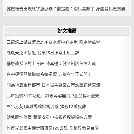
健檢報告出現紅字怎麼辦？醫提醒：別只看數字 身體變化更重要
好文推薦
三爺溪上游截流及虎尾寮水資中心啟用 盼水清魚現
颱風天兔漸接近 台東15日正常上班上課
基層籲採下對上考評 陳其邁：健全制度保障人員
台中捷運藍線機電系統招標 力拚今年正式開工
同為地震重建都市 日本岩手縣宮古市訪團花蓮交流
北市抽驗39件奶瓶、煎鍋等容器具 7產品標示違規
彰化芳苑1蛋雞場確診禽流感 撲殺1.3萬隻雞
幼兒園性侵案 蔣萬安重申檢視過程提精進方案
竹市光武國中徒步西班牙120公里 盼世界看見台灣