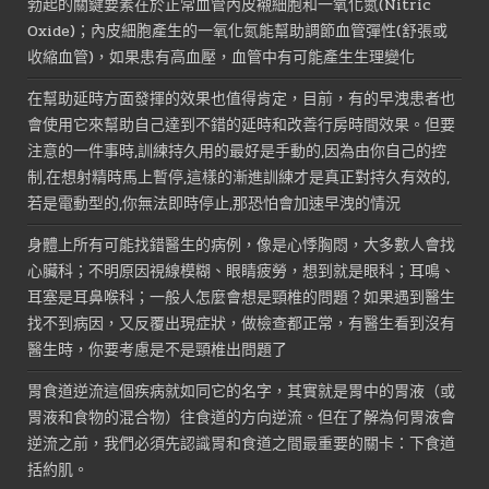
勃起的關鍵要素在於正常血管內皮襯細胞和一氧化氮(Nitric
Oxide)；內皮細胞產生的一氧化氮能幫助調節血管彈性(舒張或
收縮血管)，如果患有高血壓，血管中有可能產生生理變化
在幫助延時方面發揮的效果也值得肯定，目前，有的早洩患者也
會使用它來幫助自己達到不錯的延時和改善行房時間效果。但要
注意的一件事時,訓練持久用的最好是手動的,因為由你自己的控
制,在想射精時馬上暫停,這樣的漸進訓練才是真正對持久有效的,
若是電動型的,你無法即時停止,那恐怕會加速早洩的情況
身體上所有可能找錯醫生的病例，像是心悸胸悶，大多數人會找
心臟科；不明原因視線模糊、眼睛疲勞，想到就是眼科；耳鳴、
耳塞是耳鼻喉科；一般人怎麼會想是頸椎的問題？如果遇到醫生
找不到病因，又反覆出現症狀，做檢查都正常，有醫生看到沒有
醫生時，你要考慮是不是頸椎出問題了
胃食道逆流這個疾病就如同它的名字，其實就是胃中的胃液（或
胃液和食物的混合物）往食道的方向逆流。但在了解為何胃液會
逆流之前，我們必須先認識胃和食道之間最重要的關卡：下食道
括約肌。