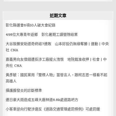
近期文章
彰化縣運會6項10人破大會紀錄
498位大專青年返鄉 彰化暑期工讀營隊結業
大谷致勝安助道奇終結7連敗 山本好投仍無緣奪勝 | 運動 | 中央
社 CNA
嘉義男向友借錢遭拒涉工廠縱火洩恨 地院裁准收押 | 社會 | 中
央社 CNA
黃彥毓：國民黨用「雙標人物」當發言人，跟柯志恩一樣看不起
高雄人
攝護腺發炎的診斷標準
連日豪大雨造成五峰大鹿林道6.8k處道路坍方
小客車逆向行駛涉違反《道路交通管理處罰條例》可處罰鍰