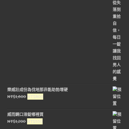
樂威壯成份為伐地那非能助勃增硬
原
目
NT$
1,600
NT$
800
始
前
價
價
威而鋼口溶錠哪裡買
格：
格：
原
目
NT$
1,200
NT$
550
NT$1,600。
NT$800。
始
前