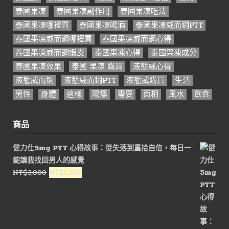
泰國果凍
泰國果凍副作用
泰國果凍吃法
泰國果凍哪裡買
泰國果凍喝酒
泰國果凍威而鋼PTT
泰國果凍威而鋼哪裡買
泰國果凍威而鋼心得
泰國果凍威而鋼蝦皮
泰國果凍心得
泰國果凍成分
泰國果凍效果
泰國 果凍 購買
液態威心得
液態威而鋼
液態威而鋼PTT
液態威購買
生活
男性
身體
這樣
陽痿
需要
面相
風水
飲食
商品
健力仕5mg PTT 心得故事：從失落到重拾自信，每日一
錠讓我找回男人的感覺
原
目
NT$
3,000
NT$
1,500
始
前
價
價
格：
格：
NT$3,000。
NT$1,500。