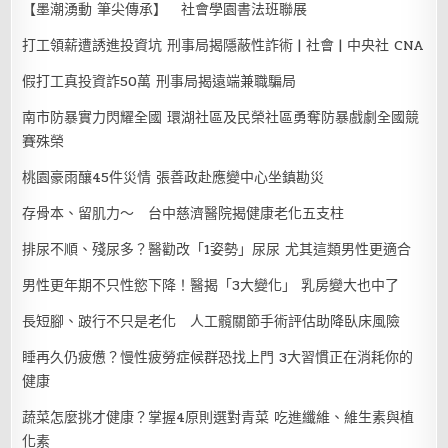
【墨潮湧動 筆尖傳承】 社會學園書法班聯展
打工領薪遭誘進投資坑 刑事局揭隱蔽性詐術 | 社會 | 中央社 CNA
假打工真投資詐50萬 刑事局揭遠端兼職騙局
南市防暴實力閃耀全國 環湖社區及民榮社區勇奪防暴戲劇全國競
賽殊榮
桃園豪雨釀45件災情 張善政赴應變中心坐鎮勘災
存骨本、留肌力～ 台中慈濟醫院揭健康老化五支柱
排尿不順、殘尿多？醫勸改「1姿勢」尿尿 尤其這類男性更適合
男性更年期不只性慾下降！醫揭「3大變化」 乳房變大也中了
長短腳、跛行不只是老化 人工髖關節手術評估助降臥床風險
睡再久仍疲憊？慢性疲勞症候群恐找上門 3大習慣正在消耗你的
健康
蔬菜怎麼挑才健康？掌握4原則選對青菜 吃進纖維、維生素與植
化素