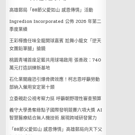
高雄郵局「88節父愛如山 感恩傳情」活動
Ingredion Incorporated 公佈 2026 年第二
季度業績
王彩樺擔任味全龍開球嘉賓 尬舞小龍女「逆天
女團鉛筆腿」搶鏡
桃園青埔首座足籃共用球場啟用 張善政：740
萬元打造訓練新基地
石化業關廠恐引爆骨牌效應！柯志恩呼籲勞動
部納入僱用安定第十類
立委親赴公視考察力挺 呼籲朝野理性審查預算
義守大學勇奪綠點子國際發明競賽六項大獎 AI
智慧醫療結合無人機技術 展現跨域研發實力
「88節父愛如山 感恩傳情」高雄郵局向天下父