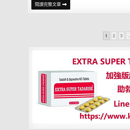
代
陳
閱讀完整文章
收
亭
妃
告
御
狀
碰
文
軟
1
2
3
.
釘
章
子？
林
分
俊
憲：
頁
賴
最
清
楚