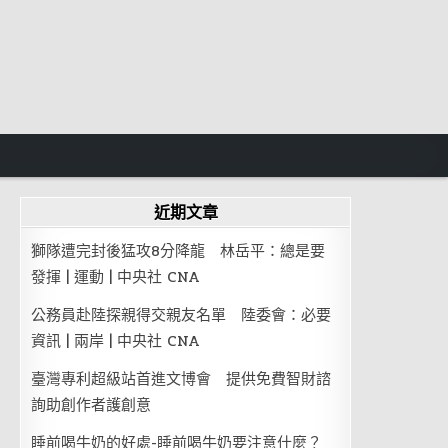
近期文章
獅隊遭完封後猛攻8分降龍 林岳平：總是要
發揮 | 運動 | 中央社 CNA
公務員赴陸探親得交親友名單 陸委會：必要
資訊 | 兩岸 | 中央社 CNA
臺灣專利超級站首進文博會 提供免費智財諮
詢助創作者護創意
睡前喝牛奶的好處-睡前喝牛奶要注意什麼？