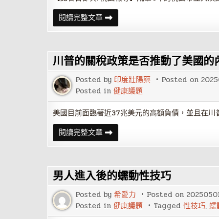
桃
閱讀完整文章
園
市
大
溪
國
川普的關稅政策是否推動了美國的
中
輕
艇
Posted by
印度壯陽藥
Posted on
2025
隊
首
Posted in
健康議題
奪
全
中
美國目前面臨著近37兆美元的高額負債，並且在川
運
金
川
閱讀完整文章
牌
普
乘
的
風
關
破
稅
浪
政
創
男人進入後的蠕動性技巧
策
校
是
史
否
新
Posted by
希愛力
Posted on
2025050
推
頁
動
Posted in
健康議題
Tagged
性技巧
,
蠕
了