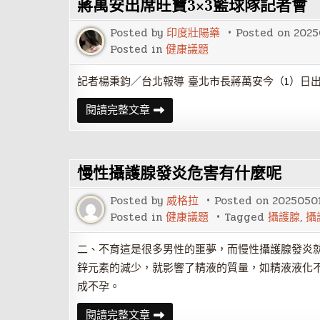
蔣萬安出席旺寶3×3籃球隊記者會 
年
讓
局
民
訪
眾
Posted by
印度壯陽藥
Posted on
2025
問
安
基
Posted in
健康議題
心
隆
拆
臺
遷
日
記者楊秉鈞／台北報導 臺北市長蔣萬安今（1）日出
攜
手
蔣
閱讀完整文章
強
萬
化
安
城
出
市
席
交
旺
流
慢性攝護腺發炎危害有什麼呢
寶
與
3×3
合
籃
作
Posted by
威格拉
Posted on
2025050
球
隊
Posted in
健康議題
Tagged
攝護腺
,
攝
記
者
會
二、不育這是很多男性的噩夢，而慢性攝護腺發炎
期
鋅元素的減少，就影響了精液的質量，如精液液化
許
挺
成不孕。
進
2028
洛
慢
閱讀完整文章