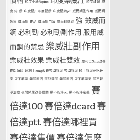
價格
印度樂威壯
印度小綠瓶plus
印度紅鑽
印
度 綠 鑽
印度藍p
印度藍鑽
印度藍鑽ptt
威而鋼副作用
威而鋼
強 效威而
效果
威而鋼 正品
威而鋼用法
威而鋼購買
鋼
必利勁
必利勁副作用
服用威
樂威壯副作用
而鋼的禁忌
樂威壯效果
樂威壯雙效
犀利士5mg改善
夜間頻尿
犀利士5mg改善夜間頻尿 夜間頻尿 晚上頻尿要吃什
麼 尿不乾淨 頻尿原因 突然頻尿 頻尿原因 尿不乾淨男 尿不乾
賽
淨治療 夜間頻尿改善運動 尿不乾淨ptt 尿不乾淨定義
倍達100
賽倍達dcard
賽
倍達ptt
賽倍達哪裡買
賽倍達售價
賽倍達怎麼