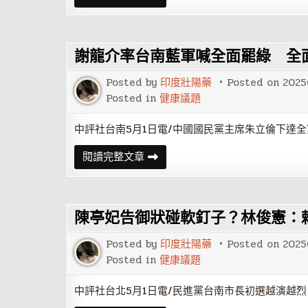
杉
性
磯
攝
奧
護
運
腺
發
謝龍介率台南藍軍喊全面罷綠 全
炎
危
害
Posted by
印度壯陽藥
Posted on
2025
有
什
Posted in
健康議題
麼
呢
中評社台南5月1日電/中國國民黨主席朱立倫下達
謝
閱讀完整文章
龍
介
率
台
南
陳亭妃告御狀碰軟釘子？林俊憲：
藍
軍
喊
Posted by
印度壯陽藥
Posted on
2025
全
面
Posted in
健康議題
罷
綠
全
中評社台北5月1日電/民進黨台南市長初選越演越
面