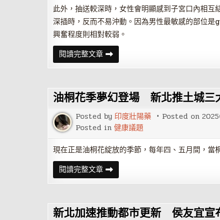
美
國
此外，抽送較深時，女性會明顯感到子宮口內相互
的
深插時，反而不易沖動。因為男性最敏感的部位是gui
內
外
興奮程度則相對較弱。
交
困？
男
閱讀完整文章
人
進
入
後
的
油桐花季夢幻登場 新北推土城三
蠕
動
性
Posted by
印度壯陽藥
Posted on
2025
技
巧
Posted in
健康議題
現在正是油桐花綻放的季節，每年四、五月間，當
油
閱讀完整文章
桐
花
季
夢
幻
新北加速推動都市更新 侯友宜宣
登