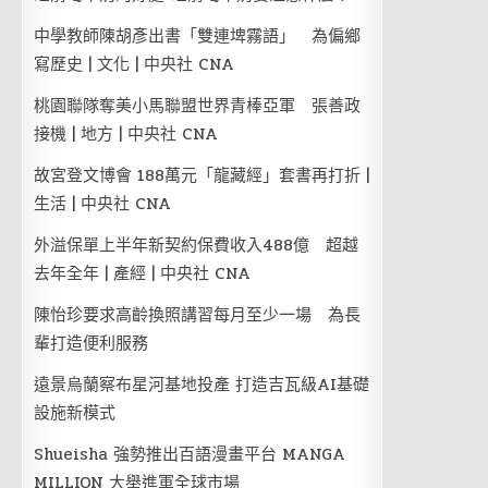
中學教師陳胡彥出書「雙連埤霧語」 為偏鄉
寫歷史 | 文化 | 中央社 CNA
桃園聯隊奪美小馬聯盟世界青棒亞軍 張善政
接機 | 地方 | 中央社 CNA
故宮登文博會 188萬元「龍藏經」套書再打折 |
生活 | 中央社 CNA
外溢保單上半年新契約保費收入488億 超越
去年全年 | 產經 | 中央社 CNA
陳怡珍要求高齡換照講習每月至少一場 為長
輩打造便利服務
遠景烏蘭察布星河基地投產 打造吉瓦級AI基礎
設施新模式
Shueisha 強勢推出百語漫畫平台 MANGA
MILLION 大舉進軍全球市場