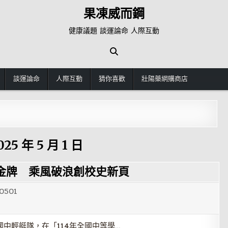
果凍威而鋼
健康議題 談運論命 人際互動
談運論命
人際互動
猜你喜歡
壯陽藥網購商店
025 年 5 月 1 日
金牌 乘風破浪創校史新頁
0501
中輕艇隊，在「114年全國中等學…