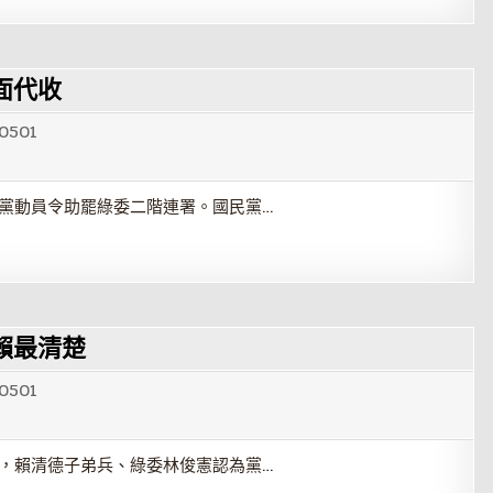
面代收
0501
全黨動員令助罷綠委二階連署。國民黨…
賴最清楚
0501
烈，賴清德子弟兵、綠委林俊憲認為黨…