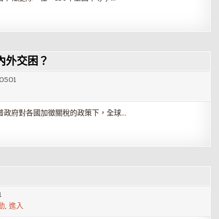
內外交困？
0501
普政府對各國加徵關稅的政策下，全球…
1
動
,
進入