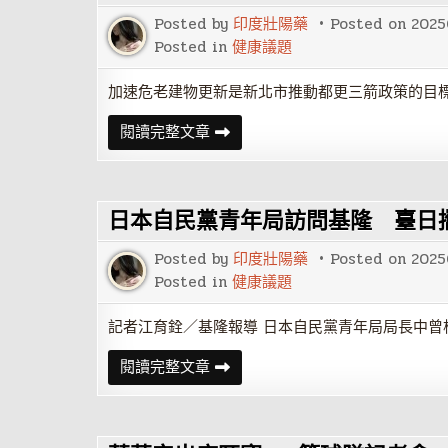
場
新
Posted by
印度壯陽藥
Posted on
2025
北
推
Posted in
健康議題
土
城
三
加速危老建物更新是新北市推動都更三箭政策的目標
大
賞
新
閱讀完整文章
花
北
點
加
速
推
動
日本自民黨青年局訪問基隆 臺日
都
市
更
Posted by
印度壯陽藥
Posted on
2025
新
侯
Posted in
健康議題
友
宜
宣
記者江育銓／基隆報導 日本自民黨青年局局長中曾根
布
啟
日
閱讀完整文章
動
本
中
自
繼
民
宅
黨
政
青
策