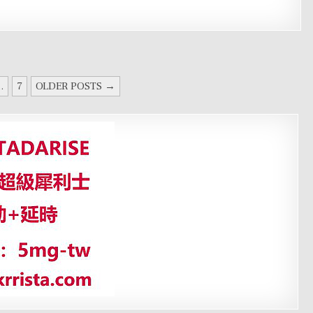
..
7
OLDER POSTS →