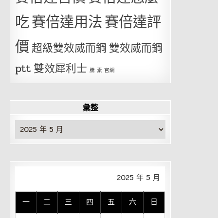
吃
賽倍達用法
賽倍達評
價
超級雙效威而鋼
雙效威而鋼
ptt
雙效犀利士
騰 素 官網
彙整
彙
整
2025 年 5 月
一
二
三
四
五
六
日