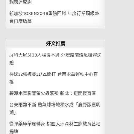
親表達感謝
新加坡TOKEN2049重磅回歸 年度行業頂級盛
會再度啟幕
好文推薦
屏科大尾牙33人腸胃不適 外燴廠商環境檢體送
驗
棒球12強複賽11/21開打 台南永華運動中心直
播
碧潭水舞影響螢火蟲繁殖 新北：避開復育區
台東雨勢不斷 熱氣球場地積水成「鹿野版嘉明
湖」
從彈藥庫華麗轉身 桃園大湳森林生態教育基地
揭牌