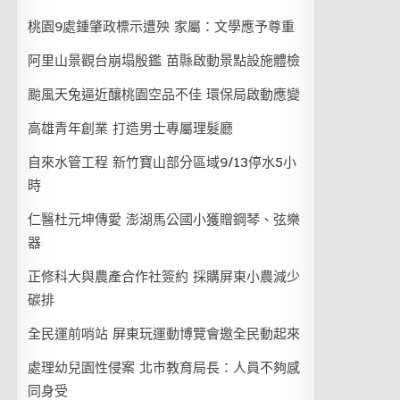
桃園9處鍾肇政標示遭殃 家屬：文學應予尊重
阿里山景觀台崩塌殷鑑 苗縣啟動景點設施體檢
颱風天兔逼近釀桃園空品不佳 環保局啟動應變
高雄青年創業 打造男士專屬理髮廳
自來水管工程 新竹寶山部分區域9/13停水5小
時
仁醫杜元坤傳愛 澎湖馬公國小獲贈鋼琴、弦樂
器
正修科大與農產合作社簽約 採購屏東小農減少
碳排
全民運前哨站 屏東玩運動博覽會邀全民動起來
處理幼兒園性侵案 北市教育局長：人員不夠感
同身受