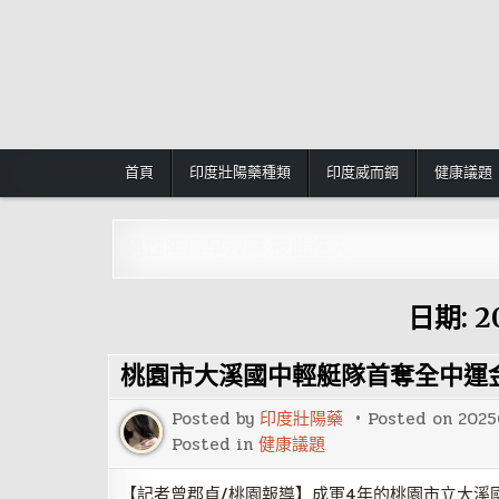
Skip
to
content
首頁
印度壯陽藥種類
印度威而鋼
健康議題
男性陽痿早洩藥:按此進入
日期:
2
桃園市大溪國中輕艇隊首奪全中運
Posted by
印度壯陽藥
Posted on
2025
Posted in
健康議題
【記者曾郡貞/桃園報導】成軍4年的桃園市立大溪國