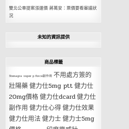
雙北公車提案漲運價 蔣萬安：票價要看審議狀
況
未知的資訊提供
商品標籤
不用處方簽的
Stenagra
super p force副作用
壯陽藥
健力仕5mg ptt
健力仕
20mg價格
健力仕dcard
健力仕
副作用
健力仕心得
健力仕效果
健力仕用法
健力士
健力士5mg