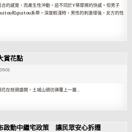
結合的感覺，而產生性沖動，這不同於Y蒂摩擦的快感。但男子
tou和guitou系帶。深度較淺時，男性的刺激增強，女方的性
大賞花點
0501
桐花在枝頭盛開，土城山頭彷彿覆上一層…
布啟動中繼宅政策 讓民眾安心拆遷