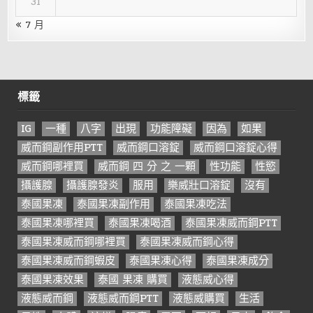
31
« 7 月
標籤
IG
一種
八字
出現
功能障礙
因為
如果
威而鋼副作用PTT
威而鋼口溶錠
威而鋼口溶錠心得
威而鋼哪裡買
威而鋼 四 分 之 一顆
性功能
性慾
攝護腺
攝護腺發炎
服用
樂威壯口溶錠
沒有
泰國果凍
泰國果凍副作用
泰國果凍吃法
泰國果凍哪裡買
泰國果凍喝酒
泰國果凍威而鋼PTT
泰國果凍威而鋼哪裡買
泰國果凍威而鋼心得
泰國果凍威而鋼蝦皮
泰國果凍心得
泰國果凍成分
泰國果凍效果
泰國 果凍 購買
液態威心得
液態威而鋼
液態威而鋼PTT
液態威購買
生活