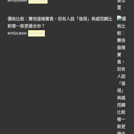
原
目
NT$
3,500
NT$
1,800
始
前
價
價
價格比較：賽倍達確實貴，但有人說「值得」與威而鋼比
格：
格：
較哪一款更適合你？
NT$3,500。
NT$1,800。
原
目
NT$
1,800
NT$
900
始
前
價
價
格：
格：
NT$1,800。
NT$900。