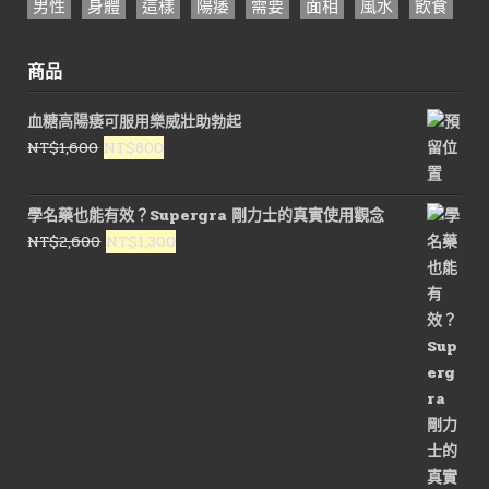
男性
身體
這樣
陽痿
需要
面相
風水
飲食
商品
血糖高陽痿可服用樂威壯助勃起
原
目
NT$
1,600
NT$
800
始
前
價
價
學名藥也能有效？Supergra 剛力士的真實使用觀念
格：
格：
原
目
NT$
2,600
NT$
1,300
NT$1,600。
NT$800。
始
前
價
價
格：
格：
NT$2,600。
NT$1,300。