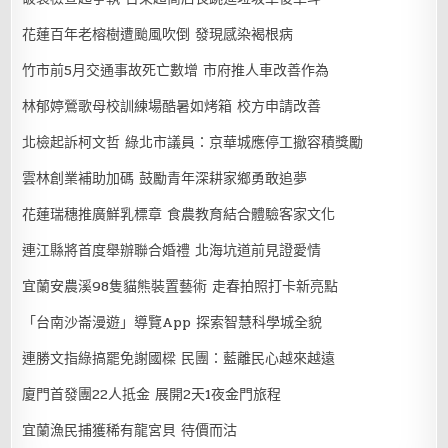
花蓮百年老榕樹遭颱風吹倒 發現感染褐根病
竹市前5月交通事故死亡數增 市府推人車改善作為
林郁婷鶯歌母校訓練場酷暑如烤箱 校方申請改善
北檢起訴柯文哲 綠北市議員：京華城應停工撤容積獎勵
雲林創業補助加碼 鼓勵青年深耕家鄉勇敢追夢
花蓮瑞穗推廣鮮乳標章 食農教育結合體驗客家文化
連江縣將首度舉辦聯合婚禮 北海坑道前見證愛情
宜蘭安農溪98隻貓熊裝置藝術 走春拍照打卡新亮點
「台南沙崙漫遊」導覽App 探索智慧科學城全貌
連勝文指綠搞罷免謝國樑 民團：藍離民心越來越遠
廈門首發團22人抵金 展開2天1夜金門旅程
宜蘭漁民捕獲稀有龍宮貝 待價而沽