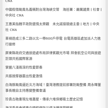
CNA
中國假借颱風名義稱對台灣海峽交管 海巡署：嚴厲譴責 | 社會 |
中央社 CNA
王惠美指魏平政對選情太樂觀 未允諾接競總主委 | 地方 | 中央
社 CNA
車禍造成三多二路以北一帶600戶停電 台電高雄區處加派人力進
行搶修
屏東縣政府交通旅遊處布局菲律賓觀光市場 拜會航空公司與旅遊
巨頭共拓國際客源
掌握八淺兩深的性愛節奏
共振按摩器震出性愛激情
白海豚颱風逼近北方海域！臺灣港務提前部署防颱整備 周永暉董
事長親自主持應變整備會議
珍貴古砲重現左堆蕭屋，傳承六堆保鄉衛土歷史記憶
海洋委員會譴責中國假借防災違法擴張管轄權