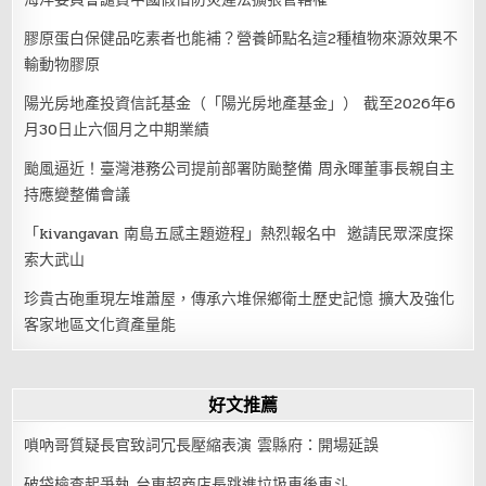
膠原蛋白保健品吃素者也能補？營養師點名這2種植物來源效果不
輸動物膠原
陽光房地產投資信託基金（「陽光房地產基金」） 截至2026年6
月30日止六個月之中期業績
颱風逼近！臺灣港務公司提前部署防颱整備 周永暉董事長親自主
持應變整備會議
「kivangavan 南島五感主題遊程」熱烈報名中 邀請民眾深度探
索大武山
珍貴古砲重現左堆蕭屋，傳承六堆保鄉衛土歷史記憶 擴大及強化
客家地區文化資產量能
好文推薦
嗩吶哥質疑長官致詞冗長壓縮表演 雲縣府：開場延誤
破袋檢查起爭執 台東超商店長跳進垃圾車後車斗