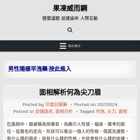
Skip
果凍威而鋼
to
content
健康議題 談運論命 人際互動
MENU
男性陽痿早洩藥:按此進入
面相解析何為尖刀眉
Posted by
印度壯陽藥
Posted on
20231024
Posted in
談運論命
,
面相分析
Tagged
何為
,
尖刀
,
面相
在面相中，眉被稱為保壽官，為顯示人性情、福祿、壽考的部
位。從眉毛的走向、形狀可以看出一個人的性格、情感及運勢。
有什么樣的眉毛，就有什么樣的性格，也就會有什么樣的命運。