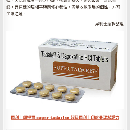
律。因此雖或有一時之小成，卻難能持久，終必破敗，難以善
終。有這樣的眉相平時應修心養性，盡量收斂乖戾的個性，方可
少陷逆境。
犀利士編輯整理
犀利士哪裡買 super tadarise 超級犀利士印度桑瑞希愛力