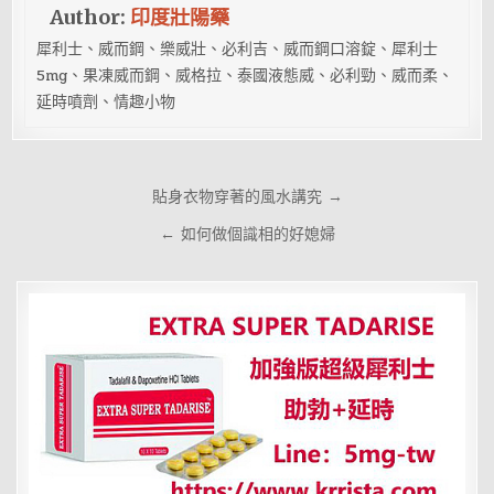
Author:
印度壯陽藥
犀利士、威而鋼、樂威壯、必利吉、威而鋼口溶錠、犀利士
5mg、果凍威而鋼、威格拉、泰國液態威、必利勁、威而柔、
延時噴劑、情趣小物
文
貼身衣物穿著的風水講究 →
章
← 如何做個識相的好媳婦
導
覽