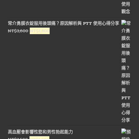
常介勇膜衣錠服用後頭痛？原因解析與 PTT 使用心得分享
原
目
NT$
3,600
NT$
1,800
始
前
價
價
格：
格：
NT$3,600。
NT$1,800。
高血壓會影響性慾和男性勃起能力