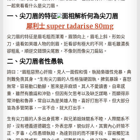
一起來看看什么是尖刀眉。
一、尖刀眉的特征
犀利士 super tadarise 80mg
尖刀眉的特征是眉毛粗而渾濁，眉頭向上，眉毛上斜，形如尖
刀，遠看如英雄人物的劍眉，近看卻有極大的不同，眉毛雖濃長
卻粗亂，順逆交錯頭尖尾散，不像劍而像尖刀扁鉆。
二、尖刀眉者性愚執
詩曰：“眉粗惡煞心奸險，見人一面假和情，執拗梟雄性兇暴，典
刑難免喪其身。”生有尖刀眉的人性格強硬固執，脾氣暴躁，喜怒
無常，容易動口動腳，惹來是非麻煩。其人不愛讀書，自卑感
重，雖然有膽識和沖勁，但因有欠思考以及缺乏謀略，而顯得非
常沖動和魯莽，常自以為是英雄人物，喜好打抱不平，但大部分
皆為多管閑事，一言不合，就大打出手。
生有尖刀眉的人多出身貧寒，與兄弟姐妹關系不睦，人際關系不
好，沒有禮義道德觀念，外表忠厚，貌似好人，其實內心奸險不
正、歹毒，心性愚頑執拗，為達到目的而不擇手段，容易觸犯法