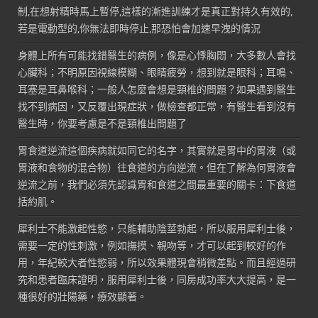
制,在想射精時馬上暫停,這樣的漸進訓練才是真正對持久有效的,
若是電動型的,你無法即時停止,那恐怕會加速早洩的情況
身體上所有可能找錯醫生的病例，像是心悸胸悶，大多數人會找
心臟科；不明原因視線模糊、眼睛疲勞，想到就是眼科；耳鳴、
耳塞是耳鼻喉科；一般人怎麼會想是頸椎的問題？如果遇到醫生
找不到病因，又反覆出現症狀，做檢查都正常，有醫生看到沒有
醫生時，你要考慮是不是頸椎出問題了
胃食道逆流這個疾病就如同它的名字，其實就是胃中的胃液（或
胃液和食物的混合物）往食道的方向逆流。但在了解為何胃液會
逆流之前，我們必須先認識胃和食道之間最重要的關卡：下食道
括約肌。
犀利士不能激起性慾，只能輔助陰莖勃起，所以服用犀利士後，
需要一定的性刺激，例如撫摸、親吻等，才可以起到較好的作
用，年紀較大者性慾弱，所以效果體現會稍微差點。而且經過研
究和患者臨床證明，服用犀利士後，同房成功率大大提高，是一
種很好的壯陽藥，療效顯著。