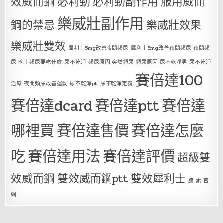
效威而鋼
必利勁
必利勁副作用
服用威而
樂威壯副作用
鋼的禁忌
樂威壯效果
樂威壯雙效
犀利士5mg改善夜間頻尿
犀利士5mg改善夜間頻尿 夜間頻
尿 晚上頻尿要吃什麼 尿不乾淨 頻尿原因 突然頻尿 頻尿原因 尿不乾淨男 尿不乾淨
賽倍達100
治療 夜間頻尿改善運動 尿不乾淨ptt 尿不乾淨定義
賽倍達dcard
賽倍達ptt
賽倍達
哪裡買
賽倍達售價
賽倍達怎麼
吃
賽倍達用法
賽倍達評價
超級雙
效威而鋼
雙效威而鋼ptt
雙效犀利士
騰 素 官
網