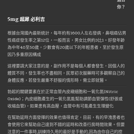
5mg 超犀 必利吉
根據台灣國內最新統計，每年約有1600人左右發病，鼻咽癌佔男
性癌症發生率之第12位，一般而言，男女比例約3比1。好發年齡
為中年40至50歲，少數會有20歲以下的年輕患者，至於發生原
因乃多重原因構成
這裡要請大家注意的是，副作用不是每個人都會發生，因個人的
體質不同，發生率也不盡相同，民眾初次服藥時可多觀察自己的
身體反應，若發生嚴重不舒服的情形時，需立即就醫。
勃起的關鍵要素在於正常血管內皮襯細胞和一氧化氮(Nitric
Oxide)；內皮細胞產生的一氧化氮能幫助調節血管彈性(舒張或
收縮血管)，如果患有高血壓，血管中有可能產生生理變化
在幫助延時方面發揮的效果也值得肯定，目前，有的早洩患者也
會使用它來幫助自己達到不錯的延時和改善行房時間效果。但要
注意的一件事時,訓練持久用的最好是手動的,因為由你自己的控