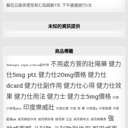
蘇花公路崇德至和仁段路斷7天 下午搶通放行1次
未知的資訊提供
商品標籤
不用處方簽的壯陽藥
健力
Stenagra
super p force副作用
仕5mg ptt
健力仕20mg價格
健力仕
dcard
健力仕副作用
健力仕心得
健力仕效
果
健力仕用法
健力士
健力士5mg價格
印度
印度樂威壯
小綠瓶plus
印度紅鑽
印度 綠 鑽
印度藍p
印度藍鑽
印度
強
藍鑽ptt
威而鋼副作用
威而鋼效果
威而鋼 正品
威而鋼用法
威而鋼購買