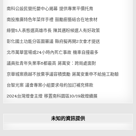
南科公設民營托嬰中心揭幕 提供專業平價托育
南投推廣特色年菜伴手禮 鼓勵廚藝結合在地食材
綠營5人表態選高雄市長 陳其邁盼候選人有好政策
彰化國土功能分區圖審議 縣府擬再開2次會才提送
北市萬華當場或24小時內死亡事故 機車自撞最多
議員批青年失業率6都最高 蔣萬安：跨局處面對
京華城案鼎越不放棄爭議容積獎勵 蔣萬安重申不給施工勘驗
台智光案 議會專案小組要求母約加訂補充條款
2024台灣燈會主燈 移置南科園區10/19啟燈續展
未知的資訊提供