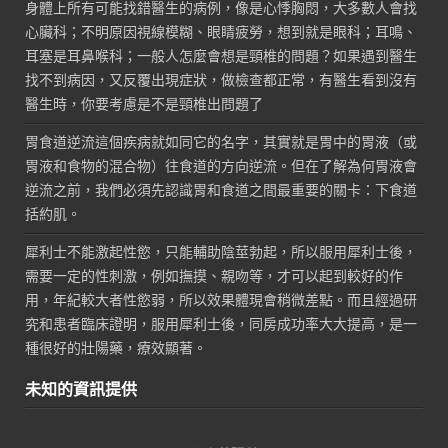
身體上所有可能找錯醫生的病例，像是心悸胸悶，大多數人會找
心臟科；不明原因視線模糊、眼睛疲勞，想到就是眼科；耳鳴、
耳塞是耳鼻喉科；一般人怎麼會想是頸椎的問題？如果遇到醫生
找不到病因，又反覆出現症狀，做檢查都正常，有醫生看到沒有
醫生時，你要考慮是不是頸椎出問題了
胃食道逆流這個疾病就如同它的名字，其實就是胃中的胃液（或
胃液和食物的混合物）往食道的方向逆流。但在了解為何胃液會
逆流之前，我們必須先認識胃和食道之間最重要的關卡：下食道
括約肌。
犀利士不能激起性慾，只能輔助陰莖勃起，所以服用犀利士後，
需要一定的性刺激，例如撫摸、親吻等，才可以起到較好的作
用，年紀較大者性慾弱，所以效果體現會稍微差點。而且經過研
究和患者臨床證明，服用犀利士後，同房成功率大大提高，是一
種很好的壯陽藥，療效顯著。
未知的資訊提供