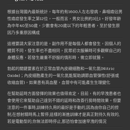
格：
格：
NT$3,000。
NT$1,600。
根據台灣國內最新統計，每年約有1600人左右發病，鼻咽癌佔男
性癌症發生率之第12位，一般而言，男女比例約3比1。好發年齡
為中年40至50歲，少數會有20歲以下的年輕患者，至於發生原
因乃多重原因構成
這裡要請大家注意的是，副作用不是每個人都會發生，因個人的
體質不同，發生率也不盡相同，民眾初次服藥時可多觀察自己的
身體反應，若發生嚴重不舒服的情形時，需立即就醫。
勃起的關鍵要素在於正常血管內皮襯細胞和一氧化氮(Nitric
Oxide)；內皮細胞產生的一氧化氮能幫助調節血管彈性(舒張或
收縮血管)，如果患有高血壓，血管中有可能產生生理變化
在幫助延時方面發揮的效果也值得肯定，目前，有的早洩患者也
會使用它來幫助自己達到不錯的延時和改善行房時間效果。但要
注意的一件事時,訓練持久用的最好是手動的,因為由你自己的控
制,在想射精時馬上暫停,這樣的漸進訓練才是真正對持久有效的,
若是電動型的,你無法即時停止,那恐怕會加速早洩的情況