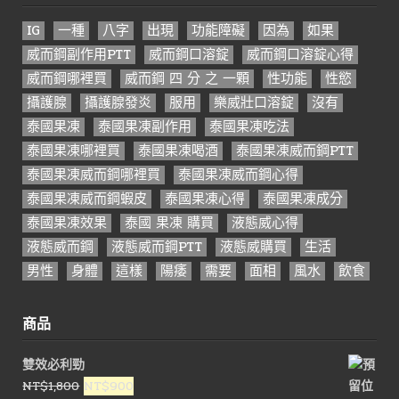
IG
一種
八字
出現
功能障礙
因為
如果
威而鋼副作用PTT
威而鋼口溶錠
威而鋼口溶錠心得
威而鋼哪裡買
威而鋼 四 分 之 一顆
性功能
性慾
攝護腺
攝護腺發炎
服用
樂威壯口溶錠
沒有
泰國果凍
泰國果凍副作用
泰國果凍吃法
泰國果凍哪裡買
泰國果凍喝酒
泰國果凍威而鋼PTT
泰國果凍威而鋼哪裡買
泰國果凍威而鋼心得
泰國果凍威而鋼蝦皮
泰國果凍心得
泰國果凍成分
泰國果凍效果
泰國 果凍 購買
液態威心得
液態威而鋼
液態威而鋼PTT
液態威購買
生活
男性
身體
這樣
陽痿
需要
面相
風水
飲食
商品
雙效必利勁
原
目
NT$
1,800
NT$
900