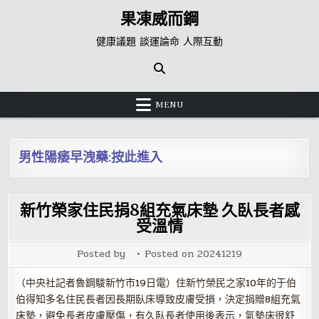
Skip
果凍威而鋼
to
content
健康議題 談運論命 人際互動
MENU
男性陽痿早洩藥:按此進入
新竹榮家住民捐8組充氣床墊 久臥長者感
受溫情
Posted by
Posted on
20241219
（中央社記者魯鋼駿新竹市19日電）住新竹榮民之家10年的于伯
伯得知多名住民長者因長期臥床導致皮膚受損，決定捐贈8組充氣
床墊，避免長者皮膚壓傷，有久臥長者使用後表示，氣墊床很舒