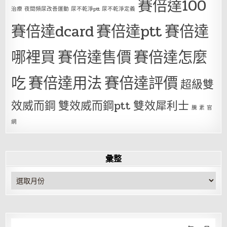
賽倍達100
治療 夜間頻尿改善運動 尿不乾淨ptt 尿不乾淨定義
賽倍達dcard
賽倍達ptt
賽倍達
哪裡買
賽倍達售價
賽倍達怎麼
吃
賽倍達用法
賽倍達評價
超級雙
效威而鋼
雙效威而鋼ptt
雙效犀利士
騰 素 官
網
彙整
彙
整