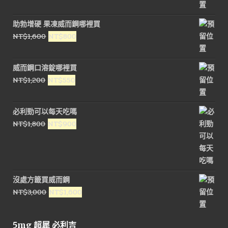
始
前
價
價
助勃增硬 果凍威而鋼哪裡買
格：
格：
原
目
NT$
1,600
NT$
800
NT$1,800。
NT$900。
始
前
價
價
威而鋼口溶錠哪裡買
格：
格：
原
目
NT$
1,200
NT$
550
NT$1,600。
NT$800。
始
前
價
價
必利勁可以每天吃嗎
格：
格：
原
目
NT$
1,800
NT$
900
NT$1,200。
NT$550。
始
前
價
價
格：
格：
NT$1,800。
NT$900。
沒處方籤買威而鋼
原
目
NT$
3,000
NT$
1,600
始
前
價
價
5mg 超犀 必利吉