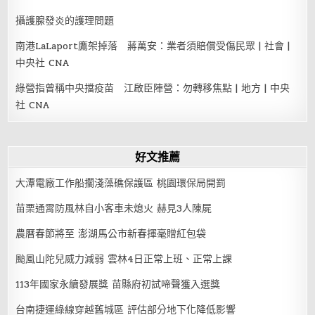
攝護腺發炎的護理問題
南港LaLaport鷹架掉落 蔣萬安：業者須賠償受傷民眾 | 社會 |
中央社 CNA
綠營指曾稱中央擋疫苗 江啟臣陣營：勿轉移焦點 | 地方 | 中央
社 CNA
好文推薦
大潭電廠工作船擱淺藻礁保護區 桃園環保局開罰
苗栗通霄防風林自小客車未熄火 赫見3人陳屍
農曆春節將至 澎湖馬公市新春揮毫贈紅包袋
颱風山陀兒威力減弱 雲林4日正常上班、正常上課
113年國家永續發展獎 苗縣府初試啼聲獲入選獎
台南捷運綠線穿越舊城區 評估部分地下化降低影響