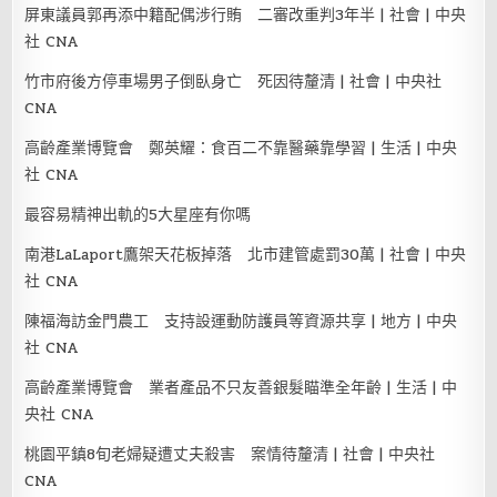
屏東議員郭再添中籍配偶涉行賄 二審改重判3年半 | 社會 | 中央
社 CNA
竹市府後方停車場男子倒臥身亡 死因待釐清 | 社會 | 中央社
CNA
高齡產業博覽會 鄭英耀：食百二不靠醫藥靠學習 | 生活 | 中央
社 CNA
最容易精神出軌的5大星座有你嗎
南港LaLaport鷹架天花板掉落 北市建管處罰30萬 | 社會 | 中央
社 CNA
陳福海訪金門農工 支持設運動防護員等資源共享 | 地方 | 中央
社 CNA
高齡產業博覽會 業者產品不只友善銀髮瞄準全年齡 | 生活 | 中
央社 CNA
桃園平鎮8旬老婦疑遭丈夫殺害 案情待釐清 | 社會 | 中央社
CNA