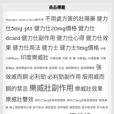
商品標籤
不用處方簽的壯陽藥
健力
Stenagra
super p force副作用
仕5mg ptt
健力仕20mg價格
健力仕
dcard
健力仕副作用
健力仕心得
健力仕效
果
健力仕用法
健力士
健力士5mg價格
印度
印度樂威壯
小綠瓶plus
印度紅鑽
印度 綠 鑽
印度藍p
印度藍鑽
印度
強
藍鑽ptt
威而鋼副作用
威而鋼效果
威而鋼 正品
威而鋼用法
威而鋼購買
效威而鋼
必利勁
必利勁副作用
服用威而
樂威壯副作用
鋼的禁忌
樂威壯效果
樂威壯雙效
犀利士5mg改善夜間頻尿
犀利士5mg改善夜間頻尿 夜間頻
尿 晚上頻尿要吃什麼 尿不乾淨 頻尿原因 突然頻尿 頻尿原因 尿不乾淨男 尿不乾淨