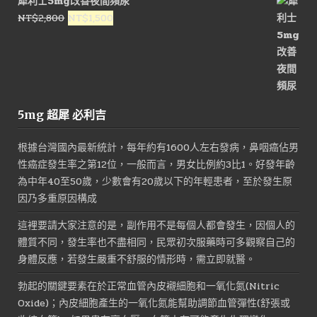
犀利士5mg改善夜間頻尿
格：
格：
原
目
NT$
2,800
NT$
1,500
NT$1,800。
NT$900。
始
前
價
價
格：
格：
NT$2,800。
NT$1,500。
5mg 超犀 必利吉
根據台灣國內最新統計，每年約有1600人左右發病，鼻咽癌佔男
性癌症發生率之第12位，一般而言，男女比例約3比1。好發年齡
為中年40至50歲，少數會有20歲以下的年輕患者，至於發生原
因乃多重原因構成
這裡要請大家注意的是，副作用不是每個人都會發生，因個人的
體質不同，發生率也不盡相同，民眾初次服藥時可多觀察自己的
身體反應，若發生嚴重不舒服的情形時，需立即就醫。
勃起的關鍵要素在於正常血管內皮襯細胞和一氧化氮(Nitric
Oxide)；內皮細胞產生的一氧化氮能幫助調節血管彈性(舒張或