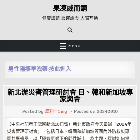
Skip
果凍威而鋼
to
content
健康議題 談運論命 人際互動
MENU
男性陽痿早洩藥:按此進入
新北辦災害管理研討會 日、韓和新加坡專
家與會
Posted by
犀利士5mg
Posted on
20240910
（中央社記者王鴻國新北10日電）新北市政府今天舉辦「2024年
災害管理研討會」，包括日本、韓國和新加坡等國內外防救災專
家共襄盛舉，以「極端氣候下的韌性城市」為主題，探討如何提