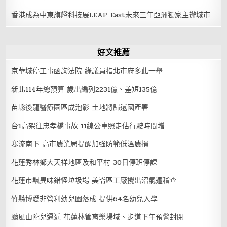
香港成為中東旗艦科技展LEAP East未來三年亞洲獨家主辦城市
好文推薦
京華城停工事函詢法院 綠議員指北市府多此一舉
新北114年總預算 歲出編列2231億、差短135億
苗縣後龍醫療園區成泡影 土地將歸還國產署
台1高架往忠孝橋事故 11線公車照走估行駛時間增
寒流南下 高市農業局提醒加強防範低溫農損
花蓮秀林鄉大天祥地區及和平村 30日停班停課
花蓮市飄異味錯怪垃圾場 美崙區工廠攪出沼氣遭稽查
竹縣博愛非營利幼兒園落成 提供64名幼兒入學
颱風山陀兒逼近 花蓮林管育樂場域、步道下午預警封閉