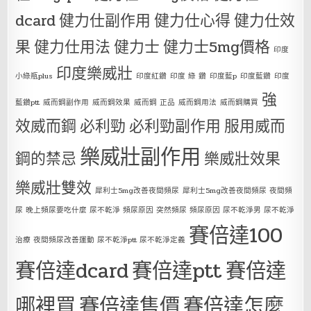
dcard
健力仕副作用
健力仕心得
健力仕效
果
健力仕用法
健力士
健力士5mg價格
印度
印度樂威壯
小綠瓶plus
印度紅鑽
印度 綠 鑽
印度藍p
印度藍鑽
印度
強
藍鑽ptt
威而鋼副作用
威而鋼效果
威而鋼 正品
威而鋼用法
威而鋼購買
效威而鋼
必利勁
必利勁副作用
服用威而
樂威壯副作用
鋼的禁忌
樂威壯效果
樂威壯雙效
犀利士5mg改善夜間頻尿
犀利士5mg改善夜間頻尿 夜間頻
尿 晚上頻尿要吃什麼 尿不乾淨 頻尿原因 突然頻尿 頻尿原因 尿不乾淨男 尿不乾淨
賽倍達100
治療 夜間頻尿改善運動 尿不乾淨ptt 尿不乾淨定義
賽倍達dcard
賽倍達ptt
賽倍達
哪裡買
賽倍達售價
賽倍達怎麼