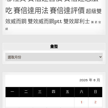
吃
賽倍達用法
賽倍達評價
超級雙
效威而鋼
雙效威而鋼ptt
雙效犀利士
騰 素 官
網
彙整
彙
整
2026 年 8 月
一
二
三
四
五
六
日
1
2