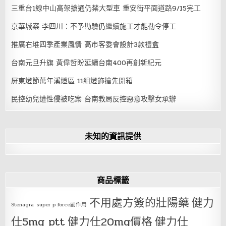
三重台1線中山高架搶通仍禁大型車 重安街平面道路9/15完工
京華城案 李四川：不予勘驗仍繼續施工才能勒令停工
推廣右堆四季產業風情 高市客委會設計3款禮盒
台南元旦升旗 黃偉哲盼延續台南400再創新紀元
屏東燈節萬年溪燈區 11組燈飾搶先開箱
民控幼兒遭性侵被吃案 台南教局反控惡意攻擊女承辦
未知的資訊提供
商品標籤
不用處方簽的壯陽藥
健力
Stenagra
super p force副作用
仕5mg ptt
健力仕20mg價格
健力仕