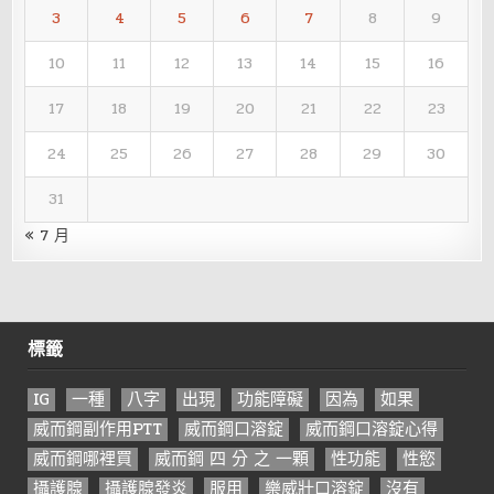
3
4
5
6
7
8
9
10
11
12
13
14
15
16
17
18
19
20
21
22
23
24
25
26
27
28
29
30
31
« 7 月
標籤
IG
一種
八字
出現
功能障礙
因為
如果
威而鋼副作用PTT
威而鋼口溶錠
威而鋼口溶錠心得
威而鋼哪裡買
威而鋼 四 分 之 一顆
性功能
性慾
攝護腺
攝護腺發炎
服用
樂威壯口溶錠
沒有