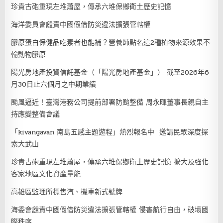
珍貴古砲重現左堆蕭屋，傳承六堆保鄉衛土歷史記憶
海洋委員會譴責中國假借防災違法擴張管轄權
膠原蛋白保健品吃素者也能補？營養師點名這2種植物來源效果不
輸動物膠原
陽光房地產投資信託基金（「陽光房地產基金」） 截至2026年6
月30日止六個月之中期業績
颱風逼近！臺灣港務公司提前部署防颱整備 周永暉董事長親自主
持應變整備會議
「kivangavan 南島五感主題遊程」熱烈報名中 邀請民眾深度探
索大武山
珍貴古砲重現左堆蕭屋，傳承六堆保鄉衛土歷史記憶 擴大及強化
客家地區文化資產量能
高雄區監理所標售汽、機車新式號牌
海委會譴責中國假借防災違法擴張管轄權 侵害航行自由，破壞國
際秩序