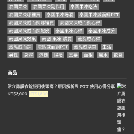
泰國果凍
泰國果凍副作用
泰國果凍吃法
泰國果凍哪裡買
泰國果凍喝酒
泰國果凍威而鋼PTT
泰國果凍威而鋼哪裡買
泰國果凍威而鋼心得
泰國果凍威而鋼蝦皮
泰國果凍心得
泰國果凍成分
泰國果凍效果
泰國 果凍 購買
液態威心得
液態威而鋼
液態威而鋼PTT
液態威購買
生活
男性
身體
這樣
陽痿
需要
面相
風水
飲食
商品
常介勇膜衣錠服用後頭痛？原因解析與 PTT 使用心得分享
原
目
NT$
3,600
NT$
1,800
始
前
價
價
格：
格：
NT$3,600。
NT$1,800。