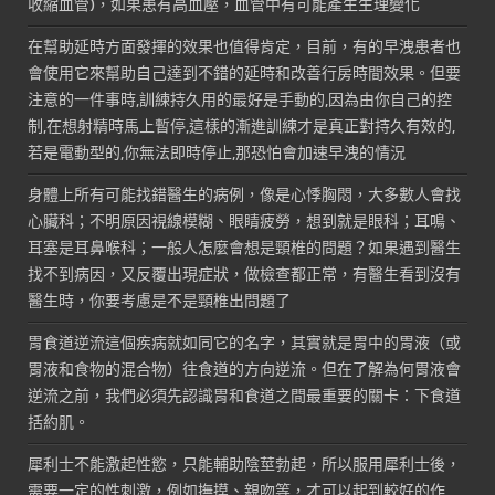
收縮血管)，如果患有高血壓，血管中有可能產生生理變化
在幫助延時方面發揮的效果也值得肯定，目前，有的早洩患者也
會使用它來幫助自己達到不錯的延時和改善行房時間效果。但要
注意的一件事時,訓練持久用的最好是手動的,因為由你自己的控
制,在想射精時馬上暫停,這樣的漸進訓練才是真正對持久有效的,
若是電動型的,你無法即時停止,那恐怕會加速早洩的情況
身體上所有可能找錯醫生的病例，像是心悸胸悶，大多數人會找
心臟科；不明原因視線模糊、眼睛疲勞，想到就是眼科；耳鳴、
耳塞是耳鼻喉科；一般人怎麼會想是頸椎的問題？如果遇到醫生
找不到病因，又反覆出現症狀，做檢查都正常，有醫生看到沒有
醫生時，你要考慮是不是頸椎出問題了
胃食道逆流這個疾病就如同它的名字，其實就是胃中的胃液（或
胃液和食物的混合物）往食道的方向逆流。但在了解為何胃液會
逆流之前，我們必須先認識胃和食道之間最重要的關卡：下食道
括約肌。
犀利士不能激起性慾，只能輔助陰莖勃起，所以服用犀利士後，
需要一定的性刺激，例如撫摸、親吻等，才可以起到較好的作