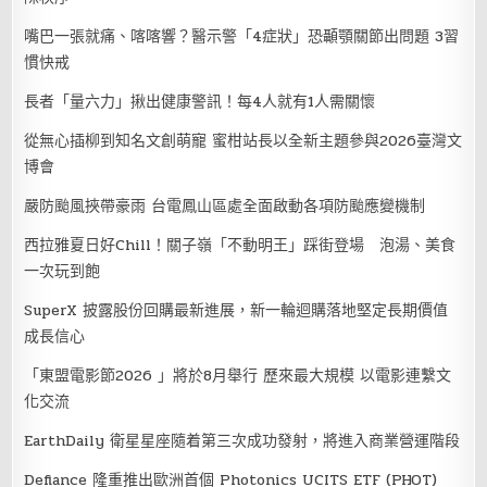
嘴巴一張就痛、喀喀響？醫示警「4症狀」恐顳顎關節出問題 3習
慣快戒
長者「量六力」揪出健康警訊！每4人就有1人需關懷
從無心插柳到知名文創萌寵 蜜柑站長以全新主題參與2026臺灣文
博會
嚴防颱風挾帶豪雨 台電鳳山區處全面啟動各項防颱應變機制
西拉雅夏日好Chill！關子嶺「不動明王」踩街登場 泡湯、美食
一次玩到飽
SuperX 披露股份回購最新進展，新一輪迴購落地堅定長期價值
成長信心
「東盟電影節2026 」將於8月舉行 歷來最大規模 以電影連繫文
化交流
EarthDaily 衛星星座隨着第三次成功發射，將進入商業營運階段
Defiance 隆重推出歐洲首個 Photonics UCITS ETF (PHOT)