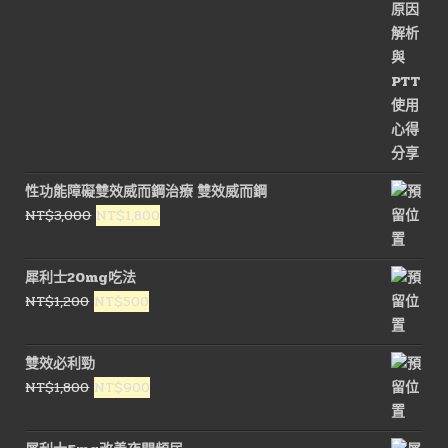
性功能障礙雙效威而鋼治療 雙效威而鋼
原
目
NT$
3,000
NT$
1,800
始
前
價
價
犀利士20mg吃法
格：
格：
原
目
NT$
1,200
NT$
500
NT$3,000。
NT$1,800。
始
前
價
價
雙效必利勁
格：
格：
原
目
NT$
1,800
NT$
900
NT$1,200。
NT$500。
始
前
價
價