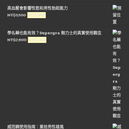
價
價
高血壓會影響性慾和男性勃起能力
格：
格：
原
目
NT$
3,500
NT$
1,800
NT$1,000。
NT$450。
始
前
價
價
學名藥也能有效？Supergra 剛力士的真實使用觀念
格：
格：
原
目
NT$
2,600
NT$
1,300
NT$3,500。
NT$1,800。
始
前
價
價
格：
格：
NT$2,600。
NT$1,300。
威而鋼使用指南：重拾男性雄風