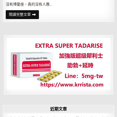
沒有博愛座，真的沒有人應…
親
閱讀完整文章
愛
的
媽
媽！
sorry~
商
務
艙
沒
有
博
愛
座
喔
近期文章