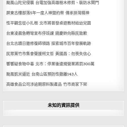
颱風山陀兒侵襲 台電加強高雄樹木修剪、裝防水閘門
屏東古樓部落5年一度人神盟約祭 傳承排灣精神
性平觀念從小扎根 北市將普發桌遊教材給幼兒園
台東凌晨急轉彎宣布停班課 饒慶鈴向縣民致歉
台北古蹟日邀修復師領路 探索城市百年發展軌跡
民眾黨竹市集會聲援柯文哲 黃國昌：勿喪失信心
饗饗疑食物中毒 北市：停業後違規營業將罰300萬
颱風凱米逼近 台南山區預防性撤離143人
高雄食品公司涉逾期原料製產品 竹市商家下架
未知的資訊提供