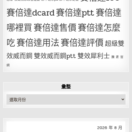
賽倍達dcard
賽倍達ptt
賽倍達
哪裡買
賽倍達售價
賽倍達怎麼
吃
賽倍達用法
賽倍達評價
超級雙
效威而鋼
雙效威而鋼ptt
雙效犀利士
騰 素 官
網
彙整
彙
整
2026 年 8 月