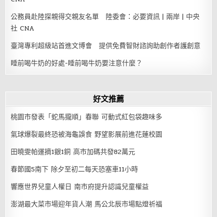
公務員赴陸探親得交親友名單 陸委會：必要資訊 | 兩岸 | 中央
社 CNA
臺灣專利超級站首進文博會 提供免費智財諮詢助創作者護創意
睡前喝牛奶的好處-睡前喝牛奶要注意什麼？
好文推薦
桃園市發表「蛇馬攏順」春聯 可動式紅包袋趣味多
氣球爆裂最終恐被海龜誤食 野望影展前進花蓮校園
田曉雯帕運摘1銀1銅 高市加碼共發82萬元
春節國5南下 除夕至初二每天恐塞車11小時
響應世界兒童人權日 南市府提升認識兒童權益
澎湖最大菜市場迎年貨人潮 馬公北辰市場點燈祈福