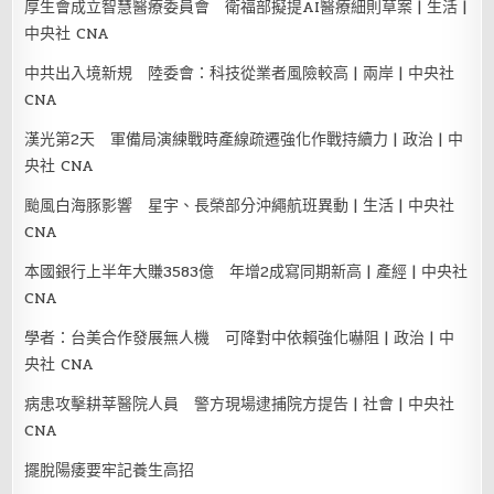
厚生會成立智慧醫療委員會 衛福部擬提AI醫療細則草案 | 生活 |
中央社 CNA
中共出入境新規 陸委會：科技從業者風險較高 | 兩岸 | 中央社
CNA
漢光第2天 軍備局演練戰時產線疏遷強化作戰持續力 | 政治 | 中
央社 CNA
颱風白海豚影響 星宇、長榮部分沖繩航班異動 | 生活 | 中央社
CNA
本國銀行上半年大賺3583億 年增2成寫同期新高 | 產經 | 中央社
CNA
學者：台美合作發展無人機 可降對中依賴強化嚇阻 | 政治 | 中
央社 CNA
病患攻擊耕莘醫院人員 警方現場逮捕院方提告 | 社會 | 中央社
CNA
擺脫陽痿要牢記養生高招