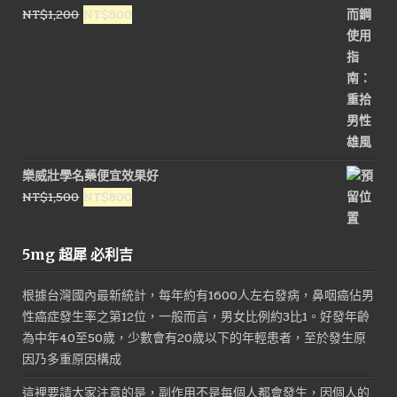
原
目
NT$
1,200
NT$
800
始
前
價
價
格：
格：
NT$1,200。
NT$800。
樂威壯學名藥便宜效果好
原
目
NT$
1,500
NT$
800
始
前
價
價
5mg 超犀 必利吉
格：
格：
NT$1,500。
NT$800。
根據台灣國內最新統計，每年約有1600人左右發病，鼻咽癌佔男
性癌症發生率之第12位，一般而言，男女比例約3比1。好發年齡
為中年40至50歲，少數會有20歲以下的年輕患者，至於發生原
因乃多重原因構成
這裡要請大家注意的是，副作用不是每個人都會發生，因個人的