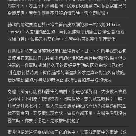
體質不同，發生率也不盡相同，民眾初次服藥時可多觀察自己的
身體反應，若發生嚴重不舒服的情形時，需立即就醫。
勃起的關鍵要素在於正常血管內皮襯細胞和一氧化氮(Nitric
Oxide)；內皮細胞產生的一氧化氮能幫助調節血管彈性(舒張或
收縮血管)，如果患有高血壓，血管中有可能產生生理變化
在幫助延時方面發揮的效果也值得肯定，目前，有的早洩患者也
會使用它來幫助自己達到不錯的延時和改善行房時間效果。但要
注意的一件事時,訓練持久用的最好是手動的,因為由你自己的控
制,在想射精時馬上暫停,這樣的漸進訓練才是真正對持久有效的,
若是電動型的,你無法即時停止,那恐怕會加速早洩的情況
身體上所有可能找錯醫生的病例，像是心悸胸悶，大多數人會找
心臟科；不明原因視線模糊、眼睛疲勞，想到就是眼科；耳鳴、
耳塞是耳鼻喉科；一般人怎麼會想是頸椎的問題？如果遇到醫生
找不到病因，又反覆出現症狀，做檢查都正常，有醫生看到沒有
醫生時，你要考慮是不是頸椎出問題了
胃食道逆流這個疾病就如同它的名字，其實就是胃中的胃液（或