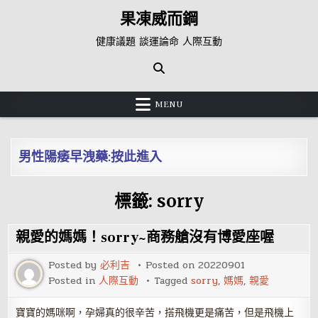
Skip
果凍威而鋼
to
content
健康議題 談運論命 人際互動
MENU
男性陽痿早洩藥:按此進入
標籤:
sorry
親愛的媽媽！sorry~商務艙沒有博愛座喔
Posted by
必利吉
Posted on
20220901
Posted in
人際互動
Tagged
sorry
,
媽媽
,
親愛
寶寶的媽咪啊，孕婦真的很辛苦，搭飛機更是痛苦，但是飛機上