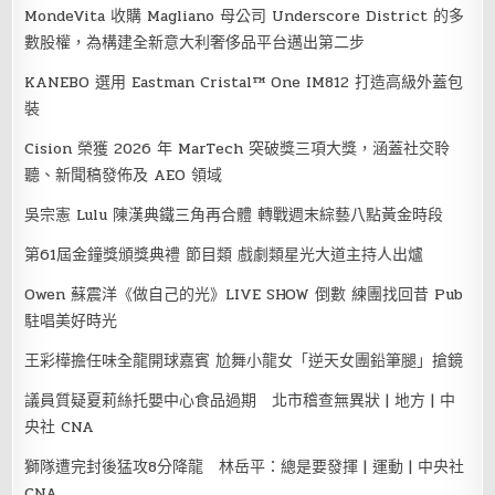
MondeVita 收購 Magliano 母公司 Underscore District 的多
數股權，為構建全新意大利奢侈品平台邁出第二步
KANEBO 選用 Eastman Cristal™ One IM812 打造高級外蓋包
裝
Cision 榮獲 2026 年 MarTech 突破獎三項大獎，涵蓋社交聆
聽、新聞稿發佈及 AEO 領域
吳宗憲 Lulu 陳漢典鐵三角再合體 轉戰週末綜藝八點黃金時段
第61屆金鐘獎頒獎典禮 節目類 戲劇類星光大道主持人出爐
Owen 蘇震洋《做自己的光》LIVE SHOW 倒數 練團找回昔 Pub
駐唱美好時光
王彩樺擔任味全龍開球嘉賓 尬舞小龍女「逆天女團鉛筆腿」搶鏡
議員質疑夏莉絲托嬰中心食品過期 北市稽查無異狀 | 地方 | 中
央社 CNA
獅隊遭完封後猛攻8分降龍 林岳平：總是要發揮 | 運動 | 中央社
CNA