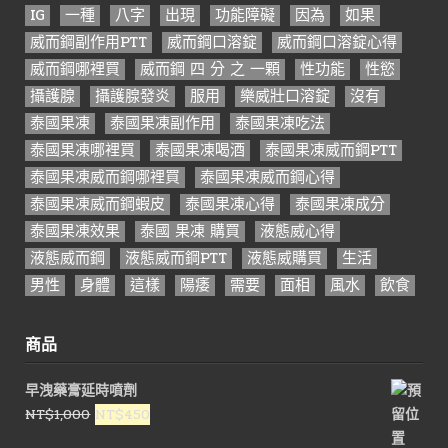
IG
一種
八字
出現
功能障礙
因為
如果
威而鋼副作用PTT
威而鋼口溶錠
威而鋼口溶錠心得
威而鋼哪裡買
威而鋼 四 分 之 一顆
性功能
性慾
攝護腺
攝護腺發炎
服用
樂威壯口溶錠
沒有
泰國果凍
泰國果凍副作用
泰國果凍吃法
泰國果凍哪裡買
泰國果凍喝酒
泰國果凍威而鋼PTT
泰國果凍威而鋼哪裡買
泰國果凍威而鋼心得
泰國果凍威而鋼蝦皮
泰國果凍心得
泰國果凍成分
泰國果凍效果
泰國 果凍 購買
液態威心得
液態威而鋼
液態威而鋼PTT
液態威購買
生活
男性
身體
這樣
陽痿
需要
面相
風水
飲食
商品
早洩藥膏延時噴劑
原
目
NT$
1,000
NT$
450
始
前