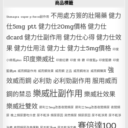
商品標籤
不用處方簽的壯陽藥
健力
Stenagra
super p force副作用
仕5mg ptt
健力仕20mg價格
健力仕
dcard
健力仕副作用
健力仕心得
健力仕效
果
健力仕用法
健力士
健力士5mg價格
印度
印度樂威壯
小綠瓶plus
印度紅鑽
印度 綠 鑽
印度藍p
印度藍鑽
印度
強
藍鑽ptt
威而鋼副作用
威而鋼效果
威而鋼 正品
威而鋼用法
威而鋼購買
效威而鋼
必利勁
必利勁副作用
服用威而
樂威壯副作用
鋼的禁忌
樂威壯效果
樂威壯雙效
犀利士5mg改善夜間頻尿
犀利士5mg改善夜間頻尿 夜間頻
尿 晚上頻尿要吃什麼 尿不乾淨 頻尿原因 突然頻尿 頻尿原因 尿不乾淨男 尿不乾淨
賽倍達100
治療 夜間頻尿改善運動 尿不乾淨ptt 尿不乾淨定義