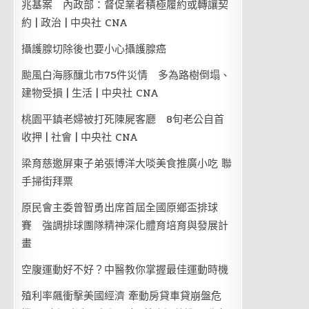
兆基案 內政部：督促業者積極履約或轉讓契
約 | 政治 | 中央社 CNA
攝護腺切除後也要小心攝護腺癌
颱風白海豚釀北市75件災情 多為路樹倒塌、
建物受損 | 生活 | 中央社 CNA
桃園平鎮老婦被打死陳屍客廳 8旬老公自首
收押 | 社會 | 中央社 CNA
梁育慈邀屏東子弟張博洋大啖美食推廣小吃 聯
手掃街拜票
原民會主委曾智勇出席首屆全國原鄉盃排球
賽 強調排球團隊精神深化體育培育與發展計
畫
空腹運動好不好？中醫教你掌握最佳運動時機
殖利率飆衝擊美國經濟 牽動房貸車貸崩盤危