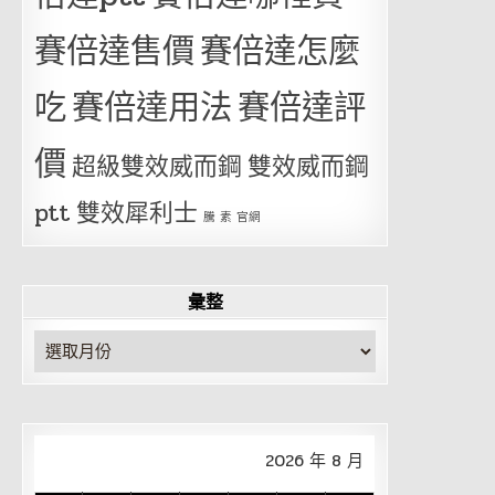
賽倍達售價
賽倍達怎麼
吃
賽倍達用法
賽倍達評
價
超級雙效威而鋼
雙效威而鋼
ptt
雙效犀利士
騰 素 官網
彙整
彙
整
2026 年 8 月