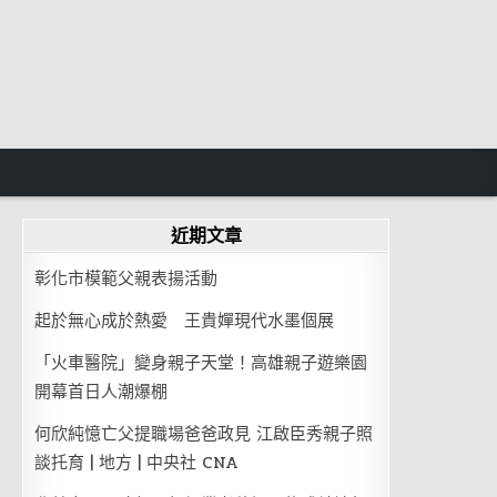
近期文章
彰化市模範父親表揚活動
起於無心成於熱愛 王貴嬋現代水墨個展
「火車醫院」變身親子天堂！高雄親子遊樂園
開幕首日人潮爆棚
何欣純憶亡父提職場爸爸政見 江啟臣秀親子照
談托育 | 地方 | 中央社 CNA