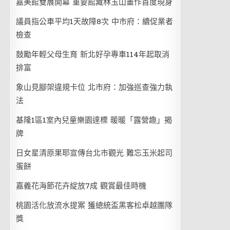
嘉美館雙展開幕 重要館藏林玉山畫作首度現身
議員指公車平均1天故障8次 中市府：續促業者
檢查
鼓勵年輕父母生育 新北好孕專車114年起取消
排富
象山見腳架違規卡位 北市府：加強巡查強力執
法
基隆1區1室內兒童樂園達標 暖暖「露營趣」揭
牌
日女星清原果耶宣傳台北市觀光 難忘玉米起司
蛋餅
嘉義花海節花卉綻放7成 觀賞最佳時機
桃園活化放流水提案 獲總統盃黑客松卓越團隊
獎