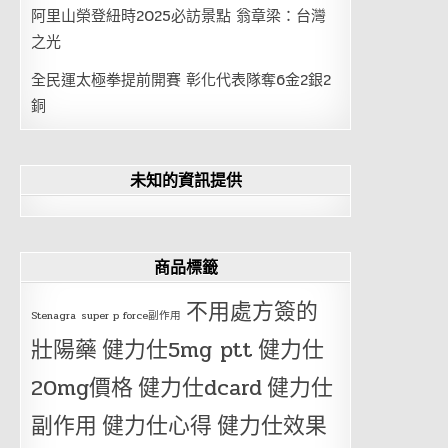
阿里山榮登紐時2025必訪景點 翁章梁：台灣
之光
全民運太極拳提前開賽 彰化代表隊奪6金2銀2
銅
未知的資訊提供
商品標籤
不用處方簽的
Stenagra
super p force副作用
壯陽藥
健力仕5mg ptt
健力仕
20mg價格
健力仕dcard
健力仕
副作用
健力仕心得
健力仕效果