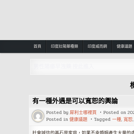
Skip
to
content
首頁
印度壯陽藥種類
印度威而鋼
健康議題
男性陽痿早洩藥:按此進入
有一種外遇是可以寬恕的輿論
Posted by
犀利士哪裡買
Posted on
20
Posted in
健康議題
Tagged
一種
,
寬恕
社會誠信的基石是家庭，如果不幸婚姻產生大量的