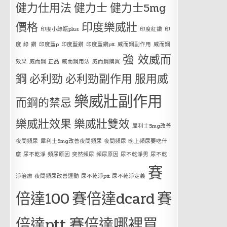
健力仕用法
健力士
健力士5mg
價格
印度樂威壯
印度小綠瓶plus
印度紅鑽
印
度 綠 鑽
印度藍p
印度藍鑽
印度藍鑽ptt
威而鋼副作用
威而鋼
強 效威而
效果
威而鋼 正品
威而鋼用法
威而鋼購買
鋼
必利勁
必利勁副作用
服用威
樂威壯副作用
而鋼的禁忌
樂威壯效果
樂威壯雙效
犀利士5mg改善
夜間頻尿
犀利士5mg改善夜間頻尿 夜間頻尿 晚上頻尿要吃什
麼 尿不乾淨 頻尿原因 突然頻尿 頻尿原因 尿不乾淨男 尿不乾
賽
淨治療 夜間頻尿改善運動 尿不乾淨ptt 尿不乾淨定義
倍達100
賽倍達dcard
賽
倍達ptt
賽倍達哪裡買