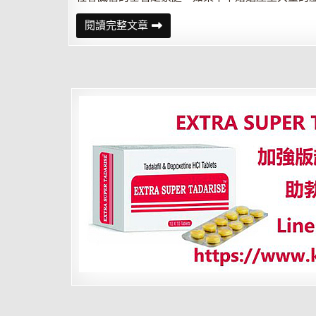
有
閱讀完整文章
一
種
外
遇
是
可
以
寬
恕
的
輿
論