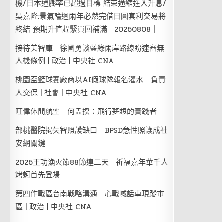
機/日本通膨率已超過目標 結束通縮進入升息/
吳嘉隆:景氣輪迴兩年必然完借日圓套利交易將
終結 預期升值趕緊買回補滿｜20260808｜
接待美智庫 徐國勇談藍綠兩岸路線盼速審無
人機條例 | 政治 | 中央社 CNA
桃園盃籃球賽廠商以AI假球隊報名灌水 負責
人交保 | 社會 | 中央社 CNA
旺偉休閒航空 何孟揆：飛行夢想的實踐者
部桃醫院揭失智照護缺口 BPSD急性照護成社
安網關鍵
2026王功漁火節88節連二天 祈福嘉年華千人
烤蚵首先登場
第四作戰區台南戰略溝通 心戰喊話車現蹤市
區 | 政治 | 中央社 CNA