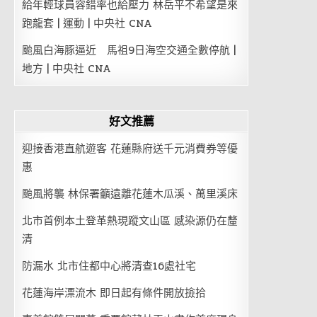
給年輕球員容錯率也給壓力 林岳平不希望是來
跑龍套 | 運動 | 中央社 CNA
颱風白海豚逼近 馬祖9日海空交通全數停航 |
地方 | 中央社 CNA
好文推薦
迎接香港直航遊客 花蓮縣府送千元消費券等優
惠
颱風將襲 林保署籲遠離花蓮木瓜溪、萬里溪床
北市首例本土登革熱現蹤文山區 感染源仍在釐
清
防漏水 北市住都中心將清查16處社宅
花蓮海岸漂流木 即日起有條件開放撿拾