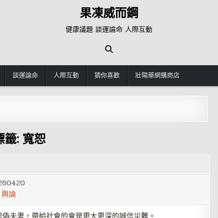
果凍威而鋼
健康議題 談運論命 人際互動
談運論命
人際互動
猜你喜歡
壯陽藥網購商店
標籤:
寬恕
260420
,
輿論
虛偽夫妻，帶給社會的會是更大更深的誠信災難。