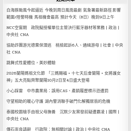
白海豚颱風今起逼近 今晚到周日風雨最劇 氣象署最新路徑.影響
範圍/陸警時機 馬祖機會最高 預計今天（8日）晚到9日上午
NCC空窗期 政院擬授權單位主管決行藍牙器材等業務 | 政治 |
中央社 CNA
協助詐團游光德棄保潛逃 桃檢起訴6人、通緝游母 | 社會 | 中央
社 CNA
跳舞式性愛體位，美妙體驗
2026蘭陽媽祖文化節 「三媽賜福 × 十七天后會蘭陽 × 女將護女
神」五大亮點齊聚蘭陽10月2日至4日盛大登場
小心踩雷 中市農業局：誤用CAS、產銷履歷標示恐遭罰
守望相助的暖心守護 湖內警消聯手破門化解獨居翁的危機
泰國校園槍手由祖父母撫養 沉默少友案發前疑遭霸凌 | 國際 |
中央社 CNA
傳石崇良請辭 行政院：無相關討論 | 政治 | 中央社 CNA