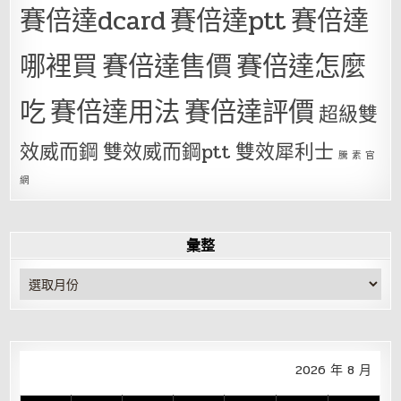
賽倍達dcard
賽倍達ptt
賽倍達
哪裡買
賽倍達售價
賽倍達怎麼
吃
賽倍達用法
賽倍達評價
超級雙
效威而鋼
雙效威而鋼ptt
雙效犀利士
騰 素 官
網
彙整
彙
整
2026 年 8 月