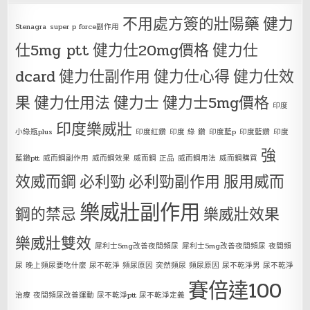
不用處方簽的壯陽藥
健力
Stenagra
super p force副作用
仕5mg ptt
健力仕20mg價格
健力仕
dcard
健力仕副作用
健力仕心得
健力仕效
果
健力仕用法
健力士
健力士5mg價格
印度
印度樂威壯
小綠瓶plus
印度紅鑽
印度 綠 鑽
印度藍p
印度藍鑽
印度
強
藍鑽ptt
威而鋼副作用
威而鋼效果
威而鋼 正品
威而鋼用法
威而鋼購買
效威而鋼
必利勁
必利勁副作用
服用威而
樂威壯副作用
鋼的禁忌
樂威壯效果
樂威壯雙效
犀利士5mg改善夜間頻尿
犀利士5mg改善夜間頻尿 夜間頻
尿 晚上頻尿要吃什麼 尿不乾淨 頻尿原因 突然頻尿 頻尿原因 尿不乾淨男 尿不乾淨
賽倍達100
治療 夜間頻尿改善運動 尿不乾淨ptt 尿不乾淨定義