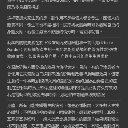
為中年40至50歲，少數會有20歲以下的年輕患者，至於發生原
因乃多重原因構成
這裡要請大家注意的是，副作用不是每個人都會發生，因個人的
體質不同，發生率也不盡相同，民眾初次服藥時可多觀察自己的
身體反應，若發生嚴重不舒服的情形時，需立即就醫。
勃起的關鍵要素在於正常血管內皮襯細胞和一氧化氮(Nitric
Oxide)；內皮細胞產生的一氧化氮能幫助調節血管彈性(舒張或
收縮血管)，如果患有高血壓，血管中有可能產生生理變化
在幫助延時方面發揮的效果也值得肯定，目前，有的早洩患者也
會使用它來幫助自己達到不錯的延時和改善行房時間效果。但要
注意的一件事時,訓練持久用的最好是手動的,因為由你自己的控
制,在想射精時馬上暫停,這樣的漸進訓練才是真正對持久有效的,
若是電動型的,你無法即時停止,那恐怕會加速早洩的情況
身體上所有可能找錯醫生的病例，像是心悸胸悶，大多數人會找
心臟科；不明原因視線模糊、眼睛疲勞，想到就是眼科；耳鳴、
耳塞是耳鼻喉科；一般人怎麼會想是頸椎的問題？如果遇到醫生
找不到病因，又反覆出現症狀，做檢查都正常，有醫生看到沒有