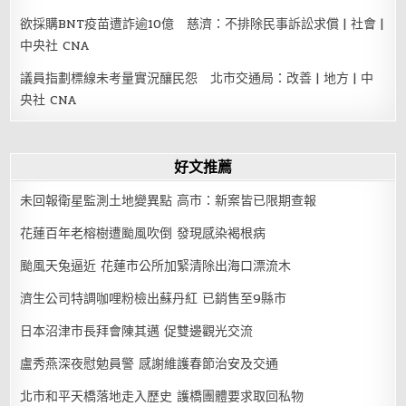
欲採購BNT疫苗遭詐逾10億 慈濟：不排除民事訴訟求償 | 社會 |
中央社 CNA
議員指劃標線未考量實況釀民怨 北市交通局：改善 | 地方 | 中
央社 CNA
好文推薦
未回報衛星監測土地變異點 高市：新案皆已限期查報
花蓮百年老榕樹遭颱風吹倒 發現感染褐根病
颱風天兔逼近 花蓮市公所加緊清除出海口漂流木
濟生公司特調咖哩粉檢出蘇丹紅 已銷售至9縣市
日本沼津市長拜會陳其邁 促雙邊觀光交流
盧秀燕深夜慰勉員警 感謝維護春節治安及交通
北市和平天橋落地走入歷史 護橋團體要求取回私物