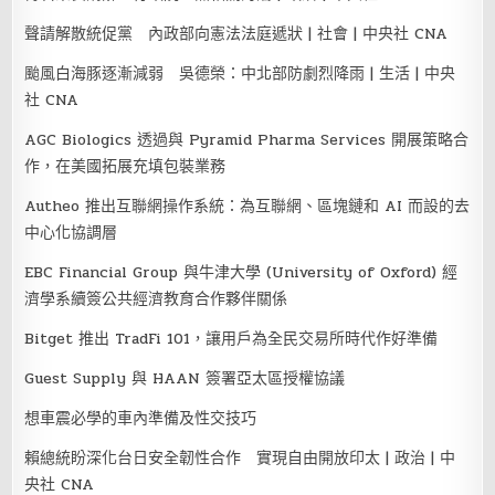
聲請解散統促黨 內政部向憲法法庭遞狀 | 社會 | 中央社 CNA
颱風白海豚逐漸減弱 吳德榮：中北部防劇烈降雨 | 生活 | 中央
社 CNA
AGC Biologics 透過與 Pyramid Pharma Services 開展策略合
作，在美國拓展充填包裝業務
Autheo 推出互聯網操作系統：為互聯網、區塊鏈和 AI 而設的去
中心化協調層
EBC Financial Group 與牛津大學 (University of Oxford) 經
濟學系續簽公共經濟教育合作夥伴關係
Bitget 推出 TradFi 101，讓用戶為全民交易所時代作好準備
Guest Supply 與 HAAN 簽署亞太區授權協議
想車震必學的車內準備及性交技巧
賴總統盼深化台日安全韌性合作 實現自由開放印太 | 政治 | 中
央社 CNA