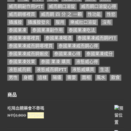
威而鋼副作用PTT
威而鋼口溶錠
威而鋼口溶錠心得
威而鋼哪裡買
威而鋼 四 分 之 一顆
性功能
性慾
攝護腺
攝護腺發炎
服用
樂威壯口溶錠
沒有
泰國果凍
泰國果凍副作用
泰國果凍吃法
泰國果凍哪裡買
泰國果凍喝酒
泰國果凍威而鋼PTT
泰國果凍威而鋼哪裡買
泰國果凍威而鋼心得
泰國果凍威而鋼蝦皮
泰國果凍心得
泰國果凍成分
泰國果凍效果
泰國 果凍 購買
液態威心得
液態威而鋼
液態威而鋼PTT
液態威購買
生活
男性
身體
這樣
陽痿
需要
面相
風水
飲食
商品
吃降血糖藥會不舉嗎
原
目
NT$
1,800
NT$
900
始
前
價
價