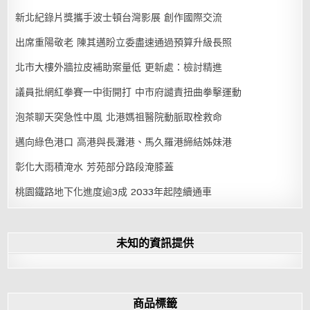
新北紀錄片獎攜手波士頓台灣影展 創作國際交流
出席重陽敬老 陳其邁盼立委盡速通過預算升級長照
北市大樓外牆拉皮補助案量低 更新處：檢討精進
議員批網紅拳賽一中街開打 中市府譴責扭曲拳擊運動
泡茶聊天突急性中風 北港媽祖醫院動脈取栓救命
邁向綠色港口 高港與長灘港、馬久羅港締結姊妹港
彰化大雨積淹水 芳苑部分路段淹膝蓋
桃園鐵路地下化進度逾3成 2033年起陸續通車
未知的資訊提供
商品標籤