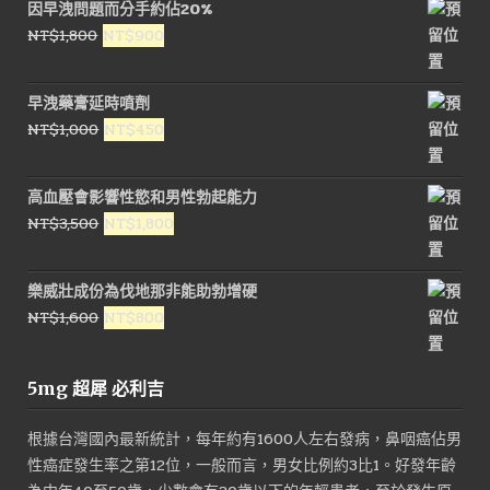
因早洩問題而分手約佔20%
格：
格：
原
目
NT$
1,800
NT$
900
NT$1,800。
NT$900。
始
前
價
價
早洩藥膏延時噴劑
格：
格：
原
目
NT$
1,000
NT$
450
NT$1,800。
NT$900。
始
前
價
價
高血壓會影響性慾和男性勃起能力
格：
格：
原
目
NT$
3,500
NT$
1,800
NT$1,000。
NT$450。
始
前
價
價
樂威壯成份為伐地那非能助勃增硬
格：
格：
原
目
NT$
1,600
NT$
800
NT$3,500。
NT$1,800。
始
前
價
價
5mg 超犀 必利吉
格：
格：
NT$1,600。
NT$800。
根據台灣國內最新統計，每年約有1600人左右發病，鼻咽癌佔男
性癌症發生率之第12位，一般而言，男女比例約3比1。好發年齡