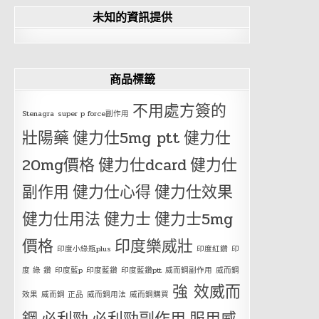
未知的資訊提供
商品標籤
不用處方簽的
Stenagra
super p force副作用
壯陽藥
健力仕5mg ptt
健力仕
20mg價格
健力仕dcard
健力仕
副作用
健力仕心得
健力仕效果
健力仕用法
健力士
健力士5mg
價格
印度樂威壯
印度小綠瓶plus
印度紅鑽
印
度 綠 鑽
印度藍p
印度藍鑽
印度藍鑽ptt
威而鋼副作用
威而鋼
強 效威而
效果
威而鋼 正品
威而鋼用法
威而鋼購買