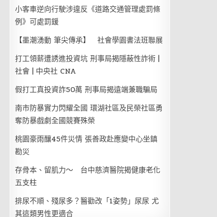
小客車逆向行駛涉違反《道路交通管理處罰條
例》可處罰鍰
【墨潮湧動 筆尖傳承】 社會學園書法班聯展
打工領薪遭誘進投資坑 刑事局揭隱蔽性詐術 |
社會 | 中央社 CNA
假打工真投資詐50萬 刑事局揭遠端兼職騙局
南市防暴實力閃耀全國 環湖社區及民榮社區勇
奪防暴戲劇全國競賽殊榮
桃園豪雨釀45件災情 張善政赴應變中心坐鎮
勘災
存骨本、留肌力～ 台中慈濟醫院揭健康老化
五支柱
排尿不順、殘尿多？醫勸改「1姿勢」尿尿 尤
其這類男性更適合