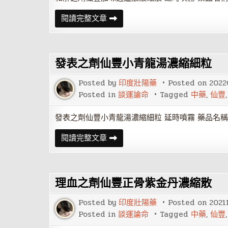
和
閱讀完整文章
解
之
劑
仙
豐
發表之劑仙豐小青龍湯濃縮細粒
加
味
逍
Posted by
印度壯陽藥
Posted on
2022
遙
散
Posted in
談運論命
Tagged
中藥
,
仙豐
濃
縮
散
發表之劑仙豐小青龍湯濃縮細粒 延時噴霧 藥品名稱:
發
閱讀完整文章
表
之
劑
仙
豐
理血之劑仙豐正骨紫金丹濃縮散
小
青
龍
Posted by
印度壯陽藥
Posted on
2021
湯
濃
Posted in
談運論命
Tagged
中藥
,
仙豐
縮