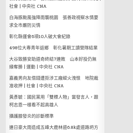
社會 | 中央社 CNA
白海豚颱風強降雨襲桃園 張善政視察水情要
求全市嚴防災情
彰化縣運會6項10人破大會紀錄
498位大專青年返鄉 彰化暑期工讀營隊結業
大谷致勝安助道奇終結7連敗 山本好投仍無
緣奪勝 | 運動 | 中央社 CNA
嘉義男向友借錢遭拒涉工廠縱火洩恨 地院裁
准收押 | 社會 | 中央社 CNA
黃彥毓：國民黨用「雙標人物」當發言人，跟
柯志恩一樣看不起高雄人
攝護腺發炎的診斷標準
連日豪大雨造成五峰大鹿林道6.8k處道路坍方