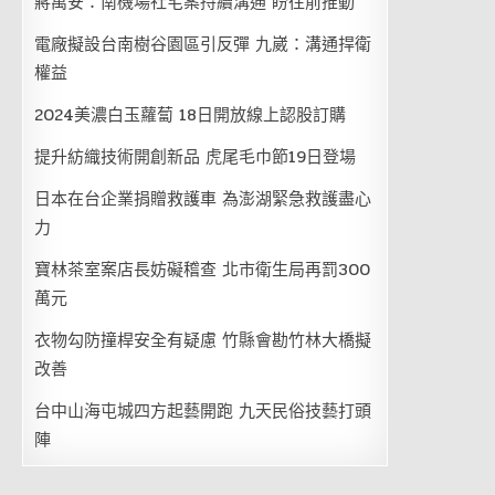
蔣萬安：南機場社宅案持續溝通 盼往前推動
電廠擬設台南樹谷園區引反彈 九崴：溝通捍衛
權益
2024美濃白玉蘿蔔 18日開放線上認股訂購
提升紡織技術開創新品 虎尾毛巾節19日登場
日本在台企業捐贈救護車 為澎湖緊急救護盡心
力
寶林茶室案店長妨礙稽查 北市衛生局再罰300
萬元
衣物勾防撞桿安全有疑慮 竹縣會勘竹林大橋擬
改善
台中山海屯城四方起藝開跑 九天民俗技藝打頭
陣