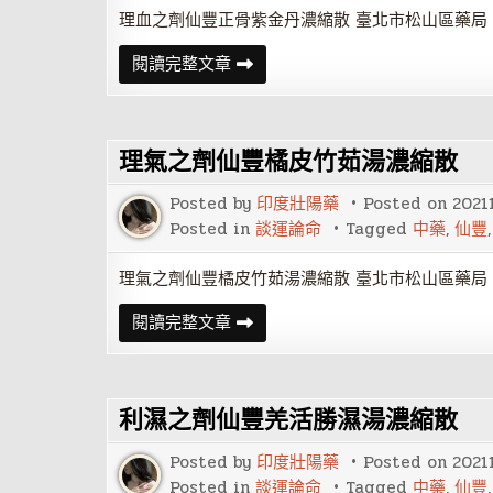
細
粒
理血之劑仙豐正骨紫金丹濃縮散 臺北市松山區藥局 
理
閱讀完整文章
血
之
劑
仙
豐
理氣之劑仙豐橘皮竹茹湯濃縮散
正
骨
紫
Posted by
印度壯陽藥
Posted on
2021
金
丹
Posted in
談運論命
Tagged
中藥
,
仙豐
濃
縮
散
理氣之劑仙豐橘皮竹茹湯濃縮散 臺北市松山區藥局 
理
閱讀完整文章
氣
之
劑
仙
豐
利濕之劑仙豐羌活勝濕湯濃縮散
橘
皮
竹
Posted by
印度壯陽藥
Posted on
2021
茹
湯
Posted in
談運論命
Tagged
中藥
,
仙豐