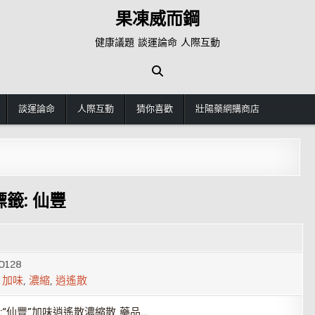
果凍威而鋼
健康議題 談運論命 人際互動
談運論命
人際互動
猜你喜歡
壯陽藥網購商店
標籤:
仙豐
0128
,
加味
,
濃縮
,
逍遙散
“仙豐”加味逍遙散濃縮散 藥品…