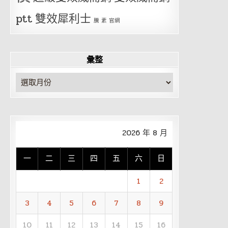
ptt
雙效犀利士
騰 素 官網
彙整
彙
整
2026 年 8 月
一
二
三
四
五
六
日
1
2
3
4
5
6
7
8
9
10
11
12
13
14
15
16