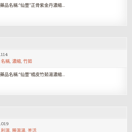
藥品名稱:“仙豐”正骨紫金丹濃縮…
1114
,
名稱
,
濃縮
,
竹茹
藥品名稱:“仙豐”橘皮竹茹湯濃縮…
1019
,
利濕
,
勝濕湯
,
羌活