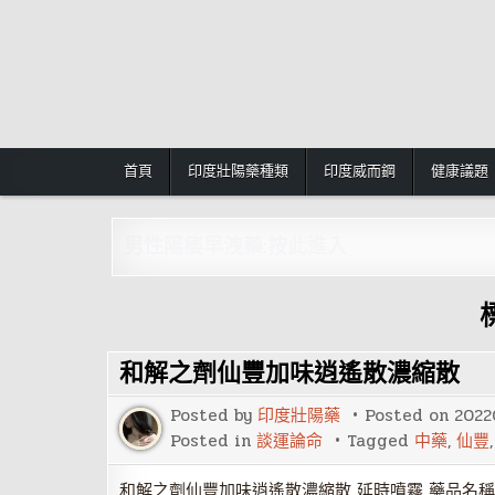
Skip
to
content
首頁
印度壯陽藥種類
印度威而鋼
健康議題
男性陽痿早洩藥:按此進入
和解之劑仙豐加味逍遙散濃縮散
Posted by
印度壯陽藥
Posted on
2022
Posted in
談運論命
Tagged
中藥
,
仙豐
和解之劑仙豐加味逍遙散濃縮散 延時噴霧 藥品名稱: