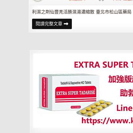
濃
縮
散
利濕之劑仙豐羌活勝濕湯濃縮散 臺北市松山區藥局 
利
閱讀完整文章
濕
之
劑
仙
豐
羌
活
勝
濕
湯
濃
縮
散