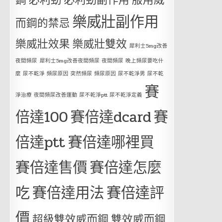
鋼
必利勁
必利勁副作用
服用威
樂威壯副作用
而鋼的禁忌
樂威壯效果
樂威壯雙效
犀利士5mg改善
夜間頻尿
犀利士5mg改善夜間頻尿 夜間頻尿 晚上頻尿要吃什
麼 尿不乾淨 頻尿原因 突然頻尿 頻尿原因 尿不乾淨男 尿不乾
賽
淨治療 夜間頻尿改善運動 尿不乾淨ptt 尿不乾淨定義
倍達100
賽倍達dcard
賽
倍達ptt
賽倍達哪裡買
賽倍達售價
賽倍達怎麼
吃
賽倍達用法
賽倍達評
價
超級雙效威而鋼
雙效威而鋼