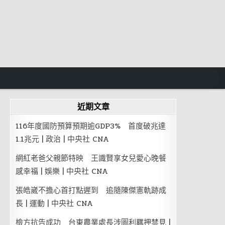
近期文章
116年度國防預算預期逾GDP3% 首度破兆達
1.1兆元 | 政治 | 中央社 CNA
網紅老爸父親節特映 王識賢享女兒愛心晚餐
感幸福 | 娛樂 | 中央社 CNA
張皓崴不擔心首打點遲到 追隨陳傑憲軌跡成
長 | 運動 | 中央社 CNA
檢方抗告成功 台東農業處長涉圖利羈押禁見 |