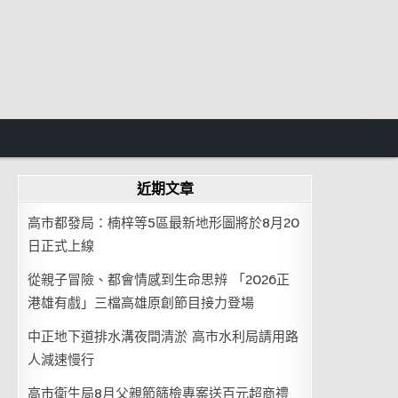
近期文章
高市都發局：楠梓等5區最新地形圖將於8月20
日正式上線
從親子冒險、都會情感到生命思辨 「2026正
港雄有戲」三檔高雄原創節目接力登場
中正地下道排水溝夜間清淤 高市水利局請用路
人減速慢行
高市衛生局8月父親節篩檢專案送百元超商禮