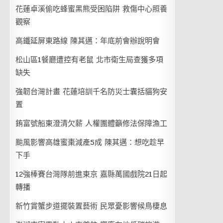
花蓮卓溪偷吃蜂蜜黑熊受困陷阱 救傷中心照養
觀察
高鐵延屏東路線 陳其邁：年底前會辦說明會
松山區1餐廳遭控有老鼠 北市衛生局查獲多項
缺失
強韌台灣計畫 花蓮培訓千名防災士囊括貓狗安
置
銪富號船東澄清欠薪 人權團體籲修法保障漁工
颱風影響高雄蜜棗減產5成 陳其邁：想吃趁早
下手
12強棒賽台灣隊前進東京 嘉縣萬國戲院21日起
轉播
新竹賞蟹步道擺裝置藝術 民眾憂影響候鳥棲息