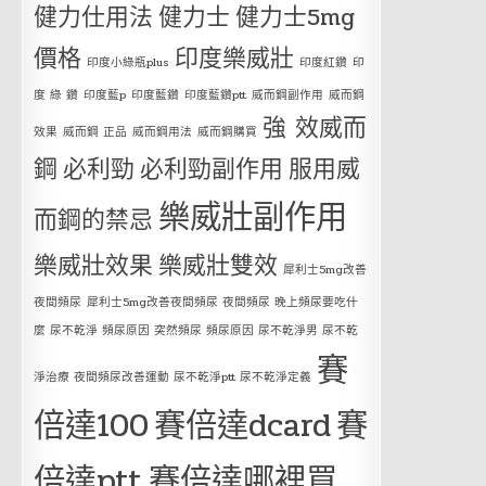
健力仕用法
健力士
健力士5mg
價格
印度樂威壯
印度小綠瓶plus
印度紅鑽
印
度 綠 鑽
印度藍p
印度藍鑽
印度藍鑽ptt
威而鋼副作用
威而鋼
強 效威而
效果
威而鋼 正品
威而鋼用法
威而鋼購買
鋼
必利勁
必利勁副作用
服用威
樂威壯副作用
而鋼的禁忌
樂威壯效果
樂威壯雙效
犀利士5mg改善
夜間頻尿
犀利士5mg改善夜間頻尿 夜間頻尿 晚上頻尿要吃什
麼 尿不乾淨 頻尿原因 突然頻尿 頻尿原因 尿不乾淨男 尿不乾
賽
淨治療 夜間頻尿改善運動 尿不乾淨ptt 尿不乾淨定義
倍達100
賽倍達dcard
賽
倍達ptt
賽倍達哪裡買