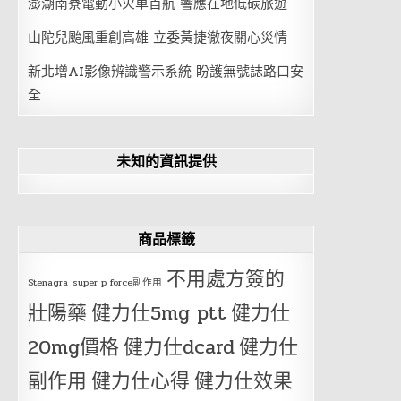
澎湖南寮電動小火車首航 響應在地低碳旅遊
山陀兒颱風重創高雄 立委黃捷徹夜關心災情
新北增AI影像辨識警示系統 盼護無號誌路口安
全
未知的資訊提供
商品標籤
不用處方簽的
Stenagra
super p force副作用
壯陽藥
健力仕5mg ptt
健力仕
20mg價格
健力仕dcard
健力仕
副作用
健力仕心得
健力仕效果