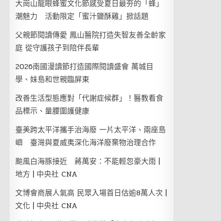
大崗山龍眼蜂蜜文化節感受夏日最夯的「蜂」
潮魅力 活動限定「蜜汁鹽酥雞」掀話題
父親節閱讀傳愛 鳳山醫院打造失智友善全齡家
庭 從守護孩子到陪伴長輩
2026南國漫讀節打造國際閱讀盛會 萬城目
學、妹島和世親臨屏東
改善生活型態應對「代謝症候群」！醫教看食
品標示、量腰圍護健康
臺美跨太平洋攜手治海廢 一片太平洋、兩座島
嶼 臺灣與夏威夷深化海洋廢棄物治理合作
颱風白海豚接近 蔣萬安：不能輕忽豪大雨 |
地方 | 中央社 CNA
文博會商展人氣高 民眾入場首日估逾8萬人次 |
文化 | 中央社 CNA