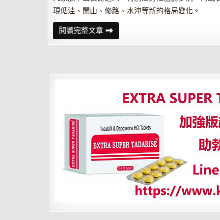
現低洼、開山、修路、水沖等新的格局變化。
祖
閱讀完整文章
墳
五
看，
便
知
后
人
運
勢
吉
兇