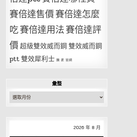
賽倍達售價
賽倍達怎麼
吃
賽倍達用法
賽倍達評
價
超級雙效威而鋼
雙效威而鋼
ptt
雙效犀利士
騰 素 官網
彙整
彙
整
2026 年 8 月