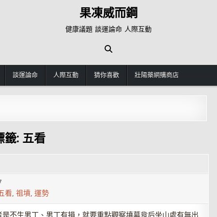
果凍威而鋼
健康議題 談運論命 人際互動
談運論命
人際互動
猜你喜歡
壯陽藥網購商店
標籤:
五看
7
五看
,
祖墳
,
運勢
者是不生男丁、男丁有損，就要重點觀察墳墓背后坐山處有無出