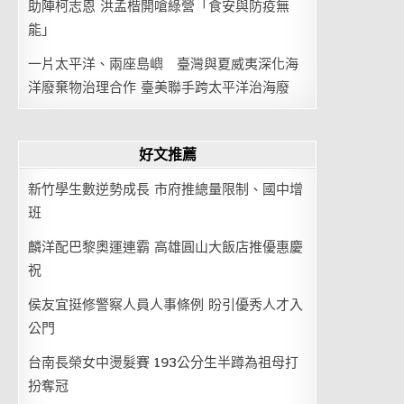
助陣柯志恩 洪孟楷開嗆綠營「食安與防疫無
能」
一片太平洋、兩座島嶼 臺灣與夏威夷深化海
洋廢棄物治理合作 臺美聯手跨太平洋治海廢
好文推薦
新竹學生數逆勢成長 市府推總量限制、國中增
班
麟洋配巴黎奧運連霸 高雄圓山大飯店推優惠慶
祝
侯友宜挺修警察人員人事條例 盼引優秀人才入
公門
台南長榮女中燙髮賽 193公分生半蹲為祖母打
扮奪冠