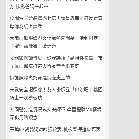
券 快揪爸媽一起來
校園電子煙暴增逾七倍！議員轟南市府反毒宣
導淪為紙上談兵
大崗山龍眼蜂蜜文化節熱鬧開幕 活動限定
「蜜汁鹽酥雞」掀話題
父親節閱讀傳愛 從守護孩子到陪伴長輩 市
立鳳山醫院打造失智友善全齡家庭
攝護腺發炎究竟是怎麼患上的
未戴安全帽遭攔！友人掛保證「他沒喝」桃園
騎士一吹秒破功
大園警打造沉浸式交安課程 學童體驗VR情境
深化用路觀念
平鎮87歲翁疑嫌吵狠殺妻 桃檢聲押追查死因