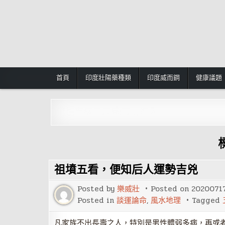
Skip
to
content
首頁
印度壯陽藥種類
印度威而鋼
健康議題
男性陽痿早洩藥:按此進入
祖墳五看，便知后人運勢吉兇
Posted by
樂威壯
Posted on
2020071
Posted in
談運論命
,
風水地理
Tagged
凡家族不出長壽之人，特別是男性體弱多病，再或