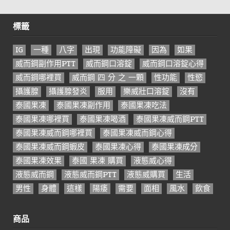
標籤
IG
一種
八字
出現
功能障礙
因為
如果
威而鋼副作用PTT
威而鋼口溶錠
威而鋼口溶錠心得
威而鋼哪裡買
威而鋼 四 分 之 一顆
性功能
性慾
攝護腺
攝護腺發炎
服用
樂威壯口溶錠
沒有
泰國果凍
泰國果凍副作用
泰國果凍吃法
泰國果凍哪裡買
泰國果凍喝酒
泰國果凍威而鋼PTT
泰國果凍威而鋼哪裡買
泰國果凍威而鋼心得
泰國果凍威而鋼蝦皮
泰國果凍心得
泰國果凍成分
泰國果凍效果
泰國 果凍 購買
液態威心得
液態威而鋼
液態威而鋼PTT
液態威購買
生活
男性
身體
這樣
陽痿
需要
面相
風水
飲食
商品