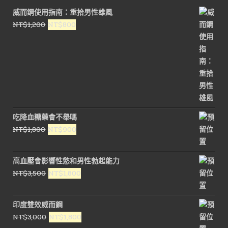
威而鋼使用指南：重拾男性雄風
原
目
NT$
1,200
NT$
800
始
前
價
價
格：
格：
NT$1,200。
NT$800。
吃降血糖藥會不舉嗎
原
目
NT$
1,800
NT$
900
始
前
價
價
高血壓會影響性慾和男性勃起能力
格：
格：
原
目
NT$
3,500
NT$
1,800
NT$1,800。
NT$900。
始
前
價
價
印度雙效威而鋼
格：
格：
原
目
NT$
3,000
NT$
1,800
NT$3,500。
NT$1,800。