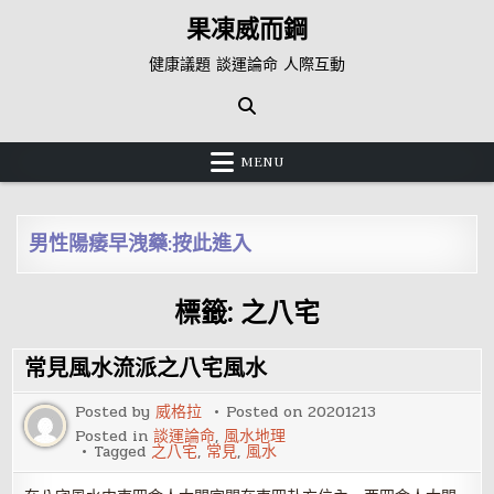
Skip
果凍威而鋼
to
content
健康議題 談運論命 人際互動
MENU
男性陽痿早洩藥:按此進入
標籤:
之八宅
常見風水流派之八宅風水
Posted by
威格拉
Posted on
20201213
Posted in
談運論命
,
風水地理
Tagged
之八宅
,
常見
,
風水