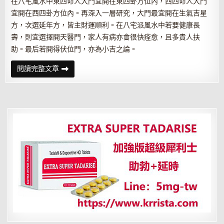
在八宅風水中東四命人大門宜開在東四卦方位內，西四命人大門
宜開在西四卦方位內。再深入一層研究，大門最宜開在生氣吉星
方，次選延年方，皆主財運順利。在八宅派風水中若要健康長
壽，則宜選擇開天醫門，家人有病亦會很快痊愈，且多貴人扶
助。最后若開得伏位門，亦為小吉之論。
常
閱讀完整文章
見
風
水
流
派
之
八
宅
風
水