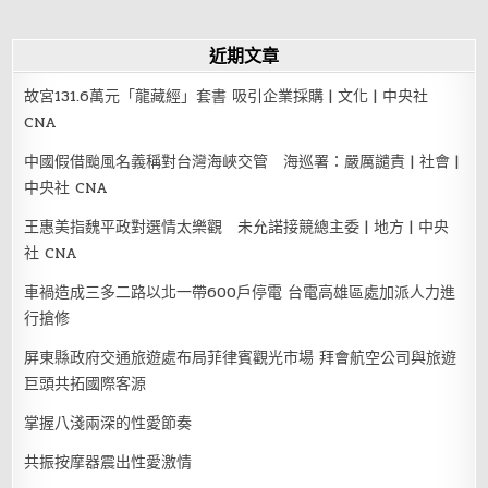
近期文章
故宮131.6萬元「龍藏經」套書 吸引企業採購 | 文化 | 中央社
CNA
中國假借颱風名義稱對台灣海峽交管 海巡署：嚴厲譴責 | 社會 |
中央社 CNA
王惠美指魏平政對選情太樂觀 未允諾接競總主委 | 地方 | 中央
社 CNA
車禍造成三多二路以北一帶600戶停電 台電高雄區處加派人力進
行搶修
屏東縣政府交通旅遊處布局菲律賓觀光市場 拜會航空公司與旅遊
巨頭共拓國際客源
掌握八淺兩深的性愛節奏
共振按摩器震出性愛激情