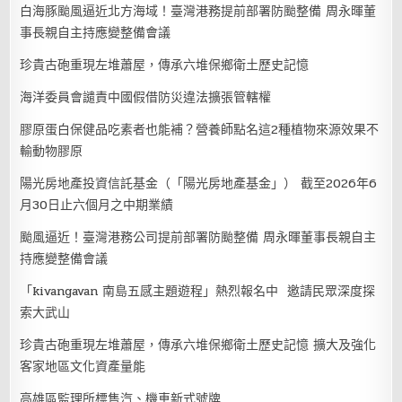
白海豚颱風逼近北方海域！臺灣港務提前部署防颱整備 周永暉董
事長親自主持應變整備會議
珍貴古砲重現左堆蕭屋，傳承六堆保鄉衛土歷史記憶
海洋委員會譴責中國假借防災違法擴張管轄權
膠原蛋白保健品吃素者也能補？營養師點名這2種植物來源效果不
輸動物膠原
陽光房地產投資信託基金（「陽光房地產基金」） 截至2026年6
月30日止六個月之中期業績
颱風逼近！臺灣港務公司提前部署防颱整備 周永暉董事長親自主
持應變整備會議
「kivangavan 南島五感主題遊程」熱烈報名中 邀請民眾深度探
索大武山
珍貴古砲重現左堆蕭屋，傳承六堆保鄉衛土歷史記憶 擴大及強化
客家地區文化資產量能
高雄區監理所標售汽、機車新式號牌