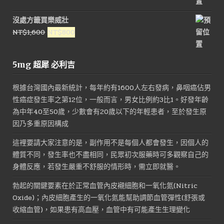
始
前
價
價
沒處方籤買樂威壯
格：
格：
原
目
NT$
1,600
NT$
800
NT$3,000。
NT$1,800。
始
前
價
價
5mg 超犀 必利吉
格：
格：
NT$1,600。
NT$800。
根據台灣國內最新統計，每年約有1600人左右發病，鼻咽癌佔男
性癌症發生率之第12位，一般而言，男女比例約3比1。好發年齡
為中年40至50歲，少數會有20歲以下的年輕患者，至於發生原
因乃多重原因構成
這裡要請大家注意的是，副作用不是每個人都會發生，因個人的
體質不同，發生率也不盡相同，民眾初次服藥時可多觀察自己的
身體反應，若發生嚴重不舒服的情形時，需立即就醫。
勃起的關鍵要素在於正常血管內皮襯細胞和一氧化氮(Nitric
Oxide)；內皮細胞產生的一氧化氮能幫助調節血管彈性(舒張或
收縮血管)，如果患有高血壓，血管中有可能產生生理變化