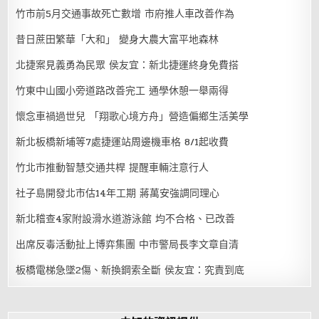
竹市前5月交通事故死亡數增 市府推人車改善作為
昔日蔗田繁華「大和」 變身大農大富平地森林
北捷案見義勇為民眾 侯友宜：新北捷運終身免費搭
竹東中山國小旁道路改善完工 通學休憩一舉兩得
懷念車禍過世兒 「翔歌心境方舟」營造偏鄉生活美學
新北板橋新埔等7處捷運站周邊機車格 8/1起收費
竹北市推動智慧交通共桿 提醒車輛注意行人
社子島開發北市估14年工期 蔣萬安強調同理心
新北稽查4家附設滑水道游泳館 均不合格、已改善
出席反毒活動扯上博弈集團 中市警局長李文章自清
板橋電梯急墜2傷、新換鋼索全斷 侯友宜：究責到底