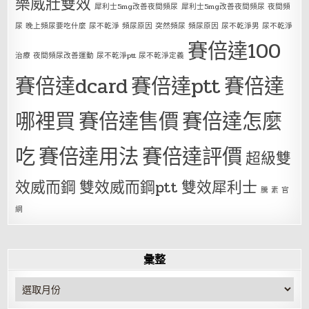
樂威壯雙效
犀利士5mg改善夜間頻尿
犀利士5mg改善夜間頻尿 夜間頻
尿 晚上頻尿要吃什麼 尿不乾淨 頻尿原因 突然頻尿 頻尿原因 尿不乾淨男 尿不乾淨
賽倍達100
治療 夜間頻尿改善運動 尿不乾淨ptt 尿不乾淨定義
賽倍達dcard
賽倍達ptt
賽倍達
哪裡買
賽倍達售價
賽倍達怎麼
吃
賽倍達用法
賽倍達評價
超級雙
效威而鋼
雙效威而鋼ptt
雙效犀利士
騰 素 官
網
彙整
彙
整