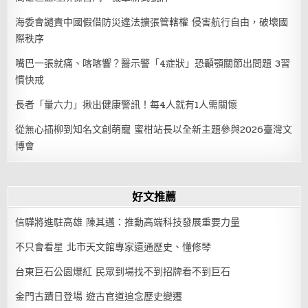
海委會譴責中國假借防災違法擴張管轄權 侵害航行自由，破壞國
際秩序
嘴巴一張就痛、喀喀響？醫示警「4症狀」恐顳顎關節出問題 3習
慣快戒
長者「量六力」揪出健康警訊！每4人就有1人需關懷
從無心插柳到知名文創萌寵 蜜柑站長以全新主題參與2026臺灣文
博會
好文推薦
信驊將進駐高雄 陳其邁：推動高端科技發展重要力量
不只會看星 北市天文館專家還通歷史、懂修琴
台東巨石公園爆紅 民眾到場找不到招牌看不到巨石
金門古蹟日登場 遊古官道追念歷史變遷