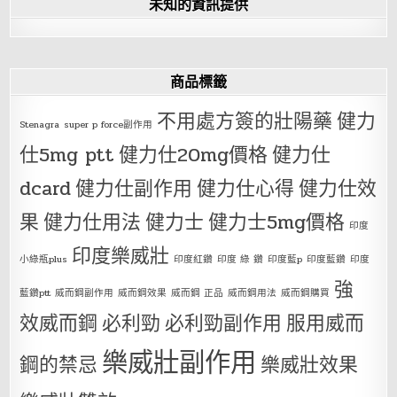
未知的資訊提供
商品標籤
不用處方簽的壯陽藥
健力
Stenagra
super p force副作用
仕5mg ptt
健力仕20mg價格
健力仕
dcard
健力仕副作用
健力仕心得
健力仕效
果
健力仕用法
健力士
健力士5mg價格
印度
印度樂威壯
小綠瓶plus
印度紅鑽
印度 綠 鑽
印度藍p
印度藍鑽
印度
強
藍鑽ptt
威而鋼副作用
威而鋼效果
威而鋼 正品
威而鋼用法
威而鋼購買
效威而鋼
必利勁
必利勁副作用
服用威而
樂威壯副作用
鋼的禁忌
樂威壯效果